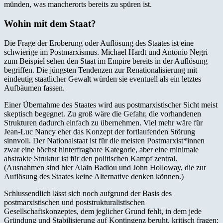
münden, was mancherorts bereits zu spüren ist.
Wohin mit dem Staat?
Die Frage der Eroberung oder Auflösung des Staates ist eine
schwierige im Postmarxismus. Michael Hardt und Antonio Negri
zum Beispiel sehen den Staat im Empire bereits in der Auflösung
begriffen. Die jüngsten Tendenzen zur Renationalisierung mit
eindeutig staatlicher Gewalt würden sie eventuell als ein letztes
Aufbäumen fassen.
Einer Übernahme des Staates wird aus postmarxistischer Sicht meist
skeptisch begegnet. Zu groß wäre die Gefahr, die vorhandenen
Strukturen dadurch einfach zu übernehmen. Viel mehr wäre für
Jean-Luc Nancy eher das Konzept der fortlaufenden Störung
sinnvoll. Der Nationalstaat ist für die meisten Postmarxist*innen
zwar eine höchst hinterfragbare Kategorie, aber eine minimale
abstrakte Struktur ist für den politischen Kampf zentral.
(Ausnahmen sind hier Alain Badiou und John Holloway, die zur
Auflösung des Staates keine Alternative denken können.)
Schlussendlich lässt sich noch aufgrund der Basis des
postmarxistischen und poststrukturalistischen
Gesellschaftskonzeptes, dem jeglicher Grund fehlt, in dem jede
Gründung und Stabilisierung auf Kontingenz beruht, kritisch fragen: