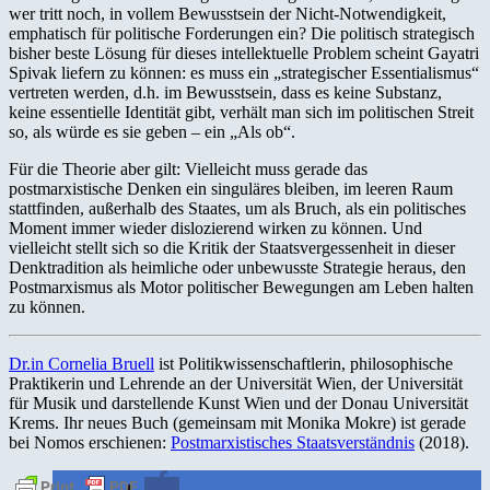
wer tritt noch, in vollem Bewusstsein der Nicht-Notwendigkeit,
emphatisch für politische Forderungen ein? Die politisch strategisch
bisher beste Lösung für dieses intellektuelle Problem scheint Gayatri
Spivak liefern zu können: es muss ein „strategischer Essentialismus“
vertreten werden, d.h. im Bewusstsein, dass es keine Substanz,
keine essentielle Identität gibt, verhält man sich im politischen Streit
so, als würde es sie geben – ein „Als ob“.
Für die Theorie aber gilt: Vielleicht muss gerade das
postmarxistische Denken ein singuläres bleiben, im leeren Raum
stattfinden, außerhalb des Staates, um als Bruch, als ein politisches
Moment immer wieder dislozierend wirken zu können. Und
vielleicht stellt sich so die Kritik der Staatsvergessenheit in dieser
Denktradition als heimliche oder unbewusste Strategie heraus, den
Postmarxismus als Motor politischer Bewegungen am Leben halten
zu können.
Dr.in Cornelia Bruell
ist Politikwissenschaftlerin, philosophische
Praktikerin und Lehrende an der Universität Wien, der Universität
für Musik und darstellende Kunst Wien und der Donau Universität
Krems. Ihr neues Buch (gemeinsam mit Monika Mokre) ist gerade
bei Nomos erschienen:
Postmarxistisches Staatsverständnis
(2018).