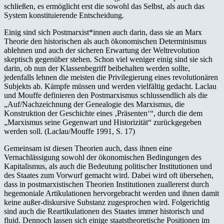
schließen, es ermöglicht erst die sowohl das Selbst, als auch das
System konstituierende Entscheidung.
Einig sind sich Postmarxist*innen auch darin, dass sie an Marx
Theorie den historischen als auch ökonomischen Determinismus
ablehnen und auch der sicheren Erwartung der Weltrevolution
skeptisch gegenüber stehen. Schon viel weniger einig sind sie sich
darin, ob nun der Klassenbegriff beibehalten werden sollte,
jedenfalls lehnen die meisten die Privilegierung eines revolutionären
Subjekts ab. Kämpfe müssen und werden vielfältig gedacht. Laclau
und Mouffe definieren den Postmarxismus schlussendlich als die
„Auf/Nachzeichnung der Genealogie des Marxismus, die
Konstruktion der Geschichte eines ‚Präsenten‘“, durch die dem
„Marxismus seine Gegenwart und Historizität“ zurückgegeben
werden soll. (Laclau/Mouffe 1991, S. 17)
Gemeinsam ist diesen Theorien auch, dass ihnen eine
Vernachlässigung sowohl der ökonomischen Bedingungen des
Kapitalismus, als auch die Bedeutung politischer Institutionen und
des Staates zum Vorwurf gemacht wird. Dabei wird oft übersehen,
dass in postmarxistischen Theorien Institutionen zuallererst durch
hegemoniale Artikulationen hervorgebracht werden und ihnen damit
keine außer-diskursive Substanz zugesprochen wird. Folgerichtig
sind auch die Reartikulationen des Staates immer historisch und
fluid. Dennoch lassen sich einige staatstheoretische Positionen im