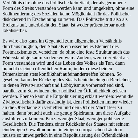
Verhältnis ein: ohne das Politische kein Staat, der als geronnene
Form des Streits verstanden werden kann und umgekehrt, ohne eine
Sedimentierung des Sozialen keine Möglichkeit für das Politische,
dislozierend in Erscheinung zu treten. Das Politische tritt also als
Ereignis auf, unterbricht den Staat, ist weder präsentierbar noch
lokalisierbar.
Es wäre also ganz im Gegenteil zum allgemeinen Verständnis
durchaus möglich, den Staat als ein essentielles Element des
Postmarxismus zu verstehen, da ohne eine feste Struktur auch das
Widerständige kaum zu denken wäre. Zudem, wenn der Staat als
Form verstanden wird und das Leben des Volkes als Tun, dann
braucht es einen öffentlichen Raum, in dem diese beiden
Dimensionen stets konflikthaft aufeinandertreffen können. So
gesehen, kann der Rückzug des Staats heute in einigen Bereichen,
in denen Privatwirtschaft und Lobbyismus vorherrschend sind,
parallel zum Schwinden einer politischen Öffentlichkeit gelesen
werden. Ebenso kann die Entpolitisierung erklärt werden: wenn die
Zivilgesellschaft dafür zuständig ist, dem Politischen immer wieder
an die Oberfläche zu verhelfen und den Ort der Macht leer zu
halten, dann braucht auch sie genug Spielraum, um diese Aufgabe
ausführen zu können. Kurz: weniger Staat, weniger politisierte
Gesellschaft. Die Tendenz einer Rückkehr des Staates mit seinem
eindeutigen Gewaltmonopol in einigen europäischen Ländern
müsste so unweigerlich in eine Repolitisierung der Öffentlichkeit