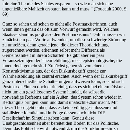
mir eine Theorie des Staates ersparen – so wie man sich eine
ungenießbare Mahlzeit ersparen kann und muss.“ (Foucault 2000, S.
69)
Ganz so sahen und sehen es nicht alle Postmarxist*innen, auch
wenn ihnen genau das oft zum Vorwurf gemacht wird. Welches
Staatsverständnis prägt also den Postmarxismus? Dafür müssen wir
zunächst ein paar Worte aufwenden, um diese schwierige Strömung
zu umreißen, denn gerade jene, die dieser Theorierichtung
zugerechnet werden, erkennen selbst mehr Differenz als
Gemeinsamkeit in ihrem Schaffen. Es gibt aber ein paar
Voraussetzungen der Theoriebildung, meist epistemologische, die
ihnen doch gemein sind. Zunächst gehen sie von einem
Konstruktivismus aus, der den Diskursbegriff gerade zur
Wahrheitsbildung als zentral erachtet. Auch wenn der Diskursbegriff
ganz unterschiedliche Schattierungen aufweisen kann, so sind sich
Postmarxist*innen doch darin einig, dass es sich bei einem Diskurs
nicht um ein geschlossenes System handelt, da selbst die
notwendige Referenz auf ein Außen, das System schon wieder in
Bedrängnis bringen kann und damit unabschließbar macht. Mit
dieser These geht einher, dass es keine völlig geschlossene und
stabilisierte Identität und in Folge dessen auch nicht DIE
Gesellschaft im Singular geben kann. Genau diese
Unabgeschlossenheit aber bereitet den Boden für das Politische.
Denn das Politische wird notwendig, um die Struktur prekär zu