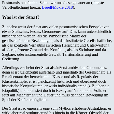
Postmarxismus finden. Sehen wir uns diese genauer an (jüngste
Veröffentlichung hierzu:
Bruell/Mokre 2018
).
Was ist der Staat?
Zunächst weist der Staat aus vielen postmarxistischen Perspektiven
etwas Statisches, Festes, Geronnenes auf. Dies kann unterschiedlich
umschrieben werden: als die symbolische Matrix der
gesellschaftlichen Beziehungen, als das instituierte Gesellschaftliche,
als das konkrete Verhältnis zwischen Herrschaft und Unterwerfung,
als der gefrorene Zustand des Konflikts, als das Sichtbare und das
Sagbare, oder instrumentelle Gewalt, Territorialisierung und
Codierung.
Allerdings erscheint der Staat als äußerst ambivalent Geronnenes,
denn er ist gleichzeitig außerhalb und innerhalb der Gesellschaft, als
Repräsentant der herrschenden Klasse und als Regulativ der
Klassenkämpfe; er ist gleichzeitig historisch und überdauert doch
historische Konjunkturen; er wirkt individualisierend (z.B. über die
Biopolitik) und totalisiert doch in Bezug auf Nation oder Volk; er
setzt auf Machterhalt und Dauer und muss dennoch Bewegung im
Spiel der Kräfte ermöglichen.
Der Staat ist so einerseits eine zum Mythos erhobene Abstraktion, er
wirkt aber real strukturierend bis hinein in die Körper. Obwohl der