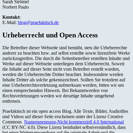
Sarah Strömel
Norbert Paulo
Kontakt:
E-Mail:
blog@praefaktisch.de
Urheberrecht und Open Access
Die Betreiber dieser Webseite sind bemüht, stets die Urheberrechte
anderer zu beachten bzw. auf selbst erstellte sowie lizenzfreie Werke
zurückzugreifen. Die durch die Seitenbetreiber erstellten Inhalte und
Werke auf dieser Webseite unterliegen dem Urheberrecht. Soweit
die Inhalte auf dieser Seite nicht vom Betreiber erstellt wurden,
werden die Urheberrechte Dritter beachtet. Insbesondere werden
Inhalte Dritter als solche gekennzeichnet. Sollten Sie trotzdem auf
eine Urheberrechtsverletzung aufmerksam werden, bitten wir um
einen entsprechenden Hinweis. Bei Bekanntwerden von
Rechtsverletzungen werden wir derartige Inhalte umgehend
entfernen.
Praefaktisch ist ein open access Blog. Alle Texte, Bilder, Audiofiles
und Videos auf dieser Seite erscheinen unter der Lizenz Creative
Commons
Namensnennung-Nicht kommerziell 4.0 International
(CC BY-NC 4.0). Diese Lizenz beinhaltet selbstverständlich, dass
bei einer Weiterverwendung auf die originale Arbeit und die