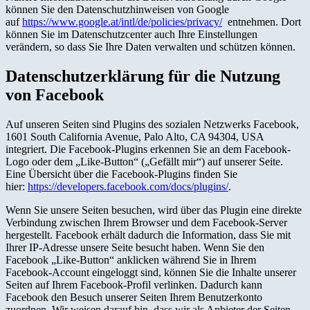
können Sie den Datenschutzhinweisen von Google
auf
https://www.google.at/intl/de/policies/privacy/
entnehmen. Dort
können Sie im Datenschutzcenter auch Ihre Einstellungen
verändern, so dass Sie Ihre Daten verwalten und schützen können.
Datenschutzerklärung für die Nutzung
von Facebook
Auf unseren Seiten sind Plugins des sozialen Netzwerks Facebook,
1601 South California Avenue, Palo Alto, CA 94304, USA
integriert. Die Facebook-Plugins erkennen Sie an dem Facebook-
Logo oder dem „Like-Button“ („Gefällt mir“) auf unserer Seite.
Eine Übersicht über die Facebook-Plugins finden Sie
hier:
https://developers.facebook.com/docs/plugins/
.
Wenn Sie unsere Seiten besuchen, wird über das Plugin eine direkte
Verbindung zwischen Ihrem Browser und dem Facebook-Server
hergestellt. Facebook erhält dadurch die Information, dass Sie mit
Ihrer IP-Adresse unsere Seite besucht haben. Wenn Sie den
Facebook „Like-Button“ anklicken während Sie in Ihrem
Facebook-Account eingeloggt sind, können Sie die Inhalte unserer
Seiten auf Ihrem Facebook-Profil verlinken. Dadurch kann
Facebook den Besuch unserer Seiten Ihrem Benutzerkonto
zuordnen. Wir weisen darauf hin, dass wir als Anbieter der Seiten