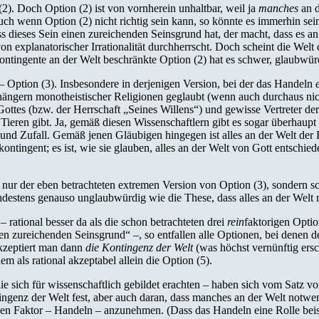
2). Doch Option (2) ist von vornherein unhaltbar, weil ja
manches
an d
h wenn Option (2) nicht richtig sein kann, so könnte es immerhin sein,
 dass dieses Sein einen zureichenden Seinsgrund hat, der macht, dass es 
on explanatorischer Irrationalität durchherrscht. Doch scheint die Welt
ntingente an der Welt beschränkte Option (2) hat es schwer, glaubwürd
 Option (3). Insbesondere in derjenigen Version, bei der das Handeln
ängern monotheistischer Religionen geglaubt (wenn auch durchaus ni
ottes (bzw. der Herrschaft „Seines Willens“) und gewisse Vertreter der 
eren gibt. Ja, gemäß diesen Wissenschaftlern gibt es sogar überhaupt 
t und Zufall. Gemäß jenen Gläubigen hingegen ist alles an der Welt der
ontingent; es ist, wie sie glauben, alles an der Welt von Gott entschie
cht nur der eben betrachteten extremen Version von Option (3), sondern 
ndestens genauso unglaubwürdig wie die These, dass alles an der Welt n
 – rational besser da als die schon betrachteten drei
rein
faktorigen Optio
n zureichenden Seinsgrund“ –, so entfallen alle Optionen, bei denen der 
Akzeptiert man dann
die Kontingenz der Welt
(was höchst vernünftig ers
em als rational akzeptabel allein die Option (5).
ie sich für wissenschaftlich gebildet erachten – haben sich vom Satz v
ingenz der Welt fest, aber auch daran, dass manches an der Welt notwen
iven Faktor – Handeln – anzunehmen. (Dass das Handeln eine Rolle bei