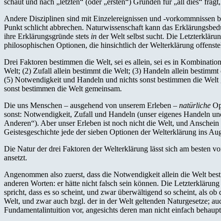
schaut und nach „letzten“ (oder „ersten“) Gründen für „all dies“ fragt
Andere Disziplinen sind mit Einzelereignissen und -vorkommnissen bef
Punkt schlicht abbrechen. Naturwissenschaft kann das Erklärungsbedür
ihre Erklärungsgründe stets
in
der Welt selbst sucht. Die Letzterklärun
philosophischen Optionen, die hinsichtlich der Welterklärung offenst
Drei Faktoren bestimmen die Welt, sei es allein, sei es in Kombinati
Welt; (2) Zufall allein bestimmt die Welt; (3) Handeln allein bestimm
(5) Notwendigkeit und Handeln und nichts sonst bestimmen die Welt 
sonst bestimmen die Welt gemeinsam.
Die uns Menschen – ausgehend von unserem Erleben –
natürliche
Opt
sonst: Notwendigkeit, Zufall und Handeln (unser eigenes Handeln un
Anderen“). Aber unser Erleben ist noch nicht die Welt, und Anschein
Geistesgeschichte jede der sieben Optionen der Welterklärung ins A
Die Natur der drei Faktoren der Welterklärung lässt sich am besten v
ansetzt.
Angenommen also zuerst, dass die Notwendigkeit allein die Welt best
anderen Worten: er hätte nicht falsch sein können. Die Letzterklärung d
spricht, dass es so scheint, und zwar überwältigend so scheint, als ob 
Welt, und zwar auch bzgl. der in der Welt geltenden Naturgesetze; auc
Fundamentalintuition vor, angesichts deren man nicht einfach behaupte