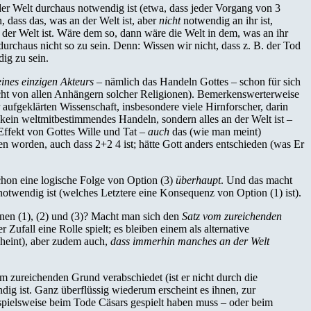
er Welt durchaus notwendig ist (etwa, dass jeder Vorgang von 3
 dass das, was an der Welt ist, aber
nicht
notwendig an ihr ist,
an der Welt ist. Wäre dem so, dann wäre die Welt in dem, was an ihr
 durchaus nicht so zu sein. Denn: Wissen wir nicht, dass z. B. der Tod
ig zu sein.
eines einzigen Akteurs
– nämlich das Handeln Gottes – schon für sich
cht von allen Anhängern solcher Religionen). Bemerkenswerterweise
aufgeklärten Wissenschaft, insbesondere viele Hirnforscher, darin
kein weltmitbestimmendes Handeln, sondern alles an der Welt ist –
 Effekt von Gottes Wille und Tat –
auch
das (wie man meint)
den worden, auch dass 2+2 4 ist; hätte Gott anders entschieden (was Er
schon eine logische Folge von Option (3)
überhaupt
. Und das macht
otwendig ist (welches Letztere eine Konsequenz von Option (1) ist).
nen (1), (2) und (3)? Macht man sich den
Satz vom zureichenden
Zufall eine Rolle spielt; es bleiben einem als alternative
cheint), aber zudem auch,
dass immerhin manches an der Welt
om zureichenden Grund verabschiedet (ist er nicht durch die
dig ist. Ganz überflüssig wiederum erscheint es ihnen, zur
spielsweise beim Tode Cäsars gespielt haben muss – oder beim