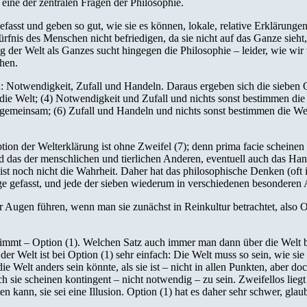
, eine der zentralen Fragen der Philosophie.
asst und geben so gut, wie sie es können, lokale, relative Erklärungen
fnis des Menschen nicht befriedigen, da sie nicht auf das Ganze sieht,
g der Welt als Ganzes sucht hingegen die Philosophie – leider, wie wir 
ehen.
on: Notwendigkeit, Zufall und Handeln. Daraus ergeben sich die sieben 
t die Welt; (4) Notwendigkeit und Zufall und nichts sonst bestimmen di
gemeinsam; (6) Zufall und Handeln und nichts sonst bestimmen die We
ion der Welterklärung ist ohne Zweifel (7); denn prima facie scheinen
d das der menschlichen und tierlichen Anderen, eventuell auch das Han
 ist noch nicht die Wahrheit. Daher hat das philosophische Denken (oft
uge gefasst, und jede der sieben wiederum in verschiedenen besonderen
or Augen führen, wenn man sie zunächst in Reinkultur betrachtet, also O
immt – Option (1). Welchen Satz auch immer man dann über die Welt be
er Welt ist bei Option (1) sehr einfach: Die Welt muss so sein, wie sie i
die Welt anders sein könnte, als sie ist – nicht in allen Punkten, aber d
h sie scheinen kontingent – nicht notwendig – zu sein. Zweifellos liegt
n kann, sie sei eine Illusion. Option (1) hat es daher sehr schwer, glau