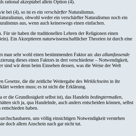
rational akzeptabel allein Option (4).
e bei (4), so ist es ein
verschärfter
Naturalismus.
Naturalismus, obwohl weder ein verschärfter Naturalismus noch ein
turalismus aus, wenn auch keineswegs einen einfachen.
. Für sie haben die traditionellen Lehren der Religionen einen
in). Ein Akzeptieren naturwissenschaftlicher Theorien ist durch eine
nahm man sehr wohl einen bestimmenden Faktor an:
das allumfassende
ierung dieses einen Faktors in drei verschiedene – Notwendigkeit,
r sind wir denn beim Einsehen dessen, was die Weise der Welt
n Gesetze, die die zeitliche Weitergabe des
Wirklichseins
in ihr
klärt werden muss; es ist nicht die Erklärung.
a er die Grundlosigkeit selbst ist), das Handeln
bedingtermaßen
,
ätten sich ja, qua Handelnde, auch anders entscheiden können, selbst
 entschieden haben.
ig durchschaubaren, uns völlig einsichtigen Notwendigkeit verstehen
sie doch allem Anschein nach gar nicht tut.