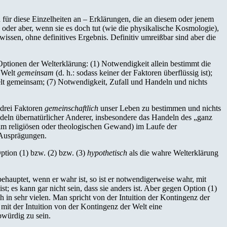
 für diese Einzelheiten an – Erklärungen, die an diesem oder jenem
 oder aber, wenn sie es doch tut (wie die physikalische Kosmologie),
wissen, ohne definitives Ergebnis. Definitiv umreißbar sind aber die
Optionen der Welterklärung: (1) Notwendigkeit allein bestimmt die
e Welt
gemeinsam
(d. h.: sodass keiner der Faktoren überflüssig ist);
lt gemeinsam; (7) Notwendigkeit, Zufall und Handeln und nichts
 drei Faktoren
gemeinschaftlich
unser Leben zu bestimmen und nichts
deln übernatürlicher Anderer, insbesondere das Handeln des „ganz
 im religiösen oder theologischen Gewand) im Laufe der
 Ausprägungen.
ption (1) bzw. (2) bzw. (3)
hypothetisch
als die wahre Welterklärung
hauptet, wenn er wahr ist, so ist er notwendigerweise wahr, mit
st; es kann gar nicht sein, dass sie anders ist. Aber gegen Option (1)
och in sehr vielen. Man spricht von der Intuition der Kontingenz der
 mit der Intuition von der Kontingenz der Welt eine
bwürdig zu sein.