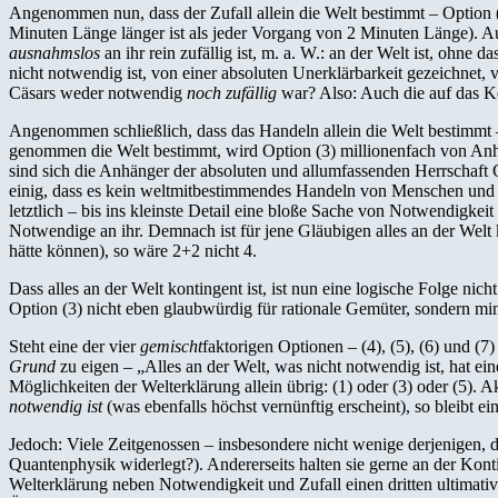
Angenommen nun, dass der Zufall allein die Welt bestimmt – Option (
Minuten Länge länger ist als jeder Vorgang von 2 Minuten Länge). Auc
ausnahmslos
an ihr rein zufällig ist, m. a. W.: an der Welt ist, ohne
nicht notwendig ist, von einer absoluten Unerklärbarkeit gezeichnet, v
Cäsars weder notwendig
noch zufällig
war? Also: Auch die auf das Ko
Angenommen schließlich, dass das Handeln allein die Welt bestimmt –
genommen die Welt bestimmt, wird Option (3) millionenfach von Anh
sind sich die Anhänger der absoluten und allumfassenden Herrschaft G
einig, dass es kein weltmitbestimmendes Handeln von Menschen und Ti
letztlich – bis ins kleinste Detail eine bloße Sache von Notwendigkei
Notwendige an ihr. Demnach ist für jene Gläubigen alles an der Welt k
hätte können), so wäre 2+2 nicht 4.
Dass alles an der Welt kontingent ist, ist nun eine logische Folge ni
Option (3) nicht eben glaubwürdig für rationale Gemüter, sondern mi
Steht eine der vier
gemischt
faktorigen Optionen – (4), (5), (6) und (7)
Grund
zu eigen – „Alles an der Welt, was nicht notwendig ist, hat eine
Möglichkeiten der Welterklärung allein übrig: (1) oder (3) oder (5). 
notwendig ist
(was ebenfalls höchst vernünftig erscheint), so bleibt ein
Jedoch: Viele Zeitgenossen – insbesondere nicht wenige derjenigen, d
Quantenphysik widerlegt?). Andererseits halten sie gerne an der Kont
Welterklärung neben Notwendigkeit und Zufall einen dritten ultimat