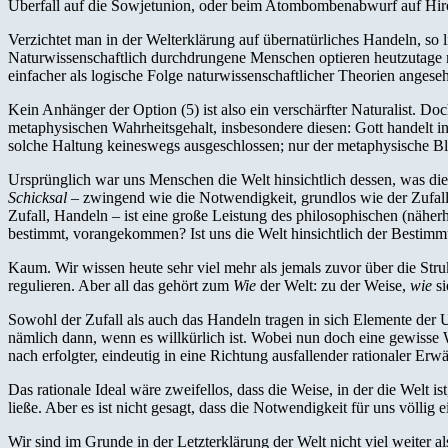
Überfall auf die Sowjetunion, oder beim Atombombenabwurf auf Hirosh
Verzichtet man in der Welterklärung auf übernatürliches Handeln, so l
Naturwissenschaftlich durchdrungene Menschen optieren heutzutage me
einfacher als logische Folge naturwissenschaftlicher Theorien anges
Kein Anhänger der Option (5) ist also ein verschärfter Naturalist. Do
metaphysischen Wahrheitsgehalt, insbesondere diesen: Gott handelt in
solche Haltung keineswegs ausgeschlossen; nur der metaphysische Blick
Ursprünglich war uns Menschen die Welt hinsichtlich dessen, was die
Schicksal
– zwingend wie die Notwendigkeit, grundlos wie der Zufall,
Zufall, Handeln – ist eine große Leistung des philosophischen (nähe
bestimmt, vorangekommen? Ist uns die Welt hinsichtlich der Bestimm
Kaum. Wir wissen heute sehr viel mehr als jemals zuvor über die Stru
regulieren. Aber all das gehört zum
Wie
der Welt: zu der Weise,
wie
si
Sowohl der Zufall als auch das Handeln tragen in sich Elemente der Un
nämlich dann, wenn es willkürlich ist. Wobei nun doch eine gewisse 
nach erfolgter, eindeutig in eine Richtung ausfallender rationaler Erwä
Das rationale Ideal wäre zweifellos, dass die Weise, in der die Welt i
ließe. Aber es ist nicht gesagt, dass die Notwendigkeit für uns völlig e
Wir sind im Grunde in der Letzterklärung der Welt nicht viel weiter a