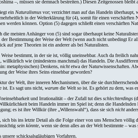
ima –, müssen sie demnach bestreiten.) Diesen Zeitgenossen bleibt als 
iegt ein
Naturalismus
vor; verzichtet man auf das Handeln überhaupt, wi
hrheitlich in der Welterklärung für (4), somit für einen verschärften 
ehen werden können. Option (5) dagegen schließt einen verschärften Na
ch die meisten Anhänger von (5) sind sogar überhaupt keine Naturalisten
 der Bestimmung der Weise der Welt (wenn auch nicht unbedingt Er alle
 auf jene Theorien ist ein anderer als bei Naturalisten.
 Weise bestimmt, in der sie ist, völlig uneinsehbar. Auch da freilich 
 willkürlich wie (mindestens manchmal) das Handeln. Die Ausdifferenz
rhin: metaphysischen) Denkens,
nicht
etwa der Naturwissenschaften. Abe
ung der Weise ihres Seins einsehbar geworden?
ktur der Welt, ihre inneren Mechanismen, über die sie durchherrschende
e ist. Es sagt uns nicht,
warum
die Welt
so
ist. Es gehört zu dem, was er
einsehbarkeit und Irrationalität – der Zufall tut dies
schlechterdings
(d
Willkürlichkeit beim Handeln immer im Spiel ist; denn die Handelnden h
gung; es ist ihre Willkür (ihre „Willenswahl“), dass sie sich
nicht
anders
st, sich bis ins letzte Detail als die Folge einer von uns Menschen völl
insichtig
sein könnte
, wenn sie denn alles an der Welt bestimmte – was 
ls unsere schicksalsgläubigen Vorfahren.