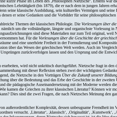
s eine kurze Phase im Leben des ‚Philosophen Nietzsche‘. Erstens war di
mischen Lehrtätigkeit (bis 1879), die er nach dem in jungen Jahren erh
denn seine klassische Ausbildung, sein kulturelles Vermögen und seine 
us denen er seine Gedanken und die Vorbilder für seine philosophische
ahlreiche Themen der klassischen Philologie. Die
Vorlesungen über die
ch nämlich um die vollständigste, längste und organischste Vorlesung 
gsaufzeichnungen sind diese Materialien nur zum Teil original, weil Ni
bernommen hat. Für die
Vorlesungen über die Geschichte der griechisch
sräume und eine unerhörte Freiheit in der Formulierung und Kompositi
ussion über das Wesen der griechischen Welt werden. Auch im Vergleic
hren Ursprüngen zurückverfolgen lassen und den Ursprung und die Entwic
u erarbeiten, wird nicht unkritisch durchgeführt. Nietzsche fragt in de
 Zusammenhang mit dieser Reflexion stehen zwei der wichtigsten Gedanke
Jugend, die Nietzsche in den Vorträgen
Über die Zukunft unserer Bildung
suchung über die Bedeutung und das Erbe der Geschichte in der zweit
n und die pädagogische Auseinandersetzung mit der Moderne werden die 
Wie kamen die Griechen zu ihrer klassischen Literatur? Können wir mod
en kann? Dies sind die zwei Fragen, die nach Nietzsches Meinung den g
n von außerordentlicher Komplexität, dessen unbeugsame Fremdheit im 
dnen versucht. ‚Literatur‘, ‚klassisch‘, ‚Originalität‘, ‚Kunstwerk‘, ‚
der Inkongruenzen, deren Nietzsche sich bewusst ist, ist die Idee dav