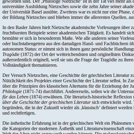
geworden sind. Der ‚Philologe Nietzsche‘ ist in der Tat viel mehr al
universitäre Ausbildung Nietzsches sowie die zehn Jahre seiner akade
der Universität Basel ausübte. Zweitens war es nicht nur eine Phase, 
der Bildung Nietzsches und blieben immer die allerersten Quellen, a
In den Basler Jahren hielt Nietzsche akademische Vorlesungen über z
fruchtbarsten Beispiele seiner akademischen Tätigkeit. Es handelt si
bemühte er sich in besonderem Maße. Wie alle anderen seiner Vorlesun
oder buchstabengetreu aus den damaligen Hand- und Fachbüchern ü
autonomen Status: er nimmt sich in ihnen ganz persönliche Handlung
Tragödie
(1872) der Ort der weitreichendsten und originellsten Disk
außerordentlich originell, weil sie uns die Frage der Tragödie zu i
Vollständigkeit thematisieren.
Der Versuch Nietzsches, eine Geschichte der griechischen Literatur z
Nützlichkeit des Projektes einer Geschichte der Literatur selbst. In
über die Prinzipien des klassischen Altertums für die Erziehung der 
Philologie
(1871-74) durchführt. Andererseits, sollen wir die Unter
für das Leben
(1874) erwähnen. Die literarisch-historische Reflexio
über die Geschichte der griechischen Literatur
sich entwickeln wird. 
begründen, die in der Zukunft wieder als ‚klassisch‘ definiert werd
und rechtfertigen.
Die ästhetische Erfahrung ist in der griechischen Welt ein Phänome
die Kategorien der modernen Ästhetik und Literaturwissenschaft einzuor
Welt der Alten nicht angewandt werden können. Die makroskopischste 