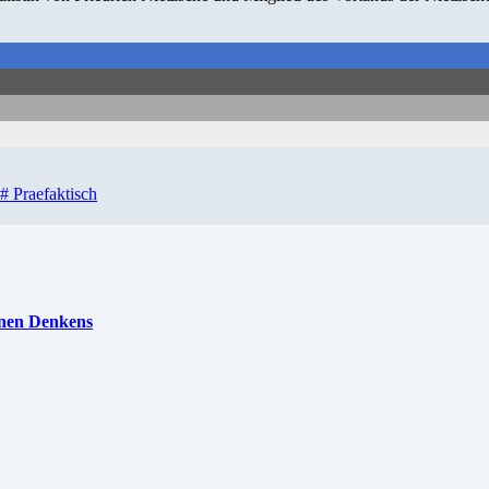
#
Praefaktisch
rnen Denkens