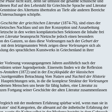
ese Phase nicht kurz, denn sie umfasst die gesamte schulische und
altenen Ruf auf den Lehrstuhl für Griechische Sprache und Literatur
Kenntnisse des Altertums übertrafen an Tiefe alle anderen Bereiche
n Untersuchungen schöpfte.
 Geschichte der griechischen Literatur
(1874-76), sind eines der
in Nietzsches Nachlass und um ihre Konzeption und Ausarbeitung
etzsche in den weiten kompilatorischen Sektionen die Inhalte frei
en Literatur
beansprucht Nietzsche jedoch einen besonders
on des Ganzen, so dass diese Vorlesungen nach der
Geburt der
h mit dem letztgenannten Werk zeigen diese
Vorlesungen
sich als
klung des sprachlichen Kunstwerks in Griechenland in ihrer
n der Vorlesung vorausgegangenen Jahren ausführlich nach der
nlinien seiner Jugendperiode. Einerseits finden wir die Reflexion
s-Anstalten
(1872) und in der
Encyklopädie der klassischen
en Unzeitgemäßen Betrachtung
Vom Nutzen und Nachteil der Historie
Hauptrichtungen sein, in die die komplexe Struktur der
Vorlesungen
ernen Menschen uns heute für fähig halten, eine Literatur zu
anzen Fortgang seiner Geschichte der alten Literatur zusammenfassen
Vergleich mit der modernen Erfahrung spürbar wird, wenn man sie in
Autor‘ sind Kategorien, die allesamt auf die ästhetische Erfahrung der
on, worin die Kultur selbst in der Moderne besteht: in dem Gebrauch