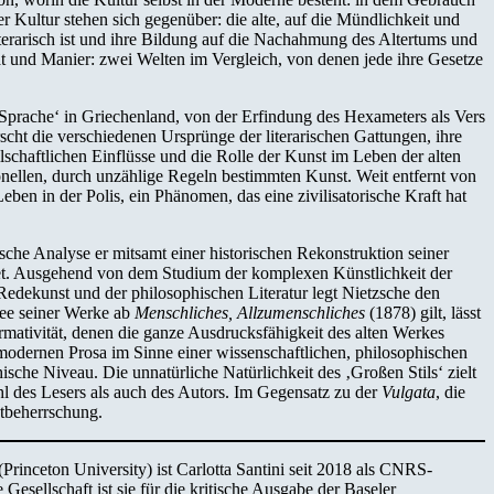
Kultur stehen sich gegenüber: die alte, auf die Mündlichkeit und
terarisch ist und ihre Bildung auf die Nachahmung des Altertums und
ät und Manier: zwei Welten im Vergleich, von denen jede ihre Gesetze
Sprache‘ in Griechenland, von der Erfindung des Hexameters als Vers
rscht die verschiedenen Ursprünge der literarischen Gattungen, ihre
lschaftlichen Einflüsse und die Rolle der Kunst im Leben der alten
ionellen, durch unzählige Regeln bestimmten Kunst. Weit entfernt von
ben in der Polis, ein Phänomen, das eine zivilisatorische Kraft hat
e Analyse er mitsamt einer historischen Rekonstruktion seiner
et. Ausgehend von dem Studium der komplexen Künstlichkeit der
Redekunst und der philosophischen Literatur legt Nietzsche den
dee seiner Werke ab
Menschliches, Allzumenschliches
(1878) gilt, lässt
rmativität, denen die ganze Ausdrucksfähigkeit des alten Werkes
modernen Prosa im Sinne einer wissenschaftlichen, philosophischen
hische Niveau. Die unnatürliche Natürlichkeit des ‚Großen Stils‘ zielt
hl des Lesers als auch des Autors. Im Gegensatz zu der
Vulgata
, die
stbeherrschung.
rinceton University) ist Carlotta Santini seit 2018 als CNRS-
Gesellschaft ist sie für die kritische Ausgabe der Baseler