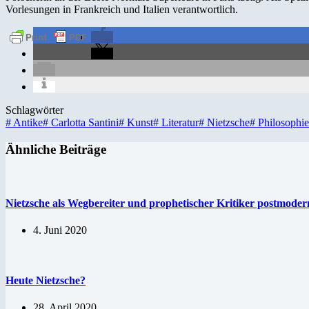
Vorlesungen in Frankreich und Italien verantwortlich.
Schlagwörter
#
Antike
#
Carlotta Santini
#
Kunst
#
Literatur
#
Nietzsche
#
Philosophie
Ähnliche Beiträge
Nietzsche als Wegbereiter und prophetischer Kritiker postmode
4. Juni 2020
Heute Nietzsche?
28. April 2020