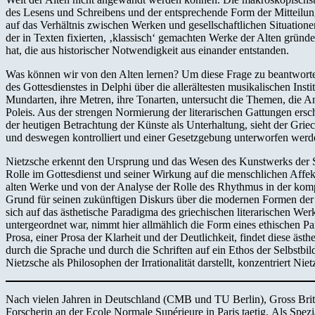
des Lesens und Schreibens und der entsprechende Form der Mitteilung
auf das Verhältnis zwischen Werken und gesellschaftlichen Situation
der in Texten fixierten, ‚klassisch‘ gemachten Werke der Alten gründ
hat, die aus historischer Notwendigkeit aus einander entstanden.
Was können wir von den Alten lernen? Um diese Frage zu beantworten
des Gottesdienstes in Delphi über die allerältesten musikalischen Inst
Mundarten, ihre Metren, ihre Tonarten, untersucht die Themen, die Anl
Poleis. Aus der strengen Normierung der literarischen Gattungen ersc
der heutigen Betrachtung der Künste als Unterhaltung, sieht der Grie
und deswegen kontrolliert und einer Gesetzgebung unterworfen werde
Nietzsche erkennt den Ursprung und das Wesen des Kunstwerks der S
Rolle im Gottesdienst und seiner Wirkung auf die menschlichen Affek
alten Werke und von der Analyse der Rolle des Rhythmus in der kompo
Grund für seinen zukünftigen Diskurs über die modernen Formen der p
sich auf das ästhetische Paradigma des griechischen literarischen We
untergeordnet war, nimmt hier allmählich die Form eines ethischen P
Prosa, einer Prosa der Klarheit und der Deutlichkeit, findet diese äst
durch die Sprache und durch die Schriften auf ein Ethos der Selbstbi
Nietzsche als Philosophen der Irrationalität darstellt, konzentriert 
Nach vielen Jahren in Deutschland (CMB und TU Berlin), Gross Britan
Forscherin an der Ecole Normale Supérieure in Paris taetig. Als Spezia