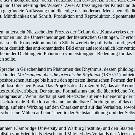
 und Überlieferung des Wissens. Zwei Auffassungen der Kunst und der 
en gegründete Auffassung und diejenige des modernen Menschen, die li
et. Mündlichkeit und Schrift, Produktion und Reproduktion, Spontaneit
, untersucht Nietzsche den Prozess der Geburt des ‚Kunstwerkes der 
itutionen und die Unterscheidungen der literarischen Gattungen. Er erfo
ässe, die Komposition und den Stil, bewertet die politischen und gesel
heint deutlich das anti-romantische Bild einer außerordentlich konvent
che in der Dichtung ein Phänomen von erstrangiger Bedeutung für das Le
n sollte.
prache in Griechenland im Phänomen des Rhythmus, dessen philologisch
te in den
Vorlesungen über die griechische Rhythmik
(1870-71) anbiet
sitorischen Anlage bis hin zu den spätesten literarischen Formen der 
hilosophischen Prosa. Das Projekts des ‚Großen Stils‘, das als Kerni
rkes zurückverfolgen. Der strenge Formalismus und die übertriebene No
aradigmas an. Wenn überhaupt zielt Nietzsche auf eine Erneuerung der 
hetisch-formale Reflexion auch eine unmittelbare Übertragung auf das et
ldung, auf eine Wirkung auf den Charakter und auf das Verhalten, sowo
Nietzsche seine Mühen auf eine Theorie der Selbstausbildung und der Selb
nien (Cambridge University und Warburg Institute) und den Staaten (P
listin von Friedrich Nietzsche und Mitglied des Vortands der Nietzsche 