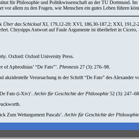
nstitut für Philosophie und Politikwissenschaft an der TU Dortmund. Im
tet vor allem zu den Fragen, wie Menschen ein gutes Leben führen kön
rk
Über das Schicksal
XI, 179,12-20; XVI, 186,30-187,2; XXI, 191,2-25
efert. Chrysipps Antwort auf Faule Argumente ist überliefert in Cicero,
phy
. Oxford: Oxford University Press.
r of Aphrodisias’ “De Fato”’.
Phronesis
27 (3): 276–98.
nd akzidentelle Verursachung in der Schrift “De Fato” des Alexander v
De Fato (i-Xiv)’.
Archiv für Geschichte der Philosophie
52 (3): 247–68
Duckworth.
ück Zum Wettargument Pascals’.
Archiv für Geschichte der Philosophie