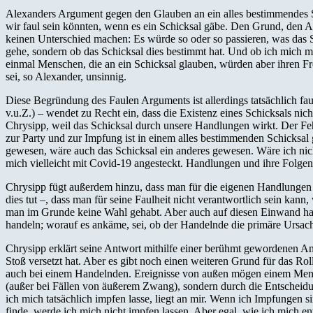
Alexanders Argument gegen den Glauben an ein alles bestimmendes 
wir faul sein könnten, wenn es ein Schicksal gäbe. Den Grund, den A
keinen Unterschied machen: Es würde so oder so passieren, was das S
gehe, sondern ob das Schicksal dies bestimmt hat. Und ob ich mich m
einmal Menschen, die an ein Schicksal glauben, würden aber ihren Fre
sei, so Alexander, unsinnig.
Diese Begründung des Faulen Arguments ist allerdings tatsächlich fau
v.u.Z.) – wendet zu Recht ein, dass die Existenz eines Schicksals 
Chrysipp, weil das Schicksal durch unsere Handlungen wirkt. Der Fe
zur Party und zur Impfung ist in einem alles bestimmenden Schicks
gewesen, wäre auch das Schicksal ein anderes gewesen. Wäre ich nicht 
mich vielleicht mit Covid-19 angesteckt. Handlungen und ihre Folgen 
Chrysipp fügt außerdem hinzu, dass man für die eigenen Handlungen w
dies tut –, dass man für seine Faulheit nicht verantwortlich sein kan
man im Grunde keine Wahl gehabt. Aber auch auf diesen Einwand hat 
handeln; worauf es ankäme, sei, ob der Handelnde die primäre Ursac
Chrysipp erklärt seine Antwort mithilfe einer berühmt gewordenen Ana
Stoß versetzt hat. Aber es gibt noch einen weiteren Grund für das Rol
auch bei einem Handelnden. Ereignisse von außen mögen einem Mensc
(außer bei Fällen von äußerem Zwang), sondern durch die Entscheidu
ich mich tatsächlich impfen lasse, liegt an mir. Wenn ich Impfungen 
finde, werde ich mich nicht impfen lassen. Aber egal, wie ich mich en