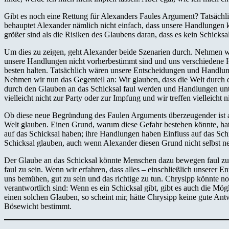
Gibt es noch eine Rettung für Alexanders Faules Argument? Tatsächli
behauptet Alexander nämlich nicht einfach, dass unsere Handlungen ke
größer sind als die Risiken des Glaubens daran, dass es kein Schicksal
Um dies zu zeigen, geht Alexander beide Szenarien durch. Nehmen wir 
unsere Handlungen nicht vorherbestimmt sind und uns verschiedene Ha
besten halten. Tatsächlich wären unsere Entscheidungen und Handlung
Nehmen wir nun das Gegenteil an: Wir glauben, dass die Welt durch das 
durch den Glauben an das Schicksal faul werden und Handlungen unte
vielleicht nicht zur Party oder zur Impfung und wir treffen vielleic
Ob diese neue Begründung des Faulen Arguments überzeugender ist als
Welt glauben. Einen Grund, warum diese Gefahr bestehen könnte, hat
auf das Schicksal haben; ihre Handlungen haben Einfluss auf das Sch
Schicksal glauben, auch wenn Alexander diesen Grund nicht selbst ne
Der Glaube an das Schicksal könnte Menschen dazu bewegen faul zu wer
faul zu sein. Wenn wir erfahren, dass alles – einschließlich unserer 
uns bemühen, gut zu sein und das richtige zu tun. Chrysipp könnte 
verantwortlich sind: Wenn es ein Schicksal gibt, gibt es auch die Mögl
einen solchen Glauben, so scheint mir, hätte Chrysipp keine gute Ant
Bösewicht bestimmt.