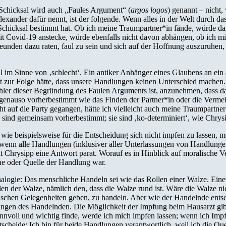
Schicksal wird auch „Faules Argument“ (
argos logos
) genannt – nicht,
lexander dafür nennt, ist der folgende. Wenn alles in der Welt durch
chicksal bestimmt hat. Ob ich meine Traumpartner*in fände, würde dan
it Covid-19 anstecke, würde ebenfalls nicht davon abhängen, ob ich mic
unden dazu raten, faul zu sein und sich auf der Hoffnung auszuruhen, 
l im Sinne von ‚schlecht‘. Ein antiker Anhänger eines Glaubens an ein
nicht zur Folge hätte, dass unsere Handlungen keinen Unterschied mach
hler dieser Begründung des Faulen Arguments ist, anzunehmen, dass da
al genauso vorherbestimmt wie das Finden der Partner*in oder die Ve
auf die Party gegangen, hätte ich vielleicht auch meine Traumpartner*i
sind gemeinsam vorherbestimmt; sie sind ‚ko-determiniert‘, wie Chrysi
ie beispielsweise für die Entscheidung sich nicht impfen zu lassen, m
n, wenn alle Handlungen (inklusiver aller Unterlassungen von Handlunge
Chrysipp eine Antwort parat. Worauf es in Hinblick auf moralische Ve
he oder Quelle der Handlung war.
logie: Das menschliche Handeln sei wie das Rollen einer Walze. Einer d
len der Walze, nämlich den, dass die Walze rund ist. Wäre die Walze nic
hen Gelegenheiten geben, zu handeln. Aber wie der Handelnde entschei
ngen des Handelnden. Die Möglichkeit der Impfung beim Hausarzt gibt 
sinnvoll und wichtig finde, werde ich mich impfen lassen; wenn ich Imp
tscheide: Ich bin für beide Handlungen verantwortlich, weil ich die Qu