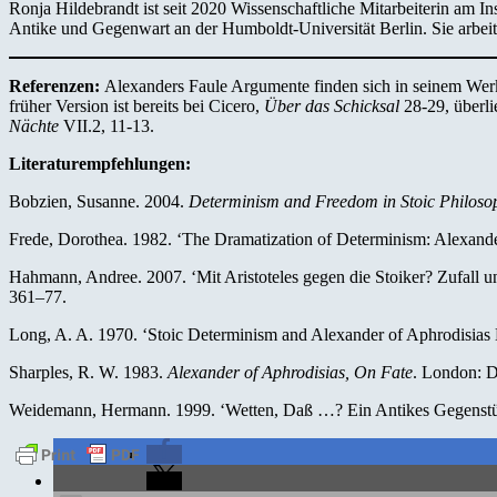
Ronja Hildebrandt ist seit 2020 Wissenschaftliche Mitarbeiterin am I
Antike und Gegenwart an der Humboldt-Universität Berlin. Sie arbei
Referenzen:
Alexanders Faule Argumente finden sich in seinem We
früher Version ist bereits bei Cicero,
Über das Schicksal
28-29, überli
Nächte
VII.2, 11-13.
Literaturempfehlungen:
Bobzien, Susanne. 2004.
Determinism and Freedom in Stoic Philoso
Frede, Dorothea. 1982. ‘The Dramatization of Determinism: Alexande
Hahmann, Andree. 2007. ‘Mit Aristoteles gegen die Stoiker? Zufall u
361–77.
Long, A. A. 1970. ‘Stoic Determinism and Alexander of Aphrodisias 
Sharples, R. W. 1983.
Alexander of Aphrodisias, On Fate
. London: 
Weidemann, Hermann. 1999. ‘Wetten, Daß …? Ein Antikes Gegenst