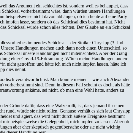
 weil das Argument ein schlechtes ist, sondern weil es behauptet, dass
 das Schicksal vorherbestimmt wäre, dann würden unsere Handlungen
n beispielsweise nicht davon abhängen, ob ich heute auf eine Party
h impfen lasse, sondern ob das Schicksal dies bestimmt hat. Nicht
das Schicksal würde schon alles richten. Der Glaube an ein Schicksal
 allesvorherbestimmendes Schicksal – der Stoiker Chrysipp (3. Jhd.
en. Unsere Handlungen machen auch dann noch einen Unterschied, so
s Schicksal unsere Handlungen nicht miteinschließt. Aber der Gang
rmeidung einer Covid-19-Erkrankung. Wären meine Handlungen andere
n nicht getroffen; und hätte ich mich nicht impfen lassen, hätte ich
pp dies nennt.
oralisch verantwortlich ist. Man könnte meinen – wie auch Alexander
n) vorherbestimmt sind. Denn in diesem Fall scheint es doch, als hätte
rantwortung ankäme, sei nicht, ob man eine Wahl hatte, anders zu
er Gründe dafür, dass eine Walze rollt, ist, dass jemand ihr einen
ht rund, würde sie nicht rollen. Genauso verhält es sich laut Chrysipp
det und agiert, das wird nicht durch äußere Ereignisse bestimmt
mir beispielsweise die Gelegenheit, mich impfen zu lassen. Aber ob
fungen aber eher skeptisch gegenüberstehe oder sie nicht wichtig
elle dieser Handlung war.