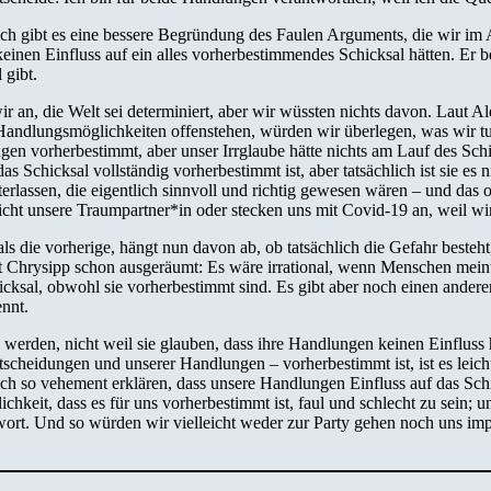
ch gibt es eine bessere Begründung des Faulen Arguments, die wir im A
inen Einfluss auf ein alles vorherbestimmendes Schicksal hätten. Er be
 gibt.
an, die Welt sei determiniert, aber wir wüssten nichts davon. Laut Ale
ndlungsmöglichkeiten offenstehen, würden wir überlegen, was wir tun 
en vorherbestimmt, aber unser Irrglaube hätte nichts am Lauf des Schi
Schicksal vollständig vorherbestimmt ist, aber tatsächlich ist sie es n
rlassen, die eigentlich sinnvoll und richtig gewesen wären – und das
ht nicht unsere Traumpartner*in oder stecken uns mit Covid-19 an, weil
 die vorherige, hängt nun davon ab, ob tatsächlich die Gefahr besteht
 Chrysipp schon ausgeräumt: Es wäre irrational, wenn Menschen meinte
icksal, obwohl sie vorherbestimmt sind. Es gibt aber noch einen ande
nnt.
den, nicht weil sie glauben, dass ihre Handlungen keinen Einfluss hab
Entscheidungen und unserer Handlungen – vorherbestimmt ist, ist es leic
noch so vehement erklären, dass unsere Handlungen Einfluss auf das Sc
ichkeit, dass es für uns vorherbestimmt ist, faul und schlecht zu sein;
wort. Und so würden wir vielleicht weder zur Party gehen noch uns impf