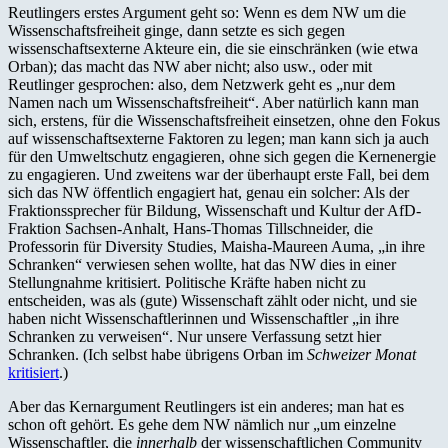
Reutlingers erstes Argument geht so: Wenn es dem NW um die
Wissenschaftsfreiheit ginge, dann setzte es sich gegen
wissenschaftsexterne Akteure ein, die sie einschränken (wie etwa
Orban); das macht das NW aber nicht; also usw., oder mit
Reutlinger gesprochen: also, dem Netzwerk geht es „nur dem
Namen nach um Wissenschaftsfreiheit“. Aber natürlich kann man
sich, erstens, für die Wissenschaftsfreiheit einsetzen, ohne den Fokus
auf wissenschaftsexterne Faktoren zu legen; man kann sich ja auch
für den Umweltschutz engagieren, ohne sich gegen die Kernenergie
zu engagieren. Und zweitens war der überhaupt erste Fall, bei dem
sich das NW öffentlich engagiert hat, genau ein solcher: Als der
Fraktionssprecher für Bildung, Wissenschaft und Kultur der AfD-
Fraktion Sachsen-Anhalt, Hans-Thomas Tillschneider, die
Professorin für Diversity Studies, Maisha-Maureen Auma, „in ihre
Schranken“ verwiesen sehen wollte, hat das NW dies in einer
Stellungnahme kritisiert. Politische Kräfte haben nicht zu
entscheiden, was als (gute) Wissenschaft zählt oder nicht, und sie
haben nicht Wissenschaftlerinnen und Wissenschaftler „in ihre
Schranken zu verweisen“. Nur unsere Verfassung setzt hier
Schranken. (Ich selbst habe übrigens Orban im
Schweizer Monat
kritisiert
.)
Aber das Kernargument Reutlingers ist ein anderes; man hat es
schon oft gehört. Es gehe dem NW nämlich nur „um einzelne
Wissenschaftler, die
innerhalb
der wissenschaftlichen Community