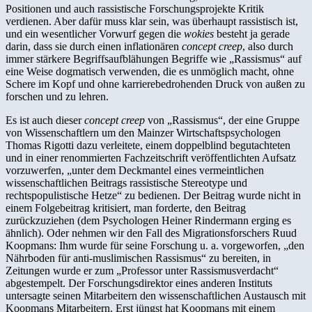
Positionen und auch rassistische Forschungsprojekte Kritik
verdienen. Aber dafür muss klar sein, was überhaupt rassistisch ist,
und ein wesentlicher Vorwurf gegen die
wokies
besteht ja gerade
darin, dass sie durch einen inflationären
concept creep
, also durch
immer stärkere Begriffsaufblähungen Begriffe wie „Rassismus“ auf
eine Weise dogmatisch verwenden, die es unmöglich macht, ohne
Schere im Kopf und ohne karrierebedrohenden Druck von außen zu
forschen und zu lehren.
Es ist auch dieser
concept creep
von „Rassismus“, der eine Gruppe
von Wissenschaftlern um den Mainzer Wirtschaftspsychologen
Thomas Rigotti dazu verleitete, einem doppelblind begutachteten
und in einer renommierten Fachzeitschrift veröffentlichten Aufsatz
vorzuwerfen, „unter dem Deckmantel eines vermeintlichen
wissenschaftlichen Beitrags rassistische Stereotype und
rechtspopulistische Hetze“ zu bedienen. Der Beitrag wurde nicht in
einem Folgebeitrag kritisiert, man forderte, den Beitrag
zurückzuziehen (dem Psychologen Heiner Rindermann erging es
ähnlich). Oder nehmen wir den Fall des Migrationsforschers Ruud
Koopmans: Ihm wurde für seine Forschung u. a. vorgeworfen, „den
Nährboden für anti-muslimischen Rassismus“ zu bereiten, in
Zeitungen wurde er zum „Professor unter Rassismusverdacht“
abgestempelt. Der Forschungsdirektor eines anderen Instituts
untersagte seinen Mitarbeitern den wissenschaftlichen Austausch mit
Koopmans Mitarbeitern. Erst jüngst hat Koopmans mit einem