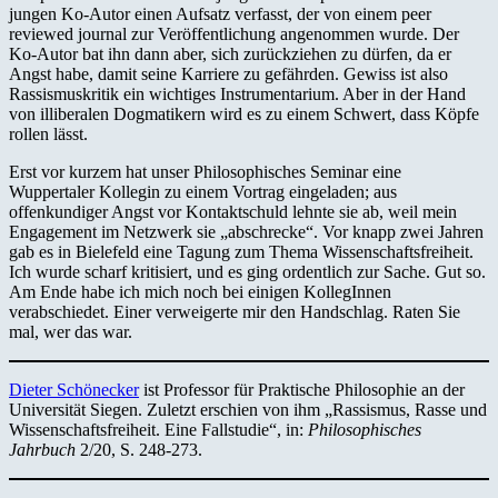
jungen Ko-Autor einen Aufsatz verfasst, der von einem peer
reviewed journal zur Veröffentlichung angenommen wurde. Der
Ko-Autor bat ihn dann aber, sich zurückziehen zu dürfen, da er
Angst habe, damit seine Karriere zu gefährden. Gewiss ist also
Rassismuskritik ein wichtiges Instrumentarium. Aber in der Hand
von illiberalen Dogmatikern wird es zu einem Schwert, dass Köpfe
rollen lässt.
Erst vor kurzem hat unser Philosophisches Seminar eine
Wuppertaler Kollegin zu einem Vortrag eingeladen; aus
offenkundiger Angst vor Kontaktschuld lehnte sie ab, weil mein
Engagement im Netzwerk sie „abschrecke“. Vor knapp zwei Jahren
gab es in Bielefeld eine Tagung zum Thema Wissenschaftsfreiheit.
Ich wurde scharf kritisiert, und es ging ordentlich zur Sache. Gut so.
Am Ende habe ich mich noch bei einigen KollegInnen
verabschiedet. Einer verweigerte mir den Handschlag. Raten Sie
mal, wer das war.
Dieter Schönecker
ist Professor für Praktische Philosophie an der
Universität Siegen. Zuletzt erschien von ihm „Rassismus, Rasse und
Wissenschaftsfreiheit. Eine Fallstudie“, in:
Philosophisches
Jahrbuch
2/20, S. 248-273.