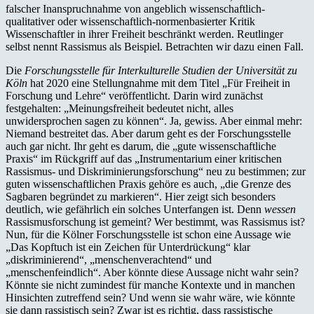
falscher Inanspruchnahme von angeblich wissenschaftlich-
qualitativer oder wissenschaftlich-normenbasierter Kritik
Wissenschaftler in ihrer Freiheit beschränkt werden. Reutlinger
selbst nennt Rassismus als Beispiel. Betrachten wir dazu einen Fall.
Die
Forschungsstelle für Interkulturelle Studien der Universität zu
Köln
hat 2020 eine Stellungnahme mit dem Titel „Für Freiheit in
Forschung und Lehre“ veröffentlicht. Darin wird zunächst
festgehalten: „Meinungsfreiheit bedeutet nicht, alles
unwidersprochen sagen zu können“. Ja, gewiss. Aber einmal mehr:
Niemand bestreitet das. Aber darum geht es der Forschungsstelle
auch gar nicht. Ihr geht es darum, die „gute wissenschaftliche
Praxis“ im Rückgriff auf das „Instrumentarium einer kritischen
Rassismus- und Diskriminierungsforschung“ neu zu bestimmen; zur
guten wissenschaftlichen Praxis gehöre es auch, „die Grenze des
Sagbaren begründet zu markieren“. Hier zeigt sich besonders
deutlich, wie gefährlich ein solches Unterfangen ist. Denn
wessen
Rassismusforschung ist gemeint? Wer bestimmt, was Rassismus ist?
Nun, für die Kölner Forschungsstelle ist schon eine Aussage wie
„Das Kopftuch ist ein Zeichen für Unterdrückung“ klar
„diskriminierend“, „menschenverachtend“ und
„menschenfeindlich“. Aber könnte diese Aussage nicht wahr sein?
Könnte sie nicht zumindest für manche Kontexte und in manchen
Hinsichten zutreffend sein? Und wenn sie wahr wäre, wie könnte
sie dann rassistisch sein? Zwar ist es richtig, dass rassistische