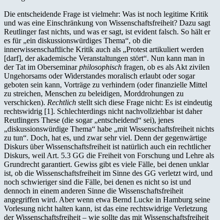
Die entscheidende Frage ist vielmehr: Was ist noch legitime Kritik
und was eine Einschränkung von Wissenschaftsfreiheit? Dazu sagt
Reutlinger fast nichts, und was er sagt, ist evident falsch. So hält er
es für „ein diskussionswürdiges Thema“, ob die
innerwissenschaftliche Kritik auch als „Protest artikuliert werden
[darf], der akademische Veranstaltungen stört“. Nun kann man in
der Tat im Oberseminar
philosophisch
fragen, ob es als Akt zivilen
Ungehorsams oder Widerstandes moralisch erlaubt oder sogar
geboten sein kann, Vorträge zu verhindern (oder finanzielle Mittel
zu streichen, Menschen zu beleidigen, Morddrohungen zu
verschicken).
Rechtlich
stellt sich diese Frage nicht: Es ist eindeutig
rechtswidrig [1]. Schlechterdings nicht nachvollziehbar ist daher
Reutlingers These (die sogar „entscheidend“ sei), jenes
„diskussionswürdige Thema“ habe „mit Wissenschaftsfreiheit nichts
zu tun“. Doch, hat es, und zwar sehr viel. Denn der gegenwärtige
Diskurs über Wissenschaftsfreiheit ist natürlich auch ein rechtlicher
Diskurs, weil Art. 5.3 GG die Freiheit von Forschung und Lehre als
Grundrecht garantiert. Gewiss gibt es viele Fälle, bei denen unklar
ist, ob die Wissenschaftsfreiheit im Sinne des GG verletzt wird, und
noch schwieriger sind die Fälle, bei denen es nicht so ist und
dennoch in einem anderen Sinne die Wissenschaftsfreiheit
angegriffen wird. Aber wenn etwa Bernd Lucke in Hamburg seine
Vorlesung nicht halten kann, ist das eine rechtswidrige Verletzung
der Wissenschaftsfreiheit ‒ wie sollte das mit Wissenschaftsfreiheit