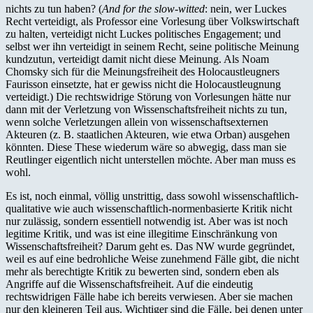
nichts zu tun haben? (
And
for the slow-witted
: nein, wer Luckes
Recht verteidigt, als Professor eine Vorlesung über Volkswirtschaft
zu halten, verteidigt nicht Luckes politisches Engagement; und
selbst wer ihn verteidigt in seinem Recht, seine politische Meinung
kundzutun, verteidigt damit nicht diese Meinung. Als Noam
Chomsky sich für die Meinungsfreiheit des Holocaustleugners
Faurisson einsetzte, hat er gewiss nicht die Holocaustleugnung
verteidigt.) Die rechtswidrige Störung von Vorlesungen hätte nur
dann mit der Verletzung von Wissenschaftsfreiheit nichts zu tun,
wenn solche Verletzungen allein von wissenschaftsexternen
Akteuren (z. B. staatlichen Akteuren, wie etwa Orban) ausgehen
könnten. Diese These wiederum wäre so abwegig, dass man sie
Reutlinger eigentlich nicht unterstellen möchte. Aber man muss es
wohl.
Es ist, noch einmal, völlig unstrittig, dass sowohl wissenschaftlich-
qualitative wie auch wissenschaftlich-normenbasierte Kritik nicht
nur zulässig, sondern essentiell notwendig ist. Aber was ist noch
legitime Kritik, und was ist eine illegitime Einschränkung von
Wissenschaftsfreiheit? Darum geht es. Das NW wurde gegründet,
weil es auf eine bedrohliche Weise zunehmend Fälle gibt, die nicht
mehr als berechtigte Kritik zu bewerten sind, sondern eben als
Angriffe auf die Wissenschaftsfreiheit. Auf die eindeutig
rechtswidrigen Fälle habe ich bereits verwiesen. Aber sie machen
nur den kleineren Teil aus. Wichtiger sind die Fälle, bei denen unter