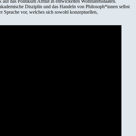
k auf das Politikum Armut in entwickelten Wohlfahrtsstaaten.
ls akademische Disziplin und das Handeln von Philosoph*innen selbst
r Sprache vor, welches sich sowohl konzeptuellen,