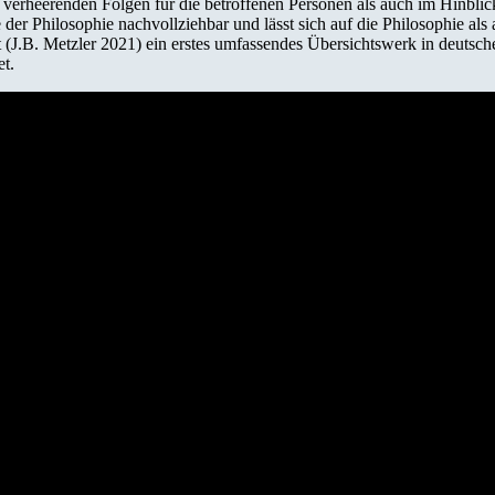
s verheerenden Folgen für die betroffenen Personen als auch im Hinblic
 der Philosophie nachvollziehbar und lässt sich auf die Philosophie a
J.B. Metzler 2021) ein erstes umfassendes Übersichtswerk in deutsche
et.