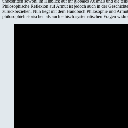
unbestritten sowohl im Hinblick auf ihr globales Ausmaß und die teil
Philosophische Reflexion auf Armut ist jedoch auch in der Geschichte
zurückbeziehen. Nun liegt mit dem Handbuch Philosophie und Armut (
philosophiehistorischen als auch ethisch-systematischen Fragen widm