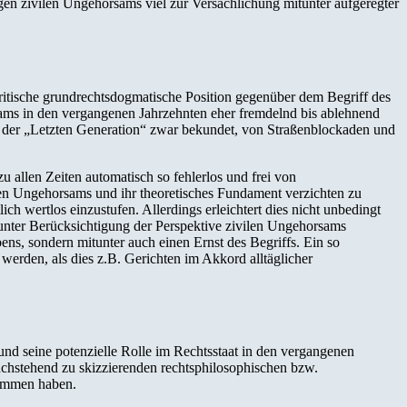
gen zivilen Ungehorsams viel zur Versachlichung mitunter aufgeregter
kritische grundrechtsdogmatische Position gegenüber dem Begriff des
ms in den vergangenen Jahrzehnten eher fremdelnd bis ablehnend
der „Letzten Generation“ zwar bekundet, von Straßenblockaden und
zu allen Zeiten automatisch so fehlerlos und frei von
len Ungehorsams und ihr theoretisches Fundament verzichten zu
ch wertlos einzustufen. Allerdings erleichtert dies nicht unbedingt
ie unter Berücksichtigung der Perspektive zivilen Ungehorsams
ebens, sondern mitunter auch einen Ernst des Begriffs. Ein so
 werden, als dies z.B. Gerichten im Akkord alltäglicher
 und seine potenzielle Rolle im Rechtsstaat in den vergangenen
achstehend zu skizzierenden rechtsphilosophischen bzw.
nommen haben.