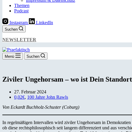
Impressum & Datenschutz
Themen
Podcast
Instagram
LinkedIn
Suchen
NEWSLETTER
Menü
Suchen
Ziviler Ungehorsam – wo ist Dein Standor
27. Februar 2024
0,02€
,
100 Jahre John Rawls
Von Eckardt Buchholz-Schuster (Coburg)
In regelmäßigen Intervallen wird ziviler Ungehorsam in Demokratien ges
ob diese rechtsphilosophisch seit langem differenziert und aus versc