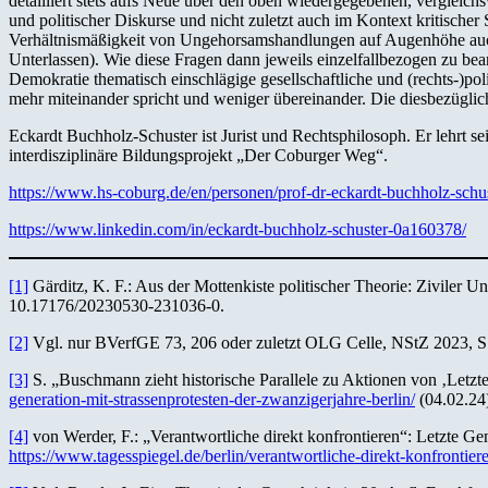
detailliert stets aufs Neue über den oben wiedergegebenen, vergleichs
und politischer Diskurse und nicht zuletzt auch im Kontext kritischer
Verhältnismäßigkeit von Ungehorsamshandlungen auf Augenhöhe auch
Unterlassen). Wie diese Fragen dann jeweils einzelfallbezogen zu bea
Demokratie thematisch einschlägige gesellschaftliche und (rechts-)p
mehr miteinander spricht und weniger übereinander. Die diesbezüglic
Eckardt Buchholz-Schuster ist Jurist und Rechtsphilosoph. Er lehrt s
interdisziplinäre Bildungsprojekt „Der Coburger Weg“.
https://www.hs-coburg.de/en/personen/prof-dr-eckardt-buchholz-schus
https://www.linkedin.com/in/eckardt-buchholz-schuster-0a160378/
[1]
Gärditz, K. F.: Aus der Mottenkiste politischer Theorie: Ziviler U
10.17176/20230530-231036-0.
[2]
Vgl. nur BVerfGE 73, 206 oder zuletzt OLG Celle, NStZ 2023, S.
[3]
S. „Buschmann zieht historische Parallele zu Aktionen von ‚Letzt
generation-mit-strassenprotesten-der-zwanzigerjahre-berlin/
(04.02.24
[4]
von Werder, F.: „Verantwortliche direkt konfrontieren“: Letzte G
https://www.tagesspiegel.de/berlin/verantwortliche-direkt-konfrontie