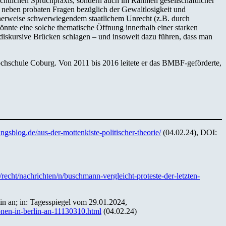
erichtlichen Spruchpraxis, sondern auch im Rahmen gesellschaftlicher
nn neben probaten Fragen bezüglich der Gewaltlosigkeit und
herweise schwerwiegendem staatlichem Unrecht (z.B. durch
könnte eine solche thematische Öffnung innerhalb einer starken
 diskursive Brücken schlagen – und insoweit dazu führen, dass man
 Hochschule Coburg. Von 2011 bis 2016 leitete er das BMBF-geförderte,
ungsblog.de/aus-der-mottenkiste-politischer-theorie/
(04.02.24), DOI:
/recht/nachrichten/n/buschmann-vergleicht-proteste-der-letzten-
lin an; in: Tagesspiegel vom 29.01.2024,
ionen-in-berlin-an-11130310.html
(04.02.24)