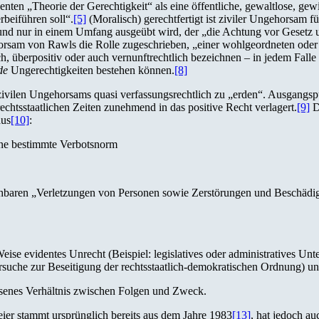
en „Theorie der Gerechtigkeit“ als eine öffentliche, gewaltlose, gewi
beiführen soll“.
[5]
(Moralisch) gerechtfertigt ist ziviler Ungehorsam f
 und nur in einem Umfang ausgeübt wird, der „die Achtung vor Gesetz u
sam von Rawls die Rolle zugeschrieben, „einer wohlgeordneten oder fas
sch, überpositiv oder auch vernunftrechtlich bezeichnen – in jedem Falle 
de
Ungerechtigkeiten bestehen können.
[8]
zivilen Ungehorsams quasi verfassungsrechtlich zu „erden“. Ausgangspun
chtsstaatlichen Zeiten zunehmend in das positive Recht verlagert.
[9]
D
aus
[10]
:
eine bestimmte Verbotsnorm
ehbaren „Verletzungen von Personen sowie Zerstörungen und Beschädi
ise evidentes Unrecht (Beispiel: legislatives oder administratives Unt
ersuche zur Beseitigung der rechtsstaatlich-demokratischen Ordnung) u
essenes Verhältnis zwischen Folgen und Zweck.
reier stammt ursprünglich bereits aus dem Jahre 1983
[13]
, hat jedoch au