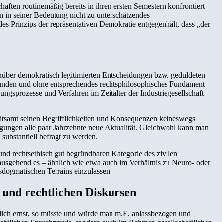
aften routinemäßig bereits in ihren ersten Semestern konfrontiert
n in seiner Bedeutung nicht zu unterschätzendes
s Prinzips der repräsentativen Demokratie entgegenhält, dass „der
enüber demokratisch legitimierten Entscheidungen bzw. geduldeten
ründen und ohne entsprechendes rechtsphilosophisches Fundament
dungsprozesse und Verfahren im Zeitalter der Industriegesellschaft –
 mitsamt seinen Begrifflichkeiten und Konsequenzen keineswegs
rägungen alle paar Jahrzehnte neue Aktualität. Gleichwohl kann man
substantiell befragt zu werden.
nd rechtsethisch gut begründbaren Kategorie des zivilen
ausgehend es – ähnlich wie etwa auch im Verhältnis zu Neuro- oder
sdogmatischen Terrains einzulassen.
n und rechtlichen Diskursen
lich ernst, so müsste und würde man m.E. anlassbezogen und