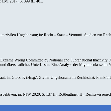
 a.M. 2017, S. 399 ff., 401.
 zivilen Ungehorsam; in: Recht – Staat – Vernunft. Studien zur Rechts
Extreme Wrong Committed by National and Supranational Inactivity: 
- und überstaatliches Unterlassen: Eine Analyse der Migrantenkrise im
t; in: Glotz, P. (Hrsg.): Ziviler Ungehorsam im Rechtsstaat, Frankfurt
pektiven; in: NJW 2020, S. 137 ff.; Rottleuthner, H.: Rechtswissenscha