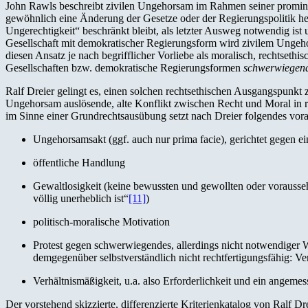
John Rawls beschreibt zivilen Ungehorsam im Rahmen seiner prominent
gewöhnlich eine Änderung der Gesetze oder der Regierungspolitik her
Ungerechtigkeit“ beschränkt bleibt, als letzter Ausweg notwendig ist
Gesellschaft mit demokratischer Regierungsform wird zivilem Ungehor
diesen Ansatz je nach begrifflicher Vorliebe als moralisch, rechtsethi
Gesellschaften bzw. demokratische Regierungsformen
schwerwiegen
Ralf Dreier gelingt es, einen solchen rechtsethischen Ausgangspunkt 
Ungehorsam auslösende, alte Konflikt zwischen Recht und Moral in re
im Sinne einer Grundrechtsausübung setzt nach Dreier folgendes vor
Ungehorsamsakt (ggf. auch nur prima facie), gerichtet gegen 
öffentliche Handlung
Gewaltlosigkeit (keine bewussten und gewollten oder vorauss
völlig unerheblich ist“
[11]
)
politisch-moralische Motivation
Protest gegen schwerwiegendes, allerdings nicht notwendiger We
demgegenüber selbstverständlich nicht rechtfertigungsfähig: V
Verhältnismäßigkeit, u.a. also Erforderlichkeit und ein angem
Der vorstehend skizzierte, differenzierte Kriterienkatalog von Ralf D