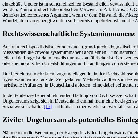
eingebüßt. Und er ist in seinen einzelnen Bestandteilen gewiss nicht
werden. Zum grundrechtstheoretischen Verweis auf Art. 1 Abs. 2 GG (
demokratietheoretisches Argument, wenn er dem Einwand, die Akzepta
Wandel, dem vorgebeugt werden soll, bereits eingetreten ist und die A
Rechtswissenschaftliche Systemimmanenz
Aus rein rechtspositivistischer oder auch (grund-)rechtsdogmatische
Missständen gleichwohl systemimmanent abzulehnen – und natürlich 
teilen. Die Frage ist dann jeweils nur, was gefährlicher ist: Grenzenl
oder die moralischen Urteilsbildungen und Handlungen von Akteuren,
Der hier einmal mehr latent zugrundeliegende, in der Rechtsphilosop
irgendwann einmal aus der Zeit gefallen. Vielmehr zählt er zum feste
juristische Prüfungen in Deutschland ablegen, ohne dabei befürchten 
In der tendenziell eher ablehnenden Haltung von Rechtswissenschaft 
Ungehorsams zeigt sich in Deutschland einmal mehr eine beklagenswer
Sozialwissenschaften
[15]
– offenbar immer wieder schwer fällt, sich
Ziviler Ungehorsam als potentielles Bindeg
Nähme man die Bedeutung der Kategorie zivilen Ungehorsams für eine