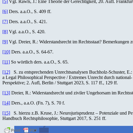
[5]
Vgl. Rawls, J.: Eine Theorie der Gerechtigkeit, 20. Aufl. Frankfurt
[6]
Ders. a.a.O., S. 409 ff.
[7]
Ders. a.a.O., S. 421.
[8]
Vgl. a.a.O., S. 420.
[9]
Vgl. Dreier, R.: Widerstandsrecht im Rechtsstaat? Bemerkungen zum
[10]
Ders. a.a.O., S. 64-67.
[11]
So wörtlich ders. a.a.O., S. 65.
[12]
S. zu entsprechenden Unrechtsanalysen Buchholz-Schuster, E.: 
a Legal Philosophical Perspective / Extremes Unrecht durch national
Perspektive; 2. Aufl, Berlin / Stuttgart 2023, S. 117 ff., 129 ff.
[13]
Dreier, R.: Widerstandsrecht und ziviler Ungehorsam im Rechtsstaa
[14]
Ders., a.a.O. (Fn. 7), S. 70 f.
[15]
S. hierzu z.B. Kruse, J.: Neurojurisprudenz – Potenziale und Pers
Handbuch Rechtsphilosophie, Stuttgart 2017, S. 251 ff.