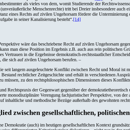
 unbestimmter als vieles von dem, womit Studierende der Rechtswissensch
unveräußerliche Menschenrechte) tritt bei Dreier insbesondere auch ei
nz eines Rechts auf zivilen Ungehorsam fördere die Unterminierung de
ufgabe in seiner Kanalisierung besteht“.
[14]
r Perspektive wäre das beschriebene Recht auf zivilen Ungehorsam geg
kann man diese Position im Ergebnis z.B. auch aus rein politischen G
oses Vertrauen in die Ergebnisse demokratisch-rechtsstaatlicher Entschei
 die sich auf zivilen Ungehorsam berufen. –
hie seit langem ausgeleuchtete Konflikt zwischen Recht und Moral ist
n Bestand rechtlicher Zeitgeschichte und erhält in verschiedenen Ausp
zu müssen, zu den rechtsphilosophischen Dimensionen dieses Konflikts 
und Rechtspraxis der Gegenwart gegenüber der demokratietheoretisch u
te monodisziplinäre Verengung fachjuristischer Perspektive, von der 
 auf inhaltliche und methodische Bezüge außerhalb des gewohnten recht
lied zwischen gesellschaftlichen, politische
 Demokratie (auch) im heutigen gesellschaftlichen Kontext grundsätz