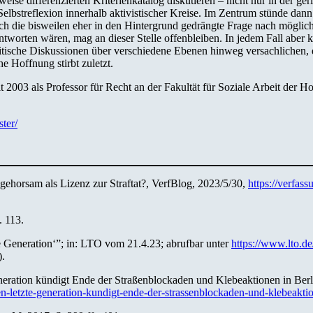
weise differenzierten Kriterienkatalog diskutieren – nicht nur in der g
 Selbstreflexion innerhalb aktivistischer Kreise. Im Zentrum stünde da
 die bisweilen eher in den Hintergrund gedrängte Frage nach möglic
ntworten wären, mag an dieser Stelle offenbleiben. In jedem Fall aber 
olitische Diskussionen über verschiedene Ebenen hinweg versachlichen,
he Hoffnung stirbt zuletzt.
eit 2003 als Professor für Recht an der Fakultät für Soziale Arbeit der
ter/
ngehorsam als Lizenz zur Straftat?, VerfBlog, 2023/5/30,
https://verfass
 113.
e Generation‘”; in: LTO vom 21.4.23; abrufbar unter
https://www.lto.de
).
eneration kündigt Ende der Straßenblockaden und Klebeaktionen in Ber
ren-letzte-generation-kundigt-ende-der-strassenblockaden-und-klebeakt