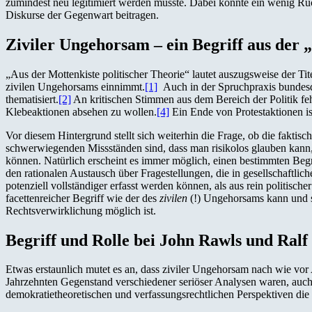
zumindest neu legitimiert werden müsste. Dabei könnte ein wenig Rüc
Diskurse der Gegenwart beitragen.
Ziviler Ungehorsam – ein Begriff aus der 
„Aus der Mottenkiste politischer Theorie“ lautet auszugsweise der Ti
zivilen Ungehorsams einnimmt.
[1]
Auch in der Spruchpraxis bundesd
thematisiert.
[2]
An kritischen Stimmen aus dem Bereich der Politik fehlt
Klebeaktionen absehen zu wollen.
[4]
Ein Ende von Protestaktionen ist
Vor diesem Hintergrund stellt sich weiterhin die Frage, ob die faktisc
schwerwiegenden Missständen sind, dass man risikolos glauben kann, 
können. Natürlich erscheint es immer möglich, einen bestimmten Begrif
den rationalen Austausch über Fragestellungen, die in gesellschaftlic
potenziell vollständiger erfasst werden können, als aus rein politische
facettenreicher Begriff wie der des
zivilen
(!) Ungehorsams kann und sol
Rechtsverwirklichung möglich ist.
Begriff und Rolle bei John Rawls und Ralf
Etwas erstaunlich mutet es an, dass ziviler Ungehorsam nach wie vor A
Jahrzehnten Gegenstand verschiedener seriöser Analysen waren, auch 
demokratietheoretischen und verfassungsrechtlichen Perspektiven d