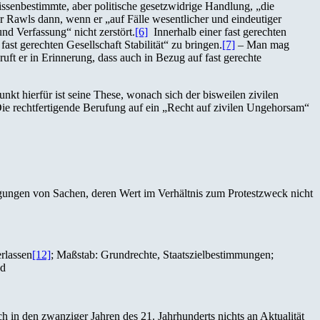
ssenbestimmte, aber politische gesetzwidrige Handlung, „die
ür Rawls dann, wenn er „auf Fälle wesentlicher und eindeutiger
nd Verfassung“ nicht zerstört.
[6]
Innerhalb einer fast gerechten
t gerechten Gesellschaft Stabilität“ zu bringen.
[7]
– Man mag
ruft er in Erinnerung, dass auch in Bezug auf fast gerechte
kt hierfür ist seine These, wonach sich der bisweilen zivilen
ie rechtfertigende Berufung auf ein „Recht auf zivilen Ungehorsam“
gungen von Sachen, deren Wert im Verhältnis zum Protestzweck nicht
erlassen
[12]
; Maßstab: Grundrechte, Staatszielbestimmungen;
nd
ch in den zwanziger Jahren des 21. Jahrhunderts nichts an Aktualität