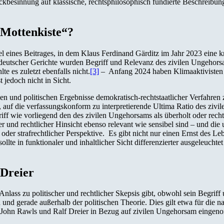
kbesinnung auf klassische, rechtsphilosophisch fundierte Beschreibun
„Mottenkiste“?
tel eines Beitrages, in dem Klaus Ferdinand Gärditz im Jahr 2023 eine 
eutscher Gerichte wurden Begriff und Relevanz des zivilen Ungehorsa
e es zuletzt ebenfalls nicht.
[3]
– Anfang 2024 haben Klimaaktivisten 
 jedoch nicht in Sicht.
hen und politischen Ergebnisse demokratisch-rechtstaatlicher Verfahren 
auf die verfassungskonform zu interpretierende Ultima Ratio des zivi
f wie vorliegend den des zivilen Ungehorsams als überholt oder rechtli
her und rechtlicher Hinsicht ebenso relevant wie sensibel sind – und d
r oder strafrechtlicher Perspektive. Es gibt nicht nur einen Ernst des L
lte in funktionaler und inhaltlicher Sicht differenzierter ausgeleuchtet
 Dreier
nlass zu politischer und rechtlicher Skepsis gibt, obwohl sein Begriff
und gerade außerhalb der politischen Theorie. Dies gilt etwa für die n
ie John Rawls und Ralf Dreier in Bezug auf zivilen Ungehorsam einge