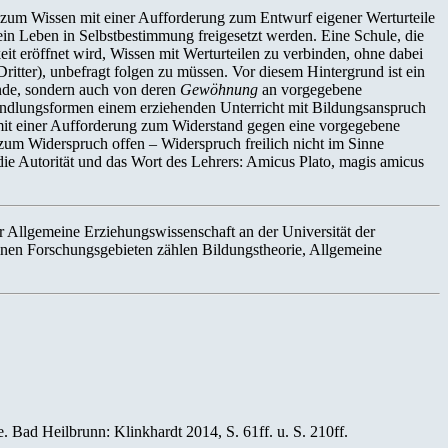
 zum Wissen mit einer Aufforderung zum Entwurf eigener Werturteile
in Leben in Selbstbestimmung freigesetzt werden. Eine Schule, die
eit eröffnet wird, Wissen mit Werturteilen zu verbinden, ohne dabei
ritter), unbefragt folgen zu müssen. Vor diesem Hintergrund ist ein
nde, sondern auch von deren
Gewöhnung
an vorgegebene
Handlungsformen einem erziehenden Unterricht mit Bildungsanspruch
t mit einer Aufforderung zum Widerstand gegen eine vorgegebene
um Widerspruch offen – Widerspruch freilich nicht im Sinne
ie Autorität und das Wort des Lehrers: Amicus Plato, magis amicus
ür Allgemeine Erziehungswissenschaft an der Universität der
inen Forschungsgebieten zählen Bildungstheorie, Allgemeine
Bad Heilbrunn: Klinkhardt 2014, S. 61ff. u. S. 210ff.