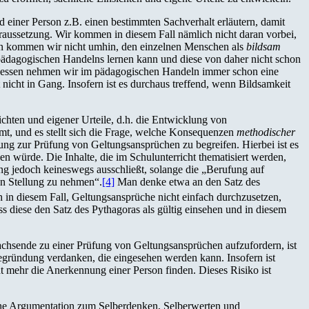
einer Person z.B. einen bestimmten Sachverhalt erläutern, damit
raussetzung. Wir kommen in diesem Fall nämlich nicht daran vorbei,
eln kommen wir nicht umhin, den einzelnen Menschen als
bildsam
ädagogischen Handelns lernen kann und diese von daher nicht schon
ttdessen nehmen wir im pädagogischen Handeln immer schon eine
icht in Gang. Insofern ist es durchaus treffend, wenn Bildsamkeit
ichten und eigener Urteile, d.h. die Entwicklung von
mt, und es stellt sich die Frage, welche Konsequenzen
methodischer
rung zur Prüfung von Geltungsansprüchen zu begreifen. Hierbei ist es
en würde. Die Inhalte, die im Schulunterricht thematisiert werden,
ung jedoch keineswegs ausschließt, solange die „Berufung auf
en Stellung zu nehmen“.
[4]
Man denke etwa an den Satz des
 in diesem Fall, Geltungsansprüche nicht einfach durchzusetzen,
diese den Satz des Pythagoras als gültig einsehen und in diesem
chsende zu einer Prüfung von Geltungsansprüchen aufzufordern, ist
Begründung verdanken, die eingesehen werden kann. Insofern ist
 mehr die Anerkennung einer Person finden. Dieses Risiko ist
sche Argumentation zum Selberdenken, Selberwerten und