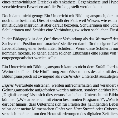
eines rechtwinkligen Dreiecks als Ankathete, Gegenkathete und Hypo
verschiedenen Beweisen auf die Probe gestellt werden kann.
Doch damit nicht genug: Ein Unterricht mit Bildungsanspruch, der auf
noch unterbestimmt. Dies ist deshalb der Fall, weil Wissen, wie es im
mit Bildungsanspruch ist aber darauf bezogen, Schülerinnen und Schül
Schülerinnen und Schüler eine Verbindung zwischen sachlichen Einsi
In der Pädagogik ist der ‚Ort‘ dieser Verbindung als das
Werturteil
der
Sachverhalt Position und ‚machen‘ sie diesen damit für die eigene L
Lebensführung einer bestimmten Schülerin. Wenn diese Schülerin nun d
kommen möchte, so gehen einem solchen Entschluss eine Reihe von We
entgegengearbeitet werden sollte.
Ein Unterricht mit Bildungsanspruch kann es nicht dem Zufall überla
Werturteile fällen. Die Hinführung zum Wissen muss deshalb mit der
Bildungsanspruch ist zwingend als
erziehender
Unterricht auszulegen
Eigene
Werturteile entstehen, werden aufrechterhalten und verändert 
Geltungsansprüche aufgefordert werden müssen, sondern darüber hin
‚Digitalisierung‘ lässt sich dies veranschaulichen. Unterricht mit Bi
könnten („Wie arbeite ich mit einem bestimmten Programm?“, „Was is
darüber hinaus, dass Unterricht sich für Fragen des gelingenden Le
selbst oder meine Mitmenschen Opfer von
Hate Speech
oder Cybermo
setze ich mich ein, um den Herausforderungen des digitalen Zeitalte