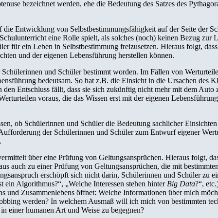
tenuse bezeichnet werden, ehe die Bedeutung des Satzes des Pythagora
 die Entwicklung von Selbstbestimmungsfähigkeit auf der Seite der Sch
 Schulunterricht eine Rolle spielt, als solches (noch) keinen Bezug zur
er für ein Leben in Selbstbestimmung freizusetzen. Hieraus folgt, dass
chten und der eigenen Lebensführung herstellen können.
 Schülerinnen und Schüler bestimmt worden. Im Fällen von Werturteil
ebensführung bedeutsam. So hat z.B. die Einsicht in die Ursachen des 
en Entschluss fällt, dass sie sich zukünftig nicht mehr mit dem Auto z
rturteilen voraus, die das Wissen erst mit der eigenen Lebensführung
ssen, ob Schülerinnen und Schüler die Bedeutung sachlicher Einsichten
 Aufforderung der Schülerinnen und Schüler zum Entwurf eigener Wertur
.
vermittelt über eine Prüfung von Geltungsansprüchen. Hieraus folgt, d
aus auch zu einer Prüfung von Geltungsansprüchen, die mit bestimmte
ldungsanspruch erschöpft sich nicht darin, Schülerinnen und Schüler zu 
t ein Algorithmus?“, „Welche Interessen stehen hinter
Big Data
?“, etc
bens und Zusammenlebens öffnet: Welche Informationen über mich möcht
bbing werden? In welchem Ausmaß will ich mich von bestimmten tech
rs in einer humanen Art und Weise zu begegnen?