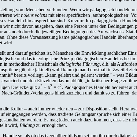
rstellung vom Menschen verbunden. Wenn wir pädagogisch handeln und 
erieren wir
nolens volens
mit einer spezifischen ‚anthropologischen‘ Vo
 dieses Handeln hin ansprechbar sind. Kurzum: Im pädagogischen Hand
 wir nicht davon ausgehen, dass eine Person unter den Bedingungen p
atur aus noch durch die jeweiligen Bedingungen des Aufwachsens. Sta
er an. Ohne diese Voraussetzung käme pädagogisches Handeln überhaupt n
t wird.
llt und darauf gerichtet ist, Menschen die Entwicklung sachlicher Eins
logische und das teleologische Prinzip pädagogischen Handelns bestim
n in methodischer Hinsicht als
dialogische Führung
, d.h. als Aufforde
nsprüche gilt, die (aktuell) wohl kaum jemand ernsthaft in Zweifel zieh
nntnis“ bereits vorliegt, „kann gelehrt und gelernt werden“ – was Bild
vanciert und den Einzelnen davon abhält, „in kritischer Frage zu ihn
2
2
2
igen Dreiecke gilt: a
+ b
= c
. Pädagogisches Handeln bedeutet auch
ach-Gründen-Verlangens hineinzuziehen und damit so zu führen, dass 
die Kultur – auch immer wieder neu – zur Disposition stellt. Heranwa
rauf eingegangen werden, dass tradierte Geltungsansprüche sich einer 
g standhalten werden. Es mag jedoch auch dazu kommen, dass sie nicht
ellt wird,
Bildung
zu ermöglichen.
n: Handle so, als ob das Gegenüber bildsam sei, um ihn durch dialogi