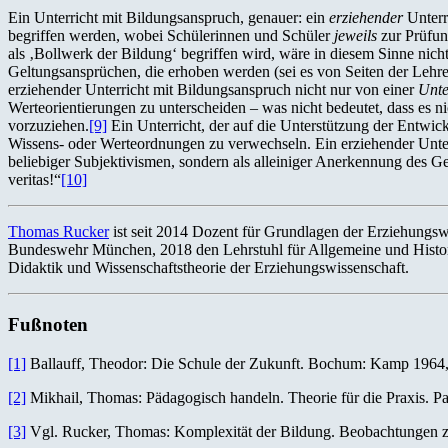
Ein Unterricht mit Bildungsanspruch, genauer: ein
erziehender
Unterr
begriffen werden, wobei Schülerinnen und Schüler
jeweils
zur Prüfun
als ‚Bollwerk der Bildung‘ begriffen wird, wäre in diesem Sinne nich
Geltungsansprüchen, die erhoben werden (sei es von Seiten der Lehrer
erziehender Unterricht mit Bildungsanspruch nicht nur von einer
Unte
Werteorientierungen zu unterscheiden – was nicht bedeutet, dass es
vorzuziehen.
[9]
Ein Unterricht, der auf die Unterstützung der Entwic
Wissens- oder Werteordnungen zu verwechseln. Ein erziehender Unterri
beliebiger Subjektivismen, sondern als alleiniger Anerkennung des G
veritas!“
[10]
Thomas Rucker
ist seit 2014 Dozent für Grundlagen der Erziehungswi
Bundeswehr München, 2018 den Lehrstuhl für Allgemeine und Historis
Didaktik und Wissenschaftstheorie der Erziehungswissenschaft.
Fußnoten
[1]
Ballauff, Theodor: Die Schule der Zukunft. Bochum: Kamp 1964,
[2]
Mikhail, Thomas: Pädagogisch handeln. Theorie für die Praxis. P
[3]
Vgl. Rucker, Thomas: Komplexität der Bildung. Beobachtungen zur