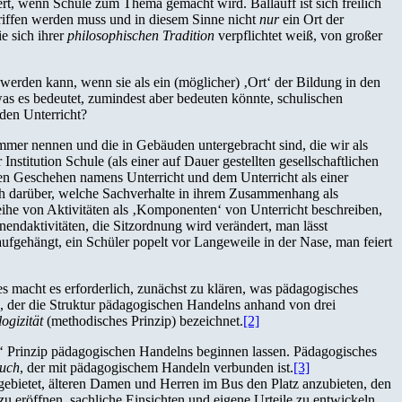
ert, wenn Schule zum Thema gemacht wird. Ballauff ist sich freilich
egriffen werden muss und in diesem Sinne nicht
nur
ein Ort der
e sich ihrer
philosophischen Tradition
verpflichtet weiß, von großer
erden kann, wenn sie als ein (möglicher) ‚Ort‘ der Bildung in den
as es bedeutet, zumindest aber bedeuten könnte, schulischen
nden Unterricht?
mmer nennen und die in Gebäuden untergebracht sind, die wir als
Institution Schule (als einer auf Dauer gestellten gesellschaftlichen
n Geschehen namens Unterricht und dem Unterricht als einer
ch darüber, welche Sachverhalte in ihrem Zusammenhang als
Reihe von Aktivitäten als ‚Komponenten‘ von Unterricht beschreiben,
endaktivitäten, die Sitzordnung wird verändert, man lässt
ufgehängt, ein Schüler popelt vor Langeweile in der Nase, man feiert
s macht es erforderlich, zunächst zu klären, was pädagogisches
, der die Struktur pädagogischen Handelns anhand von drei
ogizität
(methodisches Prinzip) bezeichnet.
[2]
‘ Prinzip pädagogischen Handelns beginnen lassen. Pädagogisches
ruch
, der mit pädagogischem Handeln verbunden ist.
[3]
gebietet, älteren Damen und Herren im Bus den Platz anzubieten, den
 eröffnen, sachliche Einsichten und eigene Urteile zu entwickeln.