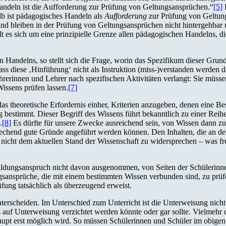
Handeln ist die Aufforderung zur Prüfung von Geltungsansprüchen.“
[5]
D
lb ist pädagogisches Handeln als
Aufforderung
zur Prüfung von Geltung
nd bleiben in der Prüfung von Geltungsansprüchen nicht hintergehbar 
lt es sich um eine prinzipielle Grenze allen pädagogischen Handelns, di
n Handelns, so stellt sich die Frage, worin das Spezifikum dieser Gru
s diese ‚Hinführung‘ nicht als Instruktion (miss-)verstanden werden d
rerinnen und Lehrer nach spezifischen Aktivitäten verlangt: Sie müss
Wissens prüfen lassen.
[7]
das theoretische Erfordernis einher, Kriterien anzugeben, denen eine B
g bestimmt. Dieser Begriff des Wissens führt bekanntlich zu einer Rei
.
[8]
Es dürfte für unsere Zwecke ausreichend sein, von Wissen dann zu
rechend gute Gründe angeführt werden können. Den Inhalten, die an der
 nicht dem aktuellen Stand der Wissenschaft zu widersprechen – was freil
t Bildungsanspruch nicht davon ausgenommen, von Seiten der Schülerinne
gsansprüche, die mit einem bestimmten Wissen verbunden sind, zu prüfe
fung tatsächlich als überzeugend erweist.
terscheiden. Im Unterschied zum Unterricht ist die Unterweisung nicht
ass auf Unterweisung verzichtet werden könnte oder gar sollte. Vielmehr
pt erst möglich wird. So müssen Schülerinnen und Schüler im obigen 