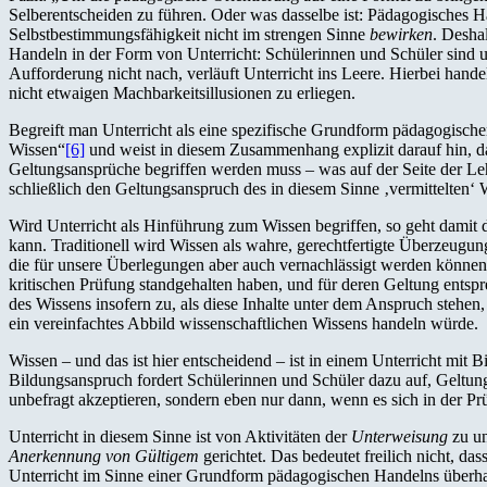
Selberentscheiden zu führen. Oder was dasselbe ist: Pädagogisches 
Selbstbestimmungsfähigkeit nicht im strengen Sinne
bewirken
. Desha
Handeln in der Form von Unterricht: Schülerinnen und Schüler sind u
Aufforderung nicht nach, verläuft Unterricht ins Leere. Hierbei hande
nicht etwaigen Machbarkeitsillusionen zu erliegen.
Begreift man Unterricht als eine spezifische Grundform pädagogische
Wissen“
[6]
und weist in diesem Zusammenhang explizit darauf hin, das
Geltungsansprüche begriffen werden muss – was auf der Seite der Leh
schließlich den Geltungsanspruch des in diesem Sinne ‚vermittelten‘ 
Wird Unterricht als Hinführung zum Wissen begriffen, so geht damit 
kann. Traditionell wird Wissen als wahre, gerechtfertigte Überzeugun
die für unsere Überlegungen aber auch vernachlässigt werden können
kritischen Prüfung standgehalten haben, und für deren Geltung entsp
des Wissens insofern zu, als diese Inhalte unter dem Anspruch stehen,
ein vereinfachtes Abbild wissenschaftlichen Wissens handeln würde.
Wissen – und das ist hier entscheidend – ist in einem Unterricht mi
Bildungsanspruch fordert Schülerinnen und Schüler dazu auf, Geltun
unbefragt akzeptieren, sondern eben nur dann, wenn es sich in der Prü
Unterricht in diesem Sinne ist von Aktivitäten der
Unterweisung
zu un
Anerkennung von Gültigem
gerichtet. Das bedeutet freilich nicht, d
Unterricht im Sinne einer Grundform pädagogischen Handelns überhau