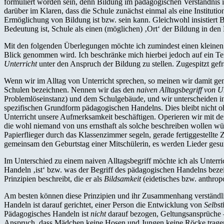
formuliert worden sein, denn Bildung im pädagogischen Verständnis is
darüber im Klaren, dass die Schule zunächst einmal als eine Instituti
Ermöglichung von Bildung ist bzw. sein kann. Gleichwohl insistiert Ba
Bedeutung ist, Schule als einen (möglichen) ‚Ort‘ der Bildung in den 
Mit den folgenden Überlegungen möchte ich zumindest einen kleinen B
Blick genommen wird. Ich beschränke mich hierbei jedoch auf ein Tei
Unterricht
unter den Anspruch der Bildung zu stellen. Zugespitzt gefra
Wenn wir im Alltag von Unterricht sprechen, so meinen wir damit gem
Schulen bezeichnen. Nennen wir das den
naiven Alltagsbegriff von U
Problemlöseinstanz) und dem Schulgebäude, und wir unterscheiden i
spezifischen Grundform pädagogischen Handelns. Dies bleibt nicht o
Unterricht unsere Aufmerksamkeit beschäftigen. Operieren wir mit dem
die wohl niemand von uns ernsthaft als solche beschreiben wollen wür
Papierflieger durch das Klassenzimmer segeln, gerade fertiggestellt
gemeinsam den Geburtstag einer Mitschülerin, es werden Lieder ges
Im Unterschied zu einem naiven Alltagsbegriff möchte ich als Unterr
Handeln ‚ist‘ bzw. was der Begriff des pädagogischen Handelns beze
Prinzipien beschreibt, die er als
Bildsamkeit
(eidetisches bzw. anthrop
Am besten können diese Prinzipien und ihr Zusammenhang verständli
Handeln ist darauf gerichtet, einer Person die Entwicklung von
Selbs
Pädagogisches Handeln ist
nicht
darauf bezogen, Geltungsansprüche – 
Anspruch, dass Mädchen keine Hosen und Jungen keine Röcke tragen so