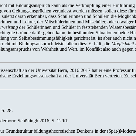
icht mit Bildungsanspruch kann als die Verknüpfung einer Hinführung
g von Geltungsansprüchen veranlasst werden müssen, sollen diese für e
t zuletzt daran erkennbar, dass Schülerinnen und Schülern die Möglichk
innen und Lehrer, der Mitschülerinnen und Mitschüler, oder etwaiger D
rweisung
der Schülerinnen und Schüler in feststehenden Wissensbestä
 nicht gute Gründe dafür geben kann, in bestimmten Situationen beide 
klung von Selbstbestimmungsfähigkeit gerichtet ist, ist aber auch nich
cht mit Bildungsanspruch leistet allein dies: Er hält „die
Möglichkeit
z
eltungsanspruchs von Wahrheit und Wert, im Konflikt also auch gegen d
ssenschaft an der Universität Bern, 2016-2017 hat er eine Professur f
che Erziehungswissenschaft an der Universität Bern vertreten. Zu se
 S. 28.
aderborn: Schöningh 2016, S. 129ff.
 Grundstruktur bildungstheoretischen Denkens in der (Spät-)Moderne. 