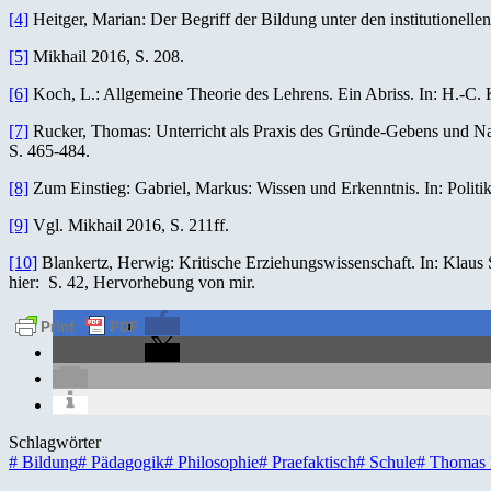
[4]
Heitger, Marian: Der Begriff der Bildung unter den institutionell
[5]
Mikhail 2016, S. 208.
[6]
Koch, L.: Allgemeine Theorie des Lehrens. Ein Abriss. In: H.-C. 
[7]
Rucker, Thomas: Unterricht als Praxis des Gründe-Gebens und Na
S. 465-484.
[8]
Zum Einstieg: Gabriel, Markus: Wissen und Erkenntnis. In: Politik
[9]
Vgl. Mikhail 2016, S. 211ff.
[10]
Blankertz, Herwig: Kritische Erziehungswissenschaft. In: Klaus
hier: S. 42, Hervorhebung von mir.
Schlagwörter
#
Bildung
#
Pädagogik
#
Philosophie
#
Praefaktisch
#
Schule
#
Thomas 