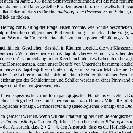
t auch im Jahre 2018 keine Selbstverständlichkeit, auf die man rekurri
on, d.h. eine auf Dauer gestellte Problemlöseinstanz der Gesellschaft b
llauff darauf, dass es für eine
pädagogische Perspektive
auf Schule, di
Blick zu rücken.
eitrag zur Klärung der Frage leisten möchte, wie Schule beschrieben w
lproblem dieser allgemeinen Problemstellung, nämlich auf die Frage, w
gt: Was macht Unterricht eigentlich zu einem potentiell bildungsstifte
einhin ein Geschehen, das sich in Räumen abspielt, die wir Klassenzi
nterricht
. Wir unterscheiden im Alltag üblicherweise nicht zwischen der 
n diesem Zusammenhang in der Regel auch nicht zwischen dem besagte
hne Konsequenzen, denn unser Begriff von Unterricht bestimmt letztli
 naiven Alltagsbegriff von Unterricht, so müssten wir letztlich eine 
de: Eine Lehrerin unterhält sich mit einem Schüler über dessen Wochen
e Zeichnungen der Schülerinnen und Schüler werden an einer Pinnwand a
ungen und Kuchen gegessen, etc.
icht eine spezifische Grundform pädagogischen Handelns verstehen. Die
ichnet. Ich greife hierzu auf Überlegungen von Thomas Mikhail zurück
ologisches Prinzip),
Selbstbestimmung
(teleologisches Prinzip) und
Dial
ch gemacht werden, wenn wir die Erläuterung bei dem ‚teleologischen
tbestimmungsfähigkeit
zu ermöglichen. Darin besteht der
Bildungsansp
den Anspruch, dass 2 + 2 = 4, den Anspruch, dass es die Höflichkeit 
llen, etc. – durchzusetzen, sondern dem Einzelnen die Möglichkeit zu