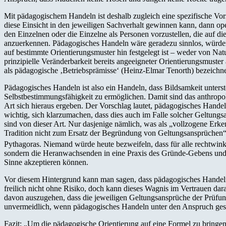
Mit pädagogischem Handeln ist deshalb zugleich eine spezifische Vo
diese Einsicht in den jeweiligen Sachverhalt gewinnen kann, dann op
den Einzelnen oder die Einzelne als Personen vorzustellen, die auf
anzuerkennen. Pädagogisches Handeln wäre geradezu sinnlos, würden
auf bestimmte Orientierungsmuster hin festgelegt ist – weder von N
prinzipielle Veränderbarkeit bereits angeeigneter Orientierungsmust
als pädagogische ‚Betriebsprämisse‘ (Heinz-Elmar Tenorth) bezeichne
Pädagogisches Handeln ist also ein Handeln, dass Bildsamkeit unterste
Selbstbestimmungsfähigkeit zu ermöglichen. Damit sind das anthropo
Art sich hieraus ergeben. Der Vorschlag lautet, pädagogisches Handel
wichtig, sich klarzumachen, dass dies auch im Falle solcher Geltungsa
sind von dieser Art. Nur dasjenige nämlich, was als „vollzogene Erke
Tradition nicht zum Ersatz der Begründung von Geltungsansprüchen“ a
Pythagoras. Niemand würde heute bezweifeln, dass für alle rechtwinkl
sondern die Heranwachsenden in eine Praxis des Gründe-Gebens und N
Sinne akzeptieren können.
Vor diesem Hintergrund kann man sagen, dass pädagogisches Handeln 
freilich nicht ohne Risiko, doch kann dieses Wagnis im Vertrauen da
davon auszugehen, dass die jeweiligen Geltungsansprüche der Prüfun
unvermeidlich, wenn pädagogisches Handeln unter den Anspruch gest
Fazit: „Um die pädagogische Orientierung auf eine Formel zu bringe