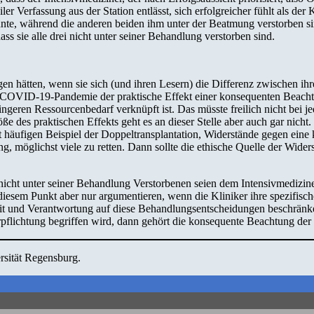
Verfassung aus der Station entlässt, sich erfolgreicher fühlt als der 
nnte, während die anderen beiden ihm unter der Beatmung verstorben sin
dass sie alle drei nicht unter seiner Behandlung verstorben sind.
gen hätten, wenn sie sich (und ihren Lesern) die Differenz zwischen i
er COVID-19-Pandemie der praktische Effekt einer konsequenten Beach
eren Ressourcenbedarf verknüpft ist. Das müsste freilich nicht bei jed
e des praktischen Effekts geht es an dieser Stelle aber auch gar nicht
cht häufigen Beispiel der Doppeltransplantation, Widerstände gegen e
g, möglichst viele zu retten. Dann sollte die ethische Quelle der Wide
er nicht unter seiner Behandlung Verstorbenen seien dem Intensivmedizi
 diesem Punkt aber nur argumentieren, wenn die Kliniker ihre spezifi
eit und Verantwortung auf diese Behandlungsentscheidungen beschränk
Verpflichtung begriffen wird, dann gehört die konsequente Beachtung de
ersität Regensburg.