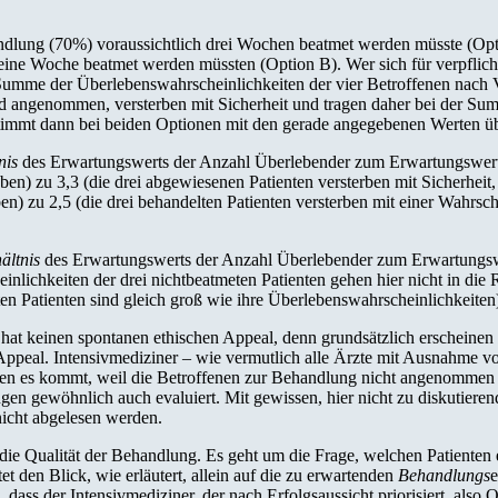
andlung (70%) voraussichtlich drei Wochen beatmet werden müsste (Optio
ls eine Woche beatmet werden müssten (Option B). Wer sich für verpfli
 Summe der Überlebenswahrscheinlichkeiten der vier Betroffenen nach
end angenommen, versterben mit Sicherheit und tragen daher bei der Su
immt dann bei beiden Optionen mit den gerade angegebenen Werten übe
nis
des Erwartungswerts der Anzahl Überlebender zum Erwartungswert
ben) zu 3,3 (die drei abgewiesenen Patienten versterben mit Sicherheit
en) zu 2,5 (die drei behandelten Patienten versterben mit einer Wahrsch
ältnis
des Erwartungswerts der Anzahl Überlebender zum Erwartungsw
einlichkeiten der drei nichtbeatmeten Patienten gehen hier nicht in die
ten Patienten sind gleich groß wie ihre Überlebenswahrscheinlichkeiten)
hat keinen spontanen ethischen Appeal, denn grundsätzlich erscheinen d
Appeal. Intensivmediziner – wie vermutlich alle Ärzte mit Ausnahme vo
enen es kommt, weil die Betroffenen zur Behandlung nicht angenommen wu
gen gewöhnlich auch evaluiert. Mit gewissen, hier nicht zu diskutiere
nicht abgelesen werden.
die Qualität der Behandlung. Es geht um die Frage, welchen Patienten 
tet den Blick, wie erläutert, allein auf die zu erwartenden
Behandlungs
e
dass der Intensivmediziner, der nach Erfolgsaussicht priorisiert, also 