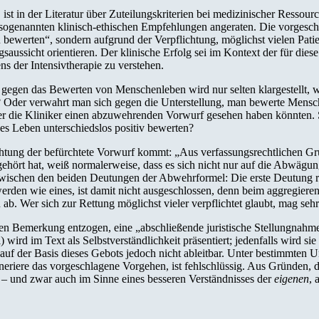
ist in der Literatur über Zuteilungskriterien bei medizinischer Ressou
ogenannten klinisch-ethischen Empfehlungen angeraten. Die vorgeschla
bewerten“, sondern aufgrund der Verpflichtung, möglichst vielen Pati
lgsaussicht orientieren. Der klinische Erfolg sei im Kontext der für di
s der Intensivtherapie zu verstehen.
egen das Bewerten von Menschenleben wird nur selten klargestellt, w
e? Oder verwahrt man sich gegen die Unterstellung, man bewerte Mensch
hier die Kliniker einen abzuwehrenden Vorwurf gesehen haben könnten. 
es Leben unterschiedslos positiv bewerten?
Richtung der befürchtete Vorwurf kommt: „Aus verfassungsrechtlichen
hört hat, weiß normalerweise, dass es sich nicht nur auf die Abwägu
 zwischen den beiden Deutungen der Abwehrformel: Die erste Deutung r
werden wie eines, ist damit nicht ausgeschlossen, denn beim aggregier
 Wer sich zur Rettung möglichst vieler verpflichtet glaubt, mag sehr 
pen Bemerkung entzogen, eine „abschließende juristische Stellungnahm
 wird im Text als Selbstverständlichkeit präsentiert; jedenfalls wird si
 auf der Basis dieses Gebots jedoch nicht ableitbar. Unter bestimmten
neriere das vorgeschlagene Vorgehen, ist fehlschlüssig. Aus Gründen, 
nt – und zwar auch im Sinne eines besseren Verständnisses der
eigenen
, 