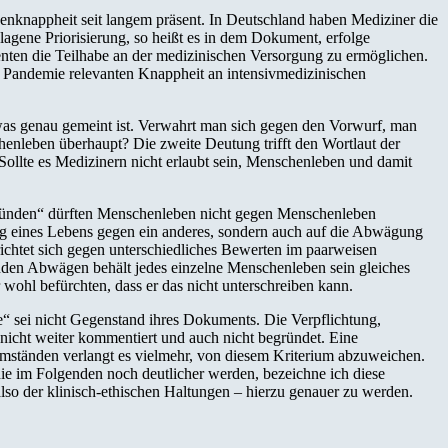
rcenknappheit seit langem präsent. In Deutschland haben Mediziner die
gene Priorisierung, so heißt es in dem Dokument, erfolge
enten die Teilhabe an der medizinischen Versorgung zu ermöglichen.
ese Pandemie relevanten Knappheit an intensivmedizinischen
as genau gemeint ist. Verwahrt man sich gegen den Vorwurf, man
enleben überhaupt? Die zweite Deutung trifft den Wortlaut der
Sollte es Medizinern nicht erlaubt sein, Menschenleben und damit
 Gründen“ dürften Menschenleben nicht gegen Menschenleben
ng eines Lebens gegen ein anderes, sondern auch auf die Abwägung
ichtet sich gegen unterschiedliches Bewerten im paarweisen
enden Abwägen behält jedes einzelne Menschenleben sein gleiches
wohl befürchten, dass er das nicht unterschreiben kann.
e“ sei nicht Gegenstand ihres Dokuments. Die Verpflichtung,
e nicht weiter kommentiert und auch nicht begründet. Eine
 Umständen verlangt es vielmehr, von diesem Kriterium abzuweichen.
die im Folgenden noch deutlicher werden, bezeichne ich diese
also der klinisch-ethischen Haltungen – hierzu genauer zu werden.