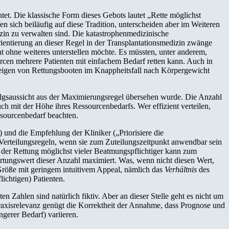
et. Die klassische Form dieses Gebots lautet „Rette möglichst
en sich beiläufig auf diese Tradition, unterscheiden aber im Weiteren
izin zu verwalten sind. Die katastrophenmedizinische
ientierung an dieser Regel in der Transplantationsmedizin zwänge
ht ohne weiteres unterstellen möchte. Es müssten, unter anderem,
rcen mehrere Patienten mit einfachem Bedarf retten kann. Auch in
steigen von Rettungsbooten im Knappheitsfall nach Körpergewicht
folgsaussicht aus der Maximierungsregel übersehen wurde. Die Anzahl
ch mit der Höhe ihres Ressourcenbedarfs. Wer effizient verteilen,
ssourcenbedarf beachten.
“) und die Empfehlung der Kliniker („Priorisiere die
te Verteilungsregeln, wenn sie zum Zuteilungszeitpunkt anwendbar sein
 der Rettung möglichst vieler Beatmungspflichtiger kann zum
tungswert dieser Anzahl maximiert. Was, wenn nicht diesen Wert,
 Größe mit geringem intuitivem Appeal, nämlich das
Verhältnis
des
lichtigen) Patienten.
 Zahlen sind natürlich fiktiv. Aber an dieser Stelle geht es nicht um
Praxisrelevanz genügt die Korrektheit der Annahme, dass Prognose und
ngerer Bedarf) variieren.