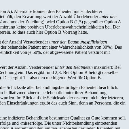
n A). Alternativ können drei Patienten mit schlechterer
chtet hält, den Erwartungswert der Anzahl Überlebender
unter den
 Vornahme der Zuteilung), wird Option B (1,5) gegenüber Option A
mmierung keine positiven Überlebenswahrscheinlichkeiten bei. Der
rein, so dass auch hier Option B Vorrang hätte.
 der Anzahl Versterbender
unter den Beatmungspflichtigen
, der behandelte Patient mit einer Wahrscheinlichkeit von 30%). Das
einlichkeit von je 50%, der abgewiesene Patient verstirbt mit
ert der Anzahl Versterbender
unter den
Beatmeten
maximiert: Bei
 Rechnung ein. Das ergibt rund 2,3. Bei Option B beträgt dasselbe
. Das ergibt 1 – also den niedrigeren Wert für Option B.
ie Schicksale aller behandlungsbedürftigen Patienten beachtlich.
n Palliativmedizinern – erleben die unter ihrer Behandlung
rden. Im Blick auf die Schicksale der ersteren, nicht der letzteren,
nden Einschränkungen ergibt das auch Sinn, denn an Personen, die ein
eine indizierte Behandlung bestimmter Qualität zu Gute kommen soll.
rfolge und -misserfolge. Die unter Nichtbehandlung eintretenden
Option A ergreift und den jungen, ansonsten gesunden Patienten mit