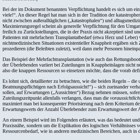
Bei der im Dokument benannten Verpflichtung handelt es sich um ein 
viele!“. An dieser Regel hat man sich in der Tradition der katastroph
nicht zwischen außeralltäglichen („katastrophalen“) und alltagsmediz
Maximierungsregel scheint als generelle Verpflichtung für den Umga
freilich zu Zurückstellungen, die in der Praxis nicht akzeptiert sin
Patienten mit mehrfachem Transplantatbedarf (etwa Herz und Leber) 
nichtmedizinischen Situationen existentieller Knappheit ergäben si
prozedieren (die Beleibten zuletzt), weil dann mehr Personen hineinp
Das Beispiel der Mehrfachtransplantation (wie auch das Rettungsboot
der Überlebenden variiert bei Zuteilungen in Knappheitslagen nicht n
also die knappen Ressourcen so einsetzen möchte, dass die vorab def
Es lohnt sich, detaillierter zu betrachten, wie die beiden Regeln – die
Beatmungspflichtigen nach Erfolgsaussicht!“) – sich zueinander verhal
sollen, auf Erwartungen („Aussichten“) Bezug nehmen müssen, sofern 
Zuteilungszeitpunkt allenfalls verlangen, dass man die
voraussichtlich
maximiert man bei konsequenter Priorisierung nach dem Kriterium der
Erwartungswerts der Anzahl Überlebender zum Erwartungswert der A
An einem Beispiel wird im Folgenden erläutert, was das bedeutet und 
Praxisnähe, sondern um die Explikation des logischen Verhältnisses 
Ressourcenbedarf, wie in anderen medizinischen Bereichen, auch in der