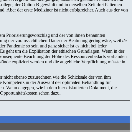
Kollege, der Option B gewählt und in derselben Zeit drei Patienten
d. Aber der erste Mediziner ist nicht erfolgreicher. Auch aus der von
hrem Priorisierungsvorschlag und der von ihnen benannten
tung der voraussichtlichen Dauer der Beatmung gering wäre, weil
de
er Pandemie so sein und ganz sicher ist es nicht bei jeder
. Es geht um die Explikation der ethischen Grundlagen. Wenn in der
ine konsequente Beachtung der Höhe des Ressourcenbedarfs vorhanden
rstände expliziert werden und die angebliche Verpflichtung müsste in
ner nicht ebenso zuzurechnen wie die Schicksale der von ihm
sche Kompetenz in der Auswahl der optimalen Behandlung für
en. Wenn dagegen, wie in dem hier diskutierten Dokument, die
r Opportunitätskosten schon dazu.