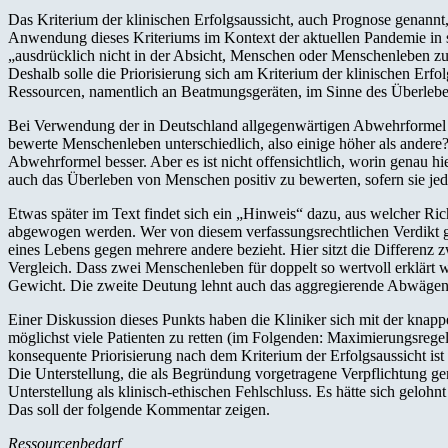
Das Kriterium der klinischen Erfolgsaussicht, auch Prognose genannt, 
Anwendung dieses Kriteriums im Kontext der aktuellen Pandemie in s
„ausdrücklich nicht in der Absicht, Menschen oder Menschenleben zu 
Deshalb solle die Priorisierung sich am Kriterium der klinischen Erfo
Ressourcen, namentlich an Beatmungsgeräten, im Sinne des Überleben
Bei Verwendung der in Deutschland allgegenwärtigen Abwehrformel g
bewerte Menschenleben unterschiedlich, also einige höher als ander
Abwehrformel besser. Aber es ist nicht offensichtlich, worin genau 
auch das Überleben von Menschen positiv zu bewerten, sofern sie jed
Etwas später im Text findet sich ein „Hinweis“ dazu, aus welcher 
abgewogen werden. Wer von diesem verfassungsrechtlichen Verdikt ge
eines Lebens gegen mehrere andere bezieht. Hier sitzt die Differenz
Vergleich. Dass zwei Menschenleben für doppelt so wertvoll erklärt 
Gewicht. Die zweite Deutung lehnt auch das aggregierende Abwägen ab.
Einer Diskussion dieses Punkts haben die Kliniker sich mit der knap
möglichst viele Patienten zu retten (im Folgenden: Maximierungsregel)
konsequente Priorisierung nach dem Kriterium der Erfolgsaussicht ist
Die Unterstellung, die als Begründung vorgetragene Verpflichtung ge
Unterstellung als klinisch-ethischen Fehlschluss. Es hätte sich geloh
Das soll der folgende Kommentar zeigen.
Ressourcenbedarf