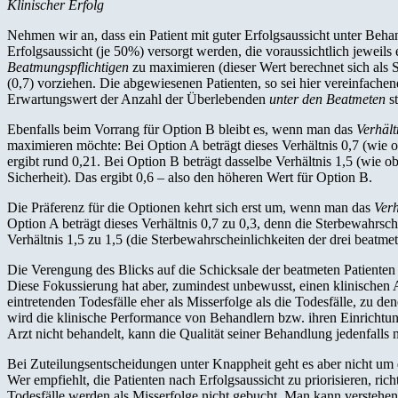
Klinischer Erfolg
Nehmen wir an, dass ein Patient mit guter Erfolgsaussicht unter Beh
Erfolgsaussicht (je 50%) versorgt werden, die voraussichtlich jewei
Beatmungspflichtigen
zu maximieren (dieser Wert berechnet sich als
(0,7) vorziehen. Die abgewiesenen Patienten, so sei hier vereinfach
Erwartungswert der Anzahl der Überlebenden
unter den Beatmeten
st
Ebenfalls beim Vorrang für Option B bleibt es, wenn man das
Verhält
maximieren möchte: Bei Option A beträgt dieses Verhältnis 0,7 (wie o
ergibt rund 0,21. Bei Option B beträgt dasselbe Verhältnis 1,5 (wie ob
Sicherheit). Das ergibt 0,6 – also den höheren Wert für Option B.
Die Präferenz für die Optionen kehrt sich erst um, wenn man das
Verh
Option A beträgt dieses Verhältnis 0,7 zu 0,3, denn die Sterbewahrsch
Verhältnis 1,5 zu 1,5 (die Sterbewahrscheinlichkeiten der drei beatme
Die Verengung des Blicks auf die Schicksale der beatmeten Patienten 
Diese Fokussierung hat aber, zumindest unbewusst, einen klinischen 
eintretenden Todesfälle eher als Misserfolge als die Todesfälle, zu d
wird die klinische Performance von Behandlern bzw. ihren Einrichtun
Arzt nicht behandelt, kann die Qualität seiner Behandlung jedenfalls 
Bei Zuteilungsentscheidungen unter Knappheit geht es aber nicht um 
Wer empfiehlt, die Patienten nach Erfolgsaussicht zu priorisieren, rich
Todesfälle werden als Misserfolge nicht gebucht. Man kann verstehen, 