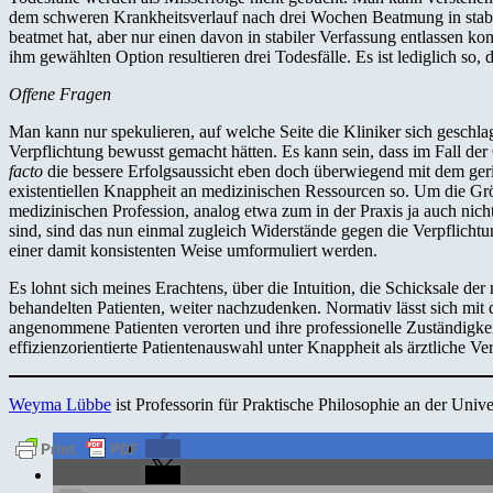
dem schweren Krankheitsverlauf nach drei Wochen Beatmung in stabiler 
beatmet hat, aber nur einen davon in stabiler Verfassung entlassen ko
ihm gewählten Option resultieren drei Todesfälle. Es ist lediglich so, 
Offene Fragen
Man kann nur spekulieren, auf welche Seite die Kliniker sich geschla
Verpflichtung bewusst gemacht hätten. Es kann sein, dass im Fall d
facto
die bessere Erfolgsaussicht eben doch überwiegend mit dem gering
existentiellen Knappheit an medizinischen Ressourcen so. Um die Größ
medizinischen Profession, analog etwa zum in der Praxis ja auch ni
sind, sind das nun einmal zugleich Widerstände gegen die Verpflichtun
einer damit konsistenten Weise umformuliert werden.
Es lohnt sich meines Erachtens, über die Intuition, die Schicksale d
behandelten Patienten, weiter nachzudenken. Normativ lässt sich mit
angenommene Patienten verorten und ihre professionelle Zuständigk
effizienzorientierte Patientenauswahl unter Knappheit als ärztliche 
Weyma Lübbe
ist Professorin für Praktische Philosophie an der Univ