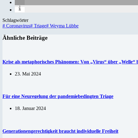
Schlagwörter
#
Coronavirus
#
Triage
#
Weyma Lübbe
Ähnliche Beiträge
Krise als metaphorisches Phänomen: Von „Virus“ über „Welle“
23. Mai 2024
Für eine Neuregelung der pandemiebedingten Triage
18. Januar 2024
Generationengerechtigkeit braucht individuelle Freiheit