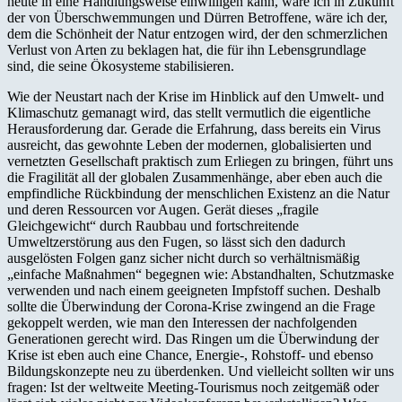
heute in eine Handlungsweise einwilligen kann, wäre ich in Zukunft
der von Überschwemmungen und Dürren Betroffene, wäre ich der,
dem die Schönheit der Natur entzogen wird, der den schmerzlichen
Verlust von Arten zu beklagen hat, die für ihn Lebensgrundlage
sind, die seine Ökosysteme stabilisieren.
Wie der Neustart nach der Krise im Hinblick auf den Umwelt- und
Klimaschutz gemanagt wird, das stellt vermutlich die eigentliche
Herausforderung dar. Gerade die Erfahrung, dass bereits ein Virus
ausreicht, das gewohnte Leben der modernen, globalisierten und
vernetzten Gesellschaft praktisch zum Erliegen zu bringen, führt uns
die Fragilität all der globalen Zusammenhänge, aber eben auch die
empfindliche Rückbindung der menschlichen Existenz an die Natur
und deren Ressourcen vor Augen. Gerät dieses „fragile
Gleichgewicht“ durch Raubbau und fortschreitende
Umweltzerstörung aus den Fugen, so lässt sich den dadurch
ausgelösten Folgen ganz sicher nicht durch so verhältnismäßig
„einfache Maßnahmen“ begegnen wie: Abstandhalten, Schutzmaske
verwenden und nach einem geeigneten Impfstoff suchen. Deshalb
sollte die Überwindung der Corona-Krise zwingend an die Frage
gekoppelt werden, wie man den Interessen der nachfolgenden
Generationen gerecht wird. Das Ringen um die Überwindung der
Krise ist eben auch eine Chance, Energie-, Rohstoff- und ebenso
Bildungskonzepte neu zu überdenken. Und vielleicht sollten wir uns
fragen: Ist der weltweite Meeting-Tourismus noch zeitgemäß oder