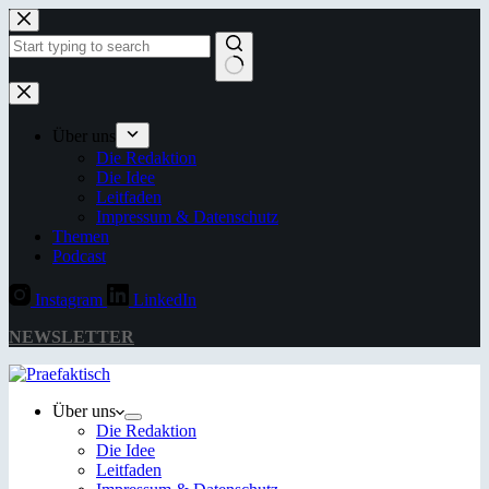
Zum
Inhalt
springen
Keine
Ergebnisse
Über uns
Die Redaktion
Die Idee
Leitfaden
Impressum & Datenschutz
Themen
Podcast
Instagram
LinkedIn
NEWSLETTER
Über uns
Die Redaktion
Die Idee
Leitfaden