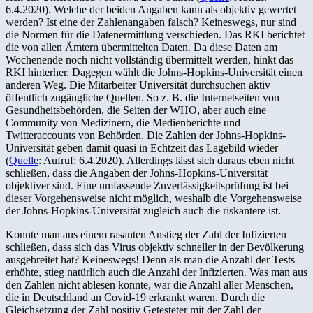
6.4.2020). Welche der beiden Angaben kann als objektiv gewertet
werden? Ist eine der Zahlenangaben falsch? Keineswegs, nur sind
die Normen für die Datenermittlung verschieden. Das RKI berichtet
die von allen Ämtern übermittelten Daten. Da diese Daten am
Wochenende noch nicht vollständig übermittelt werden, hinkt das
RKI hinterher. Dagegen wählt die Johns-Hopkins-Universität einen
anderen Weg. Die Mitarbeiter Universität durchsuchen aktiv
öffentlich zugängliche Quellen. So z. B. die Internetseiten von
Gesundheitsbehörden, die Seiten der WHO, aber auch eine
Community von Medizinern, die Medienberichte und
Twitteraccounts von Behörden. Die Zahlen der Johns-Hopkins-
Universität geben damit quasi in Echtzeit das Lagebild wieder
(
Quelle
: Aufruf: 6.4.2020). Allerdings lässt sich daraus eben nicht
schließen, dass die Angaben der Johns-Hopkins-Universität
objektiver sind. Eine umfassende Zuverlässigkeitsprüfung ist bei
dieser Vorgehensweise nicht möglich, weshalb die Vorgehensweise
der Johns-Hopkins-Universität zugleich auch die riskantere ist.
Konnte man aus einem rasanten Anstieg der Zahl der Infizierten
schließen, dass sich das Virus objektiv schneller in der Bevölkerung
ausgebreitet hat? Keineswegs! Denn als man die Anzahl der Tests
erhöhte, stieg natürlich auch die Anzahl der Infizierten. Was man aus
den Zahlen nicht ablesen konnte, war die Anzahl aller Menschen,
die in Deutschland an Covid-19 erkrankt waren. Durch die
Gleichsetzung der Zahl positiv Getesteter mit der Zahl der