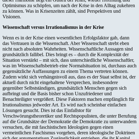
Optimismus zu schöpfen, um nach der Krise in den Alltag zukehren
zu können. Was in Krisenzeiten zählt, sind Perspektiven und
Visionen.
Wissenschaft versus Irrationalismus in der Krise
Wenn es in der Krise einen wesentlichen Erfolgsfaktor gab, dann
das Vertrauen in die Wissenschaft. Aber Wissenschaft strebt eben
nicht nach absoluten Wahrheiten. Wissenschaftliche Aussagen sind
grundsätzlich fallibel. Dies bringt es – durch die Komplexität der
Situation verstärkt – mit sich, dass unterschiedliche Wissenschaftler,
was im Wissenschaftsbetrieb eine Normalsituation ist, durchaus auch
gegensätzliche Auffassungen zu einem Thema vertreten können.
Zudem wirkt sich verhängnisvoll aus, dass es der Staat selbst ist, der
aktuell durch nicht eingehaltene Versprechen, insbesondere
gegenüber Selbstständigen, grundsätzlich Menschen gegen sich
aufbringt und die Basis bisher schon Unzufriedener und
Benachteiligter vergrößert. Diese Faktoren machen empfänglich für
Irrationalismus jedweder Art. Es wird nach scheinbar einfachen
Lösungen gesucht. Dies ist das Einfallstor für
Verschwörungstheoretiker und Rechtspopulisten, die unter Berufung
auf die Grundsätze der Demokratie die Demokratie zu unterwandern
versuchen, die mit faschistischen Ideologien gegen einen
vermeintlichen Faschismus vorgehen, deren ideologische Doktrinen
sich der argumentativen Zugänglichkeit entziehen, die ihr Kapital