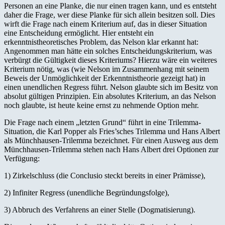
Personen an eine Planke, die nur einen tragen kann, und es entsteht
daher die Frage, wer diese Planke für sich allein besitzen soll. Dies
wirft die Frage nach einem Kriterium auf, das in dieser Situation
eine Entscheidung ermöglicht. Hier entsteht ein
erkenntnistheoretisches Problem, das Nelson klar erkannt hat:
Angenommen man hätte ein solches Entscheidungskriterium, was
verbürgt die Gültigkeit dieses Kriteriums? Hierzu wäre ein weiteres
Kriterium nötig, was (wie Nelson im Zusammenhang mit seinem
Beweis der Unmöglichkeit der Erkenntnistheorie gezeigt hat) in
einen unendlichen Regress führt. Nelson glaubte sich im Besitz von
absolut gültigen Prinzipien. Ein absolutes Kriterium, an das Nelson
noch glaubte, ist heute keine ernst zu nehmende Option mehr.
Die Frage nach einem „letzten Grund“ führt in eine Trilemma-
Situation, die Karl Popper als Fries’sches Trilemma und Hans Albert
als Münchhausen-Trilemma bezeichnet. Für einen Ausweg aus dem
Münchhausen-Trilemma stehen nach Hans Albert drei Optionen zur
Verfügung:
1) Zirkelschluss (die Conclusio steckt bereits in einer Prämisse),
2) Infiniter Regress (unendliche Begründungsfolge),
3) Abbruch des Verfahrens an einer Stelle (Dogmatisierung).