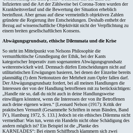
Infizierten und die Art der Zählweise bei Corona-Toten wurden der
Krankheitsverlauf und die Bewertung der Situation erheblich
beeinflusst. Aber genau auf diese vermeintlich objektiven Zahlen
gründete die Regierung ihre Entscheidungen. Deshalb enthebt der
Bezug auf wissenschaftliche Objektivität nicht der Verpflichtung zu
einem breiten gesellschaftlichen Konsens.
Abwägungsgrundsatz, ethische Dilemmata und die Krise
So steht im Mittelpunkt von Nelsons Philosophie die
vernunftkritische Grundlegung der Ethik, bei der Kants
kategorischer Imperativ zum sogenannten Abwägungsgrundsatz
weiterentwickelt wird. Demnach dürfen Entscheidungen nicht auf
utilitaristischen Erwägungen basieren, bei denen der Einzelne bereits
planmäßig (!) dem Nettonutzen der Mehrheit zum Opfer fallen darf.
Der Abwägungsgrundsatz fordert, bei all meinen Handlungen die
Interessen der von der Handlung betroffenen mit zu berücksichtigen:
„Handle nie so, daß du nicht auch in deine Handlungsweise
einwilligen könntest, wenn die Interessen der von ihr Betroffenen
auch deine eigenen wären.“ [Leonard Nelson (1917): Kritik der
praktischen Vernunft (Gesammelte Schriften in neun Bänden, Band
IV), Hamburg 1972, S. 133.] Jedoch ist ein ethisches Dilemma nicht
vermeidbar: Was tun, wenn ein Handeln nicht ohne Schädigung des
andern möglich ist? Ein Beispiel ist die „Planke des
KARNEADES“: Bei einem Schiffbruch klammern sich zwei