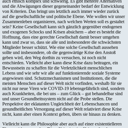
auch ethisch komplex und schwierig. Es gibt mehrere Alternativen
und die Abwägungen dieser gegeneinander bedarf der Entwicklung
von Kriterien. Das bringt uns letztlich auch immer wieder zurück
auf die gesellschaftliche und politische Ebene. Wie wollen wir unser
Zusammenleben organisieren, nach welchen Werten soll es gestaltet
sein? Keine Gesellschaft kann sich gänzlich gegenüber endogenen
und exogenen Schocks und Krisen absichern – aber es besteht die
Hoffnung, dass eine gerechte Gesellschaft damit besser umgehen
kann und zwar so, dass sie alle und insbesondere die schwächsten
Mitglieder besser schützt. Wie eine solche Gesellschaft aussehen
sollte und insbesondere, ob die gegenwärtige Krise den Anstoß
geben wird, den Weg dorthin zu versuchen, ist noch nicht
entschieden. Vielleicht aber kann diese Krise dazu beitragen, ein
Bewusstsein zu schaffen für die Verletzlichkeit menschlichen
Lebens und wie sehr wir alle auf funktionierende soziale Systeme
angewiesen sind. Schutzmechanismen und Institutionen, die die
meisten Menschen auf dieser Welt nicht vorfinden, weshalb für sie
nicht nur neue Viren wie COVID-19 lebensgefährlich sind, sondern
auch Krankheiten, die bei uns – zum Glück – gut behandelbar sind
und unser Gesundheitssystem nicht auf die Probe stellen. Die
Perspektive der eklatanten Ungleichheit der Lebenschancen und
gesundheitlichen Versorgung auf dieser Welt relativiert diese Krise
nicht, kann aber einen Kontext geben, übers sie hinaus zu denken.
Vielleicht kann die Philosophie aber auch auf einer existentielleren