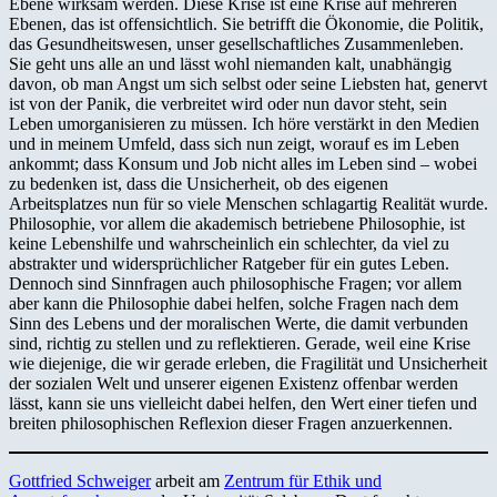
Ebene wirksam werden. Diese Krise ist eine Krise auf mehreren
Ebenen, das ist offensichtlich. Sie betrifft die Ökonomie, die Politik,
das Gesundheitswesen, unser gesellschaftliches Zusammenleben.
Sie geht uns alle an und lässt wohl niemanden kalt, unabhängig
davon, ob man Angst um sich selbst oder seine Liebsten hat, genervt
ist von der Panik, die verbreitet wird oder nun davor steht, sein
Leben umorganisieren zu müssen. Ich höre verstärkt in den Medien
und in meinem Umfeld, dass sich nun zeigt, worauf es im Leben
ankommt; dass Konsum und Job nicht alles im Leben sind – wobei
zu bedenken ist, dass die Unsicherheit, ob des eigenen
Arbeitsplatzes nun für so viele Menschen schlagartig Realität wurde.
Philosophie, vor allem die akademisch betriebene Philosophie, ist
keine Lebenshilfe und wahrscheinlich ein schlechter, da viel zu
abstrakter und widersprüchlicher Ratgeber für ein gutes Leben.
Dennoch sind Sinnfragen auch philosophische Fragen; vor allem
aber kann die Philosophie dabei helfen, solche Fragen nach dem
Sinn des Lebens und der moralischen Werte, die damit verbunden
sind, richtig zu stellen und zu reflektieren. Gerade, weil eine Krise
wie diejenige, die wir gerade erleben, die Fragilität und Unsicherheit
der sozialen Welt und unserer eigenen Existenz offenbar werden
lässt, kann sie uns vielleicht dabei helfen, den Wert einer tiefen und
breiten philosophischen Reflexion dieser Fragen anzuerkennen.
Gottfried Schweiger
arbeit am
Zentrum für Ethik und