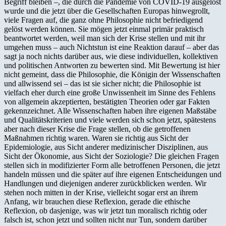
Begriff bleiben –, die durch die Pandemie von COVID-19 ausgelöst
wurde und die jetzt über die Gesellschaften Europas hinwegrollt,
viele Fragen auf, die ganz ohne Philosophie nicht befriedigend
gelöst werden können. Sie mögen jetzt einmal primär praktisch
beantwortet werden, weil man sich der Krise stellen und mit ihr
umgehen muss – auch Nichtstun ist eine Reaktion darauf – aber das
sagt ja noch nichts darüber aus, wie diese individuellen, kollektiven
und politischen Antworten zu bewerten sind. Mit Bewertung ist hier
nicht gemeint, dass die Philosophie, die Königin der Wissenschaften
und allwissend sei – das ist sie sicher nicht; die Philosophie ist
vielfach eher durch eine große Unwissenheit im Sinne des Fehlens
von allgemein akzeptierten, bestätigten Theorien oder gar Fakten
gekennzeichnet. Alle Wissenschaften haben ihre eigenen Maßstäbe
und Qualitätskriterien und viele werden sich schon jetzt, spätestens
aber nach dieser Krise die Frage stellen, ob die getroffenen
Maßnahmen richtig waren. Waren sie richtig aus Sicht der
Epidemiologie, aus Sicht anderer medizinischer Disziplinen, aus
Sicht der Ökonomie, aus Sicht der Soziologie? Die gleichen Fragen
stellen sich in modifizierter Form alle betroffenen Personen, die jetzt
handeln müssen und die später auf ihre eigenen Entscheidungen und
Handlungen und diejenigen anderer zurückblicken werden. Wir
stehen noch mitten in der Krise, vielleicht sogar erst an ihrem
Anfang, wir brauchen diese Reflexion, gerade die ethische
Reflexion, ob dasjenige, was wir jetzt tun moralisch richtig oder
falsch ist, schon jetzt und sollten nicht nur Tun, sondern darüber