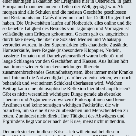
einer ständigen Eskalation der Ereignisse hier in Österreich, in ganz
Europa und manchen anderen Teilen der Welt, geprägt war. Ab
morgen sind alle Schulen und die meisten Geschäfte geschlossen
und Restaurants und Cafés dürfen nur noch bis 15.00 Uhr geöffnet
haben. Die Universitäten laufen auf Notbetrieb, alles online und die
so beliebte Tätigkeit des Besuchs von Tagungen und Vorträgen ist
vollständig zum Erliegen gekommen. Gestern gab es, angetrieben
durch fake news, die über die Sozialen Medien und Whatsapp
verbreitet wurden, in den Supermärkten teils chaotische Zustände,
Hamsterkäufe, leere Regale (insbesondere Klopapier, Nudeln,
passierte Tomaten und Damehygieneartikel waren beliebt) und
lange Schlangen vor den Geschäften und Kassen. Aus Italien hört
man immer wieder Schreckensmeldungen über ein
zusammenbrechendes Gesundheitssystem, über immer mehr Kranke
und Tote und die Notwendigkeit, darüber zu entscheiden, wer noch
behandelt und wer seinem Schicksal überlassen wird. Welchen
Beitrag kann eine philosophische Reflexion hier überhaupt leisten?
Gibt es nicht wesentlich wichtigere Dinge gerade als abstrakte
Theorien und Argumente zu wälzen? PhilosophInnen sind keine
ÄrztInnen und keine sonstigen wichtigen Fachkräfte, die wir
brauchen, um so eine Krise zu überstehen und Menschenleben zu
retten. Zumindest nicht direkt. Ihre Tätigkeit des Abwägens und
Ergründens liegt vor oder nach der Krise, meist nicht mittendrin.
Dennoch stecken in dieser Krise – ich will einmal bei diesem