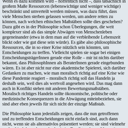
Wenn es dazu kommen wird – hoffentlich nicht –, dass tatsächlich in
großem Maße Ressourcen (lebenswichtige und weniger wichtige)
beschränkt und umverteilt werden müssen, was dazu führt, dass
viele Menschen sterben gelassen werden, um andere retten zu
können, nach welchen ethischen Maßstäben sollte dies geschehen?
Dazu gibt es in der Philosophie schon Überlegungen, die weit
komplexer sind als das simple Abwägen von Menschenleben
gegeneinander (etwa in dem man auf die verbleibende Lebenszeit
blickt oder wie gut diese sein würde). Es gäbe also philosophische
Ressourcen, die in so einer Krise nützlich sein könnten, um
Entscheidungen zu treffen. Vielleicht spielen sie sogar bei einigen
EntscheidungsträgerInnen gerade eine Rolle – mir ist nichts darüber
bekannt, dass PhilosophInnen als BeraterInnen gerade eingebunden
wären. Es ist aber nicht nur eine akademische Spielerei, sich darüber
Gedanken zu machen, wie man moralisch richtig auf eine Krise wie
diese Pandemie reagiert – moralisch richtig soll das Handeln ja
deshalb sein, weil dies als wertvoll angesehen wird. Das mag dann
auch in Konflikt stehen mit anderen Bewertungsmaßstäben.
Moralisch richtiges Handeln sollte ökonomische, politische oder
medizinische Konsequenzen in die Abwägung miteinbeziehen, sie
sind aber eben jeweils für sich nicht der einzige Maßstab.
Die Philosophie kann jedenfalls zeigen, dass die nun getroffenen
und zu treffenden Entscheidungen nicht einfach sind, auch dann
nicht, wenn sie als alternativlos präsentiert werden; sie sind vielmehr