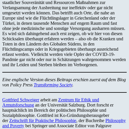
staatlicher Souveränität und Ressourcen Maßnahmen zur
Verlangsamung der Ausbreitung nur ineffektiv oder gar nicht
umgesetzt werden können. Das betrifft auch Orte, die nahe an
Europe sind wie die Flüchtlingslager in Griechenland oder der
Türkei, in denen tausende Menschen auf engem Raum und fast
ohne jede medizinische und sonstige Versorgung ausharren müssen.
Es wird sich dahingehend auch erst zeigen, ob wir hier von diesen
Schicksalen überhaupt erfahren werden – also ob die Kranken und
Toten in den Ländern des Globalen Südens, in den
Flüchtlingscamps oder in Kriegsgebieten überhaupt ausreichend
erfasst werden. Vielleicht werden viele Opfer der COVID-19-
Pandmie gar nicht oder nur in Schätzungen wahrgenommen werden
und ihr Leiden und Sterben bleiben im Verborgenen.
Eine englische Version dieses Beitrags erschien zuerst auf dem Blog
von Policy Press
Transforming Society
.
Gottfried Schweiger
arbeit am
Zentrum für Ethik und
Armutsforschung
an der Universität Salzburg. Dort forscht er
hauptsächlich im Bereich der politischen Philosophie und
Sozialphilosophie. Gottfried ist Ko-Gründungsherausgeber
der
Zeitschrift für Praktische Philosophie
, der Buchreihe
Philosophy
and Poverty
bei Springer und Associate Editor von Palgrave