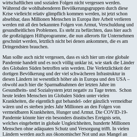
wirtschaftlichen und sozialen Folgen nicht vergessen werden.
Während die wohlhabenderen Bevölkerungsgruppen durch diese
Krise vielleicht relativ glimpflich kommen werden, ist jetzt schon
absehbar, dass Millionen Menschen in Europa ihre Arbeit verlieren
werden mit all den bekannten Folgen von Armut, Verschuldung und
gesundheitlichen Problemen. Es steht zu befürchten, dass hier auch
die großzügigen Hilfsprogramme, die nun allerorts für Unternehmen
geschnürt werden, letztlich nicht bei denen ankommen, die es am
Dringendsten brauchen.
Man sollte auch nicht vergessen, dass es sich hier um eine globale
Pandemie handelt und es noch völlig unklar ist, wie stark die Länder
des Globalen Süden betroffen sein werden. Die Verletzlichkeit der
dortigen Bevölkerung und der viel schwächeren Infrastruktur in
diesen Ländern ist wesentlich höher als in Europa und den USA –
obwohl auch hier die Sparmaßnahmen der letzten Jahre im
Gesundheits- und Sozialsystem jetzt negativ zu Tage treten. Schon
heute leiden Menschen im Globalen Süden unter vielen
Krankheiten, die eigentlich gut behandel- oder gänzlich vermeidbar
wären und es sterben jedes Jahr Millionen an den Folgen von
vermeidbaren Krankheiten, Hunger und Armut. Die COVID-19-
Pandemie könnte hier ein besonders drastisches Ereignis sein,
welches eingebettet in globale Ungleichheiten, hunderte Millionen
Menschen ohne adäquaten Schutz und Versorgung trifft. In vielen
Ländern werden auch aus ökonomischer Not und aus Mangel an