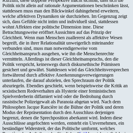
Kurzum, diese doppelte Perspektive macht sichtbar, dass sich die
Politik nicht allein auf rationale Argumentationen beschränken lässt,
stattdessen muss man den Blickwinkel dahingehend erweitern,
welche affektiven Dynamiken sie durchziehen. Im Gegenzug zeigt
sich, dass Gefühle nicht intim und individuell sind, stattdessen
wohnt Affekten eine politische Dimension inne. Diese
Betrachtungsweise eröffnet Aussichten auf das Prinzip der
Gleichheit. Wenn man Menschen zuallererst als affektive Wesen
begreift, die in ihrer Relationalität unweigerlich miteinander
verbunden sind, muss man notwendigerweise vom
Gleichheitsanspruch ausgehen, wie ihn die Menschenrechte
vermittteln. Allerdings ist dieser Gleichheitsanspruchs, den die
Politik verspricht, keineswegs durch diskursethische Prämissen
gesichert und gewährt. Stattdessen wird das Gleichheitsversprechen
fortwährend durch affektive Anerkennungsverweigerungen
unterlaufen, die darauf abzielen, den Sprechraum der Politik
abzuriegeln. Ebendies geschieht, wenn beispielsweise die Kritik an
sexistischem Redeverhalten als Hysterie einer feministischen
Spielverderberin diffamiert wird oder die Bedrohung durch
rassistische Polizeigewalt als Paranoia abgetan wird. Nach dem
Philosophen Jacque Rancière ist die Bühne der Politik und deren
Modus der Repräsentation durch den Ausschluss derjenigen
begrenzt, denen die Sprechposition aberkannt wird. Indem diese
Ausschlüsse angefochten werden, entsteht ein Unvernehmen, ein
beständiger Widerstreit, der das Politische umformt, welches