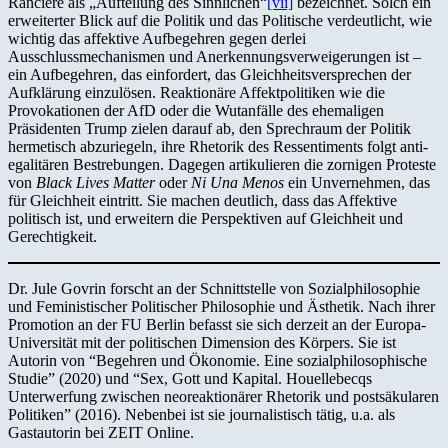
Rancière als „Aufteilung des Sinnlichen“
[vii]
bezeichnet. Solch ein
erweiterter Blick auf die Politik und das Politische verdeutlicht, wie
wichtig das affektive Aufbegehren gegen derlei
Ausschlussmechanismen und Anerkennungsverweigerungen ist –
ein Aufbegehren, das einfordert, das Gleichheitsversprechen der
Aufklärung einzulösen. Reaktionäre Affektpolitiken wie die
Provokationen der AfD oder die Wutanfälle des ehemaligen
Präsidenten Trump zielen darauf ab, den Sprechraum der Politik
hermetisch abzuriegeln, ihre Rhetorik des Ressentiments folgt anti-
egalitären Bestrebungen. Dagegen artikulieren die zornigen Proteste
von
Black Lives Matter
oder
Ni Una Menos
ein Unvernehmen, das
für Gleichheit eintritt. Sie machen deutlich, dass das Affektive
politisch ist, und erweitern die Perspektiven auf Gleichheit und
Gerechtigkeit.
Dr. Jule Govrin forscht an der Schnittstelle von Sozialphilosophie
und Feministischer Politischer Philosophie und Ästhetik. Nach ihrer
Promotion an der FU Berlin befasst sie sich derzeit an der Europa-
Universität mit der politischen Dimension des Körpers. Sie ist
Autorin von “Begehren und Ökonomie. Eine sozialphilosophische
Studie” (2020) und “Sex, Gott und Kapital. Houellebecqs
Unterwerfung zwischen neoreaktionärer Rhetorik und postsäkularen
Politiken” (2016). Nebenbei ist sie journalistisch tätig, u.a. als
Gastautorin bei ZEIT Online.