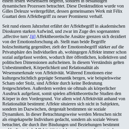
einem festen Wesenskern begreift, sondern in beständigen
dynamischen Prozessen betrachtet. Diese Denktradition wurde von
Gilles Deleuze weitergeführt, dessen gemeinsames Werk mit Félix
Guattari dem Affektbegriff zu neuer Prominenz verhalf.
Seit rund einem Jahrzehnt erfährt der Affektbegriff in akademischen
Dioskuren starken Aufwind, und zwar im Zuge des sogenannten
‚affective turn‘.
[ii]
Affekttheoretische Ansätze grenzen sich dezidiert
von der Emotionsforschung ab. Stellt man beide Begriffe
holzschnittartig gegenüber, zielt der Emotionsbegriff stärker auf die
Privatsphäre des Individuellen ab, wohingegen Affekte immer schon
sozial aufgefasst werden, wodurch ihre öffentlichen, kollektiven und
politischen Dimensionen aufscheinen. In diesem Verständnis gelten
Unbestimmtheit, Körperlichkeit und Relationalität als
Wesensmerkmale von Affektivität. Während Emotionen eine
kulturgeschichtlich geprägte Semantik bergen, wie beispielsweise
Scham oder Stolz, sind Affekte durch keine Bedeutung
festgeschrieben. Außerdem werden sie oftmals als körperlicher
Ausdruck aufgefasst, somit spielen affekttheoretische Studien den
Körper in den Vordergrund. Vor allem wird Affektivität anhand von
Relationalität bestimmt: Affekte situieren sich nicht in Subjekten,
sondern im Dazwischen, dergestalt bestimmen sie soziale
Dynamiken. In dieser Betrachtungsweise werden Menschen nicht
als eingekapselte Individuen gedacht, sondern als soziale Wesen
betrachtet, die durch ihre Bindungen und Beziehungen bestimmt