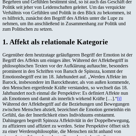
Begehren und Gefühlen bestimmt sind, so ist auch das Geschäft der
Politik seit jeher von Leidenschaften geleitet. Um das verquickte
Verhältnis von Gefühlen und Politik in den Blick zu bekommen, ist
es hilfreich, zunächst den Begriff des Affekts unter die Lupe zu
nehmen, um ihn anschließend in Zusammenhang zur Politik und
zum Politischen zu setzen.
1. Affekt als relationale Kategorie
Gegenüber dem heutzutage geläufigeren Begriff der Emotion ist der
Begriff des Affekts um einiges älter. Während der Affektbegriff in
philosophischen Texten vor der Aufklärung auftauchte, besonders
prominent in den Schriften von Baruch de Spinoza, kommt der
Emotionsbegriff erst im 18. Jahrhundert auf. „Werden Affekte im
Barock, insbesondere im Barocktheater, als von außen kommende,
den Menschen ergreifende Kräfte verstanden, so wechselt das 18.
Jahrhundert noch einmal die Perspektive: Es definiert Affekte nun
als Emotionen und damit als innerlich wirkend Kräfte […].“
[i]
Während der Affektbegriff auf die Beziehungen und Bewegungen
zwischen Menschen abzielt, bezeichnet die Emotion gemeinhin ein
Gefühl, das der Innerlichkeit eines Individuums entstammt.
Dahingegen begreift Spinoza Affektivität in der Doppelbewegung,
zu affizieren und affiziert zu werden. Seine Perspektive öffnet sich
zu einer Werdensphilosophie, die Menschen nicht anhand von