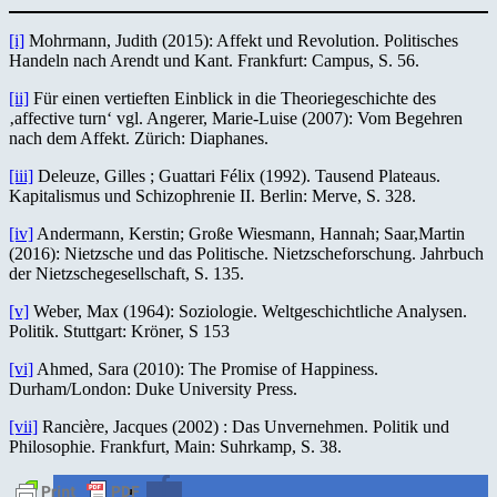
[i]
Mohrmann, Judith (2015): Affekt und Revolution. Politisches
Handeln nach Arendt und Kant. Frankfurt: Campus, S. 56.
[ii]
Für einen vertieften Einblick in die Theoriegeschichte des
‚affective turn‘ vgl. Angerer, Marie-Luise (2007): Vom Begehren
nach dem Affekt. Zürich: Diaphanes.
[iii]
Deleuze, Gilles ; Guattari Félix (1992). Tausend Plateaus.
Kapitalismus und Schizophrenie II. Berlin: Merve, S. 328.
[iv]
Andermann, Kerstin; Große Wiesmann, Hannah; Saar,Martin
(2016): Nietzsche und das Politische. Nietzscheforschung. Jahrbuch
der Nietzschegesellschaft, S. 135.
[v]
Weber, Max (1964): Soziologie. Weltgeschichtliche Analysen.
Politik. Stuttgart: Kröner, S 153
[vi]
Ahmed, Sara (2010): The Promise of Happiness.
Durham/London: Duke University Press.
[vii]
Rancière, Jacques (2002) : Das Unvernehmen. Politik und
Philosophie. Frankfurt, Main: Suhrkamp, S. 38.