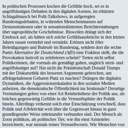
In politischen Prozessen kochen die Gefühle hoch, sei es in
angriffslustigen Debatten in den digitalen Arenen, im erhitzten
Schlagabtausch bei Polit-Talkshows, in aufgeregten
Bundestagsdebatten, in wütenden Menschenmassen auf
Demonstrationen oder in sensationslüsternen Berichterstattungen
über tagespolitische Geschehnisse. Bisweilen drängt sich der
Eindruck auf, als hätten sich solche Gefühlsausbrüche in den letzten
Jahren rasant vermehrt und verstärkt. Ertönen nicht öfter
Beleidigungen und Buhrufe im Bundestag, seitdem dort die rechte
Partei
Alternative für Deutschland (AfD)
eine Fraktion stellt, die die
Provokation lustvoll zu zelebrieren scheint? Treten nicht selbst
Politikerinnen, die vormals als gemäßigt galten, ungleich streit- und
angriffslustiger auf? Hat nicht die Präsidentschaft Donald Trumps
mit der Diskursethik des besseren Arguments gebrochen, um
affektgeladenem Gebaren Platz zu machen? Drängen die digitalen
Dynamiken, die Aggressionseskaladen in den sozialen Medien
anheizen, die demokratische Öffentlichkeit ins Irrationale? Derartige
Vermutungen gehen von einer Art Reinheitsthese der Politik aus, als
brächen gegenwärtig Gefühle in die Vernunftsphäre der Politik
hinein. Allerdings verkennt solch eine Einschätzung vorschnell, dass
Politik und Affektivität weit über die Gegenwart hinaus in ganz
grundlegender Weise miteinander verbunden sind. Der Mensch als
Zoon politikon, als politisches Tier, wie ihn einst Aristoteles
bezeichnete, war niemals reines Vernunftwesen. Wie Menschen von