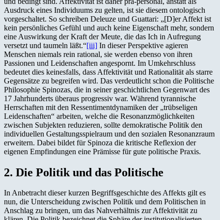
und bedingt sind. Affektivität ist daher prä-personal, anstatt als
Ausdruck eines Individuums zu gelten, ist sie diesem ontologisch
vorgeschaltet. So schreiben Deleuze und Guattari: „[D]er Affekt ist
kein persönliches Gefühl und auch keine Eigenschaft mehr, sondern
eine Auswirkung der Kraft der Meute, die das Ich in Aufregung
versetzt und taumeln läßt.“
[iii]
In dieser Perspektive agieren
Menschen niemals rein rational, sie werden ebenso von ihren
Passionen und Leidenschaften angespornt. Im Umkehrschluss
bedeutet dies keinesfalls, dass Affektivität und Rationalität als starre
Gegensätze zu begreifen wird. Das verdeutlicht schon die Politische
Philosophie Spinozas, die in seiner geschichtlichen Gegenwart des
17 Jahrhunderts überaus progressiv war. Während tyrannische
Herrschaften mit den Ressentimentdynamiken der „trübseligen
Leidenschaften“ arbeiten, welche die Resonanzmöglichkeiten
zwischen Subjekten reduzieren, sollte demokratische Politik den
individuellen Gestaltungsspielraum und den sozialen Resonanzraum
erweitern. Dabei bildet für Spinoza die kritische Reflexion der
eigenen Empfindungen eine Prämisse für gute politische Praxis.
2. Die Politik und das Politische
In Anbetracht dieser kurzen Begriffsgeschichte des Affekts gilt es
nun, die Unterscheidung zwischen Politik und dem Politischen in
Anschlag zu bringen, um das Nahverhältnis zur Affektivität zu
klären. Die Politik bezeichnet die Sphäre der institutionalisierten