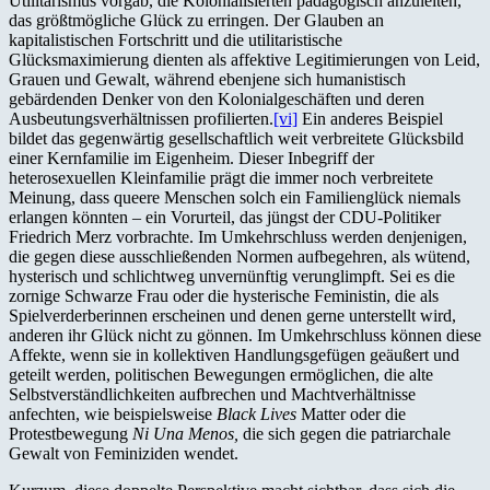
Utilitarismus vorgab, die Kolonialisierten pädagogisch anzuleiten,
das größtmögliche Glück zu erringen. Der Glauben an
kapitalistischen Fortschritt und die utilitaristische
Glücksmaximierung dienten als affektive Legitimierungen von Leid,
Grauen und Gewalt, während ebenjene sich humanistisch
gebärdenden Denker von den Kolonialgeschäften und deren
Ausbeutungsverhältnissen profilierten.
[vi]
Ein anderes Beispiel
bildet das gegenwärtig gesellschaftlich weit verbreitete Glücksbild
einer Kernfamilie im Eigenheim. Dieser Inbegriff der
heterosexuellen Kleinfamilie prägt die immer noch verbreitete
Meinung, dass queere Menschen solch ein Familienglück niemals
erlangen könnten – ein Vorurteil, das jüngst der CDU-Politiker
Friedrich Merz vorbrachte. Im Umkehrschluss werden denjenigen,
die gegen diese ausschließenden Normen aufbegehren, als wütend,
hysterisch und schlichtweg unvernünftig verunglimpft. Sei es die
zornige Schwarze Frau oder die hysterische Feministin, die als
Spielverderberinnen erscheinen und denen gerne unterstellt wird,
anderen ihr Glück nicht zu gönnen. Im Umkehrschluss können diese
Affekte, wenn sie in kollektiven Handlungsgefügen geäußert und
geteilt werden, politischen Bewegungen ermöglichen, die alte
Selbstverständlichkeiten aufbrechen und Machtverhältnisse
anfechten, wie beispielsweise
Black Lives
Matter oder die
Protestbewegung
Ni Una Menos,
die sich gegen die patriarchale
Gewalt von Feminiziden wendet.