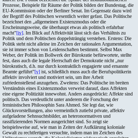
Prozesse, Beispiele für Räume der Politik bilden der Bundestag, die
EU-Kommission oder der Berliner Senat. Im Gegensatz dazu wird
der Begriff des Politischen wesentlich weiter gefast. Das Politische
bezeichnet den „allgemeinen Existenzmodus oder die
Erscheinungsweise, die überhaupt etwas als politisch erfahrbar
macht”
[iv]
. Im Blick auf Affektivität lässt sich das Verhältnis zu
Politik und dem Politischen doppelsträngig verstehen. Erstens: Die
Politik steht nicht alleine im Zeichen der rationalen Argumentation,
sie ist immer schon von Leidenschaften bestimmt. Selbst Max
Weber, der Politik im Bollwerk der Bürokratie befürwortete, stellte
fest, dass auch die legale Herrschaft der Demokratie nicht „nur
bürokratisch, d.h. nur durch kontraktlich engagierte und ernannte
Beamte geführt”
[v]
ist, schließlich muss auch die Berufspolitikerin
affektiv involviert und motiviert sein, um ihre Arbeit
zufriedenstellend anzugehen. Zweitens: Das Politische im breiten
Verständnis eines Existenzmodus verweist darauf, dass Affekten
eine eigene Politizität innewohnt. Anders ausgedrückt: Affekte sind
politisch. Das verdeutlicht unter anderem die Forschung der
feministischen Philosophin Sara Ahmed. Sie legt dar, wie
Glücksvorstellungen, also vermeintlich zutiefst private, affektiv
aufgeladene Sehnsuchtsbilder, an heteronormativen und
rassifizierenden Normen ausgerichtet sind. So zeigt sie
beispielsweise auf, wie man in Zeiten der Aufklärung koloniale
Gewalt zu rechtfertigen versuchte, indem man im Zeichen des