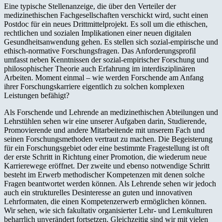
Eine typische Stellenanzeige, die über den Verteiler der
medizinethischen Fachgesellschaften verschickt wird, sucht einen
Postdoc für ein neues Drittmittelprojekt. Es soll um die ethischen,
rechtlichen und sozialen Implikationen einer neuen digitalen
Gesundheitsanwendung gehen. Es stellen sich sozial-empirische und
ethisch-normative Forschungsfragen. Das Anforderungsprofil
umfasst neben Kenntnissen der sozial-empirischer Forschung und
philosophischer Theorie auch Erfahrung im interdisziplinären
Arbeiten. Moment einmal – wie werden Forschende am Anfang
ihrer Forschungskarriere eigentlich zu solchen komplexen
Leistungen befähigt?
Als Forschende und Lehrende an medizinethischen Abteilungen und
Lehrstühlen sehen wir eine unserer Aufgaben darin, Studierende,
Promovierende und andere Mitarbeitende mit unserem Fach und
seinen Forschungsmethoden vertraut zu machen. Die Begeisterung
für ein Forschungsgebiet oder eine bestimmte Fragestellung ist oft
der erste Schritt in Richtung einer Promotion, die wiederum neue
Karrierewege eröffnet. Der zweite und ebenso notwendige Schritt
besteht im Erwerb methodischer Kompetenzen mit denen solche
Fragen beantwortet werden können. Als Lehrende sehen wir jedoch
auch ein strukturelles Desinteresse an guten und innovativen
Lehrformaten, die einen Kompetenzerwerb ermöglichen können.
Wir sehen, wie sich fakultativ organisierter Lehr- und Lernkulturen
beharrlich unverändert fortsetzen. Gleichzeitig sind wir mit vielen