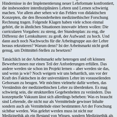
Hindernisse in der Implementierung neuer Lehrformate konfrontiert,
die insbesondere interdisziplinäres Lehren und Lernen schwierig
machen. Vor allem aber sehen wir das Fehlen von didaktischen
Konzepten, die den Besonderheiten medizinethischer Forschung
Rechnung tragen. Folgende Klagen haben viele schon einmal
gehört, die in ähnlichen Situationen innovativ lehren wollen: Die
curricularen Vorgaben: zu streng, der Stundenplan: zu eng, die
Differenz der Lernkulturen: zu groß, der Aufwand: zu hoch. Und
dann auch noch Nachwuchs für die Arbeitsgruppe aus der Lehre
heraus rekrutieren? Warum denn? Ist der Arbeitsmarkt nicht groß
genug, um Drittmittel-Stellen zu besetzen?
Tatsächlich ist der Arbeitsmarkt sehr heterogen und oft können
Bewerber:innen nur einen Teil der Anforderungen erfüllen. Das
andere werden sie schon im Projekt lernen – aber werden sie das,
und wenn ja wie? Noch weigern wir uns beharrlich, uns vor der
Kraft des Faktischen in der universitären Lehre im vorauseilenden
Gehorsam zu beugen. Wir möchten vielmehr dafür werben, das
Verständnis der medizinethischen Lehre zu überdenken. Es mag
schwierig sein, die strukturellen Gegebenheiten zu verändern. Das
konzeptuelle Vakuum lässt sich allerdings beheben: Was es braucht
sind Lehrende, die nicht nur als Vermittelnde gewisser Inhalte
sondern auch als Vermittelnde einer bestimmten Art der Forschung
sichtbar werden. Was gelehrt werden muss ist nicht nur
Medizinethik als ein Bestand von Wissen, sondern Medizinethik als