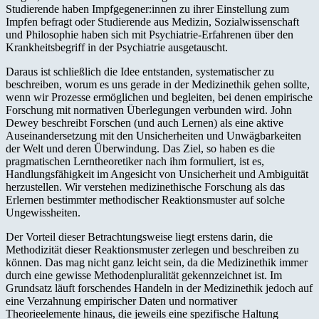
Studierende haben Impfgegener:innen zu ihrer Einstellung zum
Impfen befragt oder Studierende aus Medizin, Sozialwissenschaft
und Philosophie haben sich mit Psychiatrie-Erfahrenen über den
Krankheitsbegriff in der Psychiatrie ausgetauscht.
Daraus ist schließlich die Idee entstanden, systematischer zu
beschreiben, worum es uns gerade in der Medizinethik gehen sollte,
wenn wir Prozesse ermöglichen und begleiten, bei denen empirische
Forschung mit normativen Überlegungen verbunden wird. John
Dewey beschreibt Forschen (und auch Lernen) als eine aktive
Auseinandersetzung mit den Unsicherheiten und Unwägbarkeiten
der Welt und deren Überwindung. Das Ziel, so haben es die
pragmatischen Lerntheoretiker nach ihm formuliert, ist es,
Handlungsfähigkeit im Angesicht von Unsicherheit und Ambiguität
herzustellen. Wir verstehen medizinethische Forschung als das
Erlernen bestimmter methodischer Reaktionsmuster auf solche
Ungewissheiten.
Der Vorteil dieser Betrachtungsweise liegt erstens darin, die
Methodizität dieser Reaktionsmuster zerlegen und beschreiben zu
können. Das mag nicht ganz leicht sein, da die Medizinethik immer
durch eine gewisse Methodenpluralität gekennzeichnet ist. Im
Grundsatz läuft forschendes Handeln in der Medizinethik jedoch auf
eine Verzahnung empirischer Daten und normativer
Theorieelemente hinaus, die jeweils eine spezifische Haltung