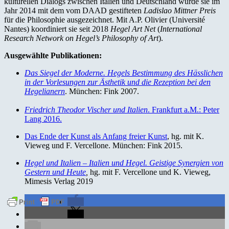
kulturellen Dialogs zwischen Italien und Deutschland wurde sie im
Jahr 2014 mit dem vom DAAD gestifteten
Ladislao Mittner Preis
für die Philosophie ausgezeichnet. Mit A.P. Olivier (Université
Nantes) koordiniert sie seit 2018
Hegel Art Net
(
International
Research Network on Hegel’s Philosophy of Art
).
Ausgewählte
Publikationen:
Das Siegel der Moderne.
Hegels Bestimmung des Hässlichen
in der Vorlesungen zur Ästhetik und die Rezeption bei den
Hegelianern
. München: Fink 2007.
Friedrich Theodor Vischer und Italien
. Frankfurt a.M.: Peter
Lang 2016.
Das Ende der Kunst als Anfang freier Kunst
, hg. mit K.
Vieweg und F. Vercellone. München: Fink 2015.
Hegel und Italien – Italien und Hegel. Geistige Synergien von
Gestern und Heute
,
hg. mit F. Vercellone und K. Vieweg,
Mimesis Verlag 2019