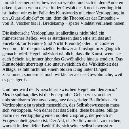
um sich seiner selbst bewusst zu werden und sich in dem Anderen
erkennt, auch wenn dieser in der Gestalt des Knechts verdinglicht
ist, haben wir es im Falle des Kunstwerks mit einer Verdopplung in
ein „Quasi-Subjekt“ zu tun, dem die Theoretiker der Empathie –
von R. Vischer bis H. Bredekamp – später Vitalität verliehen haben.
Die ästhetische Verdopplung ist allerdings nicht bloß ein
mimetischer Reflex, wie es stattdessen das Selfie ist, das auf
Facebook für Freunde (und Nicht-Freunde) oder – in coolerer
Version – für die potenziellen Follower auf Instagram zugänglich
gemacht wird. Hegel präzisiert nämlich, dass die Kunst, wenn sie
auch Schein ist, immer über das Gewöhnliche hinaus tendiert. Das
Kunstobjekt übersteigt also unausweichlich die Wirklichkeit des
Alltags, es fällt nicht mit einem bloßen Ding unter Dingen
zusammen, sondern ist noch wirklicher als das Gewöhnliche, weil
es geistiger ist.
Und hier wird der Kurzschluss zwischen Hegel und den
Social
Media
spürbar, dies ist die Feuerprobe. Gehen wir von einer
unbestreitbaren Voraussetzung aus: das geistige Bedürfnis nach
Verdopplung ist typisch menschlich, das Selbstbewusstsein muss
sich verdoppeln. Von daher hat das Selfie, diese beliebte, billige
Form der Verdopplung einen noblen Ursprung, der jedoch in
Vergessenheit geraten ist. Der Akt, ein Selfie von sich zu machen,
wurzelt in dem tiefen Bedürfnis, sich seiner selbst bewusst zu