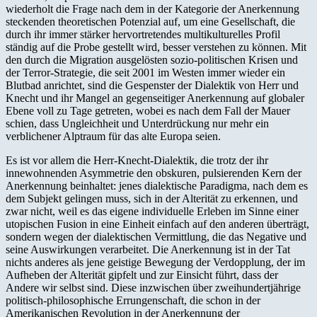
wiederholt die Frage nach dem in der Kategorie der Anerkennung
steckenden theoretischen Potenzial auf, um eine Gesellschaft, die
durch ihr immer stärker hervortretendes multikulturelles Profil
ständig auf die Probe gestellt wird, besser verstehen zu können. Mit
den durch die Migration ausgelösten sozio-politischen Krisen und
der Terror-Strategie, die seit 2001 im Westen immer wieder ein
Blutbad anrichtet, sind die Gespenster der Dialektik von Herr und
Knecht und ihr Mangel an gegenseitiger Anerkennung auf globaler
Ebene voll zu Tage getreten, wobei es nach dem Fall der Mauer
schien, dass Ungleichheit und Unterdrückung nur mehr ein
verblichener Alptraum für das alte Europa seien.
Es ist vor allem die Herr-Knecht-Dialektik, die trotz der ihr
innewohnenden Asymmetrie den obskuren, pulsierenden Kern der
Anerkennung beinhaltet: jenes dialektische Paradigma, nach dem es
dem Subjekt gelingen muss, sich in der Alterität zu erkennen, und
zwar nicht, weil es das eigene individuelle Erleben im Sinne einer
utopischen Fusion in eine Einheit einfach auf den anderen überträgt,
sondern wegen der dialektischen Vermittlung, die das Negative und
seine Auswirkungen verarbeitet. Die Anerkennung ist in der Tat
nichts anderes als jene geistige Bewegung der Verdopplung, der im
Aufheben der Alterität gipfelt und zur Einsicht führt, dass der
Andere wir selbst sind. Diese inzwischen über zweihundertjährige
politisch-philosophische Errungenschaft, die schon in der
Amerikanischen Revolution in der Anerkennung der