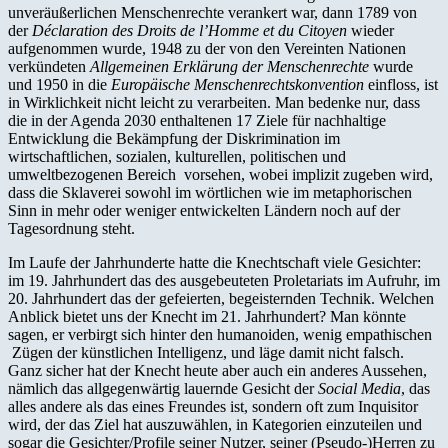
unveräußerlichen Menschenrechte verankert war, dann 1789 von
der
Déclaration des Droits de l’Homme et du Citoyen
wieder
aufgenommen wurde, 1948 zu der von den Vereinten Nationen
verkündeten
Allgemeinen Erklärung der Menschenrechte
wurde
und 1950 in die
Europäische Menschenrechtskonvention
einfloss, ist
in Wirklichkeit nicht leicht zu verarbeiten. Man bedenke nur, dass
die in der Agenda 2030 enthaltenen 17 Ziele für nachhaltige
Entwicklung die Bekämpfung der Diskrimination im
wirtschaftlichen, sozialen, kulturellen, politischen und
umweltbezogenen Bereich vorsehen, wobei implizit zugeben wird,
dass die Sklaverei sowohl im wörtlichen wie im metaphorischen
Sinn in mehr oder weniger entwickelten Ländern noch auf der
Tagesordnung steht.
Im Laufe der Jahrhunderte hatte die Knechtschaft viele Gesichter:
im 19. Jahrhundert das des ausgebeuteten Proletariats im Aufruhr, im
20. Jahrhundert das der gefeierten, begeisternden Technik. Welchen
Anblick bietet uns der Knecht im 21. Jahrhundert? Man könnte
sagen, er verbirgt sich hinter den humanoiden, wenig empathischen
Zügen der künstlichen Intelligenz, und läge damit nicht falsch.
Ganz sicher hat der Knecht heute aber auch ein anderes Aussehen,
nämlich das allgegenwärtig lauernde Gesicht der
Social Media
, das
alles andere als das eines Freundes ist, sondern oft zum Inquisitor
wird, der das Ziel hat auszuwählen, in Kategorien einzuteilen und
sogar die Gesichter/Profile seiner Nutzer, seiner (Pseudo-)Herren zu