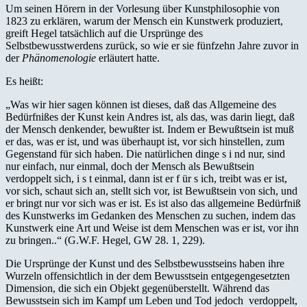
Um seinen Hörern in der Vorlesung über Kunstphilosophie von
1823 zu erklären, warum der Mensch ein Kunstwerk produziert,
greift Hegel tatsächlich auf die Ursprünge des
Selbstbewusstwerdens zurück, so wie er sie fünfzehn Jahre zuvor in
der
Phänomenologie
erläutert hatte.
Es heißt:
„Was wir hier sagen können ist dieses, daß das Allgemeine des
Bedürfnißes der Kunst kein Andres ist, als das, was darin liegt, daß
der Mensch denkender, bewußter ist. Indem er Bewußtsein ist muß
er das, was er ist, und was überhaupt ist, vor sich hinstellen, zum
Gegenstand für sich haben. Die natürlichen dinge s i nd nur, sind
nur einfach, nur einmal, doch der Mensch als Bewußtsein
verdoppelt sich, i s t einmal, dann ist er f ür s ich, treibt was er ist,
vor sich, schaut sich an, stellt sich vor, ist Bewußtsein von sich, und
er bringt nur vor sich was er ist. Es ist also das allgemeine Bedürfniß
des Kunstwerks im Gedanken des Menschen zu suchen, indem das
Kunstwerk eine Art und Weise ist dem Menschen was er ist, vor ihn
zu bringen..“ (G.W.F. Hegel, GW 28. 1, 229).
Die Ursprünge der Kunst und des Selbstbewusstseins haben ihre
Wurzeln offensichtlich in der dem Bewusstsein entgegengesetzten
Dimension, die sich ein Objekt gegenüberstellt. Während das
Bewusstsein sich im Kampf um Leben und Tod jedoch verdoppelt,