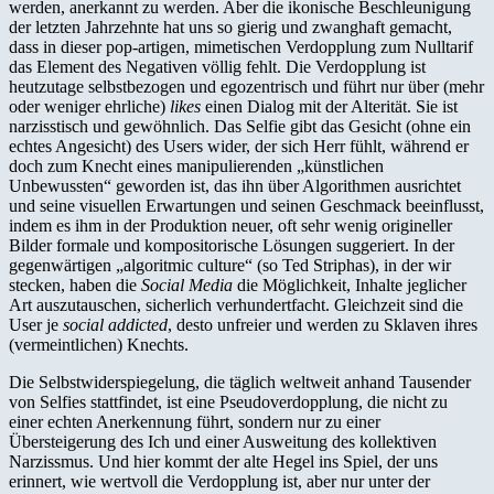
werden, anerkannt zu werden. Aber die ikonische Beschleunigung
der letzten Jahrzehnte hat uns so gierig und zwanghaft gemacht,
dass in dieser pop-artigen, mimetischen Verdopplung zum Nulltarif
das Element des Negativen völlig fehlt. Die Verdopplung ist
heutzutage selbstbezogen und egozentrisch und führt nur über (mehr
oder weniger ehrliche)
likes
einen Dialog mit der Alterität. Sie ist
narzisstisch und gewöhnlich. Das Selfie gibt das Gesicht (ohne ein
echtes Angesicht) des Users wider, der sich Herr fühlt, während er
doch zum Knecht eines manipulierenden „künstlichen
Unbewussten“ geworden ist, das ihn über Algorithmen ausrichtet
und seine visuellen Erwartungen und seinen Geschmack beeinflusst,
indem es ihm in der Produktion neuer, oft sehr wenig origineller
Bilder formale und kompositorische Lösungen suggeriert. In der
gegenwärtigen „algoritmic culture“ (so Ted Striphas), in der wir
stecken, haben die
Social Media
die Möglichkeit, Inhalte jeglicher
Art auszutauschen, sicherlich verhundertfacht. Gleichzeit sind die
User je
social addicted
, desto unfreier und werden zu Sklaven ihres
(vermeintlichen) Knechts.
Die Selbstwiderspiegelung, die täglich weltweit anhand Tausender
von Selfies stattfindet, ist eine Pseudoverdopplung, die nicht zu
einer echten Anerkennung führt, sondern nur zu einer
Übersteigerung des Ich und einer Ausweitung des kollektiven
Narzissmus. Und hier kommt der alte Hegel ins Spiel, der uns
erinnert, wie wertvoll die Verdopplung ist, aber nur unter der