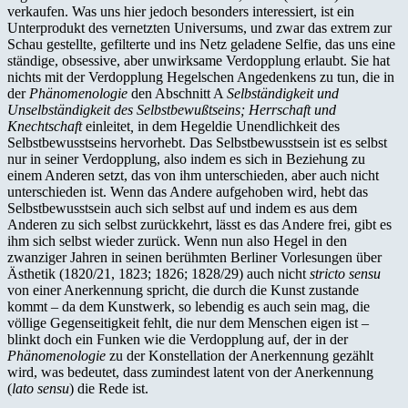
verkaufen. Was uns hier jedoch besonders interessiert, ist ein
Unterprodukt des vernetzten Universums, und zwar das extrem zur
Schau gestellte, gefilterte und ins Netz geladene Selfie, das uns eine
ständige, obsessive, aber unwirksame Verdopplung erlaubt. Sie hat
nichts mit der Verdopplung Hegelschen Angedenkens zu tun, die in
der
Phänomenologie
den Abschnitt A
Selbständigkeit und
Unselbständigkeit des Selbstbewußtseins; Herrschaft und
Knechtschaft
einleitet
,
in dem Hegeldie Unendlichkeit des
Selbstbewusstseins hervorhebt. Das Selbstbewusstsein ist es selbst
nur in seiner Verdopplung, also indem es sich in Beziehung zu
einem Anderen setzt, das von ihm unterschieden, aber auch nicht
unterschieden ist. Wenn das Andere aufgehoben wird, hebt das
Selbstbewusstsein auch sich selbst auf und indem es aus dem
Anderen zu sich selbst zurückkehrt, lässt es das Andere frei, gibt es
ihm sich selbst wieder zurück. Wenn nun also Hegel in den
zwanziger Jahren in seinen berühmten Berliner Vorlesungen über
Ästhetik (1820/21, 1823; 1826; 1828/29) auch nicht
stricto sensu
von einer Anerkennung spricht, die durch die Kunst zustande
kommt – da dem Kunstwerk, so lebendig es auch sein mag, die
völlige Gegenseitigkeit fehlt, die nur dem Menschen eigen ist –
blinkt doch ein Funken wie die Verdopplung auf, der in der
Phänomenologie
zu der Konstellation der Anerkennung gezählt
wird, was bedeutet, dass zumindest latent von der Anerkennung
(
lato sensu
) die Rede ist.