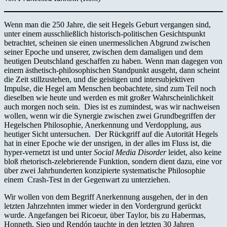
Wenn man die 250 Jahre, die seit Hegels Geburt vergangen sind,
unter einem ausschließlich historisch-politischen Gesichtspunkt
betrachtet, scheinen sie einen unermesslichen Abgrund zwischen
seiner Epoche und unserer, zwischen dem damaligen und dem
heutigen Deutschland geschaffen zu haben. Wenn man dagegen von
einem ästhetisch-philosophischen Standpunkt ausgeht, dann scheint
die Zeit stillzustehen, und die geistigen und intersubjektiven
Impulse, die Hegel am Menschen beobachtete, sind zum Teil noch
dieselben wie heute und werden es mit großer Wahrscheinlichkeit
auch morgen noch sein. Dies ist es zumindest, was wir nachweisen
wollen, wenn wir die Synergie zwischen zwei Grundbegriffen der
Hegelschen Philosophie, Anerkennung und Verdopplung, aus
heutiger Sicht untersuchen. Der Rückgriff auf die Autorität Hegels
hat in einer Epoche wie der unsrigen, in der alles im Fluss ist, die
hyper-vernetzt ist und unter
Social Media Disorder
leidet, also keine
bloß rhetorisch-zelebrierende Funktion, sondern dient dazu, eine vor
über zwei Jahrhunderten konzipierte systematische Philosophie
einem Crash-Test in der Gegenwart zu unterziehen.
Wir wollen von dem Begriff Anerkennung ausgehen, der in den
letzten Jahrzehnten immer wieder in den Vordergrund gerückt
wurde. Angefangen bei Ricoeur, über Taylor, bis zu Habermas,
Honneth, Siep und Rendón tauchte in den letzten 30 Jahren