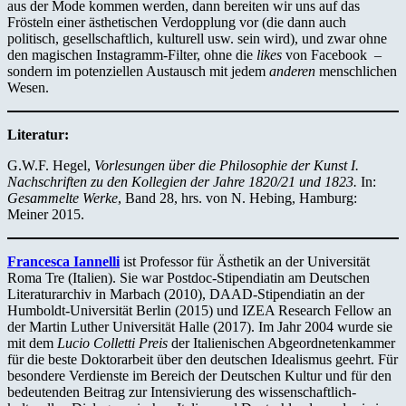
aus der Mode kommen werden, dann bereiten wir uns auf das
Frösteln einer ästhetischen Verdopplung vor (die dann auch
politisch, gesellschaftlich, kulturell usw. sein wird), und zwar ohne
den magischen Instagramm-Filter, ohne die
likes
von Facebook –
sondern im potenziellen Austausch mit jedem
anderen
menschlichen
Wesen.
Literatur:
G.W.F. Hegel,
Vorlesungen über die Philosophie der Kunst I.
Nachschriften zu den Kollegien der Jahre 1820/21 und 1823.
In:
Gesammelte Werke
, Band 28, hrs. von N. Hebing, Hamburg:
Meiner 2015.
Francesca Iannelli
ist Professor für Ästhetik an der Universität
Roma Tre (Italien). Sie war Postdoc-Stipendiatin am Deutschen
Literaturarchiv in Marbach (2010), DAAD-Stipendiatin an der
Humboldt-Universität Berlin (2015) und IZEA Research Fellow an
der Martin Luther Universität Halle (2017). Im Jahr 2004 wurde sie
mit dem
Lucio Colletti
Preis
der Italienischen Abgeordnetenkammer
für die beste Doktorarbeit über den deutschen Idealismus geehrt. Für
besondere Verdienste im Bereich der Deutschen Kultur und für den
bedeutenden Beitrag zur Intensivierung des wissenschaftlich-