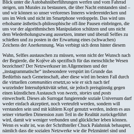
Blick unter die Autobahnüberführungen werfen und vom Fahrrad
steigen, um Murales zu bestaunen, die über Nacht entstanden sind –
und wir können so unser verlorenes Inneres wiederentdecken und
uns im Werk und nicht im Smartphone verdoppeln. Das wird uns
erholsame ästhetisch-philosophische off-line Pausen einbringen, die
uns vor der algorithmischen Manipulation schützen und uns nicht
dem Wiederholungszwang aussetzen, immer und überall Selfies zu
schießen und zu posten in der Erwartung eines (schwachen)
Zeichens der Anerkennung. Was verbirgt sich denn hinter diesem
Wahn, Selfies austauschen zu müssen, wenn nicht der Wunsch nach
der Begierde, die Kojève als spezifisch für das menschliche Wesen
bezeichnet? Der Netzwerkuser im Allgemeinen und der
„instagrammatische“ insbesondere verspürt im Grunde das
Bedürfnis nach Gemeinschaft, aber diese wird im besten Fall durch
die virtuellen
communities
ersetzt,so wie er sich nach tief
wurzelnder Intersubjektivität sehnt, sie jedoch preisgünstig gegen
einen künstlichen Austausch von
tweets, stories
und
posts
einwechselt. Dieses als Surrogat fungierende soziale Universum darf
weder einfach akzeptiert, noch verteufelt werden, sondern will
verstanden sein und mit kühlem Kopf genutzt werden, indem es aus
seiner virtuellen Dimension zum Teil in die Realität zurückgeführt
wird, damit wir weniger verbunden und glücklicher leben können.
Wenn es wahr ist, was der Schriftsteller Chuck Palahniuk behauptet,
nämlich dass die sozialen Netzwerke wie die Pelzmäntel sind und