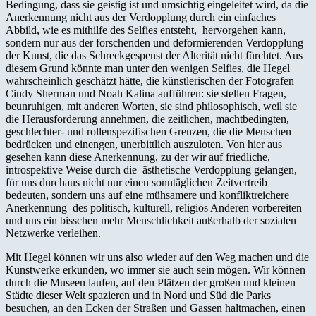
Bedingung, dass sie geistig ist und umsichtig eingeleitet wird, da die
Anerkennung nicht aus der Verdopplung durch ein einfaches
Abbild, wie es mithilfe des Selfies entsteht, hervorgehen kann,
sondern nur aus der forschenden und deformierenden Verdopplung
der Kunst, die das Schreckgespenst der Alterität nicht fürchtet. Aus
diesem Grund könnte man unter den wenigen Selfies, die Hegel
wahrscheinlich geschätzt hätte, die künstlerischen der Fotografen
Cindy Sherman und Noah Kalina aufführen: sie stellen Fragen,
beunruhigen, mit anderen Worten, sie sind philosophisch, weil sie
die Herausforderung annehmen, die zeitlichen, machtbedingten,
geschlechter- und rollenspezifischen Grenzen, die die Menschen
bedrücken und einengen, unerbittlich auszuloten. Von hier aus
gesehen kann diese Anerkennung, zu der wir auf friedliche,
introspektive Weise durch die ästhetische Verdopplung gelangen,
für uns durchaus nicht nur einen sonntäglichen Zeitvertreib
bedeuten, sondern uns auf eine mühsamere und konfliktreichere
Anerkennung des politisch, kulturell, religiös Anderen vorbereiten
und uns ein bisschen mehr Menschlichkeit außerhalb der sozialen
Netzwerke verleihen.
Mit Hegel können wir uns also wieder auf den Weg machen und die
Kunstwerke erkunden, wo immer sie auch sein mögen. Wir können
durch die Museen laufen, auf den Plätzen der großen und kleinen
Städte dieser Welt spazieren und in Nord und Süd die Parks
besuchen, an den Ecken der Straßen und Gassen haltmachen, einen