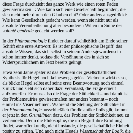
diese Frage durchzieht das ganze Werk wie einen roten Faden
gewissermaßen –: Wie kann sich eine Gesellschaft begründen, die
sich nicht mehr durch den Glauben eint? Oder anders ausgedrückt:
Wie kann Gesellschaft gedacht werden, wenn sie nicht nur als
absolute Vereinheitlichung aller besonderen Willen im Sinne der
volonté générale
gedacht werden soll?
In der
Phänomenologie
findet er darauf schließlich am Ende seiner
Schrift eine erste Antwort: Es ist der philosophische Begriff, das
absolute Wissen, das sich selbst in seinem Andersgewordensein
schon immer denkt, sodass die Versöhnung des in sich so
Widersprüchlichem im Jetzt bereits gelingt.
Etwa zehn Jahre später ist das Problem der gesellschaftlichen
Synthesis für Hegel noch keineswegs gelöst. Vielmehr wirkt es so,
als blicke Hegel selbst auf seine erste Beantwortung noch einmal
zurück und sieht sich daher dazu veranlasst, die Frage erneut
aufzuwerfen. Er muss also die Frage der Sittlichkeit – und damit ist
der Problemaufriss gewissermaßen nur anders benannt – noch
einmal ins Visier nehmen. Während die Stellung der Sittlichkeit in
der
Phänomenologie
ausschließlich für die antike Polis gilt, kommt
er jetzt in den
Grundlinien
dazu, das Problem der Sittlichkeit neu zu
verhandeln. Denn die Philosophie, die im Begriff ihre Erfüllung
findet, war offenkundig nicht imstande, die gesellschaftliche Einheit
positiv zu stiften. Und auch nicht Hegels
Wissenschaft der Logik
, die