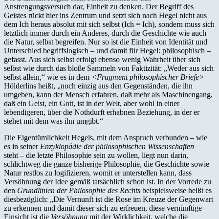
Anstrengungsversuch dar, Einheit zu denken. Der Begriff des
Geistes rückt hier ins Zentrum und setzt sich nach Hegel nicht aus
dem Ich heraus absolut mit sich selbst (Ich = Ich), sondern muss sich
letztlich immer durch ein Anderes, durch die Geschichte wie auch
die Natur, selbst begreifen. Nur so ist die Einheit von Identität und
Unterschied begriffslogisch – und damit für Hegel: philosophisch –
gefasst. Aus sich selbst erfolgt ebenso wenig Wahrheit über sich
selbst wie durch das bloße Sammeln von Faktizität: „Weder aus sich
selbst allein,“ wie es in dem
<Fragment philosophischer Briefe>
Hölderlins heißt, „noch einzig aus den Gegenständen, die ihn
umgeben, kann der Mensch erfahren, daß mehr als Maschinengang,
daß ein Geist, ein Gott, ist in der Welt, aber wohl in einer
lebendigeren, über die Nothdurft erhabnen Beziehung, in der er
stehet mit dem was ihn umgibt.“
Die Eigentümlichkeit Hegels, mit dem Anspruch verbunden – wie
es in seiner
Enzyklopädie
der philosophischen Wissenschaften
steht – die letzte Philosophie sein zu wollen, liegt nun darin,
schlichtweg die ganze bisherige Philosophie, die Geschichte sowie
Natur restlos zu logifizieren, womit er unterstellen kann, dass
Versöhnung der Idee gemäß tatsächlich schon ist. In der Vorrede zu
den
Grundlinien der Philosophie des Rechts
beispielsweise heißt es
diesbezüglich: „Die Vernunft ist die Rose im Kreuze der Gegenwart
zu erkennen und damit dieser sich zu erfreuen, diese vernünftige
Einsicht ist die
Versöhnung
mit der Wirklichkeit, welche die