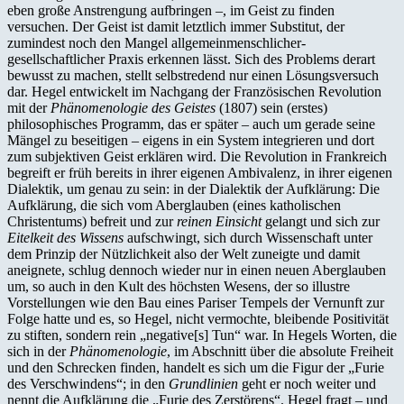
eben große Anstrengung aufbringen –, im Geist zu finden
versuchen. Der Geist ist damit letztlich immer Substitut, der
zumindest noch den Mangel allgemeinmenschlicher-
gesellschaftlicher Praxis erkennen lässt. Sich des Problems derart
bewusst zu machen, stellt selbstredend nur einen Lösungsversuch
dar. Hegel entwickelt im Nachgang der Französischen Revolution
mit der
Phänomenologie des Geistes
(1807) sein (erstes)
philosophisches Programm, das er später – auch um gerade seine
Mängel zu beseitigen – eigens in ein System integrieren und dort
zum subjektiven Geist erklären wird. Die Revolution in Frankreich
begreift er früh bereits in ihrer eigenen Ambivalenz, in ihrer eigenen
Dialektik, um genau zu sein: in der Dialektik der Aufklärung: Die
Aufklärung, die sich vom Aberglauben (eines katholischen
Christentums) befreit und zur
reinen Einsicht
gelangt und sich zur
Eitelkeit des Wissens
aufschwingt, sich durch Wissenschaft unter
dem Prinzip der Nützlichkeit also der Welt zuneigte und damit
aneignete, schlug dennoch wieder nur in einen neuen Aberglauben
um, so auch in den Kult des höchsten Wesens, der so illustre
Vorstellungen wie den Bau eines Pariser Tempels der Vernunft zur
Folge hatte und es, so Hegel, nicht vermochte, bleibende Positivität
zu stiften, sondern rein „negative[s] Tun“ war. In Hegels Worten, die
sich in der
Phänomenologie
, im Abschnitt über die absolute Freiheit
und den Schrecken finden, handelt es sich um die Figur der „Furie
des Verschwindens“; in den
Grundlinien
geht er noch weiter und
nennt die Aufklärung die „Furie des Zerstörens“. Hegel fragt – und