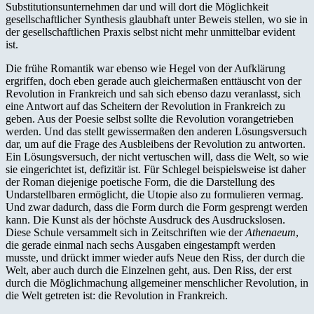
Substitutionsunternehmen dar und will dort die Möglichkeit
gesellschaftlicher Synthesis glaubhaft unter Beweis stellen, wo sie in
der gesellschaftlichen Praxis selbst nicht mehr unmittelbar evident
ist.
Die frühe Romantik war ebenso wie Hegel von der Aufklärung
ergriffen, doch eben gerade auch gleichermaßen enttäuscht von der
Revolution in Frankreich und sah sich ebenso dazu veranlasst, sich
eine Antwort auf das Scheitern der Revolution in Frankreich zu
geben. Aus der Poesie selbst sollte die Revolution vorangetrieben
werden. Und das stellt gewissermaßen den anderen Lösungsversuch
dar, um auf die Frage des Ausbleibens der Revolution zu antworten.
Ein Lösungsversuch, der nicht vertuschen will, dass die Welt, so wie
sie eingerichtet ist, defizitär ist. Für Schlegel beispielsweise ist daher
der Roman diejenige poetische Form, die die Darstellung des
Undarstellbaren ermöglicht, die Utopie also zu formulieren vermag.
Und zwar dadurch, dass die Form durch die Form gesprengt werden
kann. Die Kunst als der höchste Ausdruck des Ausdruckslosen.
Diese Schule versammelt sich in Zeitschriften wie der
Athenaeum
,
die gerade einmal nach sechs Ausgaben eingestampft werden
musste, und drückt immer wieder aufs Neue den Riss, der durch die
Welt, aber auch durch die Einzelnen geht, aus. Den Riss, der erst
durch die Möglichmachung allgemeiner menschlicher Revolution, in
die Welt getreten ist: die Revolution in Frankreich.