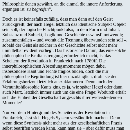
Philosophie denen gewährt, an die einmal die innere Anforderung
ergangen ist,
zu begreifen
“.
Doch es ist keinesfalls zufällig, dass man dann auf den Geist
zurückgreift, der nach Hegel letztlich das identische Subjekt-Objekt
sein soll, der logische Fluchtpunkt also, in dem Form und Inhalt,
Substanz und Subjekt, Logik und Geschichte usw. usf. notwendig
zusammenfallen – und womit alle Trennung überwunden sein soll –,
sobald der Geist als solcher in der Geschichte selbst nicht mehr
unmittelbar evident vorliegt. Das historische Datum, das eine solche
philosophische Kraftanstrengung erforderlich macht, ist das
Scheitern der Revolution in Frankreich nach 1789ff. Die
innerphilosophischen Abstoßungsmomente mögen dabei
insbesondere Kant und Fichte fraglos bilden, doch die nur
philosophische Begründung ist hier unzulänglich, droht sie den
Erfahrungshorizont letztlich auszuklammern. Denn auch der
Vernunftphilosophie Kants ging es ja, wie später Hegel oder dann
auch Marx, letztlich immer auch um die eine Frage: Wodurch erhält
sich die Einheit der Gesellschaft angesichts ihrer widerstreitenden
Momente?
Nur vor dem Hintergrund des Scheiterns der Revolution in
Frankreich, lässt sich Hegels System verständlich machen. Denn
wenn diese Synthesis nicht mehr aus der gesellschaftlichen Praxis
selbst begriffen werden kann, kann man sie – aber dafür muss man