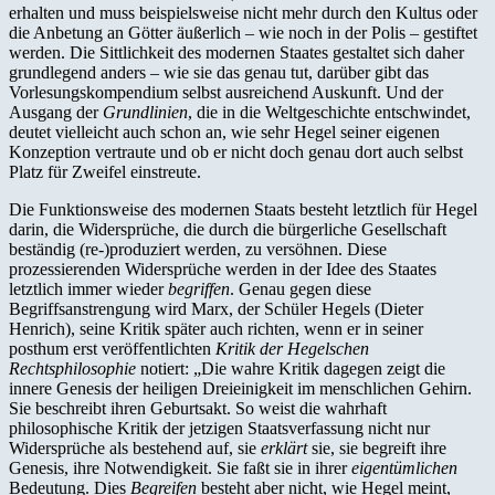
erhalten und muss beispielsweise nicht mehr durch den Kultus oder
die Anbetung an Götter äußerlich – wie noch in der Polis – gestiftet
werden. Die Sittlichkeit des modernen Staates gestaltet sich daher
grundlegend anders – wie sie das genau tut, darüber gibt das
Vorlesungskompendium selbst ausreichend Auskunft. Und der
Ausgang der
Grundlinien
, die in die Weltgeschichte entschwindet,
deutet vielleicht auch schon an, wie sehr Hegel seiner eigenen
Konzeption vertraute und ob er nicht doch genau dort auch selbst
Platz für Zweifel einstreute.
Die Funktionsweise des modernen Staats besteht letztlich für Hegel
darin, die Widersprüche, die durch die bürgerliche Gesellschaft
beständig (re-)produziert werden, zu versöhnen. Diese
prozessierenden Widersprüche werden in der Idee des Staates
letztlich immer wieder
begriffen
. Genau gegen diese
Begriffsanstrengung wird Marx, der Schüler Hegels (Dieter
Henrich), seine Kritik später auch richten, wenn er in seiner
posthum erst veröffentlichten
Kritik der Hegelschen
Rechtsphilosophie
notiert: „Die wahre Kritik dagegen zeigt die
innere Genesis der heiligen Dreieinigkeit im menschlichen Gehirn.
Sie beschreibt ihren Geburtsakt. So weist die wahrhaft
philosophische Kritik der jetzigen Staatsverfassung nicht nur
Widersprüche als bestehend auf, sie
erklärt
sie, sie begreift ihre
Genesis, ihre Notwendigkeit. Sie faßt sie in ihrer
eigentümlichen
Bedeutung. Dies
Begreifen
besteht aber nicht, wie Hegel meint,