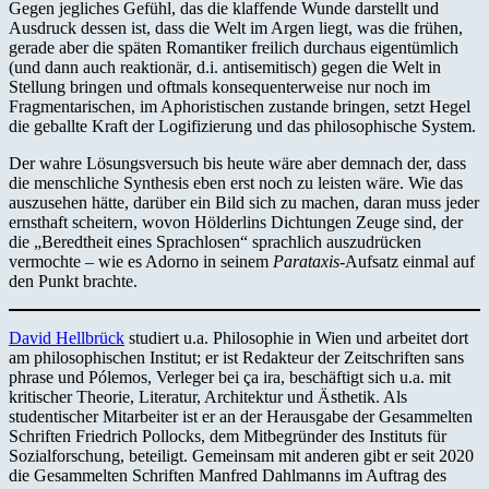
Gegen jegliches Gefühl, das die klaffende Wunde darstellt und
Ausdruck dessen ist, dass die Welt im Argen liegt, was die frühen,
gerade aber die späten Romantiker freilich durchaus eigentümlich
(und dann auch reaktionär, d.i. antisemitisch) gegen die Welt in
Stellung bringen und oftmals konsequenterweise nur noch im
Fragmentarischen, im Aphoristischen zustande bringen, setzt Hegel
die geballte Kraft der Logifizierung und das philosophische System.
Der wahre Lösungsversuch bis heute wäre aber demnach der, dass
die menschliche Synthesis eben erst noch zu leisten wäre. Wie das
auszusehen hätte, darüber ein Bild sich zu machen, daran muss jeder
ernsthaft scheitern, wovon Hölderlins Dichtungen Zeuge sind, der
die „Beredtheit eines Sprachlosen“ sprachlich auszudrücken
vermochte – wie es Adorno in seinem
Parataxis
-Aufsatz einmal auf
den Punkt brachte.
David Hellbrück
studiert u.a. Philosophie in Wien und arbeitet dort
am philosophischen Institut; er ist Redakteur der Zeitschriften sans
phrase und Pólemos, Verleger bei ça ira, beschäftigt sich u.a. mit
kritischer Theorie, Literatur, Architektur und Ästhetik. Als
studentischer Mitarbeiter ist er an der Herausgabe der Gesammelten
Schriften Friedrich Pollocks, dem Mitbegründer des Instituts für
Sozialforschung, beteiligt. Gemeinsam mit anderen gibt er seit 2020
die Gesammelten Schriften Manfred Dahlmanns im Auftrag des