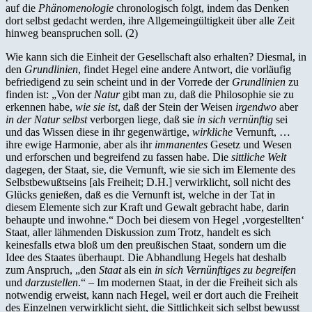
auf die
Phänomenologie
chronologisch folgt, indem das Denken
dort selbst gedacht werden, ihre Allgemeingültigkeit über alle Zeit
hinweg beanspruchen soll. (2)
Wie kann sich die Einheit der Gesellschaft also erhalten? Diesmal, in
den
Grundlinien
, findet Hegel eine andere Antwort, die vorläufig
befriedigend zu sein scheint und in der Vorrede der
Grundlinien
zu
finden ist: „Von der
Natur
gibt man zu, daß die Philosophie sie zu
erkennen habe,
wie sie ist
, daß der Stein der Weisen
irgendwo
aber
in der Natur selbst
verborgen liege, daß sie
in sich vernünftig
sei
und das Wissen diese in ihr gegenwärtige,
wirkliche
Vernunft, …
ihre ewige Harmonie, aber als ihr
immanentes
Gesetz und Wesen
und erforschen und begreifend zu fassen habe. Die
sittliche Welt
dagegen, der Staat, sie, die Vernunft, wie sie sich im Elemente des
Selbstbewußtseins [als Freiheit; D.H.] verwirklicht, soll nicht des
Glücks genießen, daß es die Vernunft ist, welche in der Tat in
diesem Elemente sich zur Kraft und Gewalt gebracht habe, darin
behaupte und inwohne.“ Doch bei diesem von Hegel ‚vorgestellten‘
Staat, aller lähmenden Diskussion zum Trotz, handelt es sich
keinesfalls etwa bloß um den preußischen Staat, sondern um die
Idee des Staates überhaupt. Die Abhandlung Hegels hat deshalb
zum Anspruch, „den
Staat
als ein
in sich Vernünftiges zu begreifen
und
darzustellen
.“ – Im modernen Staat, in der die Freiheit sich als
notwendig erweist, kann nach Hegel, weil er dort auch die Freiheit
des Einzelnen verwirklicht sieht, die Sittlichkeit sich selbst bewusst