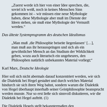
„Zuerst werde ich hier von einer Idee sprechen, die,
soviel ich weiß, noch in keines Menschen Sinn
gekommen ist – wir müssen eine neue Mythologie
haben, diese Mythologie aber muß im Dienste der
Ideen stehen, sie muß eine Mythologie der Vernunft
werden.“
Das älteste Systemprogramm des deutschen Idealismus
„Man muß ‚die Philosophie beiseite liegenlassen‘ […],
man muß aus ihr herausspringen und sich als ein
gewöhnlicher Mensch an das Studium der Wirklichkeit
geben, wozu auch literarisch ein ungeheures, den
Philosophen natürlich unbekanntes Material vorliegt;“
Karl Marx,
Deutsche Ideologie
Hier soll sich nicht abermals darauf konzentriert werden,
wie
sich
die Dialektik bei Hegel gestaltet und durch welches Material
hindurch sie sich ihren Weg bahnt, sondern warum die Dialektik
von Hegel überhaupt innerhalb seiner Geistphilosophie beansprucht
werden musste. Nur so erst ließe sich sinnvoll diskutieren,
wie
die
Dialektik bei Hegel auftritt. (1)
Die Dialektik Hegels stellt bekanntermaßen den