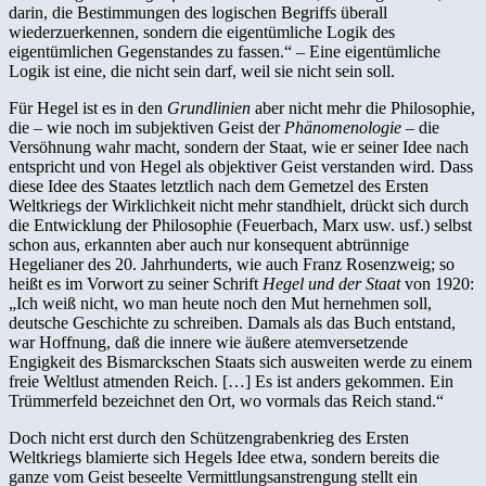
darin, die Bestimmungen des logischen Begriffs überall
wiederzuerkennen, sondern die eigentümliche Logik des
eigentümlichen Gegenstandes zu fassen.“ – Eine eigentümliche
Logik ist eine, die nicht sein darf, weil sie nicht sein soll.
Für Hegel ist es in den
Grundlinien
aber nicht mehr die Philosophie,
die – wie noch im subjektiven Geist der
Phänomenologie
– die
Versöhnung wahr macht, sondern der Staat, wie er seiner Idee nach
entspricht und von Hegel als objektiver Geist verstanden wird. Dass
diese Idee des Staates letztlich nach dem Gemetzel des Ersten
Weltkriegs der Wirklichkeit nicht mehr standhielt, drückt sich durch
die Entwicklung der Philosophie (Feuerbach, Marx usw. usf.) selbst
schon aus, erkannten aber auch nur konsequent abtrünnige
Hegelianer des 20. Jahrhunderts, wie auch Franz Rosenzweig; so
heißt es im Vorwort zu seiner Schrift
Hegel und der Staat
von 1920:
„Ich weiß nicht, wo man heute noch den Mut hernehmen soll,
deutsche Geschichte zu schreiben. Damals als das Buch entstand,
war Hoffnung, daß die innere wie äußere atemversetzende
Engigkeit des Bismarckschen Staats sich ausweiten werde zu einem
freie Weltlust atmenden Reich. […] Es ist anders gekommen. Ein
Trümmerfeld bezeichnet den Ort, wo vormals das Reich stand.“
Doch nicht erst durch den Schützengrabenkrieg des Ersten
Weltkriegs blamierte sich Hegels Idee etwa, sondern bereits die
ganze vom Geist beseelte Vermittlungsanstrengung stellt ein