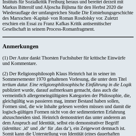
Instituts für Sozialkritik Freiburg heraus und bereitet derzeit mit
Markus Bitterolf und Aljoscha Bijlsma für den Herbst 2020 die
Wiederauflage der umfangreichen Studie Die Entstehungsgeschichte
des Marxschen ›Kapital‹ von Roman Rosdolsky vor. Zuletzt
erschien ein Essai zu Franz Kafkas Kritik antisemitischer
Gesellschaft in seinem Process-Romanfragment.
Anmerkungen
(1) Der Autor dankt Thorsten Fuchshuber für kritische Einwürfe
und Kommentare.
(2) Der Religionsphilosoph Klaus Heinrich hat in seiner im
Sommersemester 1970 gehaltenen Vorlesung, die unter dem Titel
tertium datur. Eine religionsphilosophische Einführung in die Logik
publiziert wurde, darauf aufmerksam gemacht, dass auch die
vermeintlich allergemeingültigsten Kategorien der Philosophie, die,
gleichgültig was passieren mag, immer Bestand haben sollen,
Formen sind, die wie Inhalte gelesen werden müssen und damit die
logisch-gültigen Formen nicht von der sedimentierten Erfahrung
abzuschneiden sind. Heinrich demonstriert das unter anderem an
dem Anspruch auf Identität, selbst ein demonstrativer Begriff
(
identitas
: ‚id‘ und ‚de‘ für ‚das da‘), ein Zeigewort demnach ist.
Somit kann die Unterstellung von Identität (eines dauerhaften