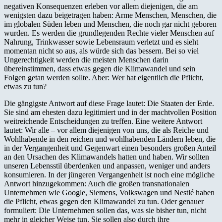
negativen Konsequenzen erleben vor allem diejenigen, die am
wenigsten dazu beigetragen haben: Arme Menschen, Menschen, die
im globalen Süden leben und Menschen, die noch gar nicht geboren
wurden. Es werden die grundlegenden Rechte vieler Menschen auf
Nahrung, Trinkwasser sowie Lebensraum verletzt und es sieht
momentan nicht so aus, als würde sich das bessern. Bei so viel
Ungerechtigkeit werden die meisten Menschen darin
übereinstimmen, dass etwas gegen die Klimawandel und sein
Folgen getan werden sollte. Aber: Wer hat eigentlich die Pflicht,
etwas zu tun?
Die gängigste Antwort auf diese Frage lautet: Die Staaten der Erde.
Sie sind am ehesten dazu legitimiert und in der machtvollen Position
weitreichende Entscheidungen zu treffen. Eine weitere Antwort
lautet: Wir alle – vor allem diejenigen von uns, die als Reiche und
Wohlhabende in den reichen und wohlhabenden Ländern leben, die
in der Vergangenheit und Gegenwart einen besonders großen Anteil
an den Ursachen des Klimawandels hatten und haben. Wir sollten
unseren Lebensstil überdenken und anpassen, weniger und anders
konsumieren. In der jüngeren Vergangenheit ist noch eine mögliche
Antwort hinzugekommen: Auch die großen transnationalen
Unternehmen wie Google, Siemens, Volkswagen und Nestlé haben
die Pflicht, etwas gegen den Klimawandel zu tun. Oder genauer
formuliert: Die Unternehmen sollen das, was sie bisher tun, nicht
mehr in gleicher Weise tun. Sie sollen also durch ihre