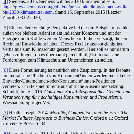
[4]
Siemens. 2015. Siemens will bis 2030 klimaneutral sein.
https://press.siemens.com/global/de/pressemitteilung/siemens-will-
bis-2030-klimaneutral-sein
, Stand 15. September 2015 [Letzter
Zugriff: 03.02.2020]
[5]
Eine weitere wichtige Perspektive bei diesem Beispiel muss hier
außen vor bleiben: Adani ist ein indischer Konzern und mit der
Energie durch Kohle werden Menschen in Indien versorgt, die ein
Recht auf Entwicklung haben. Dieses Recht muss sorgfältig ins
Verhältnis zum Klimaschutz gesetzt werden. Hier soll es nur darum
gehen zu fragen, ob es überhaupt gerechtfertigt ist, moralische
Forderungen zum Klimaschutz an Unternehmen zu stellen.
[6]
Diese Formulierung ist natürlich eine Zuspitzung. In der Debatte
um moralische Pflichten von Konsument*innen werden meist keine
Entweder-Unternehmen-oder-Konsument*innen-Positionen
vertreten. Ein Beispiel für eine ausführliche Auseinandersetzung:
Schmidt, Imke. 2016.
Consumer Social Responsibility. Gemeinsame
Verantwortung für nachhaltiges Konsumieren und Produzieren
.
Wiesbaden: Springer VS.
[7]
Heath, Joseph. 2014.
Morality, Competition, and the Firm.
The
Market Failures Approach to Business Ethics
. Oxford u.a.: Oxford
University Press. S. 34.
[8]
Crouch, Colin. 2010. The Global Firm: The Problem of the