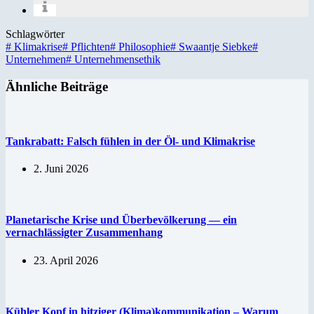
Schlagwörter
#
Klimakrise
#
Pflichten
#
Philosophie
#
Swaantje Siebke
#
Unternehmen
#
Unternehmensethik
Ähnliche Beiträge
Tankrabatt: Falsch fühlen in der Öl- und Klimakrise
2. Juni 2026
Planetarische Krise und Überbevölkerung — ein
vernachlässigter Zusammenhang
23. April 2026
Kühler Kopf in hitziger (Klima)kommunikation – Warum