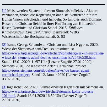
[1]
Meist werden Staaten in diesem Sinne als kollektive Akteure
verstanden, wobei die Regierungen dann stellvertretend für ihre
Bürger*innen entscheiden und handeln. So tun dies auch Dominic
Roser und Christian Seidel in ihrer Einführung zur Klimaethik:
Roser, Dominic und Christian Seidel. 2015.
Ethik des
Klimawandels. Eine Einführung
. Darmstadt: WBG
Wissenschaftliche Buchgesellschaft. S. 83
[2]
Ismar, Georg; Schaudwet, Christian und Lisa Ngyuen. 2020.
Wieso der Siemens-Adani-Deal so umstritten ist.
https://www.tagesspiegel.de/wirtschaft/kohlebergwerk-in-australien-
wieso-der-siemens-adani-deal-so-umstritten-ist/25426538.html
,
Stand: 13.01.2020, 11:57 Uhr [Letzter Zugriff: 27.01.2020];
Siemens 2020. Joe Kaeser on Adani Carmichael project.
https://press.siemens.com/global/en/news/joe-kaeser-adani-
carmichael-project
, Stand 12. Januar 2020 [Letzter Zugriff:
03.02.2020].
[3]
tagesschau.de. 2020. Klimaaktivisten legen sich mit Siemens an.
https://www.tagesschau.de/wirtschaft/siemens-kohle-proteste-
101.html
, Stand: 13.01.2020 16:59 Uhr [Letzter Zugriff:
27.01.2020]