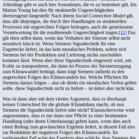
Allerdings gibt es auch hier Ausnahmen, die es zu bedenken gilt. Iris
Marion Young hat dies für strukturelle Ungerechtigkeiten
überzeugend dargestellt: Nach ihrem
Social Connection Model
gilt,
dass alle diejenigen, die durch ihre Handlungen zu strukturellen
Prozessen mit ungerechten Folgen beitragen, auch die gemeinsame
Verantwortung für die resultierende Ungerechtigkeit tragen.
[11]
Das
gilt eben selbst dann, wenn das Verhalten der Akteure selbst nicht
moralisch falsch ist. Wenn Siemens Signaltechnik für eine
Zugstrecke liefert, ist das kein moralisches Problem, sofern sich
Siemens bei der Produktion und Lieferung nichts zuschulden
kommen lässt. Wenn aber diese Signaltechnik eingesetzt wird, um
Kohle zu transportieren, die dann im Prozess der Stromerzeugung
zum Klimawandel beiträgt, dann trägt Siemens indirekt zu den
ungerechten Folgen des Klimawandels bei. Welche Pflichten für
Siemens daraus folgen – also ob direkt ein moralisches Verbot gelten
sollte, diese Signaltechnik nicht zu liefern – ist dabei aber nicht klar.
Was ist dann aber mit dem vierten Argument, dass es überhaupt
keinen Unterschied für die globale Klimabilanz macht, ob nun
Siemens die Signaltechnik liefert oder nicht? Klassischerweise wird
angenommen, dass es nur dann eine Pflicht zu einer bestimmten
Handlung (oder deren Unterlassung) geben kann, wenn dies auch
einen Beitrag zum gewünschten Ergebnis liefert, in diesem Fall also
zur Reduktion der negativen Folgen des Klimawandels. Im
vorliegenden Fall wäre das Ergebnis aber schlicht, dass Siemens der