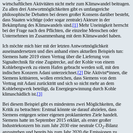
wirtschaftlichen Aktivitäten nicht mehr zum Klimawandel beitragen.
Zu allen drei Antwortmöglichkeiten gibt es umfangreiche
philosophische Debatten bei denen großer Konsens darüber besteht,
dass Staaten wichtige (oder sogar zentrale) Akteure in der
Bekämpfung des Klimawandels sind.
[1]
Mehr Uneinigkeit herrscht
bei der Frage nach den Pflichten, die einzelne Menschen oder
Unternehmen im Zusammenhang mit dem Klimawandel haben.
Ich möchte mich hier mit der letzten Antwortmöglichkeit
auseinandersetzen und dies anhand eines aktuellen Beispiels tun:
Siemens hatte 2019 einen Vertrag über die Lieferung von
Signaltechnik für eine Zugstrecke, auf der Kohle von einem
Kohlebergwerk zu einem Hafen gebracht werden soll, mit den
indischen Konzern Adani unterzeichnet.
[2]
Die Aktivist*innen, die
Siemens kritisieren, wollen erreichen, dass Siemens von dem
Vertrag mit Adani zurücktritt und sich so nicht mehr an dem
Kohlebergwerk beteiligt, da Energiegewinnung durch Kohle
klimaschädlich ist.
[3]
Bei diesem Beispiel gibt es mindestens zwei Möglichkeiten, die
Kritik zu betrachten: Erstmal könnte sie darauf abzielen, dass
Siemens entgegen seiner eigenen proklamierten Ziele handelt.
Siemens hatte im September 2015 erklärt, als erster großer
Industriekonzern bis zum Jahr 2030 eine neutrale CO
-Bilanz
2
anzustreben und bereits bis zum Jahr 2020 die Emissionen zu