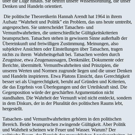
über die Lüge hinaus. Sie betrifft unsere Wissensordnung, die unser
Denken und Handeln orientiert.
Die politische Theoretikerin Hannah Arendt hat 1964 in ihrem
Aufsatz “Wahrheit und Politik” ein Problem, das uns heute umtreibt,
angesprochen. Sie unterscheidet Tatsachen- und
Vernunftwahrheiten, die unterschiedliche Gültigkeitskriterien
beanspruchen. Tatsachen stehen in gewissem Sinne außerhalb der
Übereinkunft und freiwilligen Zustimmung. Meinungen, also
subjektive Ansichten oder Einstellungen über Tatsachen, tragen
nichts zu ihrem Wahrheitsgehalt bei. Tatsachen werden durch
Zeugnisse, etwa Zeugenaussagen, Denkmäler, Dokumente oder
Berichte, übermittelt. Vernunftwahrheiten sind Prinzipien, die
unseren Werten und Normen zugrunde liegen und die unser Denken
und Handeln inspirieren. Etwa Platons Einsicht, dass Gerechtigkeit
besser sei als Ungerechtigkeit, beruht auf Gründen und Kriterien,
die das Ergebnis von Überlegungen und der Urteilskraft sind. Die
Gegenposition würde der geschärften Argumentation nicht
standhalten. Die Wahrheit der Vernunft wird nicht entdeckt, sondern
in dem Diskurs, der in der Pluralität des politischen Raums lebt,
hergestellt.
Tatsachen- und Vernunftwahrheiten gehören in den politischen
Bereich. Beide beanspruchen zwingende Gültigkeit. Aber Politik
und Wahrheit scheinen wie Feuer und Wasser. Warum? Der