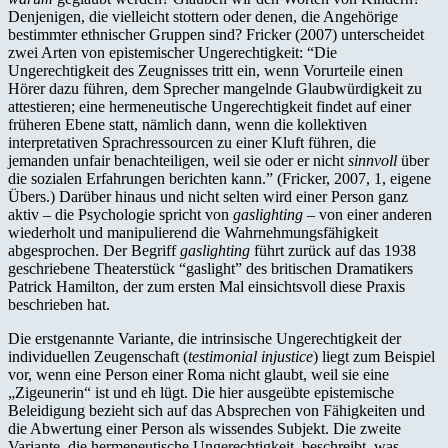
Denjenigen, die vielleicht stottern oder denen, die Angehörige
bestimmter ethnischer Gruppen sind? Fricker (2007) unterscheidet
zwei Arten von epistemischer Ungerechtigkeit: “Die
Ungerechtigkeit des Zeugnisses tritt ein, wenn Vorurteile einen
Hörer dazu führen, dem Sprecher mangelnde Glaubwürdigkeit zu
attestieren; eine hermeneutische Ungerechtigkeit findet auf einer
früheren Ebene statt, nämlich dann, wenn die kollektiven
interpretativen Sprachressourcen zu einer Kluft führen, die
jemanden unfair benachteiligen, weil sie oder er nicht
sinnvoll
über
die sozialen Erfahrungen berichten kann.” (Fricker, 2007, 1, eigene
Übers.) Darüber hinaus und nicht selten wird einer Person ganz
aktiv – die Psychologie spricht von
gaslighting
– von einer anderen
wiederholt und manipulierend die Wahrnehmungsfähigkeit
abgesprochen. Der Begriff
gaslighting
führt zurück auf das 1938
geschriebene Theaterstück “gaslight” des britischen Dramatikers
Patrick Hamilton, der zum ersten Mal einsichtsvoll diese Praxis
beschrieben hat.
Die erstgenannte Variante, die intrinsische Ungerechtigkeit der
individuellen Zeugenschaft (
testimonial injustice
) liegt zum Beispiel
vor, wenn eine Person einer Roma nicht glaubt, weil sie eine
„Zigeunerin“ ist und eh lügt. Die hier ausgeübte epistemische
Beleidigung bezieht sich auf das Absprechen von Fähigkeiten und
die Abwertung einer Person als wissendes Subjekt. Die zweite
Variante, die hermeneutische Ungerechtigkeit, beschreibt, was