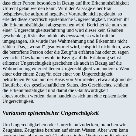
dass einer Person besonders in Bezug auf ihre Erkenntnisfähigkeit
Unrecht getan werden kann. Wird der Aussage einer Frau
beispielsweise aufgrund negativer Vorurteile nicht geglaubt, so
erleidet diese spezifisch epistemische Ungerechtigkeit, insofern ihr
die Erkenntnisfähigkeit abgesprochen wird. Berichtet sie nun von
einer Ungerechtigkeitserfahrung und wird dieser kein Glauben
geschenkt, gilt sie also mithin als
inexistent
, so wird mit ihr
umgegangen, als würde ihre Wahrnehmung und Erkenntnis nicht
zählen. Das, „worauf“ geantwortet wird, entspricht nicht dem, was
die betroffene Person oder die Zeug*in erfahren hat oder zu sagen
versucht. Dies kann sowohl in Bezug auf die Erfahrung selbst
erlittener Ungerechtigkeit geschehen als auch in Bezug auf die
Wahrnehmung einer erlittenen Ungerechtigkeit von anderen. Wenn
einer oder einem Zeug*in oder einer von Ungerechtigkeit
betroffenen Person auf der Basis von Vorurteilen, etwa aufgrund der
Hautfarbe, des gesellschaftlichen Status, des Geschlechts, schlicht
die Erkenntnisfähigkeit und damit die Glaubwürdigkeit
abgesprochen werden, dann handelt es sich um eine epistemische
Ungerechtigkeit.
Varianten epistemischer Ungerechtigkeit
Um Ungerechtigkeiten oder Unrecht aufzudecken, brauchen wir
Zeugnisse. Zeugnisse beruhen auf einem Wissen. Aber
wem
kann
warum
geglaubt werden? Glauben wir den Worten von Kindern?