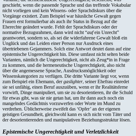
geschieht, wenn die passende Sprache und das treffende Vokabular
nicht vorliegen und kein Wissens- oder Sprachdiskurs über die
Vorgänge existiert. Zum Beispiel war häusliche Gewalt gegen
Frauen erst formulierbar als auch ihr Status in Bezug auf die
Eherechte geändert wurde. Fehlt der Sprachdiskurs oder der
normative Bezugsrahmen, dann wird nicht “
auf
ein Unrecht”
geantwortet, sondern so, als sei die widerfahrene Gewalt bloß ein
Unglück und das Leiden einer Person nur Ausdruck eines
übertriebenen Gejammers. Solch eine Antwort deutet dann auf eine
epistemische Ungerechtigkeit hin. Diese umfasst nicht selten beide
Varianten, nämlich die Ungerechtigkeit, nicht als Zeug*in in Frage
zu kommen, und die hermeneutische Ungerechtigkeit, also nicht
über die angemessene Sprache, Ausdrucksmöglichkeit oder
Wissenskategorien zu verfügen. Die dritte Variante liegt vor, wenn
zum Beispiel ein Ehemann, der
gaslighter
, seiner Ehefrau einredet
sie sei unfähig, einen Beruf auszuüben, wenn er ihr Realitätsferne
vorwirft, Dinge manipuliert, um sie zu desorientieren, ihr die Schuld
für etwas gibt, was sie nie getan hat, um ihr dann auch noch ein
mangelndes Gedächtnis vorzuwerfen oder Worte im Mund zu
verdrehen. Üblicherweise zweifelt das ‘Opfer’ an der eigenen
geistigen Gesundheit, gleichwohl kann es sich nicht vom Täter und
der desorientierenden und manipulativen Beziehungsstruktur lösen.
Epistemische Ungerechtigkeit und Verletzlichkeit