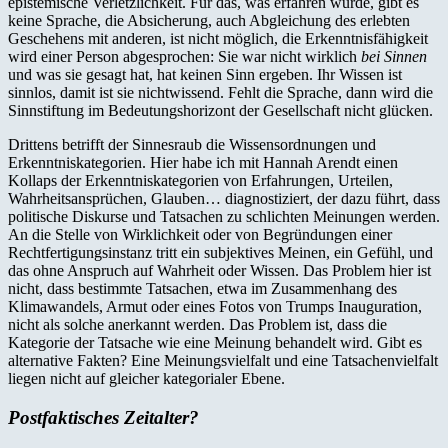
epistemische Verletzlichkeit. Für das, was erfahren wurde, gibt es
keine Sprache, die Absicherung, auch Abgleichung des erlebten
Geschehens mit anderen, ist nicht möglich, die Erkenntnisfähigkeit
wird einer Person abgesprochen: Sie war nicht wirklich
bei Sinnen
und was sie gesagt hat, hat keinen Sinn ergeben. Ihr Wissen ist
sinnlos, damit ist sie nichtwissend. Fehlt die Sprache, dann wird die
Sinnstiftung im Bedeutungshorizont der Gesellschaft nicht glücken.
Drittens betrifft der Sinnesraub die Wissensordnungen und
Erkenntniskategorien. Hier habe ich mit Hannah Arendt einen
Kollaps der Erkenntniskategorien von Erfahrungen, Urteilen,
Wahrheitsansprüchen, Glauben… diagnostiziert, der dazu führt, dass
politische Diskurse und Tatsachen zu schlichten Meinungen werden.
An die Stelle von Wirklichkeit oder von Begründungen einer
Rechtfertigungsinstanz tritt ein subjektives Meinen,
ein Gefühl, und
das ohne Anspruch auf Wahrheit oder Wissen. Das Problem hier ist
nicht, dass bestimmte Tatsachen, etwa im Zusammenhang des
Klimawandels, Armut oder eines Fotos von Trumps Inauguration,
nicht als solche anerkannt werden. Das Problem ist, dass die
Kategorie der Tatsache wie eine Meinung behandelt wird. Gibt es
alternative Fakten? Eine Meinungsvielfalt und eine Tatsachenvielfalt
liegen nicht auf gleicher kategorialer Ebene.
Postfaktisches Zeitalter?