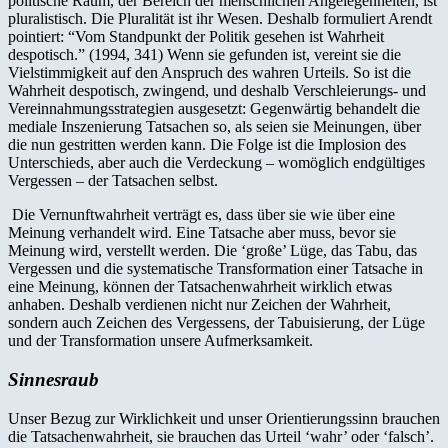
politische Raum, der Bereich der menschlichen Angelegenheiten, ist
pluralistisch. Die Pluralität ist ihr Wesen. Deshalb formuliert Arendt
pointiert: “Vom Standpunkt der Politik gesehen ist Wahrheit
despotisch.” (1994, 341) Wenn sie gefunden ist, vereint sie die
Vielstimmigkeit auf den Anspruch des wahren Urteils. So ist die
Wahrheit despotisch, zwingend, und deshalb Verschleierungs- und
Vereinnahmungsstrategien ausgesetzt: Gegenwärtig behandelt die
mediale Inszenierung Tatsachen so, als seien sie Meinungen, über
die nun gestritten werden kann. Die Folge ist die Implosion des
Unterschieds, aber auch die Verdeckung – womöglich endgültiges
Vergessen – der Tatsachen selbst.
Die Vernunftwahrheit verträgt es, dass über sie wie über eine
Meinung verhandelt wird. Eine Tatsache aber muss, bevor sie
Meinung wird, verstellt werden. Die ‘große’ Lüge, das Tabu, das
Vergessen und die systematische Transformation einer Tatsache in
eine Meinung, können der Tatsachenwahrheit wirklich etwas
anhaben. Deshalb verdienen nicht nur Zeichen der Wahrheit,
sondern auch Zeichen des Vergessens, der Tabuisierung, der Lüge
und der Transformation unsere Aufmerksamkeit.
Sinnesraub
Unser Bezug zur Wirklichkeit und unser Orientierungssinn brauchen
die Tatsachenwahrheit, sie brauchen das Urteil ‘wahr’ oder ‘falsch’.