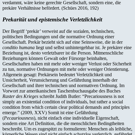
verdammt, wäre keine gerechte Gesellschaft, sondern eine, die
prekäre Verhältnisse befördert. (Schües 2016, 192)
Prekarität und epistemische Verletzlichkeit
Der Begriff ‘prekär’ verweist auf die sozialen, technischen,
politischen Bedingungen und die normative Ordnung einer
Gesellschaft. Prekär bezieht sich auf eine Seinsweise, die in der
conditio humana
liegt und selbst unhintergehbar ist. Je prekärer eine
Beziehung ist, desto verletzbarer ist die Person. Mitmenschliche
Beziehungen können Gewalt oder Fürsorge beinhalten,
Gesellschaften haben mit mehr oder weniger Verlust oder Sicherheit
zu tun, normative Ordnungen mit mehr oder weniger Orientierung.
Allgemein gesagt: Prekärsein bedeutet Verletzlichkeit und
Unsicherheit, Verunsicherung und Gefährdung innerhalb der
Gesellschaft und ihrer technischen und normativen Ordnung. Im
Vorwort zur amerikanischen Taschenbuchausgabe des Buches
Raster des Krieges
schreibt Judith Butler: “Precariousness is not
simply an existential condition of individuals, but rather a social
condition from which certain clear political demands and principles
emerge.” (2009, XXV) Somit ist eine Gefährdung
(
Pecauriousness
), nicht einfach eine individuelle Eigenschaft,
sondern eine Art Definition, die die menschlichen Bedingtheiten
beschreibt. Um es zugespitzt zu formulieren: Menschen als leibliche,
körperliche Wesen sind nicht einfach schutzlos verletzlich, gefährdet