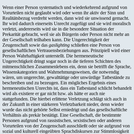
Wenn einer Person systematisch und wiederkehrend aufgrund von
Vorurteilen nicht geglaubt wird oder wenn ihr aktiv der Sinn und
Realitätsbezug verdreht werden, dann wird sie unwissend gemacht.
Ihr wird dadurch einerseits Unrecht zugefügt und sie wird moralisch
verletzt, andererseits wird sie in die besondere Situation der
Prekarität gebracht, weil sie als Bürgerin oder Person nicht mehr an
der Gesellschaft teilhaben kann. Die Ungerechtigkeit der
Zeugenschaft sowie das
gaslighting
schließen eine Person von
gesellschaftlichen Vertrauensbeziehungen aus. Prinzipiell wird einer
Person Wahrhaftigkeit unterstellt. Die hermeneutische
Ungerechtigkeit dringt sogar noch in die tieferen Schichten des
mitmenschlichen Zusammenlebens ein, denn sie betrifft die Sprache,
Wissenskategorien und Wahrnehmungsweisen, die notwendig
wären, um ungerechte, gewalttätige oder unwürdige Tatbestände zu
beschreiben und zu bezeugen. Ein mögliches Ergebnis eines
hermeneutischen Unrechts ist, dass ein Tatbestand schlicht behandelt
wird als existiere er gar nicht bzw. als hätte er auch nie
stattgefunden. Die hierbei erlittene Verletzung schlägt sich auch in
der Zukunft in einer stärkeren Verletzbarkeit nieder, denn wieder
wurde das nicht gehörte Selbst erniedrigt und das gesellschaftliche
Verhältnis als prekär bestätigt. Eine Gesellschaft, die bestimmte
Personen aufgrund von rassistischen, sexistischen oder anderen
Vorurteilen von der Zeugenschaft ausschließt oder sie aufgrund von
sozial und kulturell eingeübten Sprachdiskursen zur Stimmlosigkeit