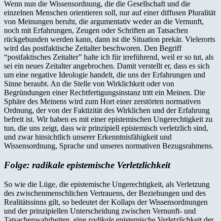
Wenn nun die Wissensordnung, die die Gesellschaft und die
einzelnen Menschen orientieren soll, nur auf einer diffusen Pluralität
von Meinungen beruht, die argumentativ weder an die Vernunft,
noch mit Erfahrungen, Zeugen oder Schriften an Tatsachen
rückgebunden werden kann, dann ist die Situation prekär. Vielerorts
wird das postfaktische Zeitalter beschworen. Den Begriff
“postfaktisches Zeitalter” halte ich für irreführend, weil er so tut, als
sei ein neues Zeitalter angebrochen. Damit verstellt er, dass es sich
um eine negative Ideologie handelt, die uns der Erfahrungen und
Sinne beraubt. An die Stelle von Wirklichkeit oder von
Begründungen einer Rechtfertigungsinstanz tritt ein Meinen. Die
Sphäre des Meinens wird zum Hort einer zerstörten normativen
Ordnung, der von der Faktizität des Wirklichen und der Erfahrung
befreit ist. Wir haben es mit einer epistemischen Ungerechtigkeit zu
tun, die uns zeigt, dass wir prinzipiell epistemisch verletzlich sind,
und zwar hinsichtlich unserer Erkenntnisfähigkeit und
Wissensordnung, Sprache und unseres normativen Bezugsrahmens.
Folge: radikale epistemische Verletzlichkeit
So wie die Lüge, die epistemische Ungerechtigkeit, als Verletzung
des zwischenmenschlichen Vertrauens, der Beziehungen und des
Realitätssinns gilt, so bedeutet der Kollaps der Wissensordnungen
und der prinzipiellen Unterscheidung zwischen Vernunft- und
Tatsachenwahrheiten, eine
radikale
epistemische Verletzlichkeit der