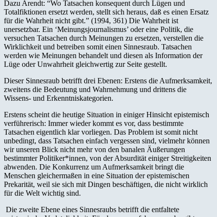
Dazu Arendt: “Wo Tatsachen konsequent durch Lügen und
Totalfiktionen ersetzt werden, stellt sich heraus, daß es einen Ersatz
für die Wahrheit nicht gibt.” (1994, 361) Die Wahrheit ist
unersetzbar. Ein ‘Meinungsjournalismus’ oder eine Politik, die
versuchen Tatsachen durch Meinungen zu ersetzen, verstellen die
Wirklichkeit und betreiben somit einen Sinnesraub. Tatsachen
werden wie Meinungen behandelt und diesen als Information der
Lüge oder Unwahrheit gleichwertig zur Seite gestellt.
Dieser Sinnesraub betrifft drei Ebenen: Erstens die Aufmerksamkeit,
zweitens die Bedeutung und Wahrnehmung und drittens die
Wissens- und Erkenntniskategorien.
Erstens scheint die heutige Situation in einiger Hinsicht epistemisch
verführerisch: Immer wieder kommt es vor, dass bestimmte
Tatsachen eigentlich klar vorliegen. Das Problem ist somit nicht
unbedingt, dass Tatsachen einfach vergessen sind, vielmehr können
wir unseren Blick nicht mehr von den banalen Äußerungen
bestimmter Politiker*innen, von der Absurdität einiger Streitigkeiten
abwenden. Die Konkurrenz um Aufmerksamkeit bringt die
Menschen gleichermaßen in eine Situation der epistemischen
Prekarität, weil sie sich mit Dingen beschäftigen, die nicht wirklich
für die Welt wichtig sind.
Die zweite Ebene eines Sinnesraubs betrifft die entfaltete