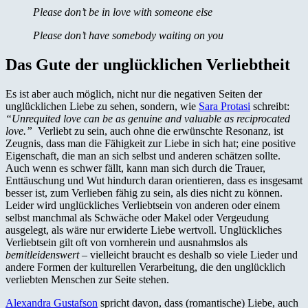
Please don’t be in love with someone else
Please don’t have somebody waiting on you
Das Gute der unglücklichen Verliebtheit
Es ist aber auch möglich, nicht nur die negativen Seiten der
unglücklichen Liebe zu sehen, sondern, wie
Sara Protasi
schreibt:
“Unrequited love can be as genuine and valuable as reciprocated
love.”
Verliebt zu sein, auch ohne die erwünschte Resonanz, ist
Zeugnis, dass man die Fähigkeit zur Liebe in sich hat; eine positive
Eigenschaft, die man an sich selbst und anderen schätzen sollte.
Auch wenn es schwer fällt, kann man sich durch die Trauer,
Enttäuschung und Wut hindurch daran orientieren, dass es insgesamt
besser ist, zum Verlieben fähig zu sein, als dies nicht zu können.
Leider wird unglückliches Verliebtsein von anderen oder einem
selbst manchmal als Schwäche oder Makel oder Vergeudung
ausgelegt, als wäre nur erwiderte Liebe wertvoll. Unglückliches
Verliebtsein gilt oft von vornherein und ausnahmslos als
bemitleidenswert
– vielleicht braucht es deshalb so viele Lieder und
andere Formen der kulturellen Verarbeitung, die den unglücklich
verliebten Menschen zur Seite stehen.
Alexandra Gustafson
spricht davon, dass (romantische) Liebe, auch