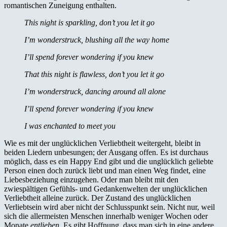
romantischen Zuneigung enthalten.
This night is sparkling, don’t you let it go
I’m wonderstruck, blushing all the way home
I’ll spend forever wondering if you knew
That this night is flawless, don’t you let it go
I’m wonderstruck, dancing around all alone
I’ll spend forever wondering if you knew
I was enchanted to meet you
Wie es mit der unglücklichen Verliebtheit weitergeht, bleibt in
beiden Liedern unbesungen; der Ausgang offen. Es ist durchaus
möglich, dass es ein Happy End gibt und die unglücklich geliebte
Person einen doch zurück liebt und man einen Weg findet, eine
Liebesbeziehung einzugehen. Oder man bleibt mit den
zwiespältigen Gefühls- und Gedankenwelten der unglücklichen
Verliebtheit alleine zurück. Der Zustand des unglücklichen
Verliebtsein wird aber nicht der Schlusspunkt sein. Nicht nur, weil
sich die allermeisten Menschen innerhalb weniger Wochen oder
Monate
entlieben
. Es gibt Hoffnung, dass man sich in eine andere