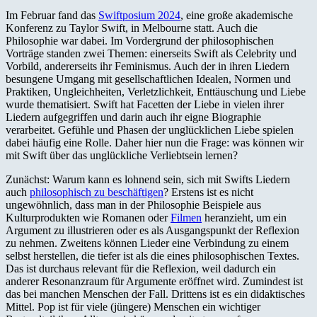
Im Februar fand das
Swiftposium 2024
, eine große akademische
Konferenz zu Taylor Swift, in Melbourne statt. Auch die
Philosophie war dabei. Im Vordergrund der philosophischen
Vorträge standen zwei Themen: einerseits Swift als Celebrity und
Vorbild, andererseits ihr Feminismus. Auch der in ihren Liedern
besungene Umgang mit gesellschaftlichen Idealen, Normen und
Praktiken, Ungleichheiten, Verletzlichkeit, Enttäuschung und Liebe
wurde thematisiert. Swift hat Facetten der Liebe in vielen ihrer
Liedern aufgegriffen und darin auch ihr eigne Biographie
verarbeitet. Gefühle und Phasen der unglücklichen Liebe spielen
dabei häufig eine Rolle. Daher hier nun die Frage: was können wir
mit Swift über das unglückliche Verliebtsein lernen?
Zunächst: Warum kann es lohnend sein, sich mit Swifts Liedern
auch
philosophisch zu beschäftigen
? Erstens ist es nicht
ungewöhnlich, dass man in der Philosophie Beispiele aus
Kulturprodukten wie Romanen oder
Filmen
heranzieht, um ein
Argument zu illustrieren oder es als Ausgangspunkt der Reflexion
zu nehmen. Zweitens können Lieder eine Verbindung zu einem
selbst herstellen, die tiefer ist als die eines philosophischen Textes.
Das ist durchaus relevant für die Reflexion, weil dadurch ein
anderer Resonanzraum für Argumente eröffnet wird. Zumindest ist
das bei manchen Menschen der Fall. Drittens ist es ein didaktisches
Mittel. Pop ist für viele (jüngere) Menschen ein wichtiger