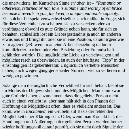
die unerwiderte, im Kantschen Sinne
erhaben
ist –
“Romantic or
otherwise, returned or not, love is sublime and worthy of embrace
because it reveals in you, the lover, a unique and noble capacity.”
Ein solcher Perspektivenwechsel stellt es auch radikal in Frage, sich
für diese Verliebtheit zu schämen, sie zu verstecken oder zu
verdrängen; obwohl es gute Gründe geben kann, sie für sich zu
behalten, schließlich löst ein Liebesgeständnis ja auch im anderen
etwas aus und bringt ihn oder sie in eine Position, darauf irgendwie
zu reagieren (zB. wenn man eine Arbeitsbeziehung dadurch
komplizierter machen oder eine Beziehung oder Freundschaft
gefährden würde). Die unglückliche Liebe zu verschweigen und
möglichst rasch zu überwinden, ist auch der häufigste “Tipp” in der
einschlägigen Ratgeberliteratur. Unglücklich verliebte Menschen
haben, auch wegen gängiger sozialer Normen, viel zu verlieren und
wenig zu gewinnen.
Solange man die unglückliche Verliebtheit für sich behält, bleibt sie
im Modus der Ungewissheit und des Möglichen. Man kann zwar
gute Gründe haben, anzunehmen, dass die geliebte Person nicht
auch in einen verliebt ist, aber man hält sich in den Phasen der
Hoffnung die Möglichkeit offen, dass es vielleicht anders ist. Das
kann, wie in
Enchanted
, ein Grübeln auf Basis der fehlenden
Möglichkeit einer Klärung sein. Oder, wenn man Kontakt hat, die
Handlungen und Äußerungen der geliebten Person werden immer
wieder hoffnungsvoll darauf geprüft, ob sie nicht doch Signale der