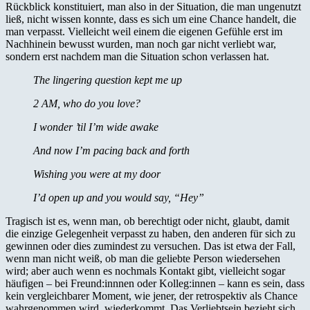
Rückblick konstituiert, man also in der Situation, die man ungenutzt
ließ, nicht wissen konnte, dass es sich um eine Chance handelt, die
man verpasst. Vielleicht weil einem die eigenen Gefühle erst im
Nachhinein bewusst wurden, man noch gar nicht verliebt war,
sondern erst nachdem man die Situation schon verlassen hat.
The lingering question kept me up
2 AM, who do you love?
I wonder ’til I’m wide awake
And now I’m pacing back and forth
Wishing you were at my door
I’d open up and you would say, “Hey”
Tragisch ist es, wenn man, ob berechtigt oder nicht, glaubt, damit
die einzige Gelegenheit verpasst zu haben, den anderen für sich zu
gewinnen oder dies zumindest zu versuchen. Das ist etwa der Fall,
wenn man nicht weiß, ob man die geliebte Person wiedersehen
wird; aber auch wenn es nochmals Kontakt gibt, vielleicht sogar
häufigen – bei Freund:innnen oder Kolleg:innen – kann es sein, dass
kein vergleichbarer Moment, wie jener, der retrospektiv als Chance
wahrgenommen wird, wiederkommt. Das Verliebtsein bezieht sich