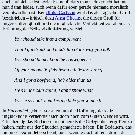
auch auf sich selbst bezieht; darauf, dass man sich verliebt hat und
nun daran leidet, auch wenn dafür eben gerade niemand moralisch
verantwortlich ist. Bei
Ulrika Carlsson
wird das als tragischer Groll
beschrieben – kritisch dazu
Anca Gheaus
, die diesen Groll für
ungerechtfertigt hält und die unglückliche Verliebtheit vor allem als
Erfahrung der Selbstviktimisierung versteht.
You should take it as a compliment
That I got drunk and made fun of the way you talk
You should think about the consequence
Of your magnetic field being a little too strong
And I got a boyfriend, he’s older than us
He’s in the club doing, I don’t know what
You’re so cool, it makes me hate you so much
In
Enchanted
geht es vor allem um die Hoffnung, dass die
unglückliche Verliebtheit sich doch noch zum Guten wenden wird.
Gleichzeitig das Bedauern, nicht bereits die Gelegenheit ergriffen zu
haben, mehr aus der Situation gemacht zu haben. Ein Bedauern, das
mitunter begründet erscheint, auch wenn es sich oft erst durch den