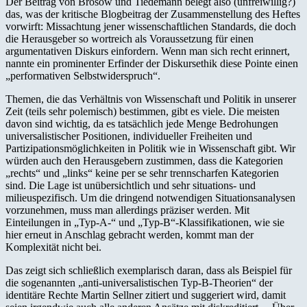
Der Beitrag von Brosow und Tiedemann belegt also (unfreiwillig?)
das, was der kritische Blogbeitrag der Zusammenstellung des Heftes
vorwirft: Missachtung jener wissenschaftlichen Standards, die doch
die Herausgeber so wortreich als Voraussetzung für einen
argumentativen Diskurs einfordern. Wenn man sich recht erinnert,
nannte ein prominenter Erfinder der Diskursethik diese Pointe einen
„performativen Selbstwiderspruch“.
Themen, die das Verhältnis von Wissenschaft und Politik in unserer
Zeit (teils sehr polemisch) bestimmen, gibt es viele. Die meisten
davon sind wichtig, da es tatsächlich jede Menge Bedrohungen
universalistischer Positionen, individueller Freiheiten und
Partizipationsmöglichkeiten in Politik wie in Wissenschaft gibt. Wir
würden auch den Herausgebern zustimmen, dass die Kategorien
„rechts“ und „links“ keine per se sehr trennscharfen Kategorien
sind. Die Lage ist unübersichtlich und sehr situations- und
milieuspezifisch. Um die dringend notwendigen Situationsanalysen
vorzunehmen, muss man allerdings präziser werden. Mit
Einteilungen in „Typ-A-“ und „Typ-B“-Klassifikationen, wie sie
hier erneut in Anschlag gebracht werden, kommt man der
Komplexität nicht bei.
Das zeigt sich schließlich exemplarisch daran, dass als Beispiel für
die sogenannten „anti-universalistischen Typ-B-Theorien“ der
identitäre Rechte Martin Sellner zitiert und suggeriert wird, damit