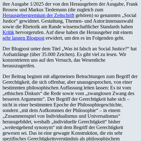
ihre Ausgabe 1/2025 der von den Herausgebern der Ausgabe, Frank
Brosow und Markus Tiedemann (die zugleich zum
Herausgebergremium der Zeitschrift
gehören) so genannten „Social
Justice“ gewidmet. Gestaltung, Themen- und Autor:innenauswahl
sowie die Rhetorik am Rande wissenschaftlicher Standards haben
Kritik
hervorgerufen. Auf diese haben die Herausgeber mit einem
sehr langen Blogpost
erwidert, um den es im Folgenden geht.
Der Blogpost unter dem Titel „Was ist falsch an Social Justice?“ hat
Aufsatzlänge (über 35.000 Zeichen). Es gibt viel zu lesen. Wir
konzentrieren uns auf den Versuch, das Wesentliche
herauszugreifen.
Der Beitrag beginnt mit allgemeinen Betrachtungen zum Begriff der
Gerechtigkeit, die sich offenbar, aber unausgesprochen, von einer
bestimmten philosophischen Auffassung leiten lassen: Es ist vom
„ethischen Diskurs“ die Rede sowie vom „zwanglosen Zwang des
besseren Arguments“. Der Begriff der Gerechtigkeit habe sich –
nicht in einer bestimmten Epoche der Philosophiegeschichte,
sondern „mit dem Aufkommen der Philosophie“ – in einem
„Zusammenspiel von Individualismus und Universalismus“
herausgebildet, weshalb „individuelle Gerechtigkeit“ bisher
„weitestgehend synonym“ mit dem Begriff der Gerechtigkeit
gewesen sei. Das ist eine gewagte Konstruktion, die ein sehr
spezifisches Gerechtigkeitsverständnis als philosophischem