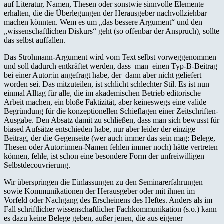
auf Literatur, Namen, Thesen oder sonstwie sinnvolle Elemente
erhalten, die die Überlegungen der Herausgeber nachvollziehbar
machen könnten. Wem es um „das bessere Argument“ und den
„wissenschaftlichen Diskurs“ geht (so offenbar der Anspruch), sollte
das selbst auffallen.
Das Strohmann-Argument wird vom Text selbst vorweggenommen
und soll dadurch entkräftet werden, dass man einen Typ-B-Beitrag
bei einer Autor:in angefragt habe, der dann aber nicht geliefert
worden sei. Das mitzuteilen, ist schlicht schlechter Stil. Es ist nun
einmal Alltag für alle, die im akademischen Betrieb editorische
Arbeit machen, ein bloße Faktizität, aber keineswegs eine valide
Begründung für die konzeptionellen Schieflagen einer Zeitschriften-
Ausgabe. Den Absatz damit zu schließen, dass man sich bewusst für
biased Aufsätze entschieden habe, nur aber leider der einzige
Beitrag, der die Gegenseite (wer auch immer das sein mag: Belege,
Thesen oder Autor:innen-Namen fehlen immer noch) hätte vertreten
können, fehle, ist schon eine besondere Form der unfreiwilligen
Selbstdecouvrierung.
Wir überspringen die Einlassungen zu den Seminarerfahrungen
sowie Kommunikationen der Herausgeber oder mit ihnen im
Vorfeld oder Nachgang des Erscheinens des Heftes. Anders als im
Fall schriftlicher wissenschaftlicher Fachkommunikation (s.o.) kann
es dazu keine Belege geben, außer jenen, die aus eigener