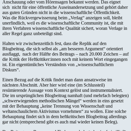
Anschauung oder vom Hörensagen bekannt werden. Das eignet
sich nicht für eine öffentliche Auseinandersetzung und gehört daher
aus guten Gründen nicht in die wissenschaftliche Öffentlichkeit.
Was die Rückvergewisserung beim „Verlag“ anzeigen soll, bleibt
unerfindlich, weil es die wissenschaftliche Community ist, die mit
ihren Verfahren wissenschaftliche Qualität sichert, woran Verlage in
aller Regel ganz unbeteiligt sind.
Halten wir zwischenzeitlich fest, dass die Replik auf den
Blogbeitrag, die sich selbst als „am besseren Argument“ orientiert
ausflaggt, nach der Hälfte des Beitrags – nach 20.000 Zeichen – auf
die Kritik der Heftkritiker:innen noch mit keinem Wort eingegangen
ist. Ein eigentümliches Verständnis von „wissenschaftlichem
Diskurs“.
Einen Bezug auf die Kritik findet man dann ansatzweise im
nächsten Abschnitt. Aber hier wird eine (im Schlussteil)
resümierende Aussage vom Kontext gelöst und instrumentalisiert.
Die im ursprünglichen Blogbeitrag namhaft (und mehrfach belegten)
„schwerwiegenden methodischen Mängel“ werden in eins gesetzt
mit der Behauptung „keine Trennung von Wissenschaft und
weltanschaulichem Aktivismus vornehmen“ zu wollen. Eine solche
Behauptung findet sich in dem heftkritischen Blogbeitrag allerdings
gar nicht (entsprechend gibt es auch mal wieder keinen Beleg).