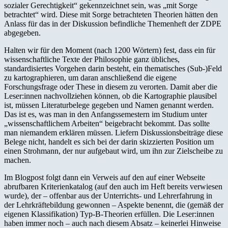
sozialer Gerechtigkeit“ gekennzeichnet sein, was „mit Sorge
betrachtet“ wird. Diese mit Sorge betrachteten Theorien hätten den
Anlass für das in der Diskussion befindliche Themenheft der ZDPE
abgegeben.
Halten wir für den Moment (nach 1200 Wörtern) fest, dass ein für
wissenschaftliche Texte der Philosophie ganz übliches,
standardisiertes Vorgehen darin besteht, ein thematisches (Sub-)Feld
zu kartographieren, um daran anschließend die eigene
Forschungsfrage oder These in diesem zu verorten. Damit aber die
Leser:innen nachvollziehen können, ob die Kartographie plausibel
ist, müssen Literaturbelege gegeben und Namen genannt werden.
Das ist es, was man in den Anfangssemestern im Studium unter
„wissenschaftlichem Arbeiten“ beigebracht bekommt. Das sollte
man niemandem erklären müssen. Liefern Diskussionsbeiträge diese
Belege nicht, handelt es sich bei der darin skizzierten Position um
einen Strohmann, der nur aufgebaut wird, um ihn zur Zielscheibe zu
machen.
Im Blogpost folgt dann ein Verweis auf den auf einer Webseite
abrufbaren Kriterienkatalog (auf den auch im Heft bereits verwiesen
wurde), der – offenbar aus der Unterrichts- und Lehrerfahrung in
der Lehrkräftebildung gewonnen – Aspekte benennt, die (gemäß der
eigenen Klassifikation) Typ-B-Theorien erfüllen. Die Leser:innen
haben immer noch – auch nach diesem Absatz – keinerlei Hinweise