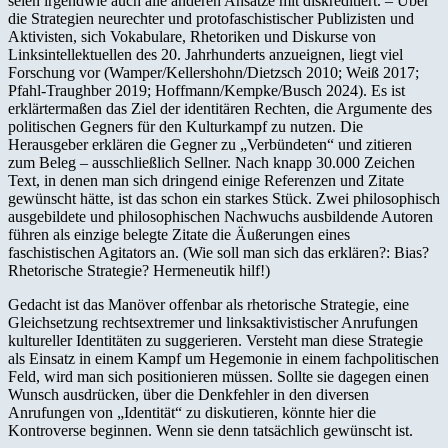
seien irgendwie auch alle anderen Ansätze mit diskreditiert. – Über
die Strategien neurechter und protofaschistischer Publizisten und
Aktivisten, sich Vokabulare, Rhetoriken und Diskurse von
Linksintellektuellen des 20. Jahrhunderts anzueignen, liegt viel
Forschung vor (Wamper/Kellershohn/Dietzsch 2010; Weiß 2017;
Pfahl-Traughber 2019; Hoffmann/Kempke/Busch 2024). Es ist
erklärtermaßen das Ziel der identitären Rechten, die Argumente des
politischen Gegners für den Kulturkampf zu nutzen. Die
Herausgeber erklären die Gegner zu „Verbündeten“ und zitieren
zum Beleg – ausschließlich Sellner. Nach knapp 30.000 Zeichen
Text, in denen man sich dringend einige Referenzen und Zitate
gewünscht hätte, ist das schon ein starkes Stück. Zwei philosophisch
ausgebildete und philosophischen Nachwuchs ausbildende Autoren
führen als einzige belegte Zitate die Äußerungen eines
faschistischen Agitators an. (Wie soll man sich das erklären?: Bias?
Rhetorische Strategie? Hermeneutik hilf!)
Gedacht ist das Manöver offenbar als rhetorische Strategie, eine
Gleichsetzung rechtsextremer und linksaktivistischer Anrufungen
kultureller Identitäten zu suggerieren. Versteht man diese Strategie
als Einsatz in einem Kampf um Hegemonie in einem fachpolitischen
Feld, wird man sich positionieren müssen. Sollte sie dagegen einen
Wunsch ausdrücken, über die Denkfehler in den diversen
Anrufungen von „Identität“ zu diskutieren, könnte hier die
Kontroverse beginnen. Wenn sie denn tatsächlich gewünscht ist.