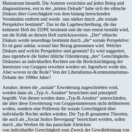
Mainstream hinstellt. Die Autoren verzichten auf jeden Beleg und
diagnostizieren, erst in der „letzten Dekade“ habe sich der ethische
Diskurs über Gerechtigkeit von dem bislang herrschenden
Verständnis entfernt und werde nun stärker durch „die soziale
Perspektive bestimmt“. Das ist die Lagebeschreibung, die das
kritisierte Heft der ZDPE bestimmt und die nun erneut bemüht wird,
um die Kritik an diesem Heft zurückzuweisen. „Der“ ethische
Diskurs werde neuerdings bestimmt durch „die“ soziale Perspektive:
Es ist ganz unklar, worauf hier Bezug genommen wird. Welcher
Diskurs und welche Perspektive sind gemeint? Es wird suggeriert,
dass irgendwie die bisher übliche Orientierung „des“ Gerechtigkeits-
Diskurses an individuellen Rechten um die Berücksichtigung der
Interessen von Gruppen erweitert worden sei. Irgendwer wolle das.
Aber wovon ist die Rede? Von der Liberalismus-Kommunitarismus-
Debatte der 1990er Jahre?
Ansätze, denen die „soziale“ Erweiterung zugeschrieben wird,
werden dann als „Typ-A- Ansätze“ bezeichnet und prinzipiell
begrüßt. Von diesen werden dann „Typ-B-Ansätze“ unterschieden,
die über diese Erweiterung von Gruppeninteressen nicht deliberieren
wollen, sondern eine Präferenz für soziale Gerechtigkeit über
individuelle Rechte stellen würden. Die Typ-B genannten Theorien,
die auch als „Social Justice Bewegung“ bezeichnet werden, sollen
durch „das Werben für das pauschale Abrücken
von individueller Gerechtigkeit zum Zweck der Gewährleistung von