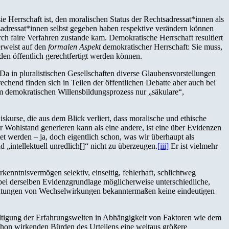
e Herrschaft ist, den moralischen Status der Rechtsadressat*innen als
htsadressat*innen selbst gegeben haben respektive verändern können
 faire Verfahren zustande kam. Demokratische Herrschaft resultiert
erweist auf den
formalen Aspekt
demokratischer Herrschaft: Sie muss,
den öffentlich gerechtfertigt werden können.
Da in pluralistischen Gesellschaften diverse Glaubensvorstellungen
chend finden sich in Teilen der öffentlichen Debatte aber auch bei
m demokratischen Willensbildungsprozess nur „säkulare“,
iskurse, die aus dem Blick verliert, dass moralische und ethische
r Wohlstand generieren kann als eine andere, ist eine über Evidenzen
et werden – ja, doch eigentlich schon, was wir überhaupt als
„intellektuell unredlich[]“ nicht zu überzeugen.
[iii]
Er ist vielmehr
kenntnisvermögen selektiv, einseitig, fehlerhaft, schlichtweg
bei derselben Evidenzgrundlage möglicherweise unterschiedliche,
achtungen von Wechselwirkungen bekanntermaßen keine eindeutigen
ältigung der Erfahrungswelten in Abhängigkeit von Faktoren wie dem
schon wirkenden Bürden des Urteilens eine weitaus größere