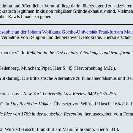
gion und öffentlicher Vernunft liegt darin, überzeugend zu skizzieren,
kratisch legitimen Inklusion religiöser Gründe exhaustiv sind. Vielmeh
 über Rawls hinaus zu gehen.
losophie an der Johann Wolfgang Goethe-Universität Frankfurt am Mai
m Verhältnis von Religion und deliberativer Demokratie. Hierzu erschei
democracy“. In
Religion in the 21st century. Challenges and transformat
 Uellenberg. München: Piper. Hier S. 45 (Hervorhebung M.R.).
klärung. Die kritizistische Alternative zu Fundamentalismus und Beli
 consensus“.
New York University Law Review
64(2): 235-255.
t“. In
Das Recht der Völker
. Übersetzt von Wilfried Hinsch, 165-218. B
e Idee von 1789 in der deutschen Rezeption
, herausgegeben vom Foru
von Wilfried Hinsch. Frankfurt am Main: Suhrkamp. Hier S. 318.