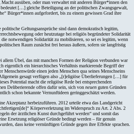
ng Macht ausüben, oder man verwaltet mit anderen Bürger*innen den
edeutet […] gleiche Beteiligung an der politischen Zwangsgewalt,
he“ Bürger*innen aufgefordert, bis zu einem gewissen Grad ihre
e politische Geltungsansprüche sind dann demokratisch legitim,
echtsbewegung oder heutzutage bei religiös begründeter Solidarität
die notwendigen Solidarität zu mobilisieren, so sei es legitim, wenn
litischen Raum zunächst frei heraus äußern, sofern sie langfristig
, bei allem Übel, das mit manchen Formen der Religion verbunden war
 eigentlich ein hierarchisches Verhältnis markierende Begriff der
f der Menschenwürde einen jeden Menschen qua seines Menschseins
llgemein gesagt verfügen also „[r]eligiöse Überlieferungen […] für
eses Potential macht die religiöse Rede bei entsprechenden
en Deliberierende offen dafür sein, sich von
neuen
guten Gründen
igentlich schon bekannte Vernunftideen geringgeschätzt werden.
meine Akzeptanz herbeizuführen. 2012 urteile etwa das Landgericht
chtfertigen[de]“ Körperverletzung im Widerspruch zu Art. 2 Abs. 2
egeln der ärztlichen Kunst durchgeführt werden“ und somit das
eine Ersetzung religiöser Gründe bedingt werden – für genuin
t wurden, dass keine vernünftigen Gründe gegen ihre Effekte sprachen.