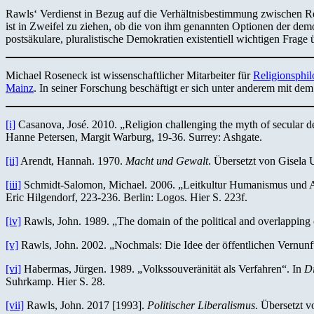
Rawls‘ Verdienst in Bezug auf die Verhältnisbestimmung zwischen Reli
ist in Zweifel zu ziehen, ob die von ihm genannten Optionen der demo
postsäkulare, pluralistische Demokratien existentiell wichtigen Frage
Michael Roseneck ist wissenschaftlicher Mitarbeiter für
Religionsphi
Mainz
. In seiner Forschung beschäftigt er sich unter anderem mit de
[i]
Casanova, José. 2010. „Religion challenging the myth of secular 
Hanne Petersen, Margit Warburg, 19-36. Surrey: Ashgate.
[ii]
Arendt, Hannah. 1970.
Macht und Gewalt
. Übersetzt von Gisela
[iii]
Schmidt-Salomon, Michael. 2006. „Leitkultur Humanismus und Auf
Eric Hilgendorf, 223-236. Berlin: Logos. Hier S. 223f.
[iv]
Rawls, John. 1989. „The domain of the political and overlapping
[v]
Rawls, John. 2002. „Nochmals: Die Idee der öffentlichen Vernunf
[vi]
Habermas, Jürgen. 1989. „Volkssouveränität als Verfahren“. In
Di
Suhrkamp. Hier S. 28.
[vii]
Rawls, John. 2017 [1993].
Politischer Liberalismus
. Übersetzt 