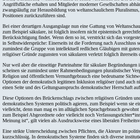
Angriffsfläche erhalten und Mitglieder moderner Gesellschaften abhän
zwangsläufig zur Herausbildung von weltanschaulichem Pluralismus, w
Positionen zurückzuführen sind.
Bei einer derartigen Ausgangslage nun eine Gattung von Weltanschauun
zum Beispiel säkulare, ist folglich insofern nicht epistemisch gerechtf
Berücksichtigung findet. Wenn dem so ist, verstrickt sich das vorges
in Selbstwidersprüche: Einerseits ist die Forderung nach Ausschluss se
zumindest die Gruppe von intellektuell redlichen Gläubigen mit gut
religiöser Gründe zugunsten von säkularen verletzt folglich ihrerseits
Nur weil aber die einseitige Parteinahme für säkulare Begründungen in
scheinen sie zumindest unter Rahmenbedingungen pluralistischer Verge
Religion und öffentlichem Vernunftgebrauch eine bedeutsame Sichtwo
Optionen der demokratisch legitimen Inklusion religiöser (und auch 
einen Seite und des Geltungsanspruchs demokratischer Herrschaft auf 
Diese Optionen des Brückenschlags zwischen religiösen Gründen und 
demokratischen Systemen politisch agieren, zum Beispiel wenn sie ein
vielleicht, denn man mag es im alltäglichen Sprachgebrauch gewohnt 
zum Beispiel Abgeordnete oder vielleicht noch Verfassungsrichter*
Meinung ist“, gilt vielen als Ausdrucksweise eines liberalen Freiheitsv
Eine strikte Unterscheidung zwischen Pflichten, die Akteure im politi
kurzschlüssig. In demokratischen Systeme finden sich diverse institu