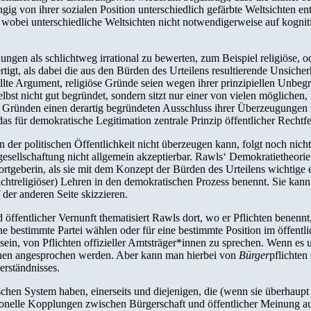
gig von ihrer sozialen Position unterschiedlich gefärbte Weltsichten 
obei unterschiedliche Weltsichten nicht notwendigerweise auf kognitiv
gen als schlichtweg irrational zu bewerten, zum Beispiel religiöse, o
ertigt, als dabei die aus den Bürden des Urteilens resultierende Unsicherh
tellte Argument, religiöse Gründe seien wegen ihrer prinzipiellen Unbeg
lbst nicht gut begründet, sondern sitzt nur einer von vielen möglichen, 
en Gründen einen derartig begründeten Ausschluss ihrer Überzeugungen 
 das für demokratische Legitimation zentrale Prinzip öffentlicher Rechtf
 der politischen Öffentlichkeit nicht überzeugen kann, folgt noch nicht
sellschaftung nicht allgemein akzeptierbar. Rawls‘ Demokratietheorie 
rtgeberin, als sie mit dem Konzept der Bürden des Urteilens wichtige
nichtreligiöser) Lehren in den demokratischen Prozess benennt. Sie kan
der anderen Seite skizzieren.
öffentlicher Vernunft thematisiert Rawls dort, wo er Pflichten benen
e bestimmte Partei wählen oder für eine bestimmte Position im öffentli
sein, von Pflichten offizieller Amtsträger*innen zu sprechen. Wenn es
innen angesprochen werden. Aber kann man hierbei von
Bürger
pflichten
erständnisses.
schen System haben, einerseits und diejenigen, die (wenn sie überhaupt
tionelle Kopplungen zwischen Bürgerschaft und öffentlicher Meinung au