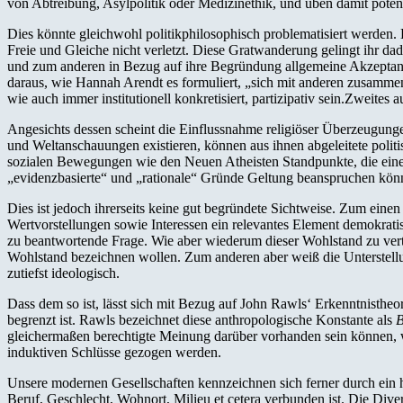
von Abtreibung, Asylpolitik oder Medizinethik, und üben damit potent
Dies könnte gleichwohl politikphilosophisch problematisiert werden. D
Freie und Gleiche nicht verletzt. Diese Gratwanderung gelingt ihr da
und zum anderen in Bezug auf ihre Begründung allgemeine Akzeptanz 
daraus, wie Hannah Arendt es formuliert, „sich mit anderen zusamm
wie auch immer institutionell konkretisiert, partizipativ sein.Zweites 
Angesichts dessen scheint die Einflussnahme religiöser Überzeugungen
und Weltanschauungen existieren, können aus ihnen abgeleitete polit
sozialen Bewegungen wie den Neuen Atheisten Standpunkte, die einen
„evidenzbasierte“ und „rationale“ Gründe Geltung beanspruchen kön
Dies ist jedoch ihrerseits keine gut begründete Sichtweise. Zum einen
Wertvorstellungen sowie Interessen ein relevantes Element demokratis
zu beantwortende Frage. Wie aber wiederum dieser Wohlstand zu vertei
Wohlstand bezeichnen wollen. Zum anderen aber weiß die Unterstellun
zutiefst ideologisch.
Dass dem so ist, lässt sich mit Bezug auf John Rawls‘ Erkenntnistheor
begrenzt ist. Rawls bezeichnet diese anthropologische Konstante als
B
gleichermaßen berechtigte Meinung darüber vorhanden sein können, 
induktiven Schlüsse gezogen werden.
Unsere modernen Gesellschaften kennzeichnen sich ferner durch ein 
Beruf, Geschlecht, Wohnort, Milieu et cetera verbunden ist. Die Div