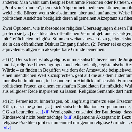
anderen: Man wählt zum Beispiel bestimmte Personen oder Parteien, 
„Pool von Gründen“, derer sich Abgeordnete bedienen können, um ihr
welche die Bürger, wenn sie abstimmen, aber auch auf andere Weise 
politischen Ansichten bezüglich deren allgemeinen Akzeptanz zu filte
Zwei Optionen, wie insbesondere religiöse Überzeugungen diesen Filte
„sofern sie […] das Ideal des öffentlichen Vernunftgebrauchs stärk[en
mit Geflüchteten, religiöse Stimmen weitaus besser dazu geeignet sind
sie in den öffentlichen Diskurs Eingang finden. (2) Ferner sei es op
äquivalente, allgemein akzeptierbare Gründe benennen.
ad (1): Der sich selbst als „religiös unmusikalisch“ bezeichnende Jü
und ist, religiöse Überzeugungen auch eine wichtige epistemische Re
Würde – zu finden in Begriffen wie dem der Amtswürde beispielswei
einen unendlichen Wert zuzusprechen, geht auf die aus dem Judentu
moralische Intuitionen, insbesondere im Hinblick auf sensible Forme
politischen Fragen zu einem ernsthaften Kandidaten für mögliche Wah
aus religiöser Rede inspirieren zu lassen. Religiöse Semantik darf ni
ad (2): Ferner ist zu hinterfragen, ob langfristig immerzu eine Erset
Köln, dass eine „ohne […] medizinische Indikation“ vorgenommene, re
GG zu beurteilen sei.
[xii]
Wenig später entschied der Bundestag, dass
Kindeswohl nicht beeinträchtige.
[xiii]
Allgemeine Akzeptanz in Bezug d
religiöse Praktiken gibt es nun einmal nur genuin religiöse Gründe –,
[xiv]