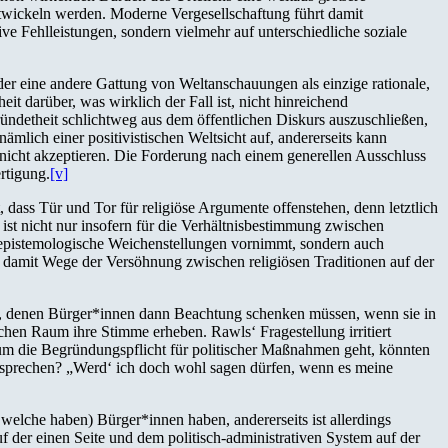
entwickeln werden. Moderne Vergesellschaftung führt damit
e Fehlleistungen, sondern vielmehr auf unterschiedliche soziale
der eine andere Gattung von Weltanschauungen als einzige rationale,
eit darüber, was wirklich der Fall ist, nicht hinreichend
ründetheit schlichtweg aus dem öffentlichen Diskurs auszuschließen,
nämlich einer positivistischen Weltsicht auf, andererseits kann
nicht akzeptieren. Die Forderung nach einem generellen Ausschluss
ertigung.
[v]
, dass Tür und Tor für religiöse Argumente offenstehen, denn letztlich
ist nicht nur insofern für die Verhältnisbestimmung zwischen
 epistemologische Weichenstellungen vornimmt, sondern auch
n damit Wege der Versöhnung zwischen religiösen Traditionen auf der
nt, denen Bürger*innen dann Beachtung schenken müssen, wenn sie in
chen Raum ihre Stimme erheben. Rawls‘ Fragestellung irritiert
 um die Begründungspflicht für politischer Maßnahmen geht, könnten
 sprechen? „Werd‘ ich doch wohl sagen dürfen, wenn es meine
 welche haben) Bürger*innen haben, andererseits ist allerdings
f der einen Seite und dem politisch-administrativen System auf der