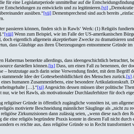
die für eine Legislaturperiode unmittelbar auf die Entscheidungsfindu
e Entscheidungen zu entwickeln und zu legitimieren.
[vi]
„Demokratie b
übereinander ausüben.“
[vii]
Dementsprechend sind auch bereits „einfac
rn.
r passieren können, finden sich in Rawls‘ Werk: (1) Religiös fundiert
].“
[viii]
Wenn zum Beispiel, wie im Falle der US-amerikanischen Bürgerr
, doch eigentlich allgemein akzeptierbare Zwecke zu dramatisieren und 
portun, dass Gläubige aus ihren Überzeugungen entnommene Gründe im po
rgen Habermas bemerkte allerdings, dass ideengeschichtlich betrachtet
ssource darstellen können.
[ix]
Dass, um einen Fall zu benennen, der doch
se – heutzutage auch darin seine Verwendung findet, mit dem Begrif
m stammende Idee der Gottesebenbildlichkeit des Menschen zurück.
[x]
A
n eines humanen Zusammenlebens, eine besondere Artikulationskraft. Di
rheitsgehalte […].“
[xi]
Angesichts dessen müssen über politische Them
cht nur, wie bei Rawls, als motivationaler Durchlauferhitzer für doch e
zung religiöser Gründe in öffentlich zugängliche vonnöten ist, um allge
ligiös motivierte Beschneidung männlicher Säuglinge als „nicht zu re
 religiöse Zirkumzisionen dann zulässig seien, „wenn diese nach den R
ie eine religiös begründete Praxis konnte in diesem Fall nicht durch 
 sondern es reichte aus, dass religiöse Gründe so in Recht transformier