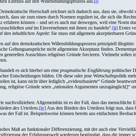
iell Einfluss auf den Willensbildungsprozess aus.
[i]
emokratische Herrschaft zeichnet sich dadurch aus, dass sie, obwohl si
durch, dass sie zum einen durch Normen reguliert ist, die sich die Rec
erfahren können – und sei es auch nur deswegen, weil eine Norm durch
enzuschließen
und
im Einvernehmen mit ihnen zu handeln“.
[ii]
Erstes v
auf den
inhaltlichen Aspekt
: Sie muss mit allgemein akzeptierbaren Grün
 auf den demokratischen Willensbildungsprozess prinzipiell illegitim: 
ische Geltungsansprüche nicht allgemeine Akzeptanz finden. Dementspre
 generellen Ausschluss religiöser Gründe forcieren. Vielmehr sollen i
nen.
 handelt es sich hierbei um eine
pragmatische Engführung
politischer D
cher Entscheidungen bilden. Ob diese oder jene Wirtschaftspolitik meh
len ist, kann nicht über lediglich „evidenzbasierte“ Gründe beantwort
g, religiöse Gründe seien „rationalen Argumenten unzugänglich[]“ und 
ie nachvollziehen: Allgemeinhin ist es der Fall, dass das menschliche Er
ürden des Urteilens
.
[iv]
Aus den Bürden des Urteilens folgt nun, dass 
was der Fall ist. Beispielsweise können bereits aus einfachsten Beob
hohes Maß an funktionaler Differenzierung, mit der auch eine Vervielf
ersifizierung der Erfahrungswelt wiederum begünstigt, dass die immer 