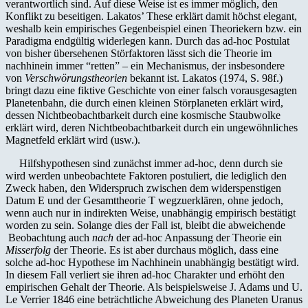
verantwortlich sind. Auf diese Weise ist es immer möglich, den
Konflikt zu beseitigen. Lakatos’ These erklärt damit höchst elegant,
weshalb kein empirisches Gegenbeispiel einen Theoriekern bzw. ein
Paradigma endgültig widerlegen kann. Durch das ad-hoc Postulat
von bisher übersehenen Störfaktoren lässt sich die Theorie im
nachhinein immer “retten” – ein Mechanismus, der insbesondere
von
Verschwörungstheorien
bekannt ist. Lakatos (1974, S. 98f.)
bringt dazu eine fiktive Geschichte von einer falsch vorausgesagten
Planetenbahn, die durch einen kleinen Störplaneten erklärt wird,
dessen Nichtbeobachtbarkeit durch eine kosmische Staubwolke
erklärt wird, deren Nichtbeobachtbarkeit durch ein ungewöhnliches
Magnetfeld erklärt wird (usw.).
Hilfshypothesen sind zunächst immer ad-hoc, denn durch sie
wird werden unbeobachtete Faktoren postuliert, die lediglich den
Zweck haben, den Widerspruch zwischen dem widerspenstigen
Datum E und der Gesamttheorie T wegzuerklären, ohne jedoch,
wenn auch nur in indirekten Weise, unabhängig empirisch bestätigt
worden zu sein. Solange dies der Fall ist, bleibt die abweichende
Beobachtung auch
nach
der ad-hoc Anpassung der Theorie ein
Misserfolg
der Theorie. Es ist aber durchaus möglich, dass eine
solche ad-hoc Hypothese im Nachhinein unabhängig bestätigt wird.
In diesem Fall verliert sie ihren ad-hoc Charakter und erhöht den
empirischen Gehalt der Theorie. Als beispielsweise J. Adams und U.
Le Verrier 1846 eine beträchtliche Ab­weichung des Planeten Uranus