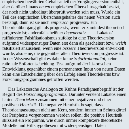
empirischen bewährten Gehaltsanteil der Vorgängerversion enthält,
aber darüber hinaus
neuen
empirischen Überschussgehalt besitzt,
der noch nicht unbedingt überprüft worden sein muss. Wurde ein
Teil des empirischen Überschussgehaltes der neuen Version auch
bestätigt, dann ist sie auch
empirisch
progressiv. Ein
Theorienübergang gilt als progressiv, wenn er zumindest theoretisch
progressiv ist; andernfalls heißt er
degenerativ
.
Lakatos’
raffiniertem Falsifikationismus zufolge ist eine Theorieversion
aufgrund widerspenstiger Daten erst dann als gescheitert bzw.
weich
falsifiziert anzusehen, wenn eine
bessere
Theorieversion entwickelt
wurde, also eine, die gegenüber alten Theorieversion progressiv ist.
In der Wissenschaft gibt es daher keine
Sofortrationalität
, keine
rationale Sofortentscheidung. Erst aufgrund der historischen
Entwicklung gegen­über einem permanenten Input von neuen Daten
kann eine Entscheidung über den Erfolg eines Theoriekerns bzw.
Forschungsprogrammes getroffen werden.
Das Lakatossche Analogon zu Kuhns Paradigmenbegriff ist der
Begriff des
Forschungsprogramms
. Darunter versteht Lakatos einen
harten
Theoriekern
zusammen mit einer negativen und einer
positiven
Heuristik
. Die negative Heuristik besagt, dass
Theorieanpassungen nicht am Kern, sondern immer im Schutzgürtel
der Peripherie vorgenommen werden sollen; die positive Heuristik
skizziert ein Programm, wie durch immer komplexere theoretische
Modelle und Hilfshypothesen mit widerspenstigen Daten