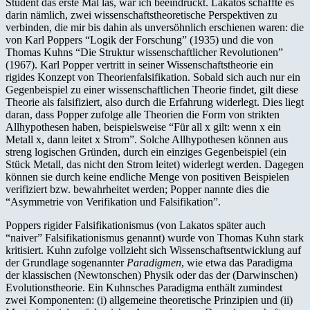
Student das erste Mal las, war ich beeindruckt. Lakatos schaffte es
darin nämlich, zwei wissenschaftstheoretische Perspektiven zu
verbinden, die mir bis dahin als unversöhnlich erschienen waren: die
von Karl Poppers “Logik der Forschung” (1935) und die von
Thomas Kuhns “Die Struktur wissenschaftlicher Revolutionen”
(1967). Karl Popper vertritt in seiner Wissenschaftstheorie ein
rigides Konzept von Theorienfalsifikation. Sobald sich auch nur ein
Gegenbeispiel zu einer wissenschaftlichen Theorie findet, gilt diese
Theorie als falsifiziert, also durch die Erfahrung widerlegt. Dies liegt
daran, dass Popper zufolge alle Theorien die Form von strikten
Allhypothesen haben, beispielsweise “Für all x gilt: wenn x ein
Metall x, dann leitet x Strom”. Solche Allhypothesen können aus
streng logischen Gründen, durch ein einziges Gegenbeispiel (ein
Stück Metall, das nicht den Strom leitet) widerlegt werden. Dagegen
können sie durch keine endliche Menge von positiven Beispielen
verifiziert bzw. bewahrheitet werden; Popper nannte dies die
“Asymmetrie von Verifikation und Falsifikation”.
Poppers rigider Falsifikationismus (von Lakatos später auch
“naiver” Falsifikationismus genannt) wurde von Thomas Kuhn stark
kritisiert. Kuhn zufolge vollzieht sich Wissenschaftsentwicklung auf
der Grundlage sogenannter
Paradigmen
, wie etwa das Paradigma
der klassischen (New­tonschen) Physik oder das der (Darwinschen)
Evolutionstheorie. Ein Kuhnsches Paradigma enthält zumindest
zwei Komponenten: (i) allgemeine theoretische Prinzipien und (ii)