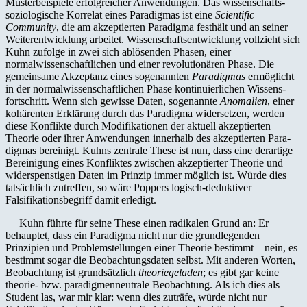
Musterbeispiele erfolgreicher Anwendungen. Das wissenschafts­
soziolo­gische Korrelat eines Paradigmas ist eine
Scientific
Community
, die am akzeptierten Paradigma festhält und an seiner
Weiterentwicklung arbeitet. Wissenschaftsentwicklung vollzieht sich
Kuhn zufolge in zwei sich ablösenden Phasen, einer
normalwissenschaftlichen und einer revolutionären Phase. Die
gemeinsame Akzeptanz eines sogenannten
Paradigmas
er­möglicht
in der normalwissen­schaftlichen Phase kontinuier­lichen Wissens­
fortschritt. Wenn sich gewisse Daten, sogenannte
Anomalien
, einer
kohä­renten Erklärung durch das Paradigma wider­setzen, werden
diese Kon­flikte durch Modifikationen der aktuell akzeptierten
Theorie oder ihrer Anwendungen innerhalb des akzeptierten Para­
digmas be­reinigt. Kuhns zentrale These ist nun, dass eine derartige
Bereinigung eines Konfliktes zwischen akzeptierter Theorie und
widerspenstigen Daten im Prinzip immer möglich ist. Würde dies
tatsächlich zutreffen, so wäre Poppers logisch-deduktiver
Falsifikationsbegriff damit erledigt.
Kuhn führte für seine These einen radikalen Grund an: Er
behauptet, dass ein Paradigma nicht nur die grund­legenden
Prinzipien und Problemstellungen einer Theorie bestimmt – nein, es
bestimmt sogar die Beobachtungsdaten selbst. Mit anderen Worten,
Beobachtung ist grundsätzlich
theoriegeladen
; es gibt gar keine
theorie- bzw. paradig­menneutrale Beobachtung. Als ich dies als
Student las, war mir klar: wenn dies zuträfe, würde nicht nur