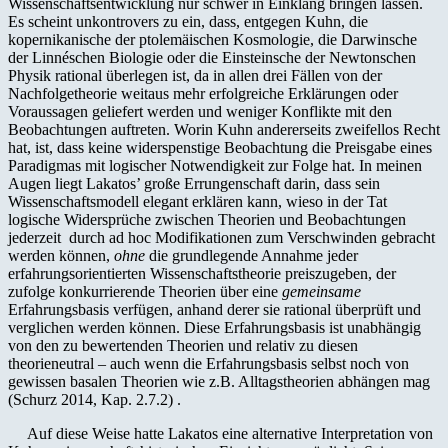
Wissenschaftsentwicklung nur schwer in Einklang bringen lassen.
Es scheint unkontrovers zu ein, dass, entgegen Kuhn, die
kopernikanische der ptolemäischen Kosmologie, die Darwinsche
der Linnéschen Biologie oder die Einsteinsche der Newtonschen
Physik rational überlegen ist, da in allen drei Fällen von der
Nachfolgetheorie weitaus mehr erfolgreiche Erklärungen oder
Voraussagen geliefert werden und weniger Konflikte mit den
Beobachtungen auftreten. Worin Kuhn andererseits zweifellos Recht
hat, ist, dass keine widerspenstige Beobachtung die Preisgabe eines
Paradigmas mit logischer Notwendigkeit zur Folge hat. In meinen
Augen liegt Lakatos’ große Errungenschaft darin, dass sein
Wissenschaftsmodell elegant erklären kann, wieso in der Tat
logische Widersprüche zwischen Theorien und Beobachtungen
jederzeit durch ad hoc Modifikationen zum Verschwinden gebracht
werden können,
ohne
die grundlegende Annahme jeder
erfahrungsorientierten Wissenschaftstheorie preiszugeben, der
zufolge konkurrierende Theorien über eine
gemeinsame
Erfahrungsbasis verfügen, anhand derer sie rational überprüft und
verglichen werden können. Diese Erfahrungsbasis ist unabhängig
von den zu bewertenden Theorien und relativ zu diesen
theorieneutral – auch wenn die Erfahrungsbasis selbst noch von
gewissen basalen Theorien wie z.B. Alltagstheorien abhängen mag
(Schurz 2014, Kap. 2.7.2) .
Auf diese Weise hatte Lakatos eine alternative Interpretation von