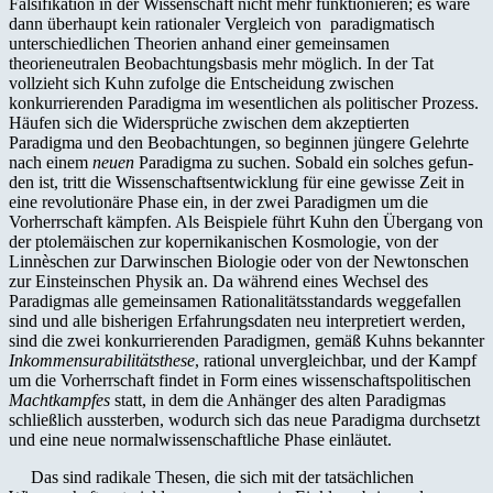
Falsifikation in der Wissenschaft nicht mehr funktionieren; es wäre
dann überhaupt kein rationaler Vergleich von paradigmatisch
unterschiedlichen Theorien anhand einer gemeinsamen
theorieneutralen Beobachtungsbasis mehr möglich. In der Tat
vollzieht sich Kuhn zufolge die Entscheidung zwischen
konkurrierenden Paradigma im wesentlichen als politischer Prozess.
Häufen sich die Widersprüche zwischen dem akzeptierten
Paradigma und den Beobachtungen, so beginnen jüngere Gelehrte
nach einem
neuen
Paradigma zu suchen. Sobald ein solches gefun­
den ist, tritt die Wissenschaftsentwicklung für eine gewisse Zeit in
eine re­volutionäre Phase ein, in der zwei Paradigmen um die
Vorherrschaft kämp­fen. Als Beispiele führt Kuhn den Über­gang von
der ptolemäischen zur kopernikanischen Kosmologie, von der
Linnèschen zur Darwinschen Biologie oder von der New­tonschen
zur Ein­steinschen Physik an. Da während eines Wechsel des
Paradigmas alle gemeinsamen Rationalitätsstandards weg­gefallen
sind und alle bisherigen Erfahrungs­daten neu interpretiert werden,
sind die zwei konkurrierenden Paradigmen, gemäß Kuhns bekannter
Inkommensura­bilitätsthese
, rational unver­gleichbar, und der Kampf
um die Vorherrschaft findet in Form eines wissenschaftspolitischen
Macht­kampfes
statt, in dem die Anhänger des alten Paradigmas
schließlich aus­sterben, wodurch sich das neue Paradigma durchsetzt
und eine neue nor­malwissen­schaftliche Phase einläutet.
Das sind radikale Thesen, die sich mit der tatsächlichen