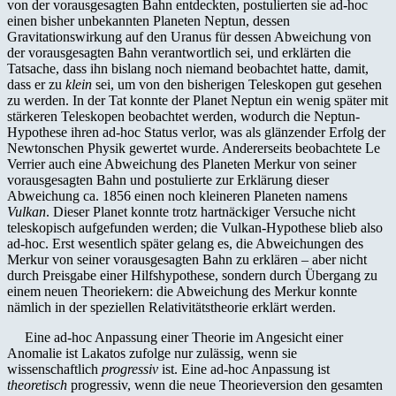
von der vorausgesagten Bahn entdeckten, postulierten sie ad-hoc
einen bisher unbekannten Planeten Neptun, dessen
Gravitationswirkung auf den Uranus für dessen Abweichung von
der vorausgesagten Bahn verantwortlich sei, und erklärten die
Tatsache, dass ihn bislang noch niemand beobachtet hatte, damit,
dass er zu
klein
sei, um von den bisherigen Teleskopen gut gesehen
zu werden. In der Tat konnte der Planet Neptun ein wenig später mit
stärkeren Teleskopen beobachtet werden, wodurch die Neptun-
Hypothese ihren ad-hoc Status verlor, was als glänzender Erfolg der
Newtonschen Physik gewertet wurde. Andererseits beobachtete Le
Verrier auch eine Abweichung des Planeten Merkur von seiner
vorausgesagten Bahn und postulierte zur Erklärung dieser
Abweichung ca. 1856 einen noch kleineren Planeten namens
Vulkan
. Dieser Planet konnte trotz hartnäckiger Versuche nicht
teleskopisch aufgefunden werden; die Vulkan-Hypothese blieb also
ad-hoc. Erst wesentlich später gelang es, die Abweichungen des
Merkur von seiner vorausgesagten Bahn zu erklären – aber nicht
durch Preis­gabe einer Hilfshypothese, sondern durch Übergang zu
einem neuen Theoriekern: die Abweichung des Merkur konnte
nämlich in der speziellen Relativitätstheorie erklärt werden.
Eine ad-hoc Anpassung einer Theorie im Angesicht einer
Anomalie ist Lakatos zufolge nur zulässig, wenn sie
wissenschaftlich
progressiv
ist. Eine ad-hoc Anpassung ist
theoretisch
progressiv, wenn die neue Theorieversion den gesamten