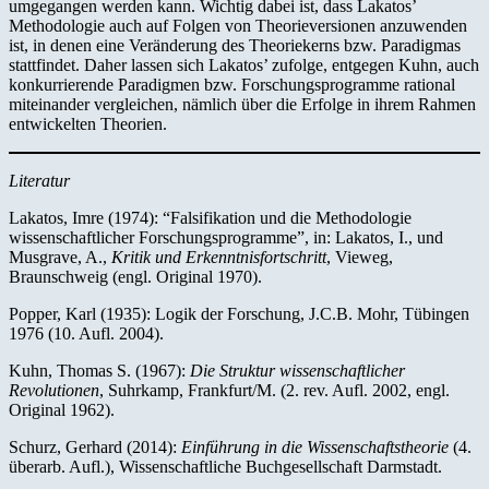
umgegangen werden kann. Wichtig dabei ist, dass Lakatos’
Methodologie auch auf Folgen von Theorieversionen anzuwenden
ist, in denen eine Veränderung des Theoriekerns bzw. Paradigmas
stattfindet. Daher lassen sich Lakatos’ zufolge, entgegen Kuhn, auch
konkurrierende Paradigmen bzw. Forschungsprogramme rational
miteinander vergleichen, nämlich über die Erfolge in ihrem Rahmen
entwickelten Theorien.
Literatur
Lakatos, Imre (1974): “Falsifikation und die Methodologie
wissenschaftlicher Forschungsprogramme”, in: Lakatos, I., und
Musgrave, A.,
Kritik und Erkenntnisfortschritt
, Vieweg,
Braunschweig (engl. Original 1970).
Popper, Karl (1935): Logik der Forschung, J.C.B. Mohr, Tübingen
1976 (10. Aufl. 2004).
Kuhn, Thomas S. (1967):
Die Struktur wissenschaftlicher
Revolutionen
, Suhrkamp, Frankfurt/M. (2. rev. Aufl. 2002, engl.
Original 1962).
Schurz, Gerhard (2014):
Einführung in die Wissenschaftstheorie
(4.
überarb. Aufl.), Wissenschaftliche Buchgesellschaft Darmstadt.