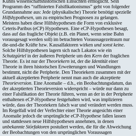
Kuhns wissenschaftshistorischen Einsichten ermöglicht. Sein
Programm des “raffinierten Falsifikationismus” geht von folgender
Grundannahme aus: Jede (physikalische) Theorie benötigt spezielle
Hilfshypothesen
, um zu empirischen Prognosen zu gelangen.
Meistens haben diese Hilfshypothesen die Form von exklusive
Ceteris-Paribus (eCP) Hypothesen. Eine eCP-Hypothesen besagt,
dass auf das fragliche Objekt (z.B. ein Planet, wenn seine Bahn
vorausgesagt werden soll) im betrachteten Voraussagezeitraum nur
die-und-die Kräfte bzw. Kausalfaktoren wirken
und sonst keine
.
Solche Hilfshypothesen lagern sich nach Lakatos wie ein
Schutzgürtel
in der äußeren Peripherie um den
Kern
der fraglichen
Theorie. Es ist nur der
Theoriekern
ist, der die
Identität
einer
Theorie in ihren historischen Erweiterungen und Wandlungen
bestimmt, nicht die Peripherie. Den Theoriekern zusammen mit der
aktuell akzeptierten Peripherie nennt man auch die akzeptierte
Theorieversion
. Eine Anomalie – d.h., ein Beobachtungsdatum, das
der akzeptierten Theorieversion widerspricht – würde nur dann zu
einer Falsifikation der Theorie führen, wenn an der in der Peripherie
enthaltenen eCP-Hypo­these festgehalten wird, was implizieren
würde, dass der Theoriekern falsch war und verändert werden muss.
Im Regelfall wird der Verfechter einer Theorie angesichts einer
Anomalie jedoch die ursprüngliche eCP-Hypothese fallen lassen
und stattdessen neue Hilfshypothesen annehmen, in denen
unbekannte
Störfaktoren
postuliert werden, die für die Abweichung
der Beobachtungen von den ursprünglichen Voraussagen