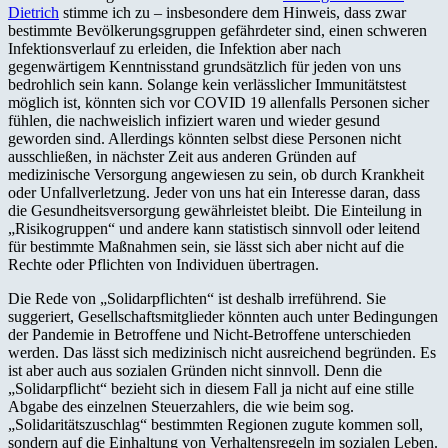
Dietrich
stimme ich zu – insbesondere dem Hinweis, dass zwar
bestimmte Bevölkerungsgruppen gefährdeter sind, einen schweren
Infektionsverlauf zu erleiden, die Infektion aber nach
gegenwärtigem Kenntnisstand grundsätzlich für jeden von uns
bedrohlich sein kann. Solange kein verlässlicher Immunitätstest
möglich ist, könnten sich vor COVID 19 allenfalls Personen sicher
fühlen, die nachweislich infiziert waren und wieder gesund
geworden sind. Allerdings könnten selbst diese Personen nicht
ausschließen, in nächster Zeit aus anderen Gründen auf
medizinische Versorgung angewiesen zu sein, ob durch Krankheit
oder Unfallverletzung. Jeder von uns hat ein Interesse daran, dass
die Gesundheitsversorgung gewährleistet bleibt. Die Einteilung in
„Risikogruppen“ und andere kann statistisch sinnvoll oder leitend
für bestimmte Maßnahmen sein, sie lässt sich aber nicht auf die
Rechte oder Pflichten von Individuen übertragen.
Die Rede von „Solidarpflichten“ ist deshalb irreführend. Sie
suggeriert, Gesellschaftsmitglieder könnten auch unter Bedingungen
der Pandemie in Betroffene und Nicht-Betroffene unterschieden
werden. Das lässt sich medizinisch nicht ausreichend begründen. Es
ist aber auch aus sozialen Gründen nicht sinnvoll. Denn die
„Solidarpflicht“ bezieht sich in diesem Fall ja nicht auf eine stille
Abgabe des einzelnen Steuerzahlers, die wie beim sog.
„Solidaritätszuschlag“ bestimmten Regionen zugute kommen soll,
sondern auf die Einhaltung von Verhaltensregeln im sozialen Leben.