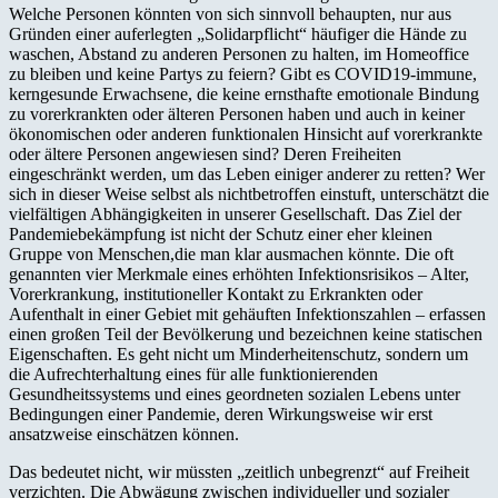
Welche Personen könnten von sich sinnvoll behaupten, nur aus
Gründen einer auferlegten „Solidarpflicht“ häufiger die Hände zu
waschen, Abstand zu anderen Personen zu halten, im Homeoffice
zu bleiben und keine Partys zu feiern? Gibt es COVID19-immune,
kerngesunde Erwachsene, die keine ernsthafte emotionale Bindung
zu vorerkrankten oder älteren Personen haben und auch in keiner
ökonomischen oder anderen funktionalen Hinsicht auf vorerkrankte
oder ältere Personen angewiesen sind? Deren Freiheiten
eingeschränkt werden, um das Leben einiger anderer zu retten? Wer
sich in dieser Weise selbst als nichtbetroffen einstuft, unterschätzt die
vielfältigen Abhängigkeiten in unserer Gesellschaft. Das Ziel der
Pandemiebekämpfung ist nicht der Schutz einer eher kleinen
Gruppe von Menschen,die man klar ausmachen könnte. Die oft
genannten vier Merkmale eines erhöhten Infektionsrisikos – Alter,
Vorerkrankung, institutioneller Kontakt zu Erkrankten oder
Aufenthalt in einer Gebiet mit gehäuften Infektionszahlen – erfassen
einen großen Teil der Bevölkerung und bezeichnen keine statischen
Eigenschaften. Es geht nicht um Minderheitenschutz, sondern um
die Aufrechterhaltung eines für alle funktionierenden
Gesundheitssystems und eines geordneten sozialen Lebens unter
Bedingungen einer Pandemie, deren Wirkungsweise wir erst
ansatzweise einschätzen können.
Das bedeutet nicht, wir müssten „zeitlich unbegrenzt“ auf Freiheit
verzichten. Die Abwägung zwischen individueller und sozialer