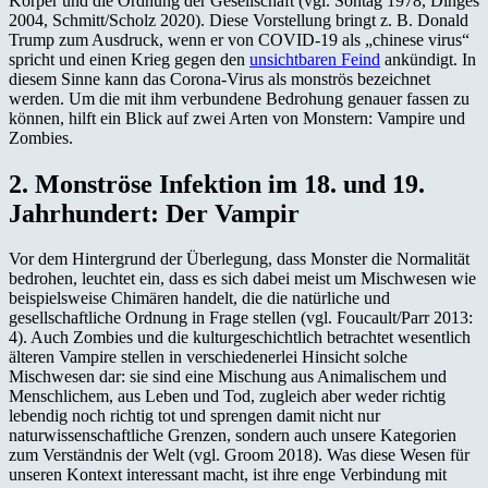
Körper und die Ordnung der Gesellschaft (vgl. Sontag 1978, Dinges
2004, Schmitt/Scholz 2020). Diese Vorstellung bringt z. B. Donald
Trump zum Ausdruck, wenn er von COVID-19 als „chinese virus“
spricht und einen Krieg gegen den
unsichtbaren Feind
ankündigt. In
diesem Sinne kann das Corona-Virus als monströs bezeichnet
werden. Um die mit ihm verbundene Bedrohung genauer fassen zu
können, hilft ein Blick auf zwei Arten von Monstern: Vampire und
Zombies.
2. Monströse Infektion im 18. und 19.
Jahrhundert: Der Vampir
Vor dem Hintergrund der Überlegung, dass Monster die Normalität
bedrohen, leuchtet ein, dass es sich dabei meist um Mischwesen wie
beispielsweise Chimären handelt, die die natürliche und
gesellschaftliche Ordnung in Frage stellen (vgl. Foucault/Parr 2013:
4). Auch Zombies und die kulturgeschichtlich betrachtet wesentlich
älteren Vampire stellen in verschiedenerlei Hinsicht solche
Mischwesen dar: sie sind eine Mischung aus Animalischem und
Menschlichem, aus Leben und Tod, zugleich aber weder richtig
lebendig noch richtig tot und sprengen damit nicht nur
naturwissenschaftliche Grenzen, sondern auch unsere Kategorien
zum Verständnis der Welt (vgl. Groom 2018). Was diese Wesen für
unseren Kontext interessant macht, ist ihre enge Verbindung mit