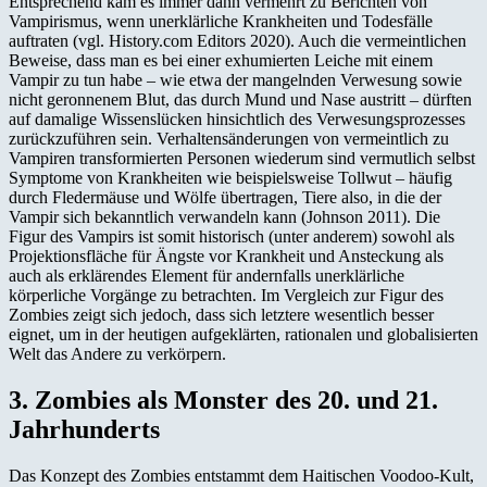
Entsprechend kam es immer dann vermehrt zu Berichten von
Vampirismus, wenn unerklärliche Krankheiten und Todesfälle
auftraten (vgl. History.com Editors 2020). Auch die vermeintlichen
Beweise, dass man es bei einer exhumierten Leiche mit einem
Vampir zu tun habe – wie etwa der mangelnden Verwesung sowie
nicht geronnenem Blut, das durch Mund und Nase austritt – dürften
auf damalige Wissenslücken hinsichtlich des Verwesungsprozesses
zurückzuführen sein. Verhaltensänderungen von vermeintlich zu
Vampiren transformierten Personen wiederum sind vermutlich selbst
Symptome von Krankheiten wie beispielsweise Tollwut – häufig
durch Fledermäuse und Wölfe übertragen, Tiere also, in die der
Vampir sich bekanntlich verwandeln kann (Johnson 2011). Die
Figur des Vampirs ist somit historisch (unter anderem) sowohl als
Projektionsfläche für Ängste vor Krankheit und Ansteckung als
auch als erklärendes Element für andernfalls unerklärliche
körperliche Vorgänge zu betrachten. Im Vergleich zur Figur des
Zombies zeigt sich jedoch, dass sich letztere wesentlich besser
eignet, um in der heutigen aufgeklärten, rationalen und globalisierten
Welt das Andere zu verkörpern.
3. Zombies als Monster des 20. und 21.
Jahrhunderts
Das Konzept des Zombies entstammt dem Haitischen Voodoo-Kult,