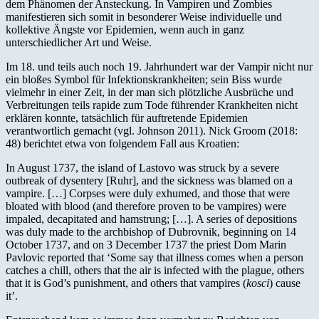
dem Phänomen der Ansteckung. In Vampiren und Zombies
manifestieren sich somit in besonderer Weise individuelle und
kollektive Ängste vor Epidemien, wenn auch in ganz
unterschiedlicher Art und Weise.
Im 18. und teils auch noch 19. Jahrhundert war der Vampir nicht nur
ein bloßes Symbol für Infektionskrankheiten; sein Biss wurde
vielmehr in einer Zeit, in der man sich plötzliche Ausbrüche und
Verbreitungen teils rapide zum Tode führender Krankheiten nicht
erklären konnte, tatsächlich für auftretende Epidemien
verantwortlich gemacht (vgl. Johnson 2011). Nick Groom (2018:
48) berichtet etwa von folgendem Fall aus Kroatien:
In August 1737, the island of Lastovo was struck by a severe
outbreak of dysentery [Ruhr], and the sickness was blamed on a
vampire. […] Corpses were duly exhumed, and those that were
bloated with blood (and therefore proven to be vampires) were
impaled, decapitated and hamstrung; […]. A series of depositions
was duly made to the archbishop of Dubrovnik, beginning on 14
October 1737, and on 3 December 1737 the priest Dom Marin
Pavlovic reported that ‘Some say that illness comes when a person
catches a chill, others that the air is infected with the plague, others
that it is God’s punishment, and others that vampires (
kosci
) cause
it’.