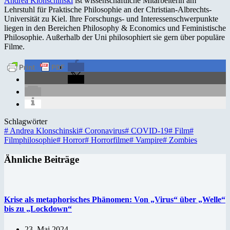
Andrea Klonschinski
ist wissenschaftliche Mitarbeiterin am
Lehrstuhl für Praktische Philosophie an der Christian-Albrechts-
Universität zu Kiel. Ihre Forschungs- und Interessenschwerpunkte
liegen in den Bereichen Philosophy & Economics und Feministische
Philosophie. Außerhalb der Uni philosophiert sie gern über populäre
Filme.
Schlagwörter
#
Andrea Klonschinski
#
Coronavirus
#
COVID-19
#
Film
#
Filmphilosophie
#
Horror
#
Horrorfilme
#
Vampire
#
Zombies
Ähnliche Beiträge
Krise als metaphorisches Phänomen: Von „Virus“ über „Welle“
bis zu „Lockdown“
23. Mai 2024