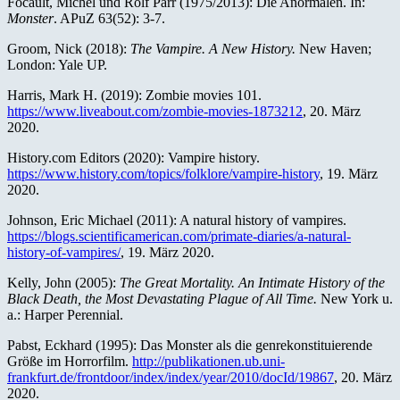
Focault, Michel und Rolf Parr (1975/2013): Die Anormalen. In:
Monster
. APuZ 63(52): 3-7.
Groom, Nick (2018):
The Vampire. A New History.
New Haven;
London: Yale UP.
Harris, Mark H. (2019): Zombie movies 101.
https://www.liveabout.com/zombie-movies-1873212
, 20. März
2020.
History.com Editors (2020): Vampire history.
https://www.history.com/topics/folklore/vampire-history
, 19. März
2020.
Johnson, Eric Michael (2011): A natural history of vampires.
https://blogs.scientificamerican.com/primate-diaries/a-natural-
history-of-vampires/
, 19. März 2020.
Kelly, John (2005):
The Great Mortality. An Intimate History of the
Black Death, the Most Devastating Plague of All Time.
New York u.
a.: Harper Perennial.
Pabst, Eckhard (1995): Das Monster als die genrekonstituierende
Größe im Horrorfilm.
http://publikationen.ub.uni-
frankfurt.de/frontdoor/index/index/year/2010/docId/19867
, 20. März
2020.