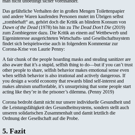
man nicht unbedingt sicher voreinander.
Das gefährliche Verhalten der in großen Mengen Toilettenpapier
und andere Waren kaufenden Personen mutet im Übrigen selbst
„zombiehaft“ an, gehört doch die Kritik an blindem Konsum von
Dawn of the Dead
(1978) bis hin zu
The Dead Don’t Die
(2019)
zum Zombiegenre dazu. Die Kritik an einem auf Wettbewerb und
Eigeninteresse ausgerichteten Wirtschafts- und Gesellschaftssystem
findet sich beispielsweise auch in folgendem Kommentar zur
Corona-Krise von Laurie Penny:
A fair chunk of the people hoarding masks and stealing sanitizer are
also aware that it’s a stupid, selfish thing to do—but if you can’t trust
other people to share, selfish behavior makes emotional sense even
when selfish behavior is also irrational and actively dangerous. If
you design a world economy that rewards blind self-interest and
makes altruism unaffordable, it’s unsurprising that some people start
acting like they’re in the prisoner’s dilemma. (Penny 2019)
Corona bedroht damit nicht nur unsere individuelle Gesundheit und
die Leistungsfähigkeit des Gesundheitssystems, sondern stellt auch
unseren solidarischen Zusammenhalt und damit letztlich die
Ordnung der Gesellschaft auf die Probe.
5. Fazit