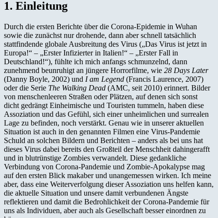
1. Einleitung
Durch die ersten Berichte über die Corona-Epidemie in Wuhan
sowie die zunächst nur drohende, dann aber schnell tatsächlich
stattfindende globale Ausbreitung des Virus („Das Virus ist jetzt in
Europa!“ – „Erster Infizierter in Italien!“ – „Erster Fall in
Deutschland!“), fühlte ich mich anfangs schmunzelnd, dann
zunehmend beunruhigt an jüngere Horrorfilme, wie
28 Days Later
(Danny Boyle, 2002) und
I am Legend
(Francis Laurence, 2007)
oder die Serie
The Walking Dead
(AMC, seit 2010) erinnert. Bilder
von menschenleeren Straßen oder Plätzen, auf denen sich sonst
dicht gedrängt Einheimische und Touristen tummeln, haben diese
Assoziation und das Gefühl, sich einer unheimlichen und surrealen
Lage zu befinden, noch verstärkt. Genau wie in unserer aktuellen
Situation ist auch in den genannten Filmen eine Virus-Pandemie
Schuld an solchen Bildern und Berichten – anders als bei uns hat
dieses Virus dabei bereits den Großteil der Menschheit dahingerafft
und in blutrünstige Zombies verwandelt. Diese gedankliche
Verbindung von Corona-Pandemie und Zombie-Apokalypse mag
auf den ersten Blick makaber und unangemessen wirken. Ich meine
aber, dass eine Weiterverfolgung dieser Assoziation uns helfen kann,
die aktuelle Situation und unsere damit verbundenen Ängste
reflektieren und damit die Bedrohlichkeit der Corona-Pandemie für
uns als Individuen, aber auch als Gesellschaft besser einordnen zu