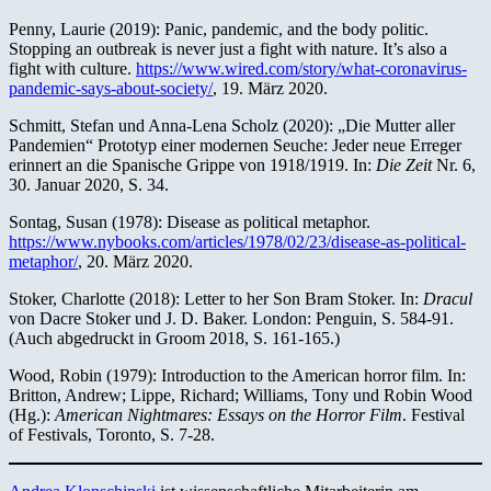
Penny, Laurie (2019): Panic, pandemic, and the body politic.
Stopping an outbreak is never just a fight with nature. It’s also a
fight with culture.
https://www.wired.com/story/what-coronavirus-
pandemic-says-about-society/
, 19. März 2020.
Schmitt, Stefan und Anna-Lena Scholz (2020): „Die Mutter aller
Pandemien“ Prototyp einer modernen Seuche: Jeder neue Erreger
erinnert an die Spanische Grippe von 1918/1919. In:
Die Zeit
Nr. 6,
30. Januar 2020, S. 34.
Sontag, Susan (1978): Disease as political metaphor.
https://www.nybooks.com/articles/1978/02/23/disease-as-political-
metaphor/
, 20. März 2020.
Stoker, Charlotte (2018): Letter to her Son Bram Stoker. In:
Dracul
von Dacre Stoker und J. D. Baker. London: Penguin, S. 584-91.
(Auch abgedruckt in Groom 2018, S. 161-165.)
Wood, Robin (1979): Introduction to the American horror film. In:
Britton, Andrew; Lippe, Richard; Williams, Tony und Robin Wood
(Hg.):
American Nightmares: Essays on the Horror Film
. Festival
of Festivals, Toronto, S. 7-28.