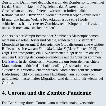
Zerstörung. Damit wird deutlich, warum der Zombie so gut geeignet
ist, das Unterdrückte und Abgelehnte, das
Andere
unserer
Gesellschaft zu personifizieren: wir streben Individualität,
Rationalität und Effizienz an, wollen unseren Körper kontrollieren,
fit und jung halten. Welche Provokation ist da eine Horde
schlurfender, halb-verwester Zombies, reine Körper ohne Geist, die
uns auch noch anzustecken drohen?
Anders als der Vampir bedroht der Zombie als Massenphänomen
nicht nur einzelne Dörfer und Städte, sondern die Existenz der
Menschheit insgesamt. Dabei spielt die Globalisierung eine wichtige
Rolle, wie sich etwa am Film
World War Z
(Marc Forster, 2013)
zeigt. Der Protagonist, ein UN-Mitarbeiter, fliegt darin um die Welt,
um dem Ursprung der Zombie-Pandemie auf die Spur zu kommen.
Die
Szene
, in der Zombies in Massen die um Jerusalem errichtete
Mauer stürmen, dürfte dabei nicht zufällig Assoziationen zur
aktuellen Migrations-Debatte wecken. Auch dabei geht die gefühlte
Bedrohung nicht von einzelnen Flüchtlingen aus, sondern von
gefürchteter massenhafter Migration. Und damit sind wir wieder bei
Corona.
4. Corona und die Zombie-Pandemie
Die Bedrohung durch Corona kann nämlich analog verstanden