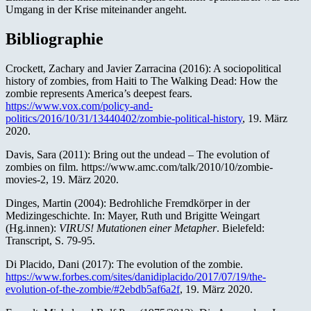
Umgang in der Krise miteinander angeht.
Bibliographie
Crockett, Zachary and Javier Zarracina (2016): A sociopolitical
history of zombies, from Haiti to The Walking Dead: How the
zombie represents America’s deepest fears.
https://www.vox.com/policy-and-
politics/2016/10/31/13440402/zombie-political-history
, 19. März
2020.
Davis, Sara (2011): Bring out the undead – The evolution of
zombies on film. https://www.amc.com/talk/2010/10/zombie-
movies-2, 19. März 2020.
Dinges, Martin (2004): Bedrohliche Fremdkörper in der
Medizingeschichte. In: Mayer, Ruth und Brigitte Weingart
(Hg.innen):
VIRUS! Mutationen einer Metapher
. Bielefeld:
Transcript, S. 79-95.
Di Placido, Dani (2017): The evolution of the zombie.
https://www.forbes.com/sites/danidiplacido/2017/07/19/the-
evolution-of-the-zombie/#2ebdb5af6a2f
, 19. März 2020.