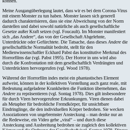
können.
Meine Ausgangüberlegung lautet, dass wir es bei dem Corona-Virus
mit einem Monster zu tun haben. Monster lassen sich generell
dadurch charakterisieren, dass sie eine Abweichung von der Norm
darstellen und dabei sowohl natürliche als auch gesellschaftliche
Gesetze außer Kraft setzen (vgl. Foucault). Im Monster manifestiert
sich „das Andere“, das von der Gesellschaft Abgelehnte,
Unterdrückte oder Gefürchtete. Die Tatsache, dass dieses
Andere
die
gesellschaftliche Normalität bedroht, stellt für den
Medienwissenschaftler Eckhard Pabst das konstitutive Merkmal des
Horrorfilms dar (vgl. Pabst 1995). Der Horror in uns wird also
durch die Konfrontation mit dem gesellschaftlich Verdrängten und
Unterdrückten hervorgerufen (vgl. Wood 1978).
Während der Horrorfilm indes meist ein phantastisches Element
aufweist, können in der kollektiven Vorstellung auch ganz reale, mit
Bedeutung aufgeladene Krankheiten die Funktion übernehmen, das
Andere
zu repräsentieren (vgl. Sontag 1978). Dies gilt insbesondere
für durch Viren hervorgerufene Erkrankungen. Viren dienen dabei
als Metapher für bedrohliche Fremdkörper, für unsichtbare
Eindringlinge, die den individuellen Körper bedrohen. Sie wecken
Assoziationen von ungebremster Ansteckung – man denke nur an
die Redeweise, ein Video gehe „viral“ – und durch diese
Ansteckung und Ausbreitung bedrohen sie zugleich den kollektiven