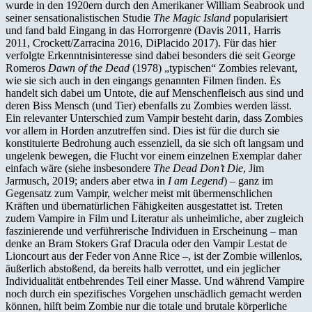
wurde in den 1920ern durch den Amerikaner William Seabrook und
seiner sensationalistischen Studie
The Magic Island
popularisiert
und fand bald Eingang in das Horrorgenre (Davis 2011, Harris
2011, Crockett/Zarracina 2016, DiPlacido 2017). Für das hier
verfolgte Erkenntnisinteresse sind dabei besonders die seit George
Romeros
Dawn of the Dead
(1978) „typischen“ Zombies relevant,
wie sie sich auch in den eingangs genannten Filmen finden. Es
handelt sich dabei um Untote, die auf Menschenfleisch aus sind und
deren Biss Mensch (und Tier) ebenfalls zu Zombies werden lässt.
Ein relevanter Unterschied zum Vampir besteht darin, dass Zombies
vor allem in Horden anzutreffen sind. Dies ist für die durch sie
konstituierte Bedrohung auch essenziell, da sie sich oft langsam und
ungelenk bewegen, die Flucht vor einem einzelnen Exemplar daher
einfach wäre (siehe insbesondere
The Dead Don’t Die
, Jim
Jarmusch, 2019; anders aber etwa in
I am Legend
) – ganz im
Gegensatz zum Vampir, welcher meist mit übermenschlichen
Kräften und übernatürlichen Fähigkeiten ausgestattet ist. Treten
zudem Vampire in Film und Literatur als unheimliche, aber zugleich
faszinierende und verführerische Individuen in Erscheinung – man
denke an Bram Stokers Graf Dracula oder den Vampir Lestat de
Lioncourt aus der Feder von Anne Rice –, ist der Zombie willenlos,
äußerlich abstoßend, da bereits halb verrottet, und ein jeglicher
Individualität entbehrendes Teil einer Masse. Und während Vampire
noch durch ein spezifisches Vorgehen unschädlich gemacht werden
können, hilft beim Zombie nur die totale und brutale körperliche