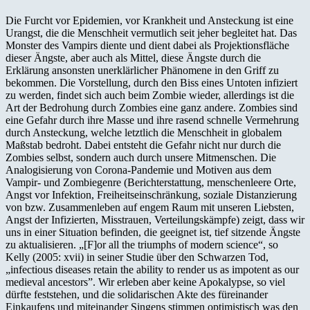
Die Furcht vor Epidemien, vor Krankheit und Ansteckung ist eine
Urangst, die die Menschheit vermutlich seit jeher begleitet hat. Das
Monster des Vampirs diente und dient dabei als Projektionsfläche
dieser Ängste, aber auch als Mittel, diese Ängste durch die
Erklärung ansonsten unerklärlicher Phänomene in den Griff zu
bekommen. Die Vorstellung, durch den Biss eines Untoten infiziert
zu werden, findet sich auch beim Zombie wieder, allerdings ist die
Art der Bedrohung durch Zombies eine ganz andere. Zombies sind
eine Gefahr durch ihre Masse und ihre rasend schnelle Vermehrung
durch Ansteckung, welche letztlich die Menschheit in globalem
Maßstab bedroht. Dabei entsteht die Gefahr nicht nur durch die
Zombies selbst, sondern auch durch unsere Mitmenschen. Die
Analogisierung von Corona-Pandemie und Motiven aus dem
Vampir- und Zombiegenre (Berichterstattung, menschenleere Orte,
Angst vor Infektion, Freiheitseinschränkung, soziale Distanzierung
von bzw. Zusammenleben auf engem Raum mit unseren Liebsten,
Angst der Infizierten, Misstrauen, Verteilungskämpfe) zeigt, dass wir
uns in einer Situation befinden, die geeignet ist, tief sitzende Ängste
zu aktualisieren. „[F]or all the triumphs of modern science“, so
Kelly (2005: xvii) in seiner Studie über den Schwarzen Tod,
„infectious diseases retain the ability to render us as impotent as our
medieval ancestors”. Wir erleben aber keine Apokalypse, so viel
dürfte feststehen, und die solidarischen Akte des füreinander
Einkaufens und miteinander Singens stimmen optimistisch was den