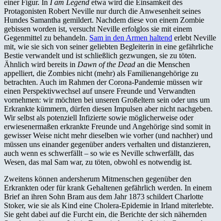
einer Figur. In
I am Legend
etwa wird die Einsamkeit des
Protagonisten Robert Neville nur durch die Anwesenheit seines
Hundes Samantha gemildert. Nachdem diese von einem Zombie
gebissen worden ist, versucht Neville erfolglos sie mit einem
Gegenmittel zu behandeln.
Sam in den Armen haltend
erlebt Neville
mit, wie sie sich von seiner geliebten Begleiterin in eine gefährliche
Bestie verwandelt und ist schließlich gezwungen, sie zu töten.
Ähnlich wird bereits in
Dawn of the Dead
an die Menschen
appelliert, die Zombies nicht (mehr) als Familienangehörige zu
betrachten. Auch im Rahmen der Corona-Pandemie müssen wir
einen Perspektivwechsel auf unsere Freunde und Verwandten
vornehmen: wir möchten bei unseren Großeltern sein oder uns um
Erkrankte kümmern, dürfen diesen Impulsen aber nicht nachgeben.
Wir selbst als potenziell Infizierte sowie möglicherweise oder
erwiesenermaßen erkrankte Freunde und Angehörige sind somit in
gewisser Weise nicht mehr dieselben wie vorher (und nachher) und
müssen uns einander gegenüber anders verhalten und distanzieren,
auch wenn es schwerfällt – so wie es Neville schwerfällt, das
Wesen, das mal Sam war, zu töten, obwohl es notwendig ist.
Zweitens können andersherum Mitmenschen gegenüber den
Erkrankten oder für krank Gehaltenen gefährlich werden. In einem
Brief an ihren Sohn Bram aus dem Jahr 1873 schildert Charlotte
Stoker, wie sie als Kind eine Cholera-Epidemie in Irland miterlebte.
Sie geht dabei auf die Furcht ein, die Berichte der sich nähernden