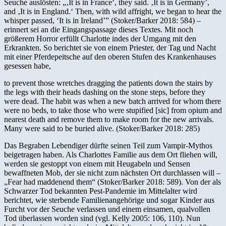
Seuche auslösten: „‚It is in France‘, they said. ‚It is in Germany’,
and ‚It is in England.‘ Then, with wild affright, we began to hear the
whisper passed, ‘It is in Ireland’” (Stoker/Barker 2018: 584) –
erinnert sei an die Eingangspassage dieses Textes. Mit noch
größerem Horror erfüllt Charlotte indes der Umgang mit den
Erkrankten. So berichtet sie von einem Priester, der Tag und Nacht
mit einer Pferdepeitsche auf den oberen Stufen des Krankenhauses
gesessen habe,
to prevent those wretches dragging the patients down the stairs by
the legs with their heads dashing on the stone steps, before they
were dead. The habit was when a new batch arrived for whom there
were no beds, to take those who were stupified [sic] from opium and
nearest death and remove them to make room for the new arrivals.
Many were said to be buried alive. (Stoker/Barker 2018: 285)
Das Begraben Lebendiger dürfte seinen Teil zum Vampir-Mythos
beigetragen haben. Als Charlottes Familie aus dem Ort fliehen will,
werden sie gestoppt von einem mit Heugabeln und Sensen
bewaffneten Mob, der sie nicht zum nächsten Ort durchlassen will –
„Fear had maddenend them“ (Stoker/Barker 2018: 589). Von der als
Schwarzer Tod bekannten Pest-Pandemie im Mittelalter wird
berichtet, wie sterbende Familienangehörige und sogar Kinder aus
Furcht vor der Seuche verlassen und einem einsamen, qualvollen
Tod überlassen worden sind (vgl. Kelly 2005: 106, 110). Nun