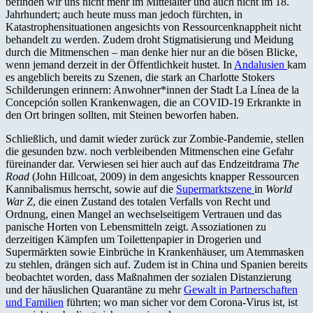
befinden wir uns nicht mehr im Mittelalter und auch nicht im 18.
Jahrhundert; auch heute muss man jedoch fürchten, in
Katastrophensituationen angesichts von Ressourcenknappheit nicht
behandelt zu werden. Zudem droht Stigmatisierung und Meidung
durch die Mitmenschen – man denke hier nur an die bösen Blicke,
wenn jemand derzeit in der Öffentlichkeit hustet. In
Andalusien
kam
es angeblich bereits zu Szenen, die stark an Charlotte Stokers
Schilderungen erinnern: Anwohner*innen der Stadt La Línea de la
Concepción sollen Krankenwagen, die an COVID-19 Erkrankte in
den Ort bringen sollten, mit Steinen beworfen haben.
Schließlich, und damit wieder zurück zur Zombie-Pandemie, stellen
die gesunden bzw. noch verbleibenden Mitmenschen eine Gefahr
füreinander dar. Verwiesen sei hier auch auf das Endzeitdrama
The
Road
(John Hillcoat, 2009) in dem angesichts knapper Ressourcen
Kannibalismus herrscht, sowie auf die
Supermarktszene
in
World
War Z
, die einen Zustand des totalen Verfalls von Recht und
Ordnung, einen Mangel an wechselseitigem Vertrauen und das
panische Horten von Lebensmitteln zeigt. Assoziationen zu
derzeitigen Kämpfen um Toilettenpapier in Drogerien und
Supermärkten sowie Einbrüche in Krankenhäuser, um Atemmasken
zu stehlen, drängen sich auf. Zudem ist in China und Spanien bereits
beobachtet worden, dass Maßnahmen der sozialen Distanzierung
und der häuslichen Quarantäne zu mehr
Gewalt in Partnerschaften
und Familien
führten; wo man sicher vor dem Corona-Virus ist, ist