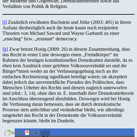
der Moderne und Gegenwart, Demokratietheorien sowie das
Verhältnis von Politik & Religion.
[i]
Zusätzlich erwähnten Buchstein und Jörke (2003: 491) in ihrem
Aufsatz diesbezüglich auch die heute kaum noch rezipierten
Theorien von Michael Saward und Wayne Garbardi zu einer
„enacting“ bzw. „resistant“ democracy.
[ii]
Zwar betont Honig (2009: 26) in diesem Zusammenhang, dass
das Recht in erster Linie deswegen einen „Fremdkörper“ im
Rahmen der heutigen konstitutionellen Demokratien darstelle, da es
eben kein Ausdruck einer gelebten Volkssouveränität sei und die
Bürger*innen weder an der Verfassungsgebung noch an der
einfachen Rechtsetzung signifikant beteiligt wären; sie akzeptiert
dabei jedoch das unvermeidliche
Paradox
des Politischen, dass
Menschen Urheber des Rechts und diesem zugleich unterworfen
sind (ebd.: 3, 14), ohne dies m. E. innerhalb ihrer Demokratietheorie
im Anschluss überzeugend abzubilden. Deswegen wird bei Honig
die Verfassung daran bemessen, dass sie durch demokratische
Prozesse stets anfechtbar und veränderbar bleibt, wie allerdings
umgekehrt das Recht in der Demokratie die Volkssouveränität
begrenzen könnte, bleibt im Dunkeln.