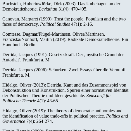
Buchstein, Hubertus/Jörke, Dirk (2003): Das Unbehagen an der
Demokratietheorie.
Leviathan
31(4): 470-495.
Canovan, Margaret (1999): Trust the people. Populism and the two
faces of democracy.
Political Studies
47(1): 2-16.
Comtesse, Dagmar/Flügel-Martinsen, Oliver/Martinsen,
Franziska/Nonhoff, Martin (2019): Radikale Demokratietheorie. Ein
Handbuch. Berlin.
Derrida, Jacques (1991): Gesetzeskraft. Der ,mystische Grund der
Autorität‘. Frankfurt a. M.
Derrida, Jacques (2006): Schurken. Zwei Essays über die Vernunft.
Frankfurt a. M.
Hidalgo, Oliver (2013): Derrida, Kant und das Zusammenspiel von
Dekonstruktion und Konstruktion. Spuren einer normativen Identität
der Politischen Theorie und Ideengeschichte.
Zeitschrift für
Politische Theorie
4(1): 43-65.
Hidalgo, Oliver (2019): The theory of democratic antinomies and
the identification of value trade-offs in political practice.
Politics and
Governance
7(4): 264-274.