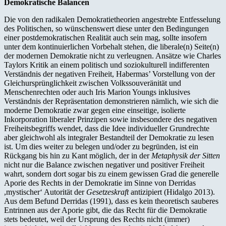
Demokratische Balancen
Die von den radikalen Demokratietheorien angestrebte Entfesselung
des Politischen, so wünschenswert diese unter den Bedingungen
einer postdemokratischen Realität auch sein mag, sollte insofern
unter dem kontinuierlichen Vorbehalt stehen, die liberale(n) Seite(n)
der modernen Demokratie nicht zu verleugnen. Ansätze wie Charles
Taylors Kritik an einem politisch und soziokulturell indifferenten
Verständnis der negativen Freiheit, Habermas’ Vorstellung von der
Gleichursprünglichkeit zwischen Volkssouveränität und
Menschenrechten oder auch Iris Marion Youngs inklusives
Verständnis der Repräsentation demonstrieren nämlich, wie sich die
moderne Demokratie zwar gegen eine einseitige, isolierte
Inkorporation liberaler Prinzipen sowie insbesondere des negativen
Freiheitsbegriffs wendet, dass die Idee individueller Grundrechte
aber gleichwohl als integraler Bestandteil der Demokratie zu lesen
ist. Um dies weiter zu belegen und/oder zu begründen, ist ein
Rückgang bis hin zu Kant möglich, der in der
Metaphysik der Sitten
nicht nur die Balance zwischen negativer und positiver Freiheit
wahrt, sondern dort sogar bis zu einem gewissen Grad die generelle
Aporie des Rechts in der Demokratie im Sinne von Derridas
,mystischer‘ Autorität der
Gesetzeskraft
antizipiert (Hidalgo 2013).
Aus dem Befund Derridas (1991), dass es kein theoretisch sauberes
Entrinnen aus der Aporie gibt, die das Recht für die Demokratie
stets bedeutet, weil der Ursprung des Rechts nicht (immer)