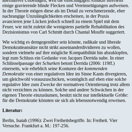
alternatives Unbehagen, weil die einschlägigen Ansätze ihrerseits
einige gravierende blinde Flecken und Vereinseitigungen aufweisen.
In der Theorie mögen diese als im Detail zu verschmerzende, eher
nachrangige Unzulänglichkeiten erscheinen, in der Praxis
avancieren jene Lücken jedoch schnell zu einem Spiel mit dem
Feuer, wie nicht zuletzt die wenigstens partielle Rehabilitation des
Dezisionismus von Carl Schmitt durch Chantal Mouffe suggeriert.
Wie wichtig es demgegenüber sein könnte, radikale und liberale
Demokratieansätze nicht strikt auseinanderdividieren zu wollen,
sondern vielmehr auf ihre mögliche Kompatibilität hin abzuklopfen,
legt zum Schluss ein Gedanke von Jacques Derrida nahe. In einer
Schlüsselpassage der
Schurken
betont Derrida (2006: 119ff.)
einerseits, wie erheblich seine Konturen der
kommenden
Demokratie
von einer regulativen Idee im Sinne Kants divergieren,
um gleichwohl vorauszuschicken, womöglich auf eben eine solche
regulative Idee zum Zwecke der normativen Orientierung trotz allem
nicht verzichten zu können. Solche und andere Schwächen in der
eigenen Theorie einzuräumen, besitzt nicht nur intellektuelle Größe:
für die Demokratie könnten sie sich als lebensnotwendig erweisen.
Literatur:
Berlin, Isaiah (1996): Zwei Freiheitsbegriffe. In: Freiheit. Vier
Versuche. Frankfurt a. M.: 197-256.