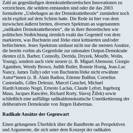
Zahl an gegenläufigen demokratietheoretischen Innovationen zu
verzeichnen, die seitdem entstanden sind oder die das 2003
formulierte „Unbehagen an der Demokratietheorie“ zumindest noch
nicht explizit auf dem Schirm hatte. Die Rede ist hier von dem
inzwischen äußerst breiten, diversen Spektrum an sogenannten
„radikalen Demokratietheorien“, die in ihrer theoretischen wie
politischen Stoßrichtung ziemlich exakt das Gegenteil von dem
markieren, was Buchstein und Jörke einst kritisierten und/oder
befürchteten. Jenes Spektrum umfasst nicht nur die meisten Ansätze,
die bereits vorhin als Gegenfolie zur rationalen Output-Demokratie
dienten (d.h. Barber, Connolly, Derrida, Dryzek, Mouffe, Wolin,
Young), sondern auch viele neuere (z. B. Miguel Abensour, Giorgio
Agamben, Wendy Brown, Judith Butler, Bonnie Honig, Jean-Luc
Nancy, James Tully) oder von Buchstein/Jörke nicht erwähnte
Autor*innen (z. B. Alain Badiou, Etienne Balibar, Cornelius
Castoriadis, Gilles Deleuze, Marcel Gauchet, Michael
Hardt/Antonio Negri, Ernesto Laclau, Claude Lefort, Ingeborg
Maus, Jacques Rancière, Richard Rorty, Slavoj Žižek) sowie
schließlich eine auffällige radikaldemokratische Umetikettierung der
deliberativen Demokratie von Jürgen Habermas.
Radikale Ansätze der Gegenwart
Einen gelungenen Überblick über die Bandbreite an Perspektiven
und Argumente, die sich unter dem Konzept der radikalen