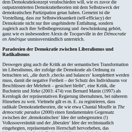
dem Demokratiekonzept verabschieden will, wie es zuvor die
outputzentrierten Demokratietheorien mit dem Selbstzweck der
demokratischen Partizipation getan haben. Gemeint ist die
Vorstellung, dass zur Selbstwirksamkeit (self-efficiacy) der
Demokratie nicht nur ihre ungehinderte Entfaltung, sondern
zugleich auch ihre Selbstbegrenzung und -beschränkung gehört,
ganz wie es insbesondere Alexis de Tocqueville in der
Démocratie
en Amérique
unmissverständlich unterstrich.
Paradoxien der Demokratie zwischen Liberalismus und
Radikalismus
Deswegen ging auch die Kritik an der semantischen Transformation
im Liberalismus, der zufolge die Demokratie als Ordnung zu
betrachten sei, „die durch ,checks and balances‘ komplettiert werden
muss, damit die negative Freiheit – der Schutz des Individuums vor
Beschlüssen der Mehrheit – gesichert bleibt“, eine Kritik, die
Buchstein und Jörke (2003: 474) von Bernard Manin (1997) als
Kernlogik der repräsentativen Regierung übernahmen, bei näherem
Hinsehen zu weit. Vielmehr gilt es m. E. zu registrieren, dass
radikale Demokratietheorien, die wie etwa Chantal Mouffe in
The
democratic paradox
(2000) einen fundamentalen Gegensatz
zwischen der ,demokratischen‘ Idee der unbegrenzten (!)
Volkssouveränität und der ,liberalen‘ Idee der rechtsstaatlich
eingehegten, repräsentativen Herrschaft hervorheben, das