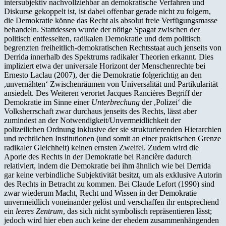
intersubjektiv nachvollziehbar an demokratische Verfahren und
Diskurse gekoppelt ist, ist dabei offenbar gerade nicht zu folgern,
die Demokratie könne das Recht als absolut freie Verfügungsmasse
behandeln. Stattdessen wurde der nötige Spagat zwischen der
politisch entfesselten, radikalen Demokratie und dem politisch
begrenzten freiheitlich-demokratischen Rechtsstaat auch jenseits von
Derrida innerhalb des Spektrums radikaler Theorien erkannt. Dies
impliziert etwa der universale Horizont der Menschenrechte bei
Ernesto Laclau (2007), der die Demokratie folgerichtig an den
,unvernähten‘ Zwischenräumen von Universalität und Partikularität
ansiedelt. Des Weiteren verortet Jacques Rancières Begriff der
Demokratie im Sinne einer
Unterbrechung
der ,Polizei‘ die
Volksherrschaft zwar durchaus jenseits des Rechts, lässt aber
zumindest an der Notwendigkeit/Unvermeidlichkeit der
polizeilichen Ordnung inklusive der sie strukturierenden Hierarchien
und rechtlichen Institutionen (und somit an einer praktischen Grenze
radikaler Gleichheit) keinen ernsten Zweifel. Zudem wird die
Aporie des Rechts in der Demokratie bei Rancière dadurch
relativiert, indem die Demokratie bei ihm ähnlich wie bei Derrida
gar keine verbindliche Subjektivität besitzt, um als exklusive Autorin
des Rechts in Betracht zu kommen. Bei Claude Lefort (1990) sind
zwar wiederum Macht, Recht und Wissen in der Demokratie
unvermeidlich voneinander gelöst und verschaffen ihr entsprechend
ein
leeres Zentrum
, das sich nicht symbolisch repräsentieren lässt;
jedoch wird hier eben auch keine der ehedem zusammenhängenden