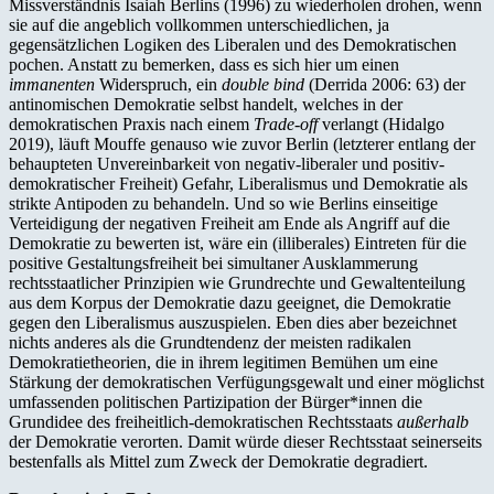
Missverständnis Isaiah Berlins (1996) zu wiederholen drohen, wenn
sie auf die angeblich vollkommen unterschiedlichen, ja
gegensätzlichen Logiken des Liberalen und des Demokratischen
pochen. Anstatt zu bemerken, dass es sich hier um einen
immanenten
Widerspruch, ein
double bind
(Derrida 2006: 63) der
antinomischen Demokratie selbst handelt, welches in der
demokratischen Praxis nach einem
Trade-off
verlangt (Hidalgo
2019), läuft Mouffe genauso wie zuvor Berlin (letzterer entlang der
behaupteten Unvereinbarkeit von negativ-liberaler und positiv-
demokratischer Freiheit) Gefahr, Liberalismus und Demokratie als
strikte Antipoden zu behandeln. Und so wie Berlins einseitige
Verteidigung der negativen Freiheit am Ende als Angriff auf die
Demokratie zu bewerten ist, wäre ein (illiberales) Eintreten für die
positive Gestaltungsfreiheit bei simultaner Ausklammerung
rechtsstaatlicher Prinzipien wie Grundrechte und Gewaltenteilung
aus dem Korpus der Demokratie dazu geeignet, die Demokratie
gegen den Liberalismus auszuspielen. Eben dies aber bezeichnet
nichts anderes als die Grundtendenz der meisten radikalen
Demokratietheorien, die in ihrem legitimen Bemühen um eine
Stärkung der demokratischen Verfügungsgewalt und einer möglichst
umfassenden politischen Partizipation der Bürger*innen die
Grundidee des freiheitlich-demokratischen Rechtsstaats
außerhalb
der Demokratie verorten. Damit würde dieser Rechtsstaat seinerseits
bestenfalls als Mittel zum Zweck der Demokratie degradiert.