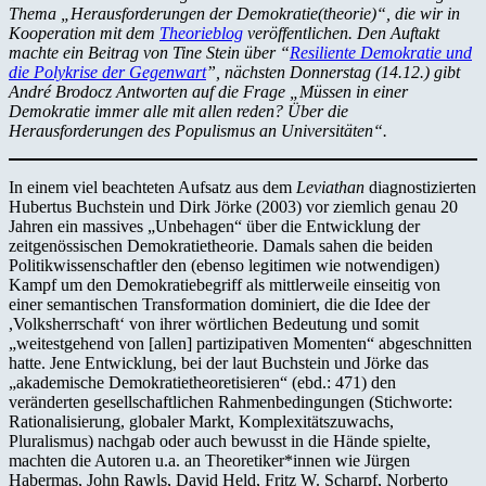
Thema „Herausforderungen der Demokratie(theorie)“, die wir in
Kooperation mit dem
Theorieblog
veröffentlichen. Den Auftakt
machte ein Beitrag von Tine Stein über “
Resiliente Demokratie und
die Polykrise der Gegenwart
”, nächsten Donnerstag (14.12.) gibt
André Brodocz Antworten auf die Frage „Müssen in einer
Demokratie immer alle mit allen reden? Über die
Herausforderungen des Populismus an Universitäten“.
In einem viel beachteten Aufsatz aus dem
Leviathan
diagnostizierten
Hubertus Buchstein und Dirk Jörke (2003) vor ziemlich genau 20
Jahren ein massives „Unbehagen“ über die Entwicklung der
zeitgenössischen Demokratietheorie. Damals sahen die beiden
Politikwissenschaftler den (ebenso legitimen wie notwendigen)
Kampf um den Demokratiebegriff als mittlerweile einseitig von
einer semantischen Transformation dominiert, die die Idee der
,Volksherrschaft‘ von ihrer wörtlichen Bedeutung und somit
„weitestgehend von [allen] partizipativen Momenten“ abgeschnitten
hatte. Jene Entwicklung, bei der laut Buchstein und Jörke das
„akademische Demokratietheoretisieren“ (ebd.: 471) den
veränderten gesellschaftlichen Rahmenbedingungen (Stichworte:
Rationalisierung, globaler Markt, Komplexitätszuwachs,
Pluralismus) nachgab oder auch bewusst in die Hände spielte,
machten die Autoren u.a. an Theoretiker*innen wie Jürgen
Habermas, John Rawls, David Held, Fritz W. Scharpf, Norberto