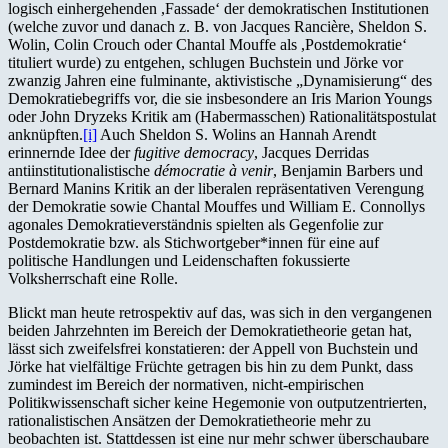
logisch einhergehenden ,Fassade‘ der demokratischen Institutionen
(welche zuvor und danach z. B. von Jacques Rancière, Sheldon S.
Wolin, Colin Crouch oder Chantal Mouffe als ,Postdemokratie‘
tituliert wurde) zu entgehen, schlugen Buchstein und Jörke vor
zwanzig Jahren eine fulminante, aktivistische „Dynamisierung“ des
Demokratiebegriffs vor, die sie insbesondere an Iris Marion Youngs
oder John Dryzeks Kritik am (Habermasschen) Rationalitätspostulat
anknüpften.
[i]
Auch Sheldon S. Wolins an Hannah Arendt
erinnernde Idee der
fugitive democracy
, Jacques Derridas
antiinstitutionalistische
démocratie à venir
, Benjamin Barbers und
Bernard Manins Kritik an der liberalen repräsentativen Verengung
der Demokratie sowie Chantal Mouffes und William E. Connollys
agonales Demokratieverständnis spielten als Gegenfolie zur
Postdemokratie bzw. als Stichwortgeber*innen für eine auf
politische Handlungen und Leidenschaften fokussierte
Volksherrschaft eine Rolle.
Blickt man heute retrospektiv auf das, was sich in den vergangenen
beiden Jahrzehnten im Bereich der Demokratietheorie getan hat,
lässt sich zweifelsfrei konstatieren: der Appell von Buchstein und
Jörke hat vielfältige Früchte getragen bis hin zu dem Punkt, dass
zumindest im Bereich der normativen, nicht-empirischen
Politikwissenschaft sicher keine Hegemonie von outputzentrierten,
rationalistischen Ansätzen der Demokratietheorie mehr zu
beobachten ist. Stattdessen ist eine nur mehr schwer überschaubare