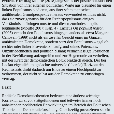
evident. Hier mag Mouffe (2018) angesichts der postdemokratischen
Situation von ihrer eigenen politischen Warte aus plausibel für einen
linken Populismus plädieren, aus ihrer schmittianischen,
antiliberalen Grundperspektive heraus verwundert es indes nicht,
dass sie zuvor genauso für den Rechtspopulismus einiges
Verständnis aufbringen musste und diesen zumindest implizit
legitimierte (Mouffe 2007: Kap. 4). Laclaus
On populist reason
(2005) versteht den Populismus hingegen anders als etwa Margaret
Canovan (1999) nicht als ein
zweites
Gesicht einer im Ganzen
ambivalenten Demokratie, sondern setzt den Populismus – egal ob
rechter oder linker Provenienz – aufgrund seines Potenzials,
Unzufriedenheiten und politisch bislang vernachlässigte Positionen
in der Bevölkerung aufzugreifen und zur Hegemonie zu verhelfen,
mit der Kraft der demokratischen Logik praktisch gleich. Der bei
Laclau eigentlich mitgedachte universale (liberale) Horizont des
Rechtsstaats droht dadurch am Ende zu einem Fluchtpunkt zu
verkommen, der nicht selbst aus der Demokratie zu entspringen
vermag.
Fazit
Radikale Demokratietheorien bedeuten eine äußerst wichtige
Korrektur zu zuvor stattgefundenen und teilweise immer noch
anhaltenden neoliberalen Entwicklungen im Bereich der Politischen
Theorie und Demokratieforschung. Gleichzeitig provozieren sie ein