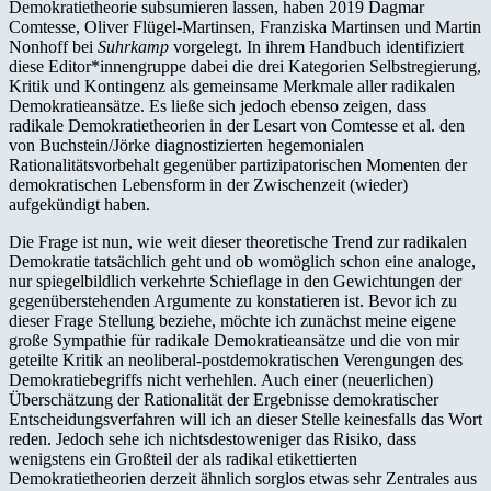
Demokratietheorie subsumieren lassen, haben 2019 Dagmar
Comtesse, Oliver Flügel-Martinsen, Franziska Martinsen und Martin
Nonhoff bei
Suhrkamp
vorgelegt. In ihrem Handbuch identifiziert
diese Editor*innengruppe dabei die drei Kategorien Selbstregierung,
Kritik und Kontingenz als gemeinsame Merkmale aller radikalen
Demokratieansätze. Es ließe sich jedoch ebenso zeigen, dass
radikale Demokratietheorien in der Lesart von Comtesse et al. den
von Buchstein/Jörke diagnostizierten hegemonialen
Rationalitätsvorbehalt gegenüber partizipatorischen Momenten der
demokratischen Lebensform in der Zwischenzeit (wieder)
aufgekündigt haben.
Die Frage ist nun, wie weit dieser theoretische Trend zur radikalen
Demokratie tatsächlich geht und ob womöglich schon eine analoge,
nur spiegelbildlich verkehrte Schieflage in den Gewichtungen der
gegenüberstehenden Argumente zu konstatieren ist. Bevor ich zu
dieser Frage Stellung beziehe, möchte ich zunächst meine eigene
große Sympathie für radikale Demokratieansätze und die von mir
geteilte Kritik an neoliberal-postdemokratischen Verengungen des
Demokratiebegriffs nicht verhehlen. Auch einer (neuerlichen)
Überschätzung der Rationalität der Ergebnisse demokratischer
Entscheidungsverfahren will ich an dieser Stelle keinesfalls das Wort
reden. Jedoch sehe ich nichtsdestoweniger das Risiko, dass
wenigstens ein Großteil der als radikal etikettierten
Demokratietheorien derzeit ähnlich sorglos etwas sehr Zentrales aus