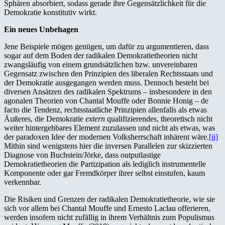
Sphären absorbiert, sodass gerade ihre Gegensätzlichkeit für die
Demokratie konstitutiv wirkt.
Ein neues Unbehagen
Jene Beispiele mögen genügen, um dafür zu argumentieren, dass
sogar auf dem Boden der radikalen Demokratietheorien nicht
zwangsläufig von einem grundsätzlichen bzw. unvereinbaren
Gegensatz zwischen den Prinzipien des liberalen Rechtsstaats und
der Demokratie ausgegangen werden muss. Dennoch besteht bei
diversen Ansätzen des radikalen Spektrums – insbesondere in den
agonalen Theorien von Chantal Mouffe oder Bonnie Honig – de
facto die Tendenz, rechtsstaatliche Prinzipien allenfalls als etwas
Äußeres, die Demokratie
extern
qualifizierendes, theoretisch nicht
weiter hintergehbares Element zuzulassen und nicht als etwas, was
der paradoxen Idee der modernen Volksherrschaft inhärent wäre.
[ii]
Mithin sind wenigstens hier die inversen Parallelen zur skizzierten
Diagnose von Buchstein/Jörke, dass outputlastige
Demokratietheorien die Partizipation als lediglich instrumentelle
Komponente oder gar Fremdkörper ihrer selbst einstufen, kaum
verkennbar.
Die Risiken und Grenzen der radikalen Demokratietheorie, wie sie
sich vor allem bei Chantal Mouffe und Ernesto Laclau offerieren,
werden insofern nicht zufällig in ihrem Verhältnis zum Populismus