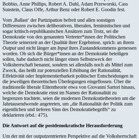
Bobbio, Anne Phillips, Robert A. Dahl, Adam Przeworski, Cass
Sunstein, Claus Offe, Arthur Benz oder Robert E. Goodin fest.
Vom ,Ballast‘ der Partizipation befreit und allen sonstigen
Differenzen zwischen deliberativen, liberalen, feministischen und
sogar kritisch-republikanischen Ansätzen zum Trotz, sei die
Demokratie von den genannten Vertreter*innen der Politischen
Theorie seinerzeit an der Qualität ihrer Ergebnisse, sprich: an ihrem
Output
und nicht länger am
Input
ihres Zustandekommens gemessen
worden. Ob sich die Bürger*innen an der Demokratie beteiligen
sollen, habe dadurch nicht länger einen Selbstzweck der
Volksherrschaft benannt, sondern sei allenfalls noch als Mittel zum
Zweck, das heißt zur potenziellen Erhöhung der Rationalität,
Effektivität oder Implementierbarkeit politischer Entscheidungen in
die jeweiligen theoretischen Überlegungen eingeflossen. Über die
traditionelle liberale Elitentheorie etwa von Giovanni Sartori hinaus,
welche die Demokratie einst im Namen der Rationalität zu
begrenzen trachtete, seien die modernen Demokratietheorien um die
Jahrtausendwende angetreten, um „die Rationalität der Politik zum
eigentlichen und tieferen Sinn des Demokratiebegriffs“ zu
deklarieren (ebd.: 475).
Die Antwort auf die postdemokratische Herausforderung
Um der mit der outputzentrierten Perspektive auf die Volksherrschaft