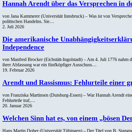
Hannah Arendt über das Versprechen in de
von Jana Kammerer (Universität Innsbruck) – Was ist von Versprechen 
politischen Handelns. Sie…
2. Juli 2026
Die amerikanische Unabhängigkeitserklärun
Independence
von Manfred Brocker (Eichstätt-Ingolstadt) – Am 4. Juli 1776 nahm d
ihrer Abfassung war ein fünfköpfiger Ausschuss…
19. Februar 2026
Arendt und Rassismus: Fehlurteile einer g
von Franziska Martinsen (Duisburg-Essen) – War Hannah Arendt eine R
Fehlurteile traf,…
20. Januar 2026
Welchen Sinn hat es, von einem „bösen De
Hans Martin Dober (Universität Tübingen) – Der Titel von B. Stang