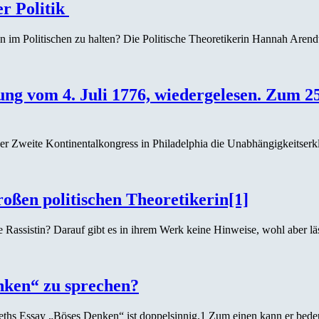
r Politik
im Politischen zu halten? Die Politische Theoretikerin Hannah Arendt s
g vom 4. Juli 1776, wiedergelesen. Zum 25
er Zweite Kontinentalkongress in Philadelphia die Unabhängigkeitserk
roßen politischen Theoretikerin[1]
assistin? Darauf gibt es in ihrem Werk keine Hinweise, wohl aber läss
nken“ zu sprechen?
neths Essay „Böses Denken“ ist doppelsinnig.1 Zum einen kann er be