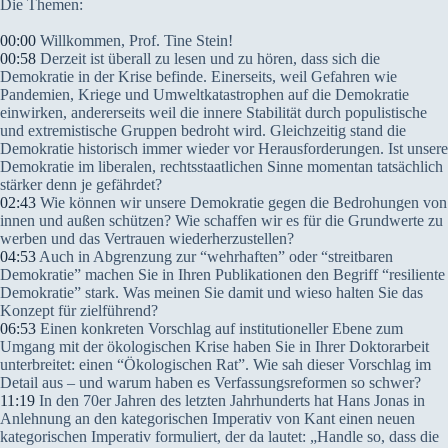
Die Themen:
00:00
Willkommen, Prof. Tine Stein!
00:58
Derzeit ist überall zu lesen und zu hören, dass sich die
Demokratie in der Krise befinde. Einerseits, weil Gefahren wie
Pandemien, Kriege und Umweltkatastrophen auf die Demokratie
einwirken, andererseits weil die innere Stabilität durch populistische
und extremistische Gruppen bedroht wird. Gleichzeitig stand die
Demokratie historisch immer wieder vor Herausforderungen. Ist unsere
Demokratie im liberalen, rechtsstaatlichen Sinne momentan tatsächlich
stärker denn je gefährdet?
02:43
Wie können wir unsere Demokratie gegen die Bedrohungen von
innen und außen schützen? Wie schaffen wir es für die Grundwerte zu
werben und das Vertrauen wiederherzustellen?
04:53
Auch in Abgrenzung zur “wehrhaften” oder “streitbaren
Demokratie” machen Sie in Ihren Publikationen den Begriff “resiliente
Demokratie” stark. Was meinen Sie damit und wieso halten Sie das
Konzept für zielführend?
06:53
Einen konkreten Vorschlag auf institutioneller Ebene zum
Umgang mit der ökologischen Krise haben Sie in Ihrer Doktorarbeit
unterbreitet: einen “Ökologischen Rat”. Wie sah dieser Vorschlag im
Detail aus – und warum haben es Verfassungsreformen so schwer?
11:19
In den 70er Jahren des letzten Jahrhunderts hat Hans Jonas in
Anlehnung an den kategorischen Imperativ von Kant einen neuen
kategorischen Imperativ formuliert, der da lautet: „Handle so, dass die