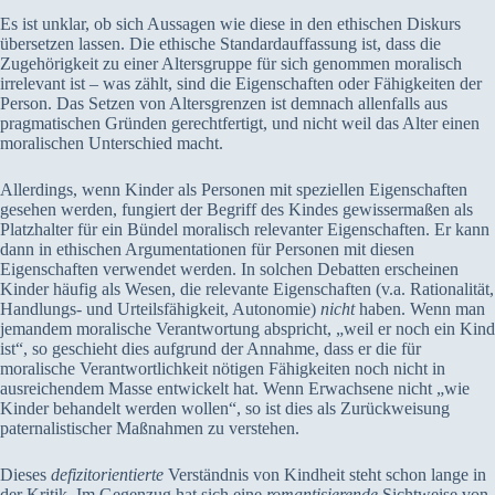
Es ist unklar, ob sich Aussagen wie diese in den ethischen Diskurs
übersetzen lassen. Die ethische Standardauffassung ist, dass die
Zugehörigkeit zu einer Altersgruppe für sich genommen moralisch
irrelevant ist – was zählt, sind die Eigenschaften oder Fähigkeiten der
Person. Das Setzen von Altersgrenzen ist demnach allenfalls aus
pragmatischen Gründen gerechtfertigt, und nicht weil das Alter einen
moralischen Unterschied macht.
Allerdings, wenn Kinder als Personen mit speziellen Eigenschaften
gesehen werden, fungiert der Begriff des Kindes gewissermaßen als
Platzhalter für ein Bündel moralisch relevanter Eigenschaften. Er kann
dann in ethischen Argumentationen für Personen mit diesen
Eigenschaften verwendet werden. In solchen Debatten erscheinen
Kinder häufig als Wesen, die relevante Eigenschaften (v.a. Rationalität,
Handlungs- und Urteilsfähigkeit, Autonomie)
nicht
haben. Wenn man
jemandem moralische Verantwortung abspricht, „weil er noch ein Kind
ist“, so geschieht dies aufgrund der Annahme, dass er die für
moralische Verantwortlichkeit nötigen Fähigkeiten noch nicht in
ausreichendem Masse entwickelt hat. Wenn Erwachsene nicht „wie
Kinder behandelt werden wollen“, so ist dies als Zurückweisung
paternalistischer Maßnahmen zu verstehen.
Dieses
defizitorientierte
Verständnis von Kindheit steht schon lange in
der Kritik. Im Gegenzug hat sich eine
romantisierende
Sichtweise von