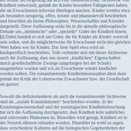
Kindheit entwickelt, gemäß der Kinder besondere Fähigkeiten haben,
die sie Erwachsenen teilweise überlegen machen. Kinder werden etwa
als besonders neugierig, offen, kreativ und phantasievoll beschrieben
und bisweilen als kleine Philosophen, Wissenschaftler und Künstler
dargestellt. Diese Auffassung wirkt bis in die aktuelle philosophische
Debatte um „intrinsische“ oder „spezielle“ Güter der Kindheit hinein.
[i]
Dabei handelt es sich um Güter, die für Kinder
als Kinder
wertvoll
sein sollen, und die möglicherweise für Erwachsene nicht den gleichen
Wert haben wie für Kinder. Das freie Spiel etwa wird als
kindspezifisch beschrieben. Teils verbindet sich mit dieser Sichtweise
auch die Auffassung, dass uns unsere „kindlichen“ Eigenschaften
durch gesellschaftliche Zwänge (angefangen bei der Schule)
ausgetrieben wurden und wir als Erwachsene wieder kindlicher
werden sollten. Die romantisierende Kindheitskonzeption dient dann
primär der Kritik der Lebensweise Erwachsener bzw. der Gesellschaft
als ganzer.
Sowohl die defizitorientierte als auch die romantisierende Sichtweise
sind als „soziale Konstruktionen“ beschrieben worden. In der
Erziehungswissenschaft und der soziologischen Kindheitsforschung
hat sich die Auffassung durchgesetzt, dass Kindheit kein natürliches
und universales Phänomen ist. Bisweilen wird gesagt, Kindheit sei in
der Neuzeit allererst erfunden worden. Plausibler ist wohl zu sagen,
dass verschiedene Kulturen auf die biologischen Gegebenheiten der