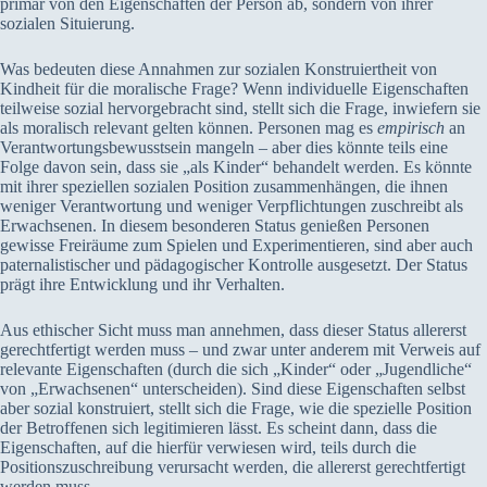
primär von den Eigenschaften der Person ab, sondern von ihrer
sozialen Situierung.
Was bedeuten diese Annahmen zur sozialen Konstruiertheit von
Kindheit für die moralische Frage? Wenn individuelle Eigenschaften
teilweise sozial hervorgebracht sind, stellt sich die Frage, inwiefern sie
als moralisch relevant gelten können. Personen mag es
empirisch
an
Verantwortungsbewusstsein mangeln – aber dies könnte teils eine
Folge davon sein, dass sie „als Kinder“ behandelt werden. Es könnte
mit ihrer speziellen sozialen Position zusammenhängen, die ihnen
weniger Verantwortung und weniger Verpflichtungen zuschreibt als
Erwachsenen. In diesem besonderen Status genießen Personen
gewisse Freiräume zum Spielen und Experimentieren, sind aber auch
paternalistischer und pädagogischer Kontrolle ausgesetzt. Der Status
prägt ihre Entwicklung und ihr Verhalten.
Aus ethischer Sicht muss man annehmen, dass dieser Status allererst
gerechtfertigt werden muss – und zwar unter anderem mit Verweis auf
relevante Eigenschaften (durch die sich „Kinder“ oder „Jugendliche“
von „Erwachsenen“ unterscheiden). Sind diese Eigenschaften selbst
aber sozial konstruiert, stellt sich die Frage, wie die spezielle Position
der Betroffenen sich legitimieren lässt. Es scheint dann, dass die
Eigenschaften, auf die hierfür verwiesen wird, teils durch die
Positionszuschreibung verursacht werden, die allererst gerechtfertigt
werden muss.