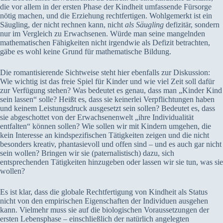
die vor allem in der ersten Phase der Kindheit umfassende Fürsorge
nötig machen, und die Erziehung rechtfertigen. Wohlgemerkt ist ein
Säugling, der nicht rechnen kann, nicht
als Säugling
defizitär, sondern
nur im Vergleich zu Erwachsenen. Würde man seine mangelnden
mathematischen Fähigkeiten nicht irgendwie als Defizit betrachten,
gäbe es wohl keine Grund für mathematische Bildung.
Die romantisierende Sichtweise steht hier ebenfalls zur Diskussion:
Wie wichtig ist das freie Spiel für Kinder und wie viel Zeit soll dafür
zur Verfügung stehen? Was bedeutet es genau, dass man „Kinder Kind
sein lassen“ solle? Heißt es, dass sie keinerlei Verpflichtungen haben
und keinem Leistungsdruck ausgesetzt sein sollen? Bedeutet es, dass
sie abgeschottet von der Erwachsenenwelt „ihre Individualität
entfalten“ können sollen? Wie sollen wir mit Kindern umgehen, die
kein Interesse an kindspezifischen Tätigkeiten zeigen und die nicht
besonders kreativ, phantasievoll und offen sind – und es auch gar nicht
sein wollen? Bringen wir sie (paternalistisch) dazu, sich
entsprechenden Tätigkeiten hinzugeben oder lassen wir sie tun, was sie
wollen?
Es ist klar, dass die globale Rechtfertigung von Kindheit als Status
nicht von den empirischen Eigenschaften der Individuen ausgehen
kann. Vielmehr muss sie auf die biologischen Voraussetzungen der
ersten Lebensphase – einschließlich der natürlich angelegten