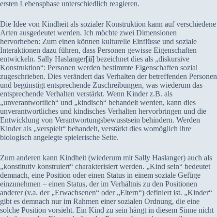
ersten Lebensphase unterschiedlich reagieren.
Die Idee von Kindheit als sozialer Konstruktion kann auf verschiedene
Arten ausgedeutet werden. Ich möchte zwei Dimensionen
hervorheben: Zum einen können kulturelle Einflüsse und soziale
Interaktionen dazu führen, dass Personen gewisse Eigenschaften
entwickeln. Sally Haslanger
[ii]
bezeichnet dies als „diskursive
Konstruktion“: Personen werden bestimmte Eigenschaften sozial
zugeschrieben. Dies verändert das Verhalten der betreffenden Personen
und begünstigt entsprechende Zuschreibungen, was wiederum das
entsprechende Verhalten verstärkt. Wenn Kinder z.B. als
„unverantwortlich“ und „kindisch“ behandelt werden, kann dies
unverantwortliches und kindisches Verhalten hervorbringen und die
Entwicklung von Verantwortungsbewusstsein behindern. Werden
Kinder als „verspielt“ behandelt, verstärkt dies womöglich ihre
biologisch angelegte spielerische Seite.
Zum anderen kann Kindheit (wiederum mit Sally Haslanger) auch als
„konstitutiv konstruiert“ charakterisiert werden. „Kind sein“ bedeutet
demnach, eine Position oder einen Status in einem soziale Gefüge
einzunehmen – einen Status, der im Verhältnis zu den Positionen
anderer (v.a. der „Erwachsenen“ oder „Eltern“) definiert ist. „Kinder“
gibt es demnach nur im Rahmen einer sozialen Ordnung, die eine
solche Position vorsieht. Ein Kind zu sein hängt in diesem Sinne nicht