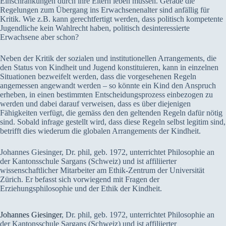
Einschränkungen durch ihre Eltern leben müssen. Gerade die
Regelungen zum Übergang ins Erwachsenenalter sind anfällig für
Kritik. Wie z.B. kann gerechtfertigt werden, dass politisch kompetente
Jugendliche kein Wahlrecht haben, politisch desinteressierte
Erwachsene aber schon?
Neben der Kritik der sozialen und institutionellen Arrangements, die
den Status von Kindheit und Jugend konstituieren, kann in einzelnen
Situationen bezweifelt werden, dass die vorgesehenen Regeln
angemessen angewandt werden – so könnte ein Kind den Anspruch
erheben, in einen bestimmten Entscheidungsprozess einbezogen zu
werden und dabei darauf verweisen, dass es über diejenigen
Fähigkeiten verfügt, die gemäss den den geltenden Regeln dafür nötig
sind. Sobald infrage gestellt wird, dass diese Regeln selbst legitim sind,
betrifft dies wiederum die globalen Arrangements der Kindheit.
Johannes Giesinger, Dr. phil, geb. 1972, unterrichtet Philosophie an
der Kantonsschule Sargans (Schweiz) und ist affiliierter
wissenschaftlicher Mitarbeiter am Ethik-Zentrum der Universität
Zürich. Er befasst sich vorwiegend mit Fragen der
Erziehungsphilosophie und der Ethik der Kindheit.
Johannes Giesinger
, Dr. phil, geb. 1972, unterrichtet Philosophie an
der Kantonsschule Sargans (Schweiz) und ist affiliierter