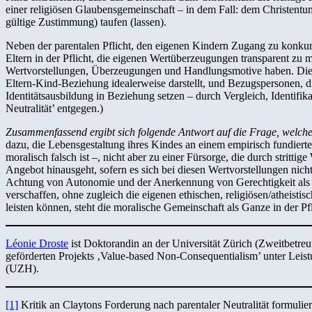
einer religiösen Glaubensgemeinschaft – in dem Fall: dem Christentum
gültige Zustimmung) taufen (lassen).
Neben der parentalen Pflicht, den eigenen Kindern Zugang zu konkurri
Eltern in der Pflicht, die eigenen Wertüberzeugungen transparent zu 
Wertvorstellungen, Überzeugungen und Handlungsmotive haben. Dieses
Eltern-Kind-Beziehung idealerweise darstellt, und Bezugspersonen, d
Identitätsausbildung in Beziehung setzen – durch Vergleich, Identifi
Neutralität’ entgegen.)
Zusammenfassend ergibt sich folgende Antwort auf die Frage, welche
dazu, die Lebensgestaltung ihres Kindes an einem empirisch fundiert
moralisch falsch ist –, nicht aber zu einer Fürsorge, die durch stritti
Angebot hinausgeht, sofern es sich bei diesen Wertvorstellungen nicht
Achtung von Autonomie und der Anerkennung von Gerechtigkeit als le
verschaffen, ohne zugleich die eigenen ethischen, religiösen/atheist
leisten können, steht die moralische Gemeinschaft als Ganze in der P
Léonie Droste
ist Doktorandin an der Universität Zürich (Zweitbetre
geförderten Projekts ‚Value-based Non-Consequentialism’ unter Leis
(UZH).
[1]
Kritik an Claytons Forderung nach parentaler Neutralität formul