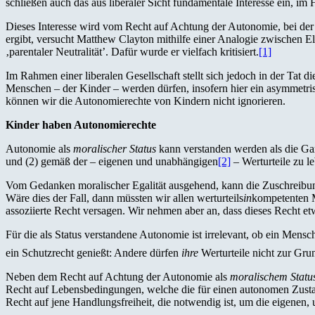
schließen auch das aus liberaler Sicht fundamentale Interesse ein, 
Dieses Interesse wird vom Recht auf Achtung der Autonomie, bei der 
ergibt, versucht Matthew Clayton mithilfe einer Analogie zwischen E
‚parentaler Neutralität’. Dafür wurde er vielfach kritisiert.
[1]
Im Rahmen einer liberalen Gesellschaft stellt sich jedoch in der Tat 
Menschen – der Kinder – werden dürfen, insofern hier ein asymmetrisc
können wir die Autonomierechte von Kindern nicht ignorieren.
Kinder haben Autonomierechte
Autonomie als
moralischer Status
kann verstanden werden als die Gar
und (2) gemäß der – eigenen und unabhängigen
[2]
– Werturteile zu l
Vom Gedanken moralischer Egalität ausgehend, kann die Zuschreibun
Wäre dies der Fall, dann müssten wir allen werturteils
in
kompetenten M
assoziierte Recht versagen. Wir nehmen aber an, dass dieses Recht e
Für die als Status verstandene Autonomie ist irrelevant, ob ein Men
ein Schutzrecht genießt: Andere dürfen
ihre
Werturteile nicht zur Gr
Neben dem Recht auf Achtung der Autonomie als
moralischem Statu
Recht auf Lebensbedingungen, welche die für einen autonomen Zustan
Recht auf jene Handlungsfreiheit, die notwendig ist, um die eigene