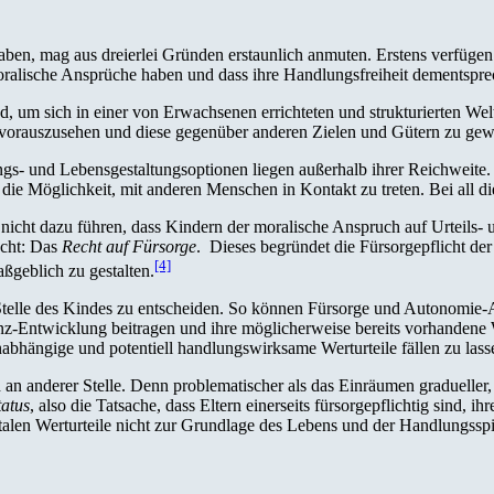
ben, mag aus dreierlei Gründen erstaunlich anmuten. Erstens verfügen 
ralische Ansprüche haben und dass ihre Handlungsfreiheit dementspr
 um sich in einer von Erwachsenen errichteten und strukturierten Welt
 vorauszusehen und diese gegenüber anderen Zielen und Gütern zu gewi
dlungs- und Lebensgestaltungsoptionen liegen außerhalb ihrer Reichweit
 Möglichkeit, mit anderen Menschen in Kontakt zu treten. Bei all die
n nicht dazu führen, dass Kindern der moralische Anspruch auf Urteils-
echt: Das
Recht auf Fürsorge
. Dieses begründet die Fürsorgepflicht der
[4]
ßgeblich zu gestalten.
n Stelle des Kindes zu entscheiden. So können Fürsorge und Autonomie-
-Entwicklung beitragen und ihre möglicherweise bereits vorhandene Wer
unabhängige und potentiell handlungswirksame Werturteile fällen zu las
 an anderer Stelle. Denn problematischer als das Einräumen gradueller,
atus
, also die Tatsache, dass Eltern einerseits fürsorgepflichtig sind,
entalen Werturteile nicht zur Grundlage des Lebens und der Handlungss