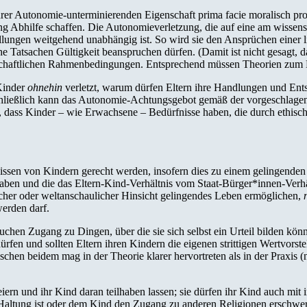
hrer Autonomie-unterminierenden Eigenschaft prima facie moralisch pr
ng Abhilfe schaffen. Die Autonomieverletzung, die auf eine am wissens
ellungen weitgehend unabhängig ist. So wird sie den Ansprüchen einer li
che Tatsachen Gültigkeit beanspruchen dürfen. (Damit ist nicht gesagt,
llschaftlichen Rahmenbedingungen. Entsprechend müssen Theorien zum K
Kinder
ohnehin
verletzt, warum dürfen Eltern ihre Handlungen und Ent
chließlich kann das Autonomie-Achtungsgebot gemäß der vorgeschlagen
n, dass Kinder – wie Erwachsene – Bedürfnisse haben, die durch ethische
fnissen von Kindern gerecht werden, insofern dies zu einem gelingenden
haben und die das Eltern-Kind-Verhältnis vom Staat-Bürger*innen-Verhä
tischer oder weltanschaulicher Hinsicht gelingendes Leben ermöglichen,
werden darf.
n Zugang zu Dingen, über die sie sich selbst ein Urteil bilden können
rfen und sollten Eltern ihren Kindern die eigenen strittigen Wertvorst
schen beidem mag in der Theorie klarer hervortreten als in der Praxis (
iern und ihr Kind daran teilhaben lassen; sie dürfen ihr Kind auch mit i
 Haltung ist oder dem Kind den Zugang zu anderen Religionen erschwere