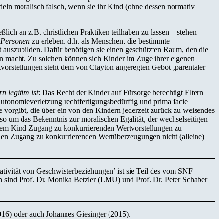
deln moralisch falsch, wenn sie ihr Kind (ohne dessen normativ
ich an z.B. christlichen Praktiken teilhaben zu lassen – stehen
s
Personen
zu erleben, d.h. als Menschen, die bestimmte
 auszubilden. Dafür benötigen sie einen geschützten Raum, den die
nen macht. Zu solchen können sich Kinder im Zuge ihrer eigenen
rtvorstellungen steht dem von Clayton angeregten Gebot ‚parentaler
 legitim ist
: Das Recht der Kinder auf Fürsorge berechtigt Eltern
utonomieverletzung rechtfertigungsbedürftig und prima facie
eise vorgibt, die über ein von den Kindern jederzeit zurück zu weisendes
lso um das Bekenntnis zur moralischen Egalität, der wechselseitigen
hrem Kind Zugang zu konkurrierenden Wertvorstellungen zu
n den Zugang zu konkurrierenden Wertüberzeugungen nicht (alleine)
ativität von Geschwisterbeziehungen’ ist sie Teil des vom SNF
 sind Prof. Dr. Monika Betzler (LMU) und Prof. Dr. Peter Schaber
016) oder auch Johannes Giesinger (2015).