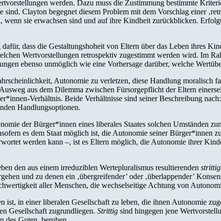
tvorstellungen werden. Dazu muss die Zustimmung bestimmte Kriterien
ge sind. Clayton begegnet diesem Problem mit dem Vorschlag einer ‚re
n, wenn sie erwachsen sind und auf ihre Kindheit zurückblicken. Erfol
 dafür, dass die Gestaltungshoheit von Eltern über das Leben ihres Ki
lchen Wertvorstellungen retrospektiv zugestimmt werden wird. Im Rahme
tellungen ebenso unmöglich wie eine Vorhersage darüber, welche Wertü
hrscheinlichkeit, Autonomie zu verletzen, diese Handlung moralisch fa
sweg aus dem Dilemma zwischen Fürsorgepflicht der Eltern einerseit
ger*innen-Verhältnis. Beide Verhältnisse sind seiner Beschreibung nac
henden Handlungsoptionen.
onomie der Bürger*innen eines liberales Staates solchen Umständen zum
ofern es dem Staat möglich ist, die Autonomie seiner Bürger*innen z
rwortet werden kann –, ist es Eltern möglich, die Autonomie ihrer Kind
neben den aus einem irreduziblen Wertepluralismus resultierenden
stritti
rgehen und zu denen ein ‚übergreifender’ oder ‚überlappender’ Konsens
eichwertigkeit aller Menschen, die wechselseitige Achtung von Autonom
n ist, in einer liberalen Gesellschaft zu leben, die ihnen Autonomie zug
en Gesellschaft zugrundliegen.
Strittig
sind hingegen jene Wertvorstellu
n des Guten, beruhen.