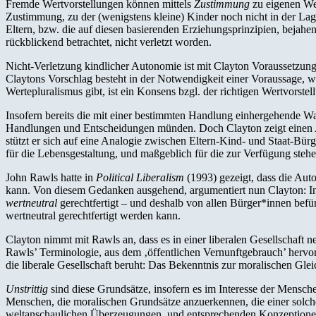
Fremde Wertvorstellungen können mittels
Zustimmung
zu eigenen Wer
Zustimmung, zu der (wenigstens kleine) Kinder noch nicht in der La
Eltern, bzw. die auf diesen basierenden Erziehungsprinzipien, bejahe
rückblickend betrachtet, nicht verletzt worden.
Nicht-Verletzung kindlicher Autonomie ist mit Clayton Voraussetzung
Claytons Vorschlag besteht in der Notwendigkeit einer Voraussage, we
Wertepluralismus gibt, ist ein Konsens bzgl. der richtigen Wertvors
Insofern bereits die mit einer bestimmten Handlung einhergehende Wa
Handlungen und Entscheidungen münden. Doch Clayton zeigt einen Au
stützt er sich auf eine Analogie zwischen Eltern-Kind- und Staat-Bür
für die Lebensgestaltung, und maßgeblich für die zur Verfügung ste
John Rawls hatte in
Political Liberalism
(1993) gezeigt, dass die Aut
kann. Von diesem Gedanken ausgehend, argumentiert nun Clayton: Ins
wertneutral
gerechtfertigt – und deshalb von allen Bürger*innen befü
wertneutral gerechtfertigt werden kann.
Clayton nimmt mit Rawls an, dass es in einer liberalen Gesellschaft 
Rawls’ Terminologie, aus dem ‚öffentlichen Vernunftgebrauch’ hervo
die liberale Gesellschaft beruht: Das Bekenntnis zur moralischen Gl
Unstrittig
sind diese Grundsätze, insofern es im Interesse der Mensche
Menschen, die moralischen Grundsätze anzuerkennen, die einer solch
weltanschaulichen Überzeugungen, und entsprechenden Konzeptione