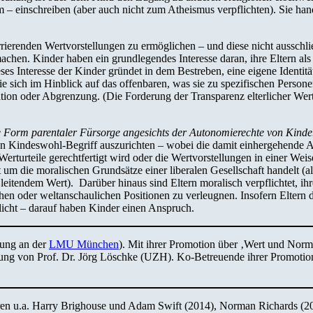
 – einschreiben (aber auch nicht zum Atheismus verpflichten). Sie han
erenden Wertvorstellungen zu ermöglichen – und diese nicht ausschließl
machen. Kinder haben ein grundlegendes Interesse daran, ihre Eltern al
 Interesse der Kinder gründet in dem Bestreben, eine eigene Identität
ie sich im Hinblick auf das offenbaren, was sie zu spezifischen Perso
kation oder Abgrenzung. (Die Forderung der Transparenz elterlicher We
 Form parentaler Fürsorge angesichts der Autonomierechte von Kindern
en Kindeswohl-Begriff auszurichten – wobei die damit einhergehende A
ge Werturteile gerechtfertigt wird oder die Wertvorstellungen in einer W
 um die moralischen Grundsätze einer liberalen Gesellschaft handelt (a
itendem Wert). Darüber hinaus sind Eltern moralisch verpflichtet, i
ischen oder weltanschaulichen Positionen zu verleugnen. Insofern Elter
flicht – darauf haben Kinder einen Anspruch.
uung an der
LMU München
). Mit ihrer Promotion über ‚Wert und Norm
tung von Prof. Dr. Jörg Löschke (UZH). Ko-Betreuende ihrer Promotion
ieren u.a. Harry Brighouse und Adam Swift (2014), Norman Richards (2