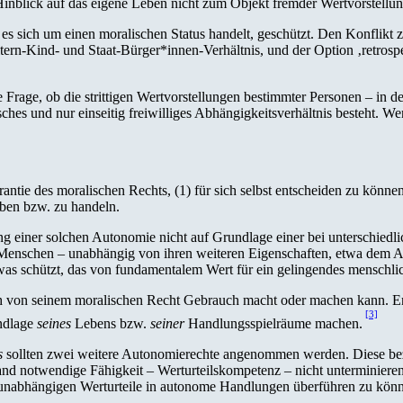
im Hinblick auf das eigene Leben nicht zum Objekt fremder Wertvorstell
es sich um einen moralischen Status handelt, geschützt. Den Konflikt
ltern-Kind- und Staat-Bürger*innen-Verhältnis, und der Option ‚retros
die Frage, ob die strittigen Wertvorstellungen bestimmter Personen – in 
hes und nur einseitig freiwilliges Abhängigkeitsverhältnis besteht. W
antie des moralischen Rechts, (1) für sich selbst entscheiden zu könn
eben bzw. zu handeln.
g einer solchen Autonomie nicht auf Grundlage einer bei unterschiedl
enschen – unabhängig von ihren weiteren Eigenschaften, etwa dem Al
twas schützt, das von fundamentalem Wert für ein gelingendes menschl
sch von seinem moralischen Recht Gebrauch macht oder machen kann. Ent
[3]
undlage
seines
Lebens bzw.
seiner
Handlungsspielräume machen.
s
sollten zwei weitere Autonomierechte angenommen werden. Diese be
d notwendige Fähigkeit – Werturteilskompetenz – nicht unterminieren 
n, unabhängigen Werturteile in autonome Handlungen überführen zu kön