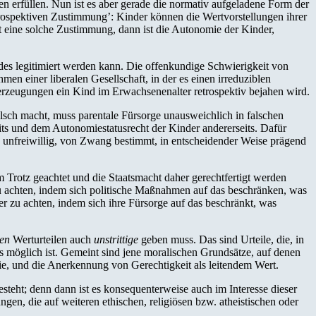
 erfüllen. Nun ist es aber gerade die normativ aufgeladene Form der
trospektiven Zustimmung’: Kinder können die Wertvorstellungen ihrer
gt eine solche Zustimmung, dann ist die Autonomie der Kinder,
ndes legitimiert werden kann. Die offenkundige Schwierigkeit von
n einer liberalen Gesellschaft, in der es einen irreduziblen
berzeugungen ein Kind im Erwachsenenalter retrospektiv bejahen wird.
lsch macht, muss parentale Fürsorge unausweichlich in falschen
s und dem Autonomiestatusrecht der Kinder andererseits. Dafür
h: unfreiwillig, von Zwang bestimmt, in entscheidender Weise prägend
 Trotz geachtet und die Staatsmacht daher gerechtfertigt werden
u achten, indem sich politische Maßnahmen auf das beschränken, was
er zu achten, indem sich ihre Fürsorge auf das beschränkt, was
gen
Werturteilen auch
unstrittige
geben muss. Das sind Urteile, die, in
 möglich ist. Gemeint sind jene moralischen Grundsätze, auf denen
ie, und die Anerkennung von Gerechtigkeit als leitendem Wert.
esteht; denn dann ist es konsequenterweise auch im Interesse dieser
ngen, die auf weiteren ethischen, religiösen bzw. atheistischen oder