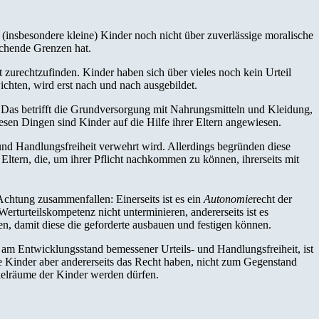
(insbesondere kleine) Kinder noch nicht über zuverlässige moralische
echende Grenzen hat.
 zurechtzufinden. Kinder haben sich über vieles noch kein Urteil
chten, wird erst nach und nach ausgebildet.
e. Das betrifft die Grundversorgung mit Nahrungsmitteln und Kleidung,
sen Dingen sind Kinder auf die Hilfe ihrer Eltern angewiesen.
 und Handlungsfreiheit verwehrt wird. Allerdings begründen diese
 Eltern, die, um ihrer Pflicht nachkommen zu können, ihrerseits mit
Achtung zusammenfallen: Einerseits ist es ein
Autonomie
recht der
turteilskompetenz nicht unterminieren, andererseits ist es
sen, damit diese die geforderte ausbauen und festigen können.
 am Entwicklungsstand bemessener Urteils- und Handlungsfreiheit, ist
 ihre Kinder aber andererseits das Recht haben, nicht zum Gegenstand
pielräume der Kinder werden dürfen.