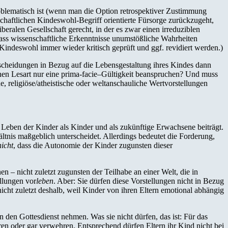
oblematisch ist (wenn man die Option retrospektiver Zustimmung
chaftlichen Kindeswohl-Begriff orientierte Fürsorge zurückzugeht,
beralen Gesellschaft gerecht, in der es zwar einen irreduziblen
 dass wissenschaftliche Erkenntnisse unumstößliche Wahrheiten
indeswohl immer wieder kritisch geprüft und ggf. revidiert werden.)
scheidungen in Bezug auf die Lebensgestaltung ihres Kindes dann
en Lesart nur eine prima-facie–Gültigkeit beanspruchen? Und muss
, religiöse/atheistische oder weltanschauliche Wertvorstellungen
 Leben der Kinder als Kinder und als zukünftige Erwachsene beiträgt.
ltnis maßgeblich unterscheidet. Allerdings bedeutet die Forderung,
nicht
, dass die Autonomie der Kinder zugunsten dieser
 – nicht zuletzt zugunsten der Teilhabe an einer Welt, die in
ellungen vor
leben
. Aber: Sie dürfen diese Vorstellungen nicht in Bezug
nicht zuletzt deshalb, weil Kinder von ihren Eltern emotional abhängig
n den Gottesdienst nehmen. Was sie nicht dürfen, das ist: Für das
n oder gar verwehren. Entsprechend dürfen Eltern ihr Kind nicht bei