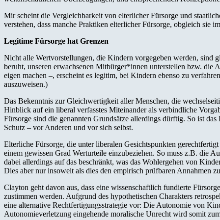
Mir scheint die Vergleichbarkeit von elterlicher Fürsorge und staatl
verstehen, dass manche Praktiken elterlicher Fürsorge, obgleich sie i
Legitime Fürsorge hat Grenzen
Nicht alle Wertvorstellungen, die Kindern vorgegeben werden, sind g
beruht, unseren erwachsenen Mitbürger*innen unterstellen bzw. die 
eigen machen –, erscheint es legitim, bei Kindern ebenso zu verfahre
auszuweisen.)
Das Bekenntnis zur Gleichwertigkeit aller Menschen, die wechselsei
Hinblick auf ein liberal verfasstes Miteinander als verbindliche Vorga
Fürsorge sind die genannten Grundsätze allerdings dürftig. So ist das
Schutz – vor Anderen und vor sich selbst.
Elterliche Fürsorge, die unter liberalen Gesichtspunkten gerechtfert
einem gewissen Grad Werturteile einzubeziehen. So muss z.B. die A
dabei allerdings auf das beschränkt, was das Wohlergehen von Kindern
Dies aber nur insoweit als dies den empirisch prüfbaren Annahmen z
Clayton geht davon aus, dass eine wissenschaftlich fundierte Fürsor
zustimmen werden. Aufgrund des hypothetischen Charakters retrospek
eine alternative Rechtfertigungsstrategie vor: Die Autonomie von Kin
Autonomieverletzung eingehende moralische Unrecht wird somit z