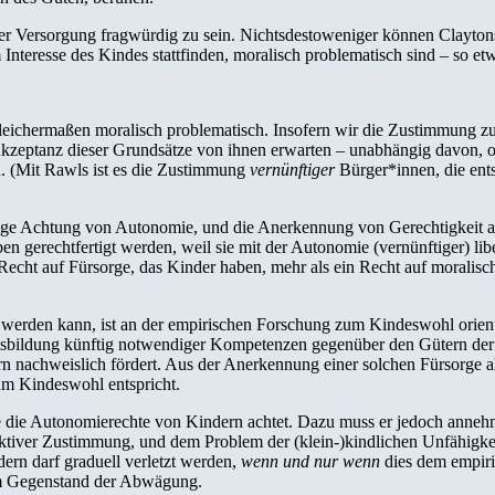
icher Versorgung fragwürdig zu sein. Nichtsdestoweniger können Clayton
m Interesse des Kindes stattfinden, moralisch problematisch sind – so 
leichermaßen moralisch problematisch. Insofern wir die Zustimmung zu
Akzeptanz dieser Grundsätze von ihnen erwarten – unabhängig davon, 
n. (Mit Rawls ist es die Zustimmung
vernünftiger
Bürger*innen, die ent
tige Achtung von Autonomie, und die Anerkennung von Gerechtigkeit a
ben gerechtfertigt werden, weil sie mit der Autonomie (vernünftiger) li
 Recht auf Fürsorge, das Kinder haben, mehr als ein Recht auf moralisch
igt werden kann, ist an der empirischen Forschung zum Kindeswohl orie
usbildung künftig notwendiger Kompetenzen gegenüber den Gütern der
 nachweislich fördert. Aus der Anerkennung einer solchen Fürsorge als 
um Kindeswohl entspricht.
ge die Autonomierechte von Kindern achtet. Dazu muss er jedoch anneh
tiver Zustimmung, und dem Problem der (klein-)kindlichen Unfähigkei
dern darf graduell verletzt werden,
wenn und nur wenn
dies dem empiri
um Gegenstand der Abwägung.