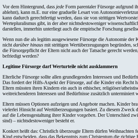
Vor dem Hintergrund, dass
jede
Form parentaler Fürsorge aufgrund i
ablehnt), kann m.E. nur eine graduelle Lesart von Autonomieverletzu
kann dadurch gerechtfertigt werden, dass sie von strittigen Wertvorst
Wertepluralismus gibt, in der aber nichtsdestoweniger wissenschaftli
darstellen, immerhin unterliegt auch die empirische Forschung gese
Wenn nun die als legitim ausgewiesene Fürsorge die Autonomie der 
nicht
darüber hinaus
mit strittigen Wertüberzeugungen begründen, s
die Fürsorgepflicht der Eltern nicht auch der Tatsache gerecht werde
befriedigt werden?
Legitime Fürsorge darf Werturteile nicht ausklammern
Elterliche Fürsorge sollte allen grundlegenden Interessen und Bedür
Das fordert der Hilfs-Aspekt der Fürsorge, auf die Kinder ein Recht 
Eltern müssten ihren Kindern ein auch in ethischer, religiöser/atheis
weitreichenderen Interessen und Bedürfnisse zusätzlich unterminiert 
Eltern müssen Optionen aufzeigen und Angebote machen. Kinder brauche
vielerlei Hinsicht auf Wertüberzeugungen basiert. Zu diesem Zweck dü
auf die Lebensgestaltung ihrer Kinder vor
geben
. Der Unterschied zwi
sind) – nichtsdestoweniger besteht er.
Konkret heißt das: Christlich überzeugte Eltern dürfen Weihnachten fe
Kind entscheiden, dass das Bekenntnis zum Christentum die richtige