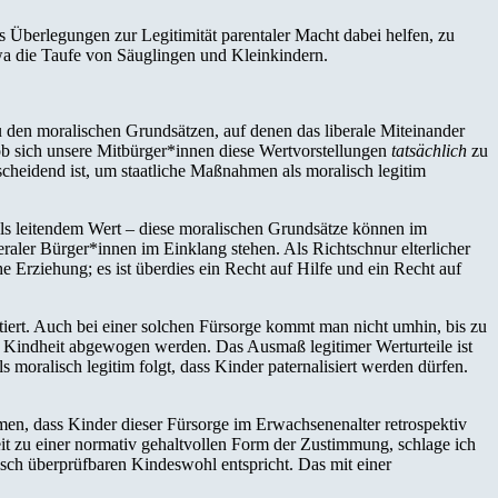
s Überlegungen zur Legitimität parentaler Macht dabei helfen, zu
etwa die Taufe von Säuglingen und Kleinkindern.
 den moralischen Grundsätzen, auf denen das liberale Miteinander
ob sich unsere Mitbürger*innen diese Wertvorstellungen
tatsächlich
zu
scheidend ist, um staatliche Maßnahmen als moralisch legitim
ls leitendem Wert – diese moralischen Grundsätze können im
beraler Bürger*innen im Einklang stehen. Als Richtschnur elterlicher
e Erziehung; es ist überdies ein Recht auf Hilfe und ein Recht auf
ntiert. Auch bei einer solchen Fürsorge kommt man nicht umhin, bis zu
 Kindheit abgewogen werden. Das Ausmaß legitimer Werturteile ist
moralisch legitim folgt, dass Kinder paternalisiert werden dürfen.
men, dass Kinder dieser Fürsorge im Erwachsenenalter retrospektiv
t zu einer normativ gehaltvollen Form der Zustimmung, schlage ich
sch überprüfbaren Kindeswohl entspricht. Das mit einer