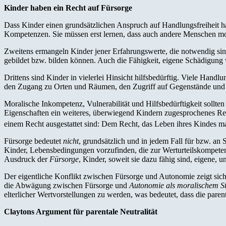
Kinder haben ein Recht auf Fürsorge
Dass Kinder einen grundsätzlichen Anspruch auf Handlungsfreiheit ha
Kompetenzen. Sie müssen erst lernen, dass auch andere Menschen mo
Zweitens ermangeln Kinder jener Erfahrungswerte, die notwendig sind,
gebildet bzw. bilden können. Auch die Fähigkeit, eigene Schädigung
Drittens sind Kinder in vielerlei Hinsicht hilfsbedürftig. Viele Han
den Zugang zu Orten und Räumen, den Zugriff auf Gegenstände und die
Moralische Inkompetenz, Vulnerabilität und Hilfsbedürftigkeit sollte
Eigenschaften ein weiteres, überwiegend Kindern zugesprochenes R
einem Recht ausgestattet sind: Dem Recht, das Leben ihres Kindes ma
Fürsorge bedeutet
nicht
, grundsätzlich und in jedem Fall für bzw. a
Kinder, Lebensbedingungen vorzufinden, die zur Werturteilskompetenz
Ausdruck der
Fürsorge
, Kinder, soweit sie dazu fähig sind, eigene, 
Der eigentliche Konflikt zwischen Fürsorge und Autonomie zeigt sich
die Abwägung zwischen Fürsorge und
Autonomie als moralischem St
elterlicher Wertvorstellungen zu werden, was bedeutet, dass die par
Claytons Argument für parentale Neutralität