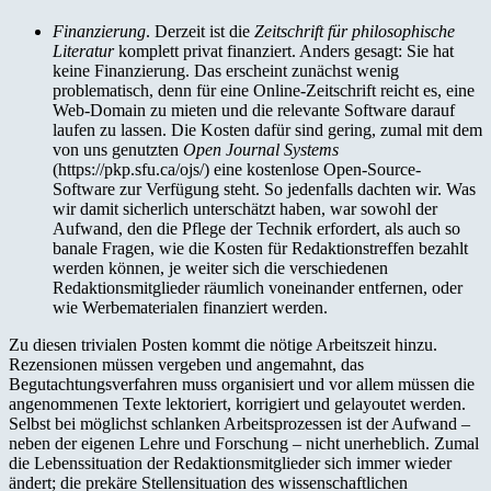
Finanzierung
. Derzeit ist die
Zeitschrift für philosophische
Literatur
komplett privat finanziert. Anders gesagt: Sie hat
keine Finanzierung. Das erscheint zunächst wenig
problematisch, denn für eine Online-Zeitschrift reicht es, eine
Web-Domain zu mieten und die relevante Software darauf
laufen zu lassen. Die Kosten dafür sind gering, zumal mit dem
von uns genutzten
Open Journal Systems
(https://pkp.sfu.ca/ojs/) eine kostenlose Open-Source-
Software zur Verfügung steht. So jedenfalls dachten wir. Was
wir damit sicherlich unterschätzt haben, war sowohl der
Aufwand, den die Pflege der Technik erfordert, als auch so
banale Fragen, wie die Kosten für Redaktionstreffen bezahlt
werden können, je weiter sich die verschiedenen
Redaktionsmitglieder räumlich voneinander entfernen, oder
wie Werbematerialen finanziert werden.
Zu diesen trivialen Posten kommt die nötige Arbeitszeit hinzu.
Rezensionen müssen vergeben und angemahnt, das
Begutachtungsverfahren muss organisiert und vor allem müssen die
angenommenen Texte lektoriert, korrigiert und gelayoutet werden.
Selbst bei möglichst schlanken Arbeitsprozessen ist der Aufwand –
neben der eigenen Lehre und Forschung – nicht unerheblich. Zumal
die Lebenssituation der Redaktionsmitglieder sich immer wieder
ändert; die prekäre Stellensituation des wissenschaftlichen