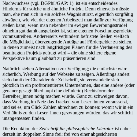
Nachwuchses (vgl. DGPhil/GAP: 1) ist ein entscheidendes
Hindernis für solche und ähnliche Projekt. Denn einerseits müsste
man, ehe man sich in ein solches Wagnis stürzt, eigentlich sorgfältig
abwägen, wie viel der eigenen Arbeitszeit man dafür zur Verfügung
stellen kann, wenn man nebenher im ewigen Bewerbungsstrudel
ohnehin gut damit ausgelastet ist, seine eigenen Forschungsprojekte
voranzutreiben. Andererseits verhindern befristete Stellen vielfach
die Möglichkeit, überzeugende Anträge auf Fördergelder zu stellen,
in denen zumeist nach langfristigen Plänen für die Verdauerung des
beantragten Projekts gefragt wird – die ohne sichere eigene
Perspektive kaum glaubhaft zu präsentieren sind.
Natürlich stehen Alternativen zur Verfügung; die einfachste wäre
sicherlich, Werbung auf der Webseite zu zeigen. Allerdings ändert
sich damit der Charakter der Zeitschrift, sie verwandelte sich
plötzlich in ein profitorientiertes Unternehmen, das eine andere (oder
genauer gesagt: überhaupt eine definierte) Rechtsform der
Betreiber_innen nötig machen würde. Ganz zu schweigen davon,
dass Werbung im Netz das Tracken von Leser_innen voraussetzt,
und sei es, um Click-Zahlen abrechnen zu können: womit wir in ein
Verhältnis zu den Leser_innen gezwungen würden, das wir schlicht
unangemessen finden.
Die Redaktion der
Zeitschrift für philosophische Literatur
ist daher
derzeit im doppelten Sinne frei: frei von einer abgesicherten