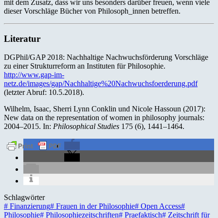
mit dem Zusatz, dass wir uns besonders darüber freuen, wenn viele
dieser Vorschläge Bücher von Philosoph_innen betreffen.
Literatur
DGPhil/GAP 2018: Nachhaltige Nachwuchsförderung Vorschläge
zu einer Strukturreform an Instituten für Philosophie.
http://www.gap-im-
netz.de/images/gap/Nachhaltige%20Nachwuchsfoerderung.pdf
(letzter Abruf: 10.5.2018).
Wilhelm, Isaac, Sherri Lynn Conklin und Nicole Hassoun (2017):
New data on the representation of women in philosophy journals:
2004–2015. In:
Philosophical Studies
175 (6), 1441–1464.
Schlagwörter
#
Finanzierung
#
Frauen in der Philosophie
#
Open Access
#
Philosophie
#
Philosophiezeitschriften
#
Praefaktisch
#
Zeitschrift für