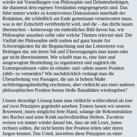
wieder mit Vorstellungen von Philosophie und Debattenbeiträgen,
die diametral dem eigenen Verständnis entgegengesetzt sind. Das
führt immer wieder zu kontroversen Diskussionen innerhalb der
Redaktion, die schließlich am Ende gemeinsam verantworten muss,
was in der Zeitschrift veröffentlicht wird, und die – das dürfte kaum
überraschen – keineswegs ein einheitliches Bild davon hat, wie
Philosophie aussehen sollte oder welche Themen relevant sind. Die
Vielfalt der Philosophie stellt zudem auf ganz basale Art
Schwierigkeiten für die Begutachtung und das Lektorieren von
Beiträgen dar, mit deren Stil und Überzeugungen man kaum oder
gar nicht übereinstimmt. Wie schafft man es, eine faire und
ausgewogene Beurteilung zu organisieren und zugleich die
Extrempositionen »alles ist erlaubt« und »allein unsere Position
zählt« zu vermeiden? Wie nachdrücklich verlangt man die
Überarbeitung von Passagen, die uns in hohem Maße
rechtfertigungsbedürftig erscheinen, aber vielleicht aus einer anderen
philosophischen Position heraus bloße Banalitäten wiedergeben?
Unsere derzeitige Lösung kann man vielleicht wohlwollend als lose
auf zwei Prinzipien gegründet ansehen: Erstens lassen wir unseren
Rezensent_innen möglichst freie Hand, solange die Rekonstruktion
des Buches und seine Kritik nachvollziehbar bleiben. Zweitens
weisen wir immer wieder darauf hin, dass sie mit Leser_innen
rechnen sollten, die nicht bereits ihre Position teilen oder deren
Jargon kennen. Das Urteil, inwiefern diese Prinzipien zu einer