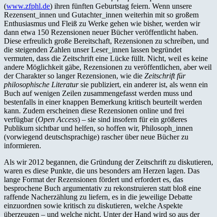
(
www.zfphl.de
) ihren fünften Geburtstag feiern. Wenn unsere
Rezensent_innen und Gutachter_innen weiterhin mit so großem
Enthusiasmus und Fleiß zu Werke gehen wie bisher, werden wir
dann etwa 150 Rezensionen neuer Bücher veröffentlicht haben.
Diese erfreulich große Bereitschaft, Rezensionen zu schreiben, und
die steigenden Zahlen unser Leser_innen lassen begründet
vermuten, dass die Zeitschrift eine Lücke füllt. Nicht, weil es keine
andere Möglichkeit gäbe, Rezensionen zu veröffentlichen, aber weil
der Charakter so langer Rezensionen, wie die
Zeitschrift für
philosophische Literatur
sie publiziert, ein anderer ist, als wenn ein
Buch auf wenigen Zeilen zusammengefasst werden muss und
bestenfalls in einer knappen Bemerkung kritisch beurteilt werden
kann. Zudem erscheinen diese Rezensionen online und frei
verfügbar (
Open Access
) – sie sind insofern für ein größeres
Publikum sichtbar und helfen, so hoffen wir, Philosoph_innen
(vorwiegend deutschsprachige) rascher über neue Bücher zu
informieren.
Als wir 2012 begannen, die Gründung der Zeitschrift zu diskutieren,
waren es diese Punkte, die uns besonders am Herzen lagen. Das
lange Format der Rezensionen fördert und erfordert es, das
besprochene Buch argumentativ zu rekonstruieren statt bloß eine
raffende Nacherzählung zu liefern, es in die jeweilige Debatte
einzuordnen sowie kritisch zu diskutieren, welche Aspekte
überzeugen – und welche nicht. Unter der Hand wird so aus der