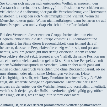
Sie können sich mit der sich ergebenden Vielfalt arrangieren, den
Austausch untereinander suchen, ggf. ihre Positionen verschieben und
vielleicht die Annäherung oder gar die Verschmelzung von Horizonten
anstreben. Es ergeben sich Vielstimmigkeit und Vielfalt. Wenn die
Menschen diesen guten Willen nicht aufbringen, dann beharren sie auf
ihren Perspektiven und verkapseln sich in ihrer Partikularität.
Bei den Vertretern dieser zweiten Gruppe breitet sich nun eine
Bequemlichkeit aus, die den Perspektivismus 1.0 demontiert und
dementiert. Im Sinne dieser Bequemlichkeit kann jemand darauf
beharren, dass seine Perspektive die einzig wahre sei, und posaunt
heraus, was ihm gerade gut und richtig erscheint. Indem er seine
Perspektive absolut setzt, leugnet er die Vielfalt, die seine Position nur
als eine neben vielen anderen gelten lässt. Statt seine Perspektive mit
einem Wahrheitsanspruch zu versehen, kann er aber auch ganz auf
einen solchen Anspruch verzichten und ohne Rücksicht darauf, ob sie
nun stimmen oder nicht, seine Meinungen verbreiten. Diese
Gleichgültigkeit stellt, wie Harry Frankfurt in seinem Essay
Bullshit
zeigt, die schärfste Absage an epistemische Ansprüche dar. Denn
anders als derjenige, der die Wahrheit kennt und vorsätzlich unterläuft,
verhält sich derjenige, der Bullshit verbreitet, gleichgültig gegenüber
der Frage, ob das, was er sagt, nun stimmt oder nicht.
Auffällig ist, dass der derzeit prominenteste Vertreter postfaktischer