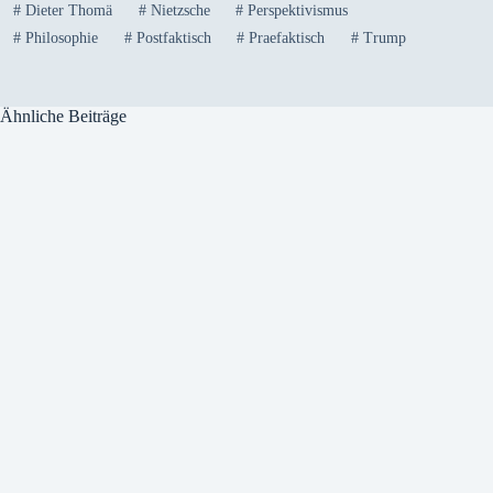
#
Dieter Thomä
#
Nietzsche
#
Perspektivismus
#
Philosophie
#
Postfaktisch
#
Praefaktisch
#
Trump
Ähnliche Beiträge