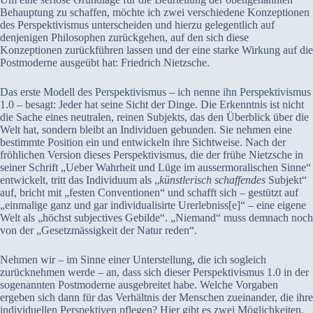
Behauptung zu schaffen, möchte ich zwei verschiedene Konzeptionen
des Perspektivismus unterscheiden und hierzu gelegentlich auf
denjenigen Philosophen zurückgehen, auf den sich diese
Konzeptionen zurückführen lassen und der eine starke Wirkung auf die
Postmoderne ausgeübt hat: Friedrich Nietzsche.
Das erste Modell des Perspektivismus – ich nenne ihn Perspektivismus
1.0 – besagt: Jeder hat seine Sicht der Dinge. Die Erkenntnis ist nicht
die Sache eines neutralen, reinen Subjekts, das den Überblick über die
Welt hat, sondern bleibt an Individuen gebunden. Sie nehmen eine
bestimmte Position ein und entwickeln ihre Sichtweise. Nach der
fröhlichen Version dieses Perspektivismus, die der frühe Nietzsche in
seiner Schrift „Ueber Wahrheit und Lüge im aussermoralischen Sinne“
entwickelt, tritt das Individuum als „
künstlerisch schaffendes
Subjekt“
auf, bricht mit „festen Conventionen“ und schafft sich – gestützt auf
„einmalige ganz und gar individualisirte Urerlebniss[e]“ – eine eigene
Welt als „höchst subjectives Gebilde“. „Niemand“ muss demnach noch
von der „Gesetzmässigkeit der Natur reden“.
Nehmen wir – im Sinne einer Unterstellung, die ich sogleich
zurücknehmen werde – an, dass sich dieser Perspektivismus 1.0 in der
sogenannten Postmoderne ausgebreitet habe. Welche Vorgaben
ergeben sich dann für das Verhältnis der Menschen zueinander, die ihre
individuellen Perspektiven pflegen? Hier gibt es zwei Möglichkeiten.