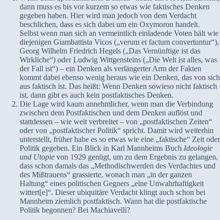
dann muss es bis vor kurzem so etwas wie faktisches Denken
gegeben haben. Hier wird man jedoch von dem Verdacht
beschlichen, dass es sich dabei um ein Oxymoron handelt.
Selbst wenn man sich an vermeintlich einladende Voten hält wie
diejenigen Giambattista Vicos („verum et factum convertuntur“),
Georg Wilhelm Friedrich Hegels („Das Vernünftige ist das
Wirkliche“) oder Ludwig Wittgensteins („Die Welt ist alles, was
der Fall ist“) – ein Denken als verlängerter Arm der Fakten
kommt dabei ebenso wenig heraus wie ein Denken, das von sich
aus faktisch ist. Das heißt: Wenn Denken sowieso nicht faktisch
ist, dann gibt es auch kein postfaktisches Denken.
Die Lage wird kaum annehmlicher, wenn man die Verbindung
zwischen dem Postfaktischen und dem Denken auflöst und
stattdessen – wie weit verbreitet – von „postfaktischen Zeiten“
oder von „postfaktischer Politik“ spricht. Damit wird weiterhin
unterstellt, früher habe es so etwas wie eine „faktische“ Zeit oder
Politik gegeben. Ein Blick in Karl Mannheims Buch
Ideologie
und Utopie
von 1929 genügt, um zu dem Ergebnis zu gelangen,
dass schon damals das „Methodischwerden des Verdachtes und
des Mißtrauens“ grassierte, wonach man „in der ganzen
Haltung“ eines politischen Gegners „eine Unwahrhaftigkeit
wittert[e]“. Dieser ubiquitäre Verdacht klingt auch schon bei
Mannheim ziemlich postfaktisch. Wann hat die postfaktische
Politik begonnen? Bei Machiavelli?