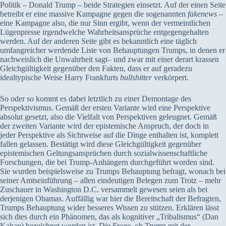
Politik – Donald Trump – beide Strategien einsetzt. Auf der einen Seite
betreibt er eine massive Kampagne gegen die sogenannten
fakenews
–
eine Kampagne also, die nur Sinn ergibt, wenn der vermeintlichen
Lügenpresse irgendwelche Wahrheitsansprüche entgegengehalten
werden. Auf der anderen Seite gibt es bekanntlich eine täglich
umfangreicher werdende Liste von Behauptungen Trumps, in denen er
nachweislich die Unwahrheit sagt– und zwar mit einer derart krassen
Gleichgültigkeit gegenüber den Fakten, dass er auf geradezu
idealtypische Weise Harry Frankfurts
bullshitter
verkörpert.
So oder so kommt es dabei letztlich zu einer Demontage des
Perspektivismus. Gemäß der ersten Variante wird eine Perspektive
absolut gesetzt, also die Vielfalt von Perspektiven geleugnet. Gemäß
der zweiten Variante wird der epistemische Anspruch, der doch in
jeder Perspektive als Sichtweise auf die Dinge enthalten ist, komplett
fallen gelassen. Bestätigt wird diese Gleichgültigkeit gegenüber
epistemischen Geltungsansprüchen durch sozialwissenschaftliche
Forschungen, die bei Trump-Anhängern durchgeführt worden sind.
Sie wurden beispielsweise zu Trumps Behauptung befragt, wonach bei
seiner Amtseinführung – allen eindeutigen Belegen zum Trotz – mehr
Zuschauer in Washington D.C. versammelt gewesen seien als bei
derjenigen Obamas. Auffällig war hier die Bereitschaft der Befragten,
Trumps Behauptung wider besseres Wissen zu stützen. Erklären lässt
sich dies durch ein Phänomen, das als kognitiver „Tribalismus“ (Dan
Kahan) bezeichnet worden ist. Die Frage, ob Trump mit der