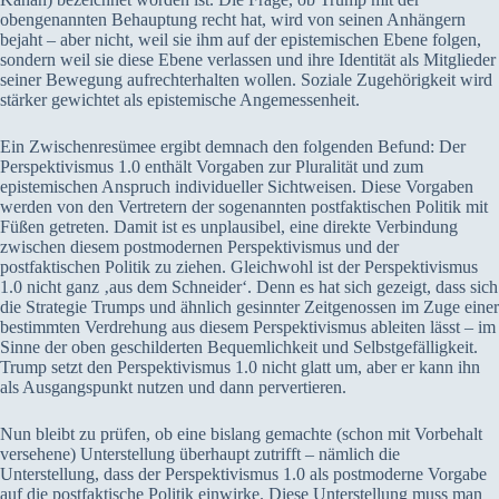
obengenannten Behauptung recht hat, wird von seinen Anhängern
bejaht – aber nicht, weil sie ihm auf der epistemischen Ebene folgen,
sondern weil sie diese Ebene verlassen und ihre Identität als Mitglieder
seiner Bewegung aufrechterhalten wollen. Soziale Zugehörigkeit wird
stärker gewichtet als epistemische Angemessenheit.
Ein Zwischenresümee ergibt demnach den folgenden Befund: Der
Perspektivismus 1.0 enthält Vorgaben zur Pluralität und zum
epistemischen Anspruch individueller Sichtweisen. Diese Vorgaben
werden von den Vertretern der sogenannten postfaktischen Politik mit
Füßen getreten. Damit ist es unplausibel, eine direkte Verbindung
zwischen diesem postmodernen Perspektivismus und der
postfaktischen Politik zu ziehen. Gleichwohl ist der Perspektivismus
1.0 nicht ganz ‚aus dem Schneider‘. Denn es hat sich gezeigt, dass sich
die Strategie Trumps und ähnlich gesinnter Zeitgenossen im Zuge einer
bestimmten Verdrehung aus diesem Perspektivismus ableiten lässt – im
Sinne der oben geschilderten Bequemlichkeit und Selbstgefälligkeit.
Trump setzt den Perspektivismus 1.0 nicht glatt um, aber er kann ihn
als Ausgangspunkt nutzen und dann pervertieren.
Nun bleibt zu prüfen, ob eine bislang gemachte (schon mit Vorbehalt
versehene) Unterstellung überhaupt zutrifft – nämlich die
Unterstellung, dass der Perspektivismus 1.0 als postmoderne Vorgabe
auf die postfaktische Politik einwirke. Diese Unterstellung muss man