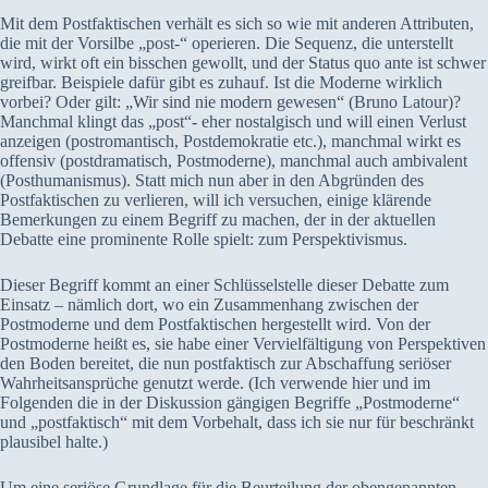
Mit dem Postfaktischen verhält es sich so wie mit anderen Attributen,
die mit der Vorsilbe „post-“ operieren. Die Sequenz, die unterstellt
wird, wirkt oft ein bisschen gewollt, und der Status quo ante ist schwer
greifbar. Beispiele dafür gibt es zuhauf. Ist die Moderne wirklich
vorbei? Oder gilt: „Wir sind nie modern gewesen“ (Bruno Latour)?
Manchmal klingt das „post“- eher nostalgisch und will einen Verlust
anzeigen (postromantisch, Postdemokratie etc.), manchmal wirkt es
offensiv (postdramatisch, Postmoderne), manchmal auch ambivalent
(Posthumanismus). Statt mich nun aber in den Abgründen des
Postfaktischen zu verlieren, will ich versuchen, einige klärende
Bemerkungen zu einem Begriff zu machen, der in der aktuellen
Debatte eine prominente Rolle spielt: zum Perspektivismus.
Dieser Begriff kommt an einer Schlüsselstelle dieser Debatte zum
Einsatz – nämlich dort, wo ein Zusammenhang zwischen der
Postmoderne und dem Postfaktischen hergestellt wird. Von der
Postmoderne heißt es, sie habe einer Vervielfältigung von Perspektiven
den Boden bereitet, die nun postfaktisch zur Abschaffung seriöser
Wahrheitsansprüche genutzt werde. (Ich verwende hier und im
Folgenden die in der Diskussion gängigen Begriffe „Postmoderne“
und „postfaktisch“ mit dem Vorbehalt, dass ich sie nur für beschränkt
plausibel halte.)
Um eine seriöse Grundlage für die Beurteilung der obengenannten