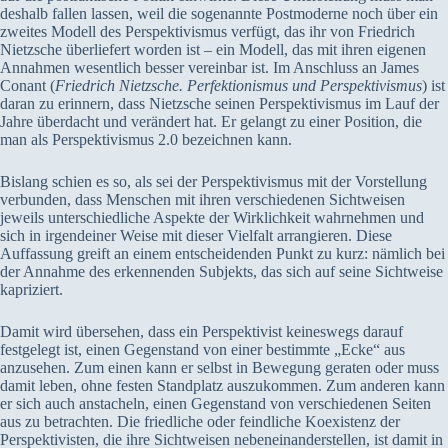
deshalb fallen lassen, weil die sogenannte Postmoderne noch über ein
zweites Modell des Perspektivismus verfügt, das ihr von Friedrich
Nietzsche überliefert worden ist – ein Modell, das mit ihren eigenen
Annahmen wesentlich besser vereinbar ist. Im Anschluss an James
Conant (
Friedrich Nietzsche. Perfektionismus und Perspektivismus
) ist
daran zu erinnern, dass Nietzsche seinen Perspektivismus im Lauf der
Jahre überdacht und verändert hat. Er gelangt zu einer Position, die
man als Perspektivismus 2.0 bezeichnen kann.
Bislang schien es so, als sei der Perspektivismus mit der Vorstellung
verbunden, dass Menschen mit ihren verschiedenen Sichtweisen
jeweils unterschiedliche Aspekte der Wirklichkeit wahrnehmen und
sich in irgendeiner Weise mit dieser Vielfalt arrangieren. Diese
Auffassung greift an einem entscheidenden Punkt zu kurz: nämlich bei
der Annahme des erkennenden Subjekts, das sich auf seine Sichtweise
kapriziert.
Damit wird übersehen, dass ein Perspektivist keineswegs darauf
festgelegt ist, einen Gegenstand von einer bestimmte „Ecke“ aus
anzusehen. Zum einen kann er selbst in Bewegung geraten oder muss
damit leben, ohne festen Standplatz auszukommen. Zum anderen kann
er sich auch anstacheln, einen Gegenstand von verschiedenen Seiten
aus zu betrachten. Die friedliche oder feindliche Koexistenz der
Perspektivisten, die ihre Sichtweisen nebeneinanderstellen, ist damit in