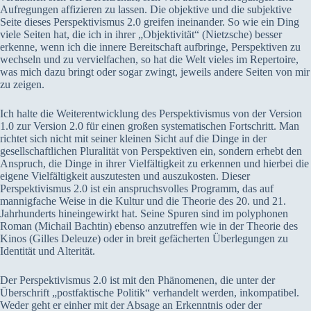
Aufregungen affizieren zu lassen. Die objektive und die subjektive
Seite dieses Perspektivismus 2.0 greifen ineinander. So wie ein Ding
viele Seiten hat, die ich in ihrer „Objektivität“ (Nietzsche) besser
erkenne, wenn ich die innere Bereitschaft aufbringe, Perspektiven zu
wechseln und zu vervielfachen, so hat die Welt vieles im Repertoire,
was mich dazu bringt oder sogar zwingt, jeweils andere Seiten von mir
zu zeigen.
Ich halte die Weiterentwicklung des Perspektivismus von der Version
1.0 zur Version 2.0 für einen großen systematischen Fortschritt. Man
richtet sich nicht mit seiner kleinen Sicht auf die Dinge in der
gesellschaftlichen Pluralität von Perspektiven ein, sondern erhebt den
Anspruch, die Dinge in ihrer Vielfältigkeit zu erkennen und hierbei die
eigene Vielfältigkeit auszutesten und auszukosten. Dieser
Perspektivismus 2.0 ist ein anspruchsvolles Programm, das auf
mannigfache Weise in die Kultur und die Theorie des 20. und 21.
Jahrhunderts hineingewirkt hat. Seine Spuren sind im polyphonen
Roman (Michail Bachtin) ebenso anzutreffen wie in der Theorie des
Kinos (Gilles Deleuze) oder in breit gefächerten Überlegungen zu
Identität und Alterität.
Der Perspektivismus 2.0 ist mit den Phänomenen, die unter der
Überschrift „postfaktische Politik“ verhandelt werden, inkompatibel.
Weder geht er einher mit der Absage an Erkenntnis oder der