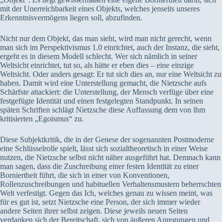
mit der Unerreichbarkeit eines Objekts, welches jenseits unseres
Erkenntnisvermögens liegen soll, abzufinden.
Nicht nur dem Objekt, das man sieht, wird man nicht gerecht, wenn
man sich im Perspektivismus 1.0 einrichtet, auch der Instanz, die sieht,
ergeht es in diesem Modell schlecht. Wer sich nämlich in seiner
Weltsicht einrichtet, tut so, als hätte er eben dies – eine einzige
Weltsicht. Oder anders gesagt: Er tut sich dies an, nur eine Weltsicht zu
haben. Damit wird eine Unterstellung gemacht, die Nietzsche aufs
Schärfste attackiert: die Unterstellung, der Mensch verfüge über eine
festgefügte Identität und einen festgelegten Standpunkt. In seinen
späten Schriften schlägt Nietzsche diese Auffassung dem von ihm
kritisierten „Egoismus“ zu.
Diese Subjektkritik, die in der Genese der sogenannten Postmoderne
eine Schlüsselrolle spielt, lässt sich sozialtheoretisch in einer Weise
nutzen, die Nietzsche selbst nicht näher ausgeführt hat. Demnach kann
man sagen, dass die Zuschreibung einer festen Identität zu einer
Borniertheit führt, die sich in einer von Konventionen,
Rollenzuschreibungen und habituellen Verhaltensmustern beherrschten
Welt verfestigt. Gegen das Ich, welches genau zu wissen meint, was
für es gut ist, setzt Nietzsche eine Person, der sich immer wieder
andere Seiten ihrer selbst zeigen. Diese jeweils neuen Seiten
verdanken sich der Bereitschaft, sich von äußeren Anregungen und