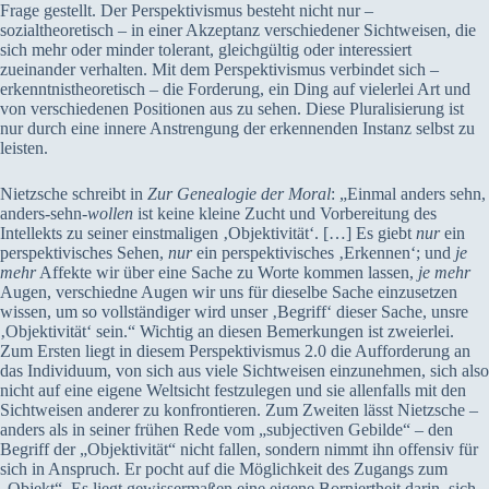
Frage gestellt. Der Perspektivismus besteht nicht nur –
sozialtheoretisch – in einer Akzeptanz verschiedener Sichtweisen, die
sich mehr oder minder tolerant, gleichgültig oder interessiert
zueinander verhalten. Mit dem Perspektivismus verbindet sich –
erkenntnistheoretisch – die Forderung, ein Ding auf vielerlei Art und
von verschiedenen Positionen aus zu sehen. Diese Pluralisierung ist
nur durch eine innere Anstrengung der erkennenden Instanz selbst zu
leisten.
Nietzsche schreibt in
Zur Genealogie der Moral
: „Einmal anders sehn,
anders-sehn-
wollen
ist keine kleine Zucht und Vorbereitung des
Intellekts zu seiner einstmaligen ‚Objektivität‘. […] Es giebt
nur
ein
perspektivisches Sehen,
nur
ein perspektivisches ‚Erkennen‘; und
je
mehr
Affekte wir über eine Sache zu Worte kommen lassen,
je mehr
Augen, verschiedne Augen wir uns für dieselbe Sache einzusetzen
wissen, um so vollständiger wird unser ‚Begriff‘ dieser Sache, unsre
‚Objektivität‘ sein.“ Wichtig an diesen Bemerkungen ist zweierlei.
Zum Ersten liegt in diesem Perspektivismus 2.0 die Aufforderung an
das Individuum, von sich aus viele Sichtweisen einzunehmen, sich also
nicht auf eine eigene Weltsicht festzulegen und sie allenfalls mit den
Sichtweisen anderer zu konfrontieren. Zum Zweiten lässt Nietzsche –
anders als in seiner frühen Rede vom „subjectiven Gebilde“ – den
Begriff der „Objektivität“ nicht fallen, sondern nimmt ihn offensiv für
sich in Anspruch. Er pocht auf die Möglichkeit des Zugangs zum
„Objekt“. Es liegt gewissermaßen eine eigene Borniertheit darin, sich