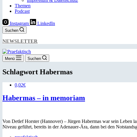
Impressum & Datenschutz
Themen
Podcast
Instagram
LinkedIn
Suchen
NEWSLETTER
Menü
Suchen
Schlagwort
Habermas
0,02€
Habermas – in memoriam
Von Detlef Horster (Hannover) – Jürgen Habermas war sein Leben lang 
Niveau geführt, bereits in der Adenauer-Ära, dann bei den Notstands