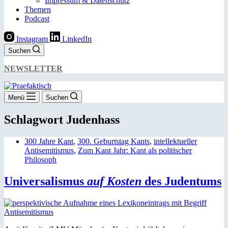
Impressum & Datenschutz
Themen
Podcast
Instagram
LinkedIn
Suchen
NEWSLETTER
Menü
Suchen
Schlagwort
Judenhass
300 Jahre Kant
,
300. Geburtstag Kants
,
intellektueller
Antisemitismus
,
Zum Kant Jahr: Kant als politischer
Philosoph
Universalismus
auf Kosten
des Judentums