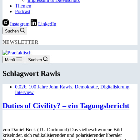
Impressum & Datenschutz
Themen
Podcast
Instagram
LinkedIn
Suchen
NEWSLETTER
Menü
Suchen
Schlagwort
Rawls
0,02€
,
100 Jahre John Rawls
,
Demokratie
,
Digitalisierung
,
Interview
Duties of Civility? – ein Tagungsbericht
von Daniel Beck (TU Dortmund) Das vielbeschworene Bild
kriselnder, sich radikalisierender und polarisierender liberaler