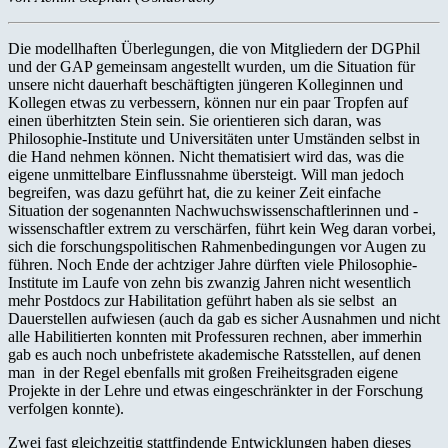
Die modellhaften Überlegungen, die von Mitgliedern der DGPhil
und der GAP gemeinsam angestellt wurden, um die Situation für
unsere nicht dauerhaft beschäftigten jüngeren Kolleginnen und
Kollegen etwas zu verbessern, können nur ein paar Tropfen auf
einen überhitzten Stein sein. Sie orientieren sich daran, was
Philosophie-Institute und Universitäten unter Umständen selbst in
die Hand nehmen können. Nicht thematisiert wird das, was die
eigene unmittelbare Einflussnahme übersteigt. Will man jedoch
begreifen, was dazu geführt hat, die zu keiner Zeit einfache
Situation der sogenannten Nachwuchswissenschaftlerinnen und -
wissenschaftler extrem zu verschärfen, führt kein Weg daran vorbei,
sich die forschungspolitischen Rahmenbedingungen vor Augen zu
führen. Noch Ende der achtziger Jahre dürften viele Philosophie-
Institute im Laufe von zehn bis zwanzig Jahren nicht wesentlich
mehr Postdocs zur Habilitation geführt haben als sie selbst an
Dauerstellen aufwiesen (auch da gab es sicher Ausnahmen und nicht
alle Habilitierten konnten mit Professuren rechnen, aber immerhin
gab es auch noch unbefristete akademische Ratsstellen, auf denen
man in der Regel ebenfalls mit großen Freiheitsgraden eigene
Projekte in der Lehre und etwas eingeschränkter in der Forschung
verfolgen konnte).
Zwei fast gleichzeitig stattfindende Entwicklungen haben dieses