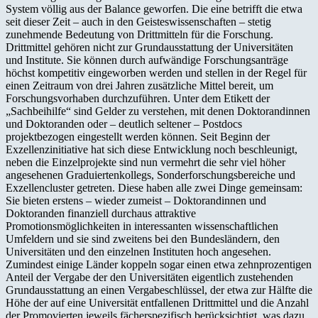
System völlig aus der Balance geworfen. Die eine betrifft die etwa
seit dieser Zeit – auch in den Geisteswissenschaften – stetig
zunehmende Bedeutung von Drittmitteln für die Forschung.
Drittmittel gehören nicht zur Grundausstattung der Universitäten
und Institute. Sie können durch aufwändige Forschungsanträge
höchst kompetitiv eingeworben werden und stellen in der Regel für
einen Zeitraum von drei Jahren zusätzliche Mittel bereit, um
Forschungsvorhaben durchzuführen. Unter dem Etikett der
„Sachbeihilfe“ sind Gelder zu verstehen, mit denen Doktorandinnen
und Doktoranden oder – deutlich seltener – Postdocs
projektbezogen eingestellt werden können. Seit Beginn der
Exzellenzinitiative hat sich diese Entwicklung noch beschleunigt,
neben die Einzelprojekte sind nun vermehrt die sehr viel höher
angesehenen Graduiertenkollegs, Sonderforschungsbereiche und
Exzellencluster getreten. Diese haben alle zwei Dinge gemeinsam:
Sie bieten erstens – wieder zumeist – Doktorandinnen und
Doktoranden finanziell durchaus attraktive
Promotionsmöglichkeiten in interessanten wissenschaftlichen
Umfeldern und sie sind zweitens bei den Bundesländern, den
Universitäten und den einzelnen Instituten hoch angesehen.
Zumindest einige Länder koppeln sogar einen etwa zehnprozentigen
Anteil der Vergabe der den Universitäten eigentlich zustehenden
Grundausstattung an einen Vergabeschlüssel, der etwa zur Hälfte die
Höhe der auf eine Universität entfallenen Drittmittel und die Anzahl
der Promovierten jeweils fächerspezifisch berücksichtigt, was dazu