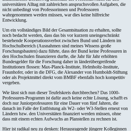
universitären Alltag mit zahlreichen anspruchsvollen Aufgaben, die
nicht unbedingt von Professorinnen und Professoren
wahrgenommen werden müssen, war dies keine hilfreiche
Entwicklung.
Um ein vollständiges Bild der Gesamtsituation zu erhalten, sollte
noch bedacht werden, dass das bis vor kurzem uneingeschränkt
bestehende Kooperationsverbot zwischen Bund und Ländern im
Hochschulbereich (Ausnahmen sind meines Wissens große
Forschungsbauten) dazu führte, dass der Bund keine Professuren in
den Hochschulen finanzieren durfte, die Jahr für Jahr erhöhten
Bundesgelder für die Forschung daher in länderübergreifende
Institutionen flossen: Max-Planck-Institute, Helmholtz-Institute,
Fraunhofer, oder in die DFG, die Alexander von Humboldt-Stiftung
oder als Projektmittel direkt vom BMBF ebenfalls hoch kompetitiv
vergeben.
Wie lässt sich nun dieser Teufelskreis durchbrechen? Das 1000-
Professuren-Programm ist dafür auch keine echte Lösung, schafft es
doch nur Juniorprofessuren für eine Dauer von fünf Jahren, die
danach im Falle der Entfristung als W2- oder W3-Stellen erneut von
Ländern bzw. den Universitäten finanziert werden müssen, ohne
dass mit einem echten Aufwuchs an Planstellen zu rechnen ist.
Hier ist radikal neu zu denken: Herausragende jüngere Kolleginnen