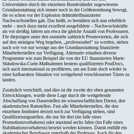
Universitäten durch die einzelnen Bundesländer zugewiesene
Grundausstattung sich immer noch in der Größenordnung bewegt,
die es schon vor der Explosion drittmittelfinanzierter
Nachwuchsstellen gab. Das heißt, es bemühen sich nun erheblich
mehr – noch dazu meist exzellent ausgebildete – Nachwuchskräfte
als vor dreißig Jahren um etwa die gleiche Anzahl von Professuren.
Für diejenigen unter den nunmehr zahlreich Promovierten, die sich
auf den steinigen Weg begeben, „professorabel“ zu werden, stehen
nach wie vor nur wenige aus der Grundausstattung finanzierte
Mitarbeiterstellen zur Verfügung. Alternativ erlauben diverse
Programme wie zum Beispiel die von der EU finanzierten Marie-
Skłodowska-Curie-Maßnahmen bestens qualifizierten PostDocs,
sich auch international zu profilieren, um am Ende doch wieder in
einer kafkaesken Situation vor weitgehend verschlossener Türen zu
landen.
Zusätzlich verschärft, und dies ist die zweite der oben genannten
Entwicklungen, wurde diese Lage durch die weitgehende
Abschaffung von Dauerstellen im wissenschaftlichen Dienst, den
akademischen Ratsstellen. Fast alle Mitarbeiterstellen, die den
einzelnen Instituten derzeit noch zur Verfügung stehen, sind
Qualifizierungsstellen, die nur für drei (im falle eines
Promotionsvorhabens) oder maximal sechs Jahre (im Falle eines
Habilitationsvorhabens) besetzt werden können. Damit entfällt ein
akademischer Berufsweg unterhalb der Professur. Auch für den