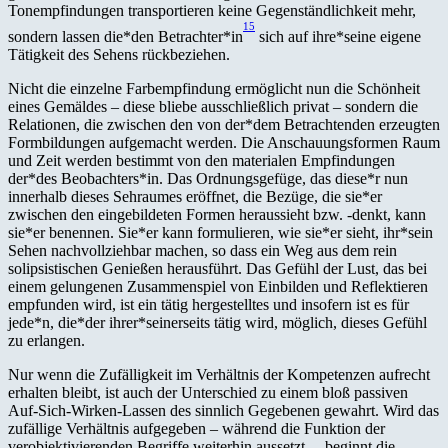
Tonempfindungen transportieren keine Gegenständlichkeit mehr,
15
sondern lassen die*den Betrachter*in
sich auf ihre*seine eigene
Tätigkeit des Sehens rückbeziehen.
Nicht die einzelne Farbempfindung ermöglicht nun die Schönheit
eines Gemäldes – diese bliebe ausschließlich privat – sondern die
Relationen, die zwischen den von der*dem Betrachtenden erzeugten
Formbildungen aufgemacht werden. Die Anschauungsformen Raum
und Zeit werden bestimmt von den materialen Empfindungen
der*des Beobachters*in. Das Ordnungsgefüge, das diese*r nun
innerhalb dieses Sehraumes eröffnet, die Bezüge, die sie*er
zwischen den eingebildeten Formen heraussieht bzw. -denkt, kann
sie*er benennen. Sie*er kann formulieren, wie sie*er sieht, ihr*sein
Sehen nachvollziehbar machen, so dass ein Weg aus dem rein
solipsistischen Genießen herausführt. Das Gefühl der Lust, das bei
einem gelungenen Zusammenspiel von Einbilden und Reflektieren
empfunden wird, ist ein tätig hergestelltes und insofern ist es für
jede*n, die*der ihrer*seinerseits tätig wird, möglich, dieses Gefühl
zu erlangen.
Nur wenn die Zufälligkeit im Verhältnis der Kompetenzen aufrecht
erhalten bleibt, ist auch der Unterschied zu einem bloß passiven
Auf-Sich-Wirken-Lassen des sinnlich Gegebenen gewahrt. Wird das
zufällige Verhältnis aufgegeben – während die Funktion der
verobjektivierenden Begriffe weiterhin aussetzt –, beginnt die