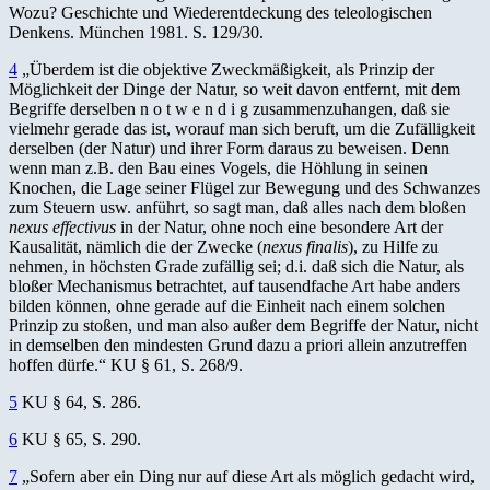
Wozu? Geschichte und Wiederentdeckung des teleologischen
Denkens. München 1981. S. 129/30.
4
„Überdem ist die objektive Zweckmäßigkeit, als Prinzip der
Möglichkeit der Dinge der Natur, so weit davon entfernt, mit dem
Begriffe derselben n o t w e n d i g zusammenzuhangen, daß sie
vielmehr gerade das ist, worauf man sich beruft, um die Zufälligkeit
derselben (der Natur) und ihrer Form daraus zu beweisen. Denn
wenn man z.B. den Bau eines Vogels, die Höhlung in seinen
Knochen, die Lage seiner Flügel zur Bewegung und des Schwanzes
zum Steuern usw. anführt, so sagt man, daß alles nach dem bloßen
nexus effectivus
in der Natur, ohne noch eine besondere Art der
Kausalität, nämlich die der Zwecke (
nexus finalis
), zu Hilfe zu
nehmen, in höchsten Grade zufällig sei; d.i. daß sich die Natur, als
bloßer Mechanismus betrachtet, auf tausendfache Art habe anders
bilden können, ohne gerade auf die Einheit nach einem solchen
Prinzip zu stoßen, und man also außer dem Begriffe der Natur, nicht
in demselben den mindesten Grund dazu a priori allein anzutreffen
hoffen dürfe.“ KU § 61, S. 268/9.
5
KU § 64, S. 286.
6
KU § 65, S. 290.
7
„Sofern aber ein Ding nur auf diese Art als möglich gedacht wird,