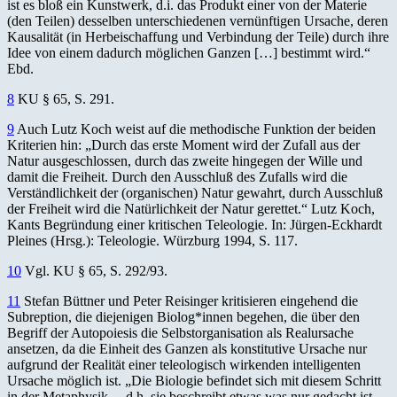
ist es bloß ein Kunstwerk, d.i. das Produkt einer von der Materie
(den Teilen) desselben unterschiedenen vernünftigen Ursache, deren
Kausalität (in Herbeischaffung und Verbindung der Teile) durch ihre
Idee von einem dadurch möglichen Ganzen […] bestimmt wird.“
Ebd.
8
KU § 65, S. 291.
9
Auch Lutz Koch weist auf die methodische Funktion der beiden
Kriterien hin: „Durch das erste Moment wird der Zufall aus der
Natur ausgeschlossen, durch das zweite hingegen der Wille und
damit die Freiheit. Durch den Ausschluß des Zufalls wird die
Verständlichkeit der (organischen) Natur gewahrt, durch Ausschluß
der Freiheit wird die Natürlichkeit der Natur gerettet.“ Lutz Koch,
Kants Begründung einer kritischen Teleologie. In: Jürgen-Eckhardt
Pleines (Hrsg.): Teleologie. Würzburg 1994, S. 117.
10
Vgl. KU § 65, S. 292/93.
11
Stefan Büttner und Peter Reisinger kritisieren eingehend die
Subreption, die diejenigen Biolog*innen begehen, die über den
Begriff der Autopoiesis die Selbstorganisation als Realursache
ansetzen, da die Einheit des Ganzen als konstitutive Ursache nur
aufgrund der Realität einer teleologisch wirkenden intelligenten
Ursache möglich ist. „Die Biologie befindet sich mit diesem Schritt
in der Metaphysik, – d.h. sie beschreibt etwas was nur gedacht ist