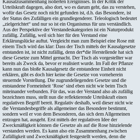
Kausalzusammenhang isolierten Ereignisses. In der Kritik der
Urteilskraft dagegen, also dort, wo es darum geht, das zu verstehen,
wofür das Gesetz noch nicht gefunden ist, d.h. das Besondere, ist
der Status des Zufälligen ein grundlegenderer. Teleologisch bedeutet
„zielgerichtet“ und nur so ist ein Organismus für uns verständlich.
Aus der Perspektive der Verstandeskategorien ist ein Naturprodukt
zufällig. Zufällig, weil sich hier für den Verstand eine
Erklärungslücke auftut. Vergleicht man zum Beispiel eine Rose mit
einem Tisch wird das klar: Dass der Tisch mittels der Kausalgesetze
entstanden ist, ist nicht zufällig, denn der*die Herstellende hat sich
diese Gesetze zum Mittel gemacht. Der Tisch als vorgestellter war
bereits als Zweck da, bevor er realisiert wurde. Im Fall der Pflanze
kann nun das bloße Kausalgesetz die entstandene Einheit nicht
erklären, gibt es doch hier keine die Gesetze von vorneherein
steuernde Vorstellung. Die zugrundeliegenden Gesetze und die
entstandene Formeinheit ‘Rose’ sind eben nicht wie beim Tisch
miteinander verbunden. Für das, was der Verstand also als zufällig
bezeichnen muss, stellt nun die reflektierende Urteilskraft einen
regulativen Begriff bereit. Regulativ deshalb, weil dieser nicht wie
die Verstandesbegriffe als allgemeiner das Besondere bestimmt,
sondern weil er von dem Besonderen, das sich dem Allgemeinen
entzogen hat, ausgeht. Erst mittels der regulativen Idee der
Zweckmäßigkeit können die Gesetze als auf die Rose hinzielende
verstanden werden. Es kann also ein Zusammenhang zwischen
Zufälligkeit und Zweckmäßigkeit festgestellt werden, denn die