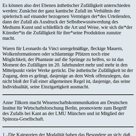
Es können also drei Ebenen ästhetischer Zufälligkeit unterschieden
werden: Zunächst der ganz kantische Zufall im Verhältnis der
spielerisch auf einander bezogenen Vermögen der*des Urteilenden,
dann der Zufall als Ausdruck der Selbstbewusstwerdung des
Mediums Kunst und schließlich die Art und Weise, wie sich die*der
Künstler*in die Zufälligkeit für ihre*seine Produktion zunutze
macht.
Waren für Leonardo da Vinci unregelmäßige, fleckige Mauern,
Wolkenformationen oder schlammige Pfützen noch eine
Möglichkeit, der Phantasie auf die Sprünge zu helfen, so ist das
Moment des Zufälligen im 20. Jahrhundert mehr und mehr in den
Mittelpunkt vieler Werke gerückt. Die ästhetische Zufälligkeit ist der
Zugang, dem es gelingt, dasjenige an dem Werk offenzulegen, das
nicht bloß der Fall einer allgemeinen Regel ist, dasjenige, das seine
Individualität, seine Einzigartigkeit ausmacht.
Anne Tilkorn macht Wissenschaftskommunikation am Deutschen
Institut für Wirtschaftsforschung Berlin, promovierte zum Begriff
des Zufalls bei Kant an der LMU München und ist Mitglied der
Spinoza-Gesellschaft.
1
„Die Kategorien der Modalität haben das Besondere an sich: daß