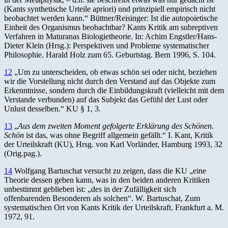
(Kants synthetische Urteile apriori) und prinzipiell empirisch nicht
beobachtet werden kann.“ Büttner/Reisinger: Ist die autopoietische
Einheit des Organismus beobachtbar? Kants Kritik am subreptiven
Verfahren in Maturanas Biologietheorie. In: Achim Engstler/Hans-
Dieter Klein (Hrsg.): Perspektiven und Probleme systematischer
Philosophie. Harald Holz zum 65. Geburtstag. Bern 1996, S. 104.
12
„Um zu unterscheiden, ob etwas schön sei oder nicht, beziehen
wir die Vorstellung nicht durch den Verstand auf das Objekte zum
Erkenntnisse, sondern durch die Einbildungskraft (vielleicht mit dem
Verstande verbunden) auf das Subjekt das Gefühl der Lust oder
Unlust desselben.“ KU § 1, 3.
13
„
Aus dem zweiten Moment gefolgerte Erklärung des Schönen.
Schön
ist das, was ohne Begriff allgemein gefällt.“ I. Kant, Kritik
der Urteilskraft (KU), Hrsg. von Karl Vorländer, Hamburg 1993, 32
(Orig.pag.).
14
Wolfgang Bartuschat versucht zu zeigen, dass die KU „eine
Theorie dessen geben kann, was in den beiden anderen Kritiken
unbestimmt geblieben ist: „des in der Zufälligkeit sich
offenbarenden Besonderen als solchen“. W. Bartuschat, Zum
systematischen Ort von Kants Kritik der Urteilskraft. Frankfurt a. M.
1972, 91.