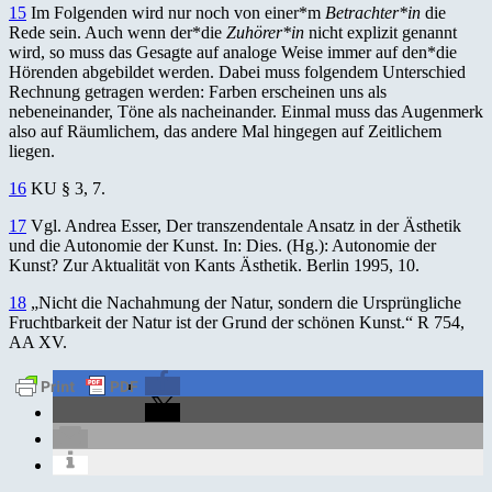
15
Im Folgenden wird nur noch von einer*m
Betrachter*in
die
Rede sein. Auch wenn der*die
Zuhörer*in
nicht explizit genannt
wird, so muss das Gesagte auf analoge Weise immer auf den*die
Hörenden abgebildet werden. Dabei muss folgendem Unterschied
Rechnung getragen werden: Farben erscheinen uns als
nebeneinander, Töne als nacheinander. Einmal muss das Augenmerk
also auf Räumlichem, das andere Mal hingegen auf Zeitlichem
liegen.
16
KU § 3, 7.
17
Vgl. Andrea Esser, Der transzendentale Ansatz in der Ästhetik
und die Autonomie der Kunst. In: Dies. (Hg.): Autonomie der
Kunst? Zur Aktualität von Kants Ästhetik. Berlin 1995, 10.
18
„Nicht die Nachahmung der Natur, sondern die Ursprüngliche
Fruchtbarkeit der Natur ist der Grund der schönen Kunst.“ R 754,
AA XV.