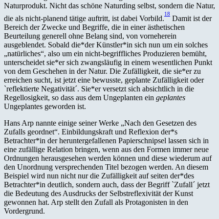
Naturprodukt. Nicht das schöne Naturding selbst, sondern die Natur,
18
die als nicht-planend tätige auftritt, ist dabei Vorbild.
Damit ist der
Bereich der Zwecke und Begriffe, die in einer ästhetischen
Beurteilung generell ohne Belang sind, von vorneherein
ausgeblendet. Sobald die*der Künstler*in sich nun um ein solches
„natürliches“, also um ein nicht-begriffliches Produzieren bemüht,
unterscheidet sie*er sich zwangsläufig in einem wesentlichen Punkt
von dem Geschehen in der Natur. Die Zufälligkeit, die sie*er zu
erreichen sucht, ist jetzt eine bewusste, geplante Zufälligkeit oder
`reflektierte Negativität´. Sie*er versetzt sich absichtlich in die
Regellosigkeit, so dass aus dem Ungeplanten ein
geplantes
Ungeplantes geworden ist.
Hans Arp nannte einige seiner Werke „Nach den Gesetzen des
Zufalls geordnet“. Einbildungskraft und Reflexion der*s
Betrachter*in der heruntergefallenen Papierschnipsel lassen sich in
eine zufällige Relation bringen, wenn aus den Formen immer neue
Ordnungen herausgesehen werden können und diese wiederum auf
den Unordnung versprechenden Titel bezogen werden. An diesem
Beispiel wird nun nicht nur die Zufälligkeit auf seiten der*des
Betrachter*in deutlich, sondern auch, dass der Begriff `Zufall´ jetzt
die Bedeutung des Ausdrucks der Selbstreflexivität der Kunst
gewonnen hat. Arp stellt den Zufall als Protagonisten in den
Vordergrund.