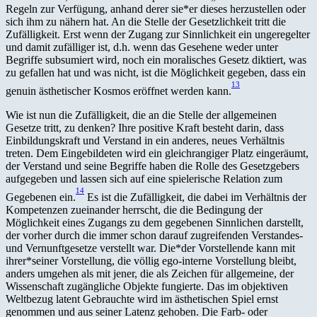
Regeln zur Verfügung, anhand derer sie*er dieses herzustellen oder
sich ihm zu nähern hat. An die Stelle der Gesetzlichkeit tritt die
Zufälligkeit. Erst wenn der Zugang zur Sinnlichkeit ein ungeregelter
und damit zufälliger ist, d.h. wenn das Gesehene weder unter
Begriffe subsumiert wird, noch ein moralisches Gesetz diktiert, was
zu gefallen hat und was nicht, ist die Möglichkeit gegeben, dass ein
13
genuin ästhetischer Kosmos eröffnet werden kann.
Wie ist nun die Zufälligkeit, die an die Stelle der allgemeinen
Gesetze tritt, zu denken? Ihre positive Kraft besteht darin, dass
Einbildungskraft und Verstand in ein anderes, neues Verhältnis
treten. Dem Eingebildeten wird ein gleichrangiger Platz eingeräumt,
der Verstand und seine Begriffe haben die Rolle des Gesetzgebers
aufgegeben und lassen sich auf eine spielerische Relation zum
14
Gegebenen ein.
Es ist die Zufälligkeit, die dabei im Verhältnis der
Kompetenzen zueinander herrscht, die die Bedingung der
Möglichkeit eines Zugangs zu dem gegebenen Sinnlichen darstellt,
der vorher durch die immer schon darauf zugreifenden Verstandes-
und Vernunftgesetze verstellt war. Die*der Vorstellende kann mit
ihrer*seiner Vorstellung, die völlig ego-interne Vorstellung bleibt,
anders umgehen als mit jener, die als Zeichen für allgemeine, der
Wissenschaft zugängliche Objekte fungierte. Das im objektiven
Weltbezug latent Gebrauchte wird im ästhetischen Spiel ernst
genommen und aus seiner Latenz gehoben. Die Farb- oder