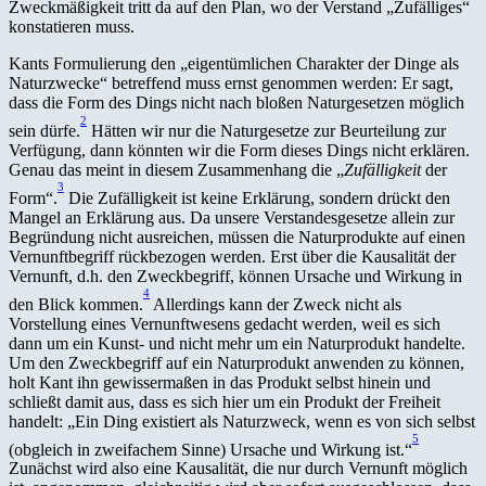
Zweckmäßigkeit tritt da auf den Plan, wo der Verstand „Zufälliges“
konstatieren muss.
Kants Formulierung den „eigentümlichen Charakter der Dinge als
Naturzwecke“ betreffend muss ernst genommen werden: Er sagt,
dass die Form des Dings nicht nach bloßen Naturgesetzen möglich
2
sein dürfe.
Hätten wir nur die Naturgesetze zur Beurteilung zur
Verfügung, dann könnten wir die Form dieses Dings nicht erklären.
Genau das meint in diesem Zusammenhang die „
Zufälligkeit
der
3
Form“.
Die Zufälligkeit ist keine Erklärung, sondern drückt den
Mangel an Erklärung aus. Da unsere Verstandesgesetze allein zur
Begründung nicht ausreichen, müssen die Naturprodukte auf einen
Vernunftbegriff rückbezogen werden. Erst über die Kausalität der
Vernunft, d.h. den Zweckbegriff, können Ursache und Wirkung in
4
den Blick kommen.
Allerdings kann der Zweck nicht als
Vorstellung eines Vernunftwesens gedacht werden, weil es sich
dann um ein Kunst- und nicht mehr um ein Naturprodukt handelte.
Um den Zweckbegriff auf ein Naturprodukt anwenden zu können,
holt Kant ihn gewissermaßen in das Produkt selbst hinein und
schließt damit aus, dass es sich hier um ein Produkt der Freiheit
handelt: „Ein Ding existiert als Naturzweck, wenn es von sich selbst
5
(obgleich in zweifachem Sinne) Ursache und Wirkung ist.“
Zunächst wird also eine Kausalität, die nur durch Vernunft möglich