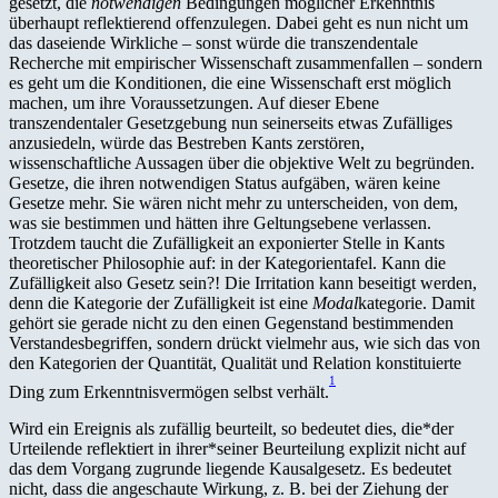
gesetzt, die
notwendigen
Bedingungen möglicher Erkenntnis
überhaupt reflektierend offenzulegen. Dabei geht es nun nicht um
das daseiende Wirkliche – sonst würde die transzendentale
Recherche mit empirischer Wissenschaft zusammenfallen – sondern
es geht um die Konditionen, die eine Wissenschaft erst möglich
machen, um ihre Voraussetzungen. Auf dieser Ebene
transzendentaler Gesetzgebung nun seinerseits etwas Zufälliges
anzusiedeln, würde das Bestreben Kants zerstören,
wissenschaftliche Aussagen über die objektive Welt zu begründen.
Gesetze, die ihren notwendigen Status aufgäben, wären keine
Gesetze mehr. Sie wären nicht mehr zu unterscheiden, von dem,
was sie bestimmen und hätten ihre Geltungsebene verlassen.
Trotzdem taucht die Zufälligkeit an exponierter Stelle in Kants
theoretischer Philosophie auf: in der Kategorientafel. Kann die
Zufälligkeit also Gesetz sein?! Die Irritation kann beseitigt werden,
denn die Kategorie der Zufälligkeit ist eine
Modal
kategorie. Damit
gehört sie gerade nicht zu den einen Gegenstand bestimmenden
Verstandesbegriffen, sondern drückt vielmehr aus, wie sich das von
den Kategorien der Quantität, Qualität und Relation konstituierte
1
Ding zum Erkenntnisvermögen selbst verhält.
Wird ein Ereignis als zufällig beurteilt, so bedeutet dies, die*der
Urteilende reflektiert in ihrer*seiner Beurteilung explizit nicht auf
das dem Vorgang zugrunde liegende Kausalgesetz. Es bedeutet
nicht, dass die angeschaute Wirkung, z. B. bei der Ziehung der