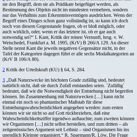
sie den Begriff, dem sie als Prädikate beigefüget werden, als
Bestimmung des Objekts nicht im mindesten vermehren, sondern
nur das Verhältnis zum Erkenntnisvermögen ausdrücken. Wenn der
Begriff eines Dinges schon ganz vollständig ist, so kann ich doch
noch von diesem Gegenstande fragen, ob er bloß möglich, oder
auch wirklich, oder, wenn er das letztere ist, ob er gar auch
notwendig sei?“ I. Kant, Kritik der reinen Vernunft, hrsg. v. W.
Weischedel, Frankfurt a. M. 1995, (KrV) B 266/A 129. An dieser
Stelle nennt Kant die jeweils negativen Gegensätze nicht, in der
Tafel der Kategorien dagegen führt er alle sechs Modalkategorien an
(KrV B 106/A 80).
2
Kritik der Urteilskraft (KU) § 64, S. 284.
3
„Daß Naturzwecke im höchsten Grade zufällig sind, bedeutet
natürlich nicht, daß sie durch Zufall entstanden seien. `Zufällig´
bedeutet, daß wir die Notwendigkeit der Entstehung nicht begreifen
können. Im Zusammenhang mit Naturzwecken […] kann nicht
einmal ein noch so phantastischer Maßstab für diese
Entstehungswahrscheinlichkeit angegeben werden: zum ersten
können wir sie nicht so auf Gott rückbeziehen, daß eine
Wahrscheinlichkeitsziffer irgendwo auftauchte; zum zweiten können
wir Organismen […] nicht selbst herstellen, und zum dritten – als
zeitgenössisches Argument seit Leibniz – sind Organismen bis ins
unendlich Kleinste organisiert.“ R. Spaemann/R. Löw, Die Frage