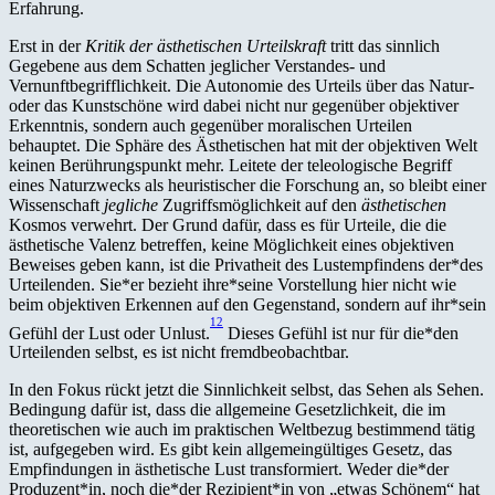
Erfahrung.
Erst in der
Kritik der ästhetischen Urteilskraft
tritt das sinnlich
Gegebene aus dem Schatten jeglicher Verstandes- und
Vernunftbegrifflichkeit. Die Autonomie des Urteils über das Natur-
oder das Kunstschöne wird dabei nicht nur gegenüber objektiver
Erkenntnis, sondern auch gegenüber moralischen Urteilen
behauptet. Die Sphäre des Ästhetischen hat mit der objektiven Welt
keinen Berührungspunkt mehr. Leitete der teleologische Begriff
eines Naturzwecks als heuristischer die Forschung an, so bleibt einer
Wissenschaft
jegliche
Zugriffsmöglichkeit auf den
ästhetischen
Kosmos verwehrt. Der Grund dafür, dass es für Urteile, die die
ästhetische Valenz betreffen, keine Möglichkeit eines objektiven
Beweises geben kann, ist die Privatheit des Lustempfindens der*des
Urteilenden. Sie*er bezieht ihre*seine Vorstellung hier nicht wie
beim objektiven Erkennen auf den Gegenstand, sondern auf ihr*sein
12
Gefühl der Lust oder Unlust.
Dieses Gefühl ist nur für die*den
Urteilenden selbst, es ist nicht fremdbeobachtbar.
In den Fokus rückt jetzt die Sinnlichkeit selbst, das Sehen als Sehen.
Bedingung dafür ist, dass die allgemeine Gesetzlichkeit, die im
theoretischen wie auch im praktischen Weltbezug bestimmend tätig
ist, aufgegeben wird. Es gibt kein allgemeingültiges Gesetz, das
Empfindungen in ästhetische Lust transformiert. Weder die*der
Produzent*in, noch die*der Rezipient*in von „etwas Schönem“ hat