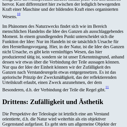
hervor. Kant differenziert hier zwischen der lediglich bewegenden
Kraft einer Maschine und der bildenden Kraft eines organisierten
10
Wesens.
Im Phänomen des Naturzwecks findet sich wie im Bereich
menschlichen Handelns die Idee des Ganzen als ausschlaggebendes
Moment. In einem grundlegenden Punkt unterscheidet sich die
Funktion der Idee: Nur im Handeln ist sie tatsächlich Ursache für
den Herstellungsvorgang. Hier, in der Natur, ist die Idee des Ganzen
nicht Ursache, es gibt kein vernünftiges Wesen, das hier
produzierend tätig ist, sondern sie ist unser Erkenntnisgrund, anhand
dessen wir etwas über die Verbindung der Teile aussagen können.
Nur qua der Idee der Einheit können wir der Zufälligkeit des
Ganzen nach Verstandesregeln etwas entgegensetzen. Es ist das
apriorische Prinzip der Zweckmäßigkeit, das der reflektierenden
Urteilskraft erlaubt, einen Zweck anzunehmen, der dem
11
Besonderen, d.h. der Verbindung der Teile die Regel gibt.
Drittens: Zufälligkeit und Ästhetik
Die Perspektive der Teleologie ist letztlich eine am Verstand
orientierte, d.h. die Natur wird weiterhin als ein objektiver
Gegenstand aufgefasst. Es geht stets um allgemeine Objekte der