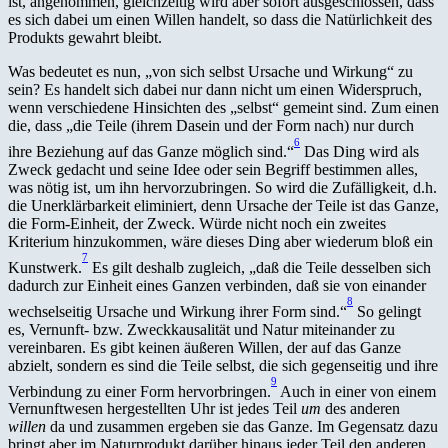
ist, angenommen, gleichzeitig wird aber sofort ausgeschlossen, dass
es sich dabei um einen Willen handelt, so dass die Natürlichkeit des
Produkts gewahrt bleibt.
Was bedeutet es nun, „von sich selbst Ursache und Wirkung“ zu
sein? Es handelt sich dabei nur dann nicht um einen Widerspruch,
wenn verschiedene Hinsichten des „selbst“ gemeint sind. Zum einen
die, dass „die Teile (ihrem Dasein und der Form nach) nur durch
6
ihre Beziehung auf das Ganze möglich sind.“
Das Ding wird als
Zweck gedacht und seine Idee oder sein Begriff bestimmen alles,
was nötig ist, um ihn hervorzubringen. So wird die Zufälligkeit, d.h.
die Unerklärbarkeit eliminiert, denn Ursache der Teile ist das Ganze,
die Form-Einheit, der Zweck. Würde nicht noch ein zweites
Kriterium hinzukommen, wäre dieses Ding aber wiederum bloß ein
7
Kunstwerk.
Es gilt deshalb zugleich, „daß die Teile desselben sich
dadurch zur Einheit eines Ganzen verbinden, daß sie von einander
8
wechselseitig Ursache und Wirkung ihrer Form sind.“
So gelingt
es, Vernunft- bzw. Zweckkausalität und Natur miteinander zu
vereinbaren. Es gibt keinen äußeren Willen, der auf das Ganze
abzielt, sondern es sind die Teile selbst, die sich gegenseitig und ihre
9
Verbindung zu einer Form hervorbringen.
Auch in einer von einem
Vernunftwesen hergestellten Uhr ist jedes Teil
um
des anderen
willen
da und zusammen ergeben sie das Ganze. Im Gegensatz dazu
bringt aber im Naturprodukt darüber hinaus jeder Teil den anderen