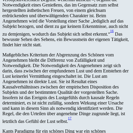
Notwendigkeit eines Genießens, das im Gegensatz zum selbst
hergestellten ästhetischen Freuen, von einem gleichsam
erdrückenden und überwältigenden Charakter ist. Beim
Angenehmen wird die Vorstellung einer Sache „lediglich auf das
Subjekt bezogen, und dient zu gar keinem Erkenntnisse, auch nicht
16
zu demjenigen, wodurch das Subjekt sich selbst erkennt.“
Das
bewusste Sehen des Sehens, ein Bewusstsein der eigenen Tätigkeit,
findet hier nicht statt.
Maßgebliches Kriterium der Abgrenzung des Schönen vom
Angenehmen bleibt die Differenz von Zufälligkeit und
Notwendigkeit. Die Notwendigkeit des Angenehmen zeigt sich
darin, dass zwischen der empfundenen Lust und dem Entstehen der
Lust keinerlei Vermittlung eingeschaltet ist. Die Lust am
Angenehmen ist direkte Lust. Sie ist Resultat eines
Kausalverhältnisses zwischen der empirischen Disposition des
Subjekts und der bestimmten Qualität der vorgestellten Sache.
Insofern ist das Ereignis des Lustgefühls durch kausale Regeln
determiniert, es ist nicht zufällig, sondern Wirkung einer Ursache
und kann in diesem Sinn als notwendig identifiziert werden. Die
Regel, die den Urteilen über angenehme Dinge zugrunde liegt, ist
17
letztlich das Gefühl der Lust selbst.
Kants Paradigma für ein schönes Ding war ein schönes