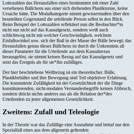
Lottozahlen das Herausfallen eines bestimmten mit einer Zahl
versehenen Bällchens aus einer sich drehenden Plastiktonne, keine
Ursache hätte. Die Modalkategorie nimmt gewissermaßen über den
beurteilten Gegenstand die urteilende Person selbst in den Blick.
Beim Beispiel der Lottozahlen reflektiert nun die Beobachter*in
nicht nur nicht auf das Kausalgesetz, sondern weiß auch
schlichtweg nicht mit welcher Geschwindigkeit, welchem
Einfallswinkel usw. sich der Ball in der Masse der Bälle bewegt; das
Herausfallen genau dieses Bällchens ist durch die Unkenntnis all
dieser Parameter für die Urteilende aus dem Kausalnexus
herausgelöst, sie nimmt keinen Bezug auf das Kausalgesetz und
setzt das Ereignis als für sie*ihn zufälliges.
Der hier beschriebene Weltbezug ist ein theoretischer. Bälle,
Plastikbehälter und ihre Bewegung sind Teil objektiver Erfahrung.
Die konstatierte Zufälligkeit tut der Gesetzlichkeit der die Dinge
konstituierenden, nicht-modalen Verstandesbegriffe keinen Abbruch,
sondern drückt nichts anderes aus als die Relation der*des
Urteilenden zu jener allgemeinen Gesetzlichkeit.
Zweitens: Zufall und Teleologie
In der Theorie war das Zufällige eine Ausnahme und betraf nur den
Spezialfall eines aus dem allgemein geltenden