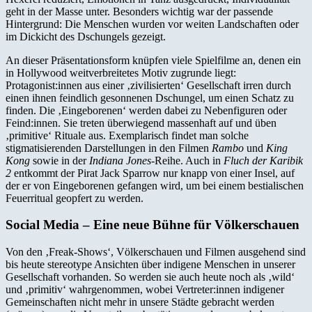
geht in der Masse unter. Besonders wichtig war der passende
Hintergrund: Die Menschen wurden vor weiten Landschaften oder
im Dickicht des Dschungels gezeigt.
An dieser Präsentationsform knüpfen viele Spielfilme an, denen ein
in Hollywood weitverbreitetes Motiv zugrunde liegt:
Protagonist:innen aus einer ‚zivilisierten‘ Gesellschaft irren durch
einen ihnen feindlich gesonnenen Dschungel, um einen Schatz zu
finden. Die ‚Eingeborenen‘ werden dabei zu Nebenfiguren oder
Feind:innen. Sie treten überwiegend massenhaft auf und üben
‚primitive‘ Rituale aus. Exemplarisch findet man solche
stigmatisierenden Darstellungen in den Filmen
Rambo
und
King
Kong
sowie in der
Indiana Jones-
Reihe. Auch in
Fluch der Karibik
2
entkommt der Pirat Jack Sparrow nur knapp von einer Insel, auf
der er von Eingeborenen gefangen wird, um bei einem bestialischen
Feuerritual geopfert zu werden.
Social Media – Eine neue Bühne für Völkerschauen
Von den ‚Freak-Shows‘, Völkerschauen und Filmen ausgehend sind
bis heute stereotype Ansichten über indigene Menschen in unserer
Gesellschaft vorhanden. So werden sie auch heute noch als ‚wild‘
und ‚primitiv‘ wahrgenommen, wobei Vertreter:innen indigener
Gemeinschaften nicht mehr in unsere Städte gebracht werden