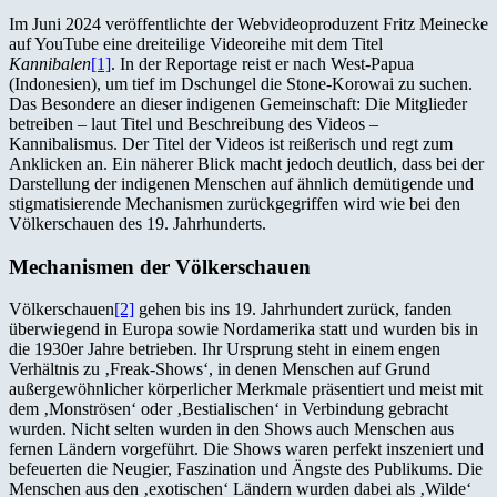
Im Juni 2024 veröffentlichte der Webvideoproduzent Fritz Meinecke
auf YouTube eine dreiteilige Videoreihe mit dem Titel
Kannibalen
[1]
. In der Reportage reist er nach West-Papua
(Indonesien), um tief im Dschungel die Stone-Korowai zu suchen.
Das Besondere an dieser indigenen Gemeinschaft: Die Mitglieder
betreiben – laut Titel und Beschreibung des Videos –
Kannibalismus. Der Titel der Videos ist reißerisch und regt zum
Anklicken an. Ein näherer Blick macht jedoch deutlich, dass bei der
Darstellung der indigenen Menschen auf ähnlich demütigende und
stigmatisierende Mechanismen zurückgegriffen wird wie bei den
Völkerschauen des 19. Jahrhunderts.
Mechanismen der Völkerschauen
Völkerschauen
[2]
gehen bis ins 19. Jahrhundert zurück, fanden
überwiegend in Europa sowie Nordamerika statt und wurden bis in
die 1930er Jahre betrieben. Ihr Ursprung steht in einem engen
Verhältnis zu ‚Freak-Shows‘, in denen Menschen auf Grund
außergewöhnlicher körperlicher Merkmale präsentiert und meist mit
dem ‚Monströsen‘ oder ‚Bestialischen‘ in Verbindung gebracht
wurden. Nicht selten wurden in den Shows auch Menschen aus
fernen Ländern vorgeführt. Die Shows waren perfekt inszeniert und
befeuerten die Neugier, Faszination und Ängste des Publikums. Die
Menschen aus den ‚exotischen‘ Ländern wurden dabei als ‚Wilde‘