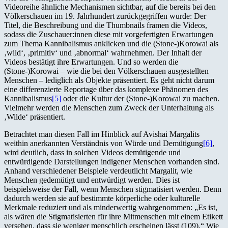
Videoreihe ähnliche Mechanismen sichtbar, auf die bereits bei den
Völkerschauen im 19. Jahrhundert zurückgegriffen wurde: Der
Titel, die Beschreibung und die Thumbnails framen die Videos,
sodass die Zuschauer:innen diese mit vorgefertigten Erwartungen
zum Thema Kannibalismus anklicken und die (Stone-)Korowai als
‚wild‘, ‚primitiv‘ und ‚abnormal‘ wahrnehmen. Der Inhalt der
Videos bestätigt ihre Erwartungen. Und so werden die
(Stone-)Korowai – wie die bei den Völkerschauen ausgestellten
Menschen – lediglich als Objekte präsentiert. Es geht nicht darum
eine differenzierte Reportage über das komplexe Phänomen des
Kannibalismus
[5]
oder die Kultur der (Stone-)Korowai zu machen.
Vielmehr werden die Menschen zum Zweck der Unterhaltung als
‚Wilde‘ präsentiert.
Betrachtet man diesen Fall im Hinblick auf Avishai Margalits
weithin anerkannten Verständnis von Würde und Demütigung
[6]
,
wird deutlich, dass in solchen Videos demütigende und
entwürdigende Darstellungen indigener Menschen vorhanden sind.
Anhand verschiedener Beispiele verdeutlicht Margalit, wie
Menschen gedemütigt und entwürdigt werden. Dies ist
beispielsweise der Fall, wenn Menschen stigmatisiert werden. Denn
dadurch werden sie auf bestimmte körperliche oder kulturelle
Merkmale reduziert und als minderwertig wahrgenommen: „Es ist,
als wären die Stigmatisierten für ihre Mitmenschen mit einem Etikett
versehen, dass sie weniger menschlich erscheinen lässt (109).“ Wie