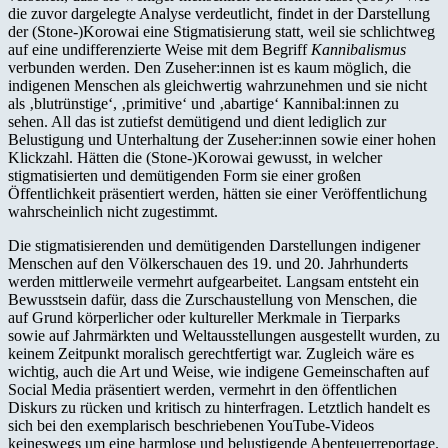
die zuvor dargelegte Analyse verdeutlicht, findet in der Darstellung
der (Stone-)Korowai eine Stigmatisierung statt, weil sie schlichtweg
auf eine undifferenzierte Weise mit dem Begriff
Kannibalismus
verbunden werden. Den Zuseher:innen ist es kaum möglich, die
indigenen Menschen als gleichwertig wahrzunehmen und sie nicht
als ‚blutrünstige‘, ‚primitive‘ und ‚abartige‘ Kannibal:innen zu
sehen. All das ist zutiefst demütigend und dient lediglich zur
Belustigung und Unterhaltung der Zuseher:innen sowie einer hohen
Klickzahl. Hätten die (Stone-)Korowai gewusst, in welcher
stigmatisierten und demütigenden Form sie einer großen
Öffentlichkeit präsentiert werden, hätten sie einer Veröffentlichung
wahrscheinlich nicht zugestimmt.
Die stigmatisierenden und demütigenden Darstellungen indigener
Menschen auf den Völkerschauen des 19. und 20. Jahrhunderts
werden mittlerweile vermehrt aufgearbeitet. Langsam entsteht ein
Bewusstsein dafür, dass die Zurschaustellung von Menschen, die
auf Grund körperlicher oder kultureller Merkmale in Tierparks
sowie auf Jahrmärkten und Weltausstellungen ausgestellt wurden, zu
keinem Zeitpunkt moralisch gerechtfertigt war. Zugleich wäre es
wichtig, auch die Art und Weise, wie indigene Gemeinschaften auf
Social Media präsentiert werden, vermehrt in den öffentlichen
Diskurs zu rücken und kritisch zu hinterfragen. Letztlich handelt es
sich bei den exemplarisch beschriebenen YouTube-Videos
keineswegs um eine harmlose und belustigende Abenteuerreportage.