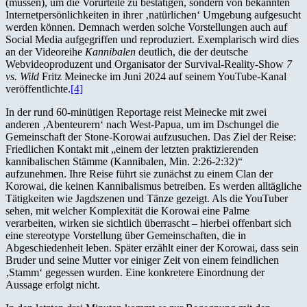
(müssen), um die Vorurteile zu bestätigen, sondern von bekannten
Internetpersönlichkeiten in ihrer ‚natürlichen‘ Umgebung aufgesucht
werden können. Demnach werden solche Vorstellungen auch auf
Social Media aufgegriffen und reproduziert. Exemplarisch wird dies
an der Videoreihe
Kannibalen
deutlich, die der deutsche
Webvideoproduzent und Organisator der Survival-Reality-Show
7
vs. Wild
Fritz Meinecke im Juni 2024 auf seinem YouTube-Kanal
veröffentlichte.
[4]
In der rund 60-minütigen Reportage reist Meinecke mit zwei
anderen ‚Abenteurern‘ nach West-Papua, um im Dschungel die
Gemeinschaft der Stone-Korowai aufzusuchen. Das Ziel der Reise:
Friedlichen Kontakt mit „einem der letzten praktizierenden
kannibalischen Stämme (Kannibalen, Min. 2:26-2:32)“
aufzunehmen. Ihre Reise führt sie zunächst zu einem Clan der
Korowai, die keinen Kannibalismus betreiben. Es werden alltägliche
Tätigkeiten wie Jagdszenen und Tänze gezeigt. Als die YouTuber
sehen, mit welcher Komplexität die Korowai eine Palme
verarbeiten, wirken sie sichtlich überrascht – hierbei offenbart sich
eine stereotype Vorstellung über Gemeinschaften, die in
Abgeschiedenheit leben. Später erzählt einer der Korowai, dass sein
Bruder und seine Mutter vor einiger Zeit von einem feindlichen
‚Stamm‘ gegessen wurden. Eine konkretere Einordnung der
Aussage erfolgt nicht.