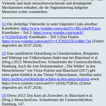
Vielmehr sind darin menschenverachtende und demütigende
Mechanismen enthalten, die die Stigmatisierung indigener
Menschen weiter vorantreiben.
[1]
Die dreiteilige Videoreihe ist unter folgenden Links abrufbar:
Kannibalen:
https://www.youtube.com/watch?v=JRLwkaWYnco
;
Kannibalen – Teil 2:
https://www.youtube.com/watch?
v=Vcl3ajXnGg0
; Kannibalen – Teil 3 (Das Finale):
https://www.youtube.com/watch?v=CF3SDi53Uw8&t=74s
(Zuletzt
abgerufen am 16.07.2024).
[2]
Eine ausführliche Darstellung zu Charakteristiken, Beispielen
und Wirkung von Völkerschauen findet man bei Blanchard et al.
(Hrsg.) 2012: MenschenZoos. Schaufenster der Unmenschlichkeit,
Hamburg. Auch die Arte-Dokumentation „‘Die Wilden‘ in den
Menschenzoos“ von Victor-Pujebet und Blanchard (2017) gibt
einen guten Einblick in das Thema Völkerschauen. Abrufbar unter:
https://archive.org/details/die-wilden-in-den-menschenzoos
sowie
https://www.youtube.com/watch?v=yE0dyTQKIsc (Zuletzt
abgerufen am 16.07.2024).
[3]
Deroo 2012: Das Kino als Zoowärter, in: Blanchard et al.
(Hrsg.): MenschenZoos. Schaufenster der Unmenschlichkeit,
Hamburg, 147.