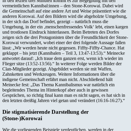
In den letzten drei Minuten kommt es zur Begegnung mit den
vermeintlichen Kannibal:innen – den Stone-Korowai. Dabei wird
die Gemeinschaft auf eine andere Art und Weise präsentiert wie die
anderen Korowai. Auf den Bildern wird die abgeholzte Umgebung,
in der sich das Dorf befindet, gezeigt – natürlich muss die
Umgebung, in der ein ‚menschenfressendes Volk‘ lebt, einen kargen
und trostlosen Eindruck hinterlassen. Beim Betreten des Dorfes
zeigen sich die drei Protagonisten über die Freundlichkeit der Stone-
Korowai verwundert, wobei einer der drei folgende Aussage fallen
lässt: „Wir werden heute nicht gegessen. Fiffty-Fiffty-Chance. Hat
geklappt – bis jetzt (Kannibalen – Teil 3, 13:47-13:53).“ Meinecke
antwortet darauf: „Ich traue dem ganzen erst, wenn ich wieder im
Flieger sitze (13:52-13:56).“ In weiterer Folge werden Bilder der
Clan-Mitglieder gezeigt. Abgebildet werden sie mit Waffen,
Zahnketten und Werkzeugen. Weitere Informationen über die
indigene Gemeinschaft erfährt man nicht. Abschließend hält
Meinecke fest: „Das Thema Kannibalismus war natürlich ein
begleitendes Thema im Hinterkopf aber auch in gewissen
Gesprächen, so richtig final kann man es nicht sagen, es hat sich in
den letzten dreißig Jahren viel getan und verändert (16:16-16:27).“
Die stigmatisierende Darstellung der
(Stone-)Korowai
Wie die vorliegenden Beispiele verdeutlichen, werden in der