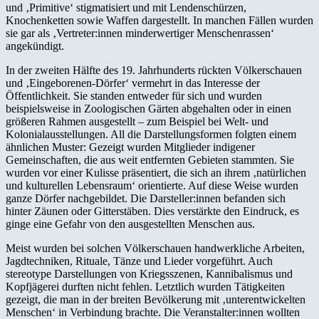
und ‚Primitive‘ stigmatisiert und mit Lendenschürzen,
Knochenketten sowie Waffen dargestellt. In manchen Fällen wurden
sie gar als ‚Vertreter:innen minderwertiger Menschenrassen‘
angekündigt.
In der zweiten Hälfte des 19. Jahrhunderts rückten Völkerschauen
und ‚Eingeborenen-Dörfer‘ vermehrt in das Interesse der
Öffentlichkeit. Sie standen entweder für sich und wurden
beispielsweise in Zoologischen Gärten abgehalten oder in einen
größeren Rahmen ausgestellt – zum Beispiel bei Welt- und
Kolonialausstellungen. All die Darstellungsformen folgten einem
ähnlichen Muster: Gezeigt wurden Mitglieder indigener
Gemeinschaften, die aus weit entfernten Gebieten stammten. Sie
wurden vor einer Kulisse präsentiert, die sich an ihrem ‚natürlichen
und kulturellen Lebensraum‘ orientierte. Auf diese Weise wurden
ganze Dörfer nachgebildet. Die Darsteller:innen befanden sich
hinter Zäunen oder Gitterstäben. Dies verstärkte den Eindruck, es
ginge eine Gefahr von den ausgestellten Menschen aus.
Meist wurden bei solchen Völkerschauen handwerkliche Arbeiten,
Jagdtechniken, Rituale, Tänze und Lieder vorgeführt. Auch
stereotype Darstellungen von Kriegsszenen, Kannibalismus und
Kopfjägerei durften nicht fehlen. Letztlich wurden Tätigkeiten
gezeigt, die man in der breiten Bevölkerung mit ‚unterentwickelten
Menschen‘ in Verbindung brachte. Die Veranstalter:innen wollten