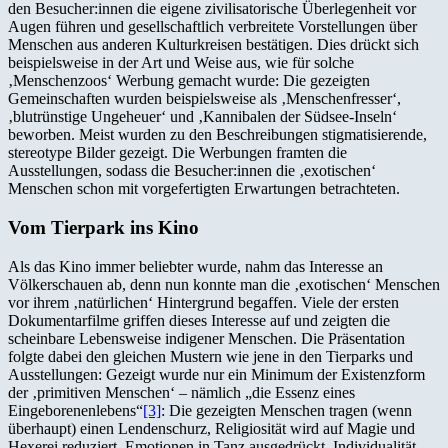
den Besucher:innen die eigene zivilisatorische Überlegenheit vor
Augen führen und gesellschaftlich verbreitete Vorstellungen über
Menschen aus anderen Kulturkreisen bestätigen. Dies drückt sich
beispielsweise in der Art und Weise aus, wie für solche
‚Menschenzoos‘ Werbung gemacht wurde: Die gezeigten
Gemeinschaften wurden beispielsweise als ‚Menschenfresser‘,
‚blutrünstige Ungeheuer‘ und ‚Kannibalen der Südsee-Inseln‘
beworben. Meist wurden zu den Beschreibungen stigmatisierende,
stereotype Bilder gezeigt. Die Werbungen framten die
Ausstellungen, sodass die Besucher:innen die ‚exotischen‘
Menschen schon mit vorgefertigten Erwartungen betrachteten.
Vom Tierpark ins Kino
Als das Kino immer beliebter wurde, nahm das Interesse an
Völkerschauen ab, denn nun konnte man die ‚exotischen‘ Menschen
vor ihrem ‚natürlichen‘ Hintergrund begaffen. Viele der ersten
Dokumentarfilme griffen dieses Interesse auf und zeigten die
scheinbare Lebensweise indigener Menschen. Die Präsentation
folgte dabei den gleichen Mustern wie jene in den Tierparks und
Ausstellungen: Gezeigt wurde nur ein Minimum der Existenzform
der ‚primitiven Menschen‘ – nämlich „die Essenz eines
Eingeborenenlebens“
[3]
: Die gezeigten Menschen tragen (wenn
überhaupt) einen Lendenschurz, Religiosität wird auf Magie und
Hexerei reduziert, Emotionen in Tanz ausgedrückt, Individualität