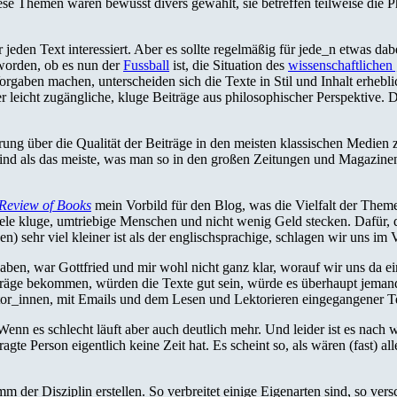
ese Themen waren bewusst divers gewählt, sie betreffen teilweise die
 jeden Text interessiert. Aber es sollte regelmäßig für jede_n etwas dab
worden, ob es nun der
Fussball
ist, die Situation des
wissenschaftliche
rgaben machen, unterscheiden sich die Texte in Stil und Inhalt erhebli
r leicht zugängliche, kluge Beiträge aus philosophischer Perspektive. D
ung über die Qualität der Beiträge in den meisten klassischen Medien z
en sind als das meiste, was man so in den großen Zeitungen und Magazi
Review of Books
mein Vorbild für den Blog, was die Vielfalt der Them
ele kluge, umtriebige Menschen und nicht wenig Geld stecken. Dafür, das
 sehr viel kleiner ist als der englischsprachige, schlagen wir uns im V
n, war Gottfried und mir wohl nicht ganz klar, worauf wir uns da einl
räge bekommen, würden die Texte gut sein, würde es überhaupt jemand
Autor_innen, mit Emails und dem Lesen und Lektorieren eingegangener
 Wenn es schlecht läuft aber auch deutlich mehr. Und leider ist es nach 
agte Person eigentlich keine Zeit hat. Es scheint so, als wären (fast) al
 der Disziplin erstellen. So verbreitet einige Eigenarten sind, so ve