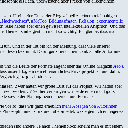
 Philosophie als Fach, überwiegend aber Fragen von allgemeinem
ei sein. Und in der Tat ist der Blog schnell zu einem reichhaltigen
n „Nachwuchses
“,
#MeToo
,
Bildungsfragen
,
Religion
,
experimentelle
ch. Alle haben aber einen gewissen intellektuellen Anspruch. Und das
ie Themen sind eigentlich nicht so wichtig. Ich glaube, dass man
u tun. Und in der Tat bin ich der Meinung, dass viele unserer
nen zu lesen bekommt. Dafür ganz herzlichen Dank an alle Autorinnen
en und die Breite der Formate angeht eher das Online-Magazin
Aeon
.
s unser Blog ein rein ehrenamtliches Privatprojekt ist, und dafür,
ergleich ganz gut, finde ich.
assen. Zwar hatten wir große Lust auf das Projekt. Wir hatten aber
 lesen wollen…? Seither verbringen wir beide einen nicht ganz
 Texte sowie der Planung neuer Themen und Formate.
wie vor so, dass wir ganz erheblich
mehr Absagen von Autorinnen
le Philosoph_innen strukturell überarbeitet, was eigentlich ein eigenes
rschieden sind andere. Je nach Themenblock scheint man es mit einem