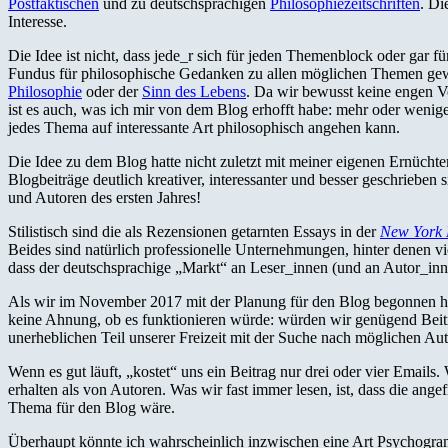
Postfaktischen
und zu deutschsprachigen
Philosophiezeitschriften
. Di
Interesse.
Die Idee ist nicht, dass jede_r sich für jeden Themenblock oder gar für
Fundus für philosophische Gedanken zu allen möglichen Themen ge
Philosophie
oder der
Sinn des Lebens
. Da wir bewusst keine engen Vo
ist es auch, was ich mir von dem Blog erhofft habe: mehr oder wenige
jedes Thema auf interessante Art philosophisch angehen kann.
Die Idee zu dem Blog hatte nicht zuletzt mit meiner eigenen Ernüchter
Blogbeiträge deutlich kreativer, interessanter und besser geschrieb
und Autoren des ersten Jahres!
Stilistisch sind die als Rezensionen getarnten Essays in der
New York 
Beides sind natürlich professionelle Unternehmungen, hinter denen vi
dass der deutschsprachige „Markt“ an Leser_innen (und an Autor_innen)
Als wir im November 2017 mit der Planung für den Blog begonnen habe
keine Ahnung, ob es funktionieren würde: würden wir genügend Beit
unerheblichen Teil unserer Freizeit mit der Suche nach möglichen 
Wenn es gut läuft, „kostet“ uns ein Beitrag nur drei oder vier Emails.
erhalten als von Autoren. Was wir fast immer lesen, ist, dass die angefr
Thema für den Blog wäre.
Überhaupt könnte ich wahrscheinlich inzwischen eine Art Psychogramm