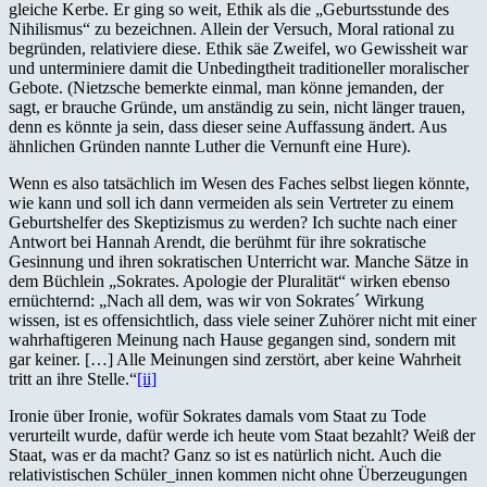
gleiche Kerbe. Er ging so weit, Ethik als die „Geburtsstunde des
Nihilismus“ zu bezeichnen. Allein der Versuch, Moral rational zu
begründen, relativiere diese. Ethik säe Zweifel, wo Gewissheit war
und unterminiere damit die Unbedingtheit traditioneller moralischer
Gebote. (Nietzsche bemerkte einmal, man könne jemanden, der
sagt, er brauche Gründe, um anständig zu sein, nicht länger trauen,
denn es könnte ja sein, dass dieser seine Auffassung ändert. Aus
ähnlichen Gründen nannte Luther die Vernunft eine Hure).
Wenn es also tatsächlich im Wesen des Faches selbst liegen könnte,
wie kann und soll ich dann vermeiden als sein Vertreter zu einem
Geburtshelfer des Skeptizismus zu werden? Ich suchte nach einer
Antwort bei Hannah Arendt, die berühmt für ihre sokratische
Gesinnung und ihren sokratischen Unterricht war. Manche Sätze in
dem Büchlein „Sokrates. Apologie der Pluralität“ wirken ebenso
ernüchternd: „Nach all dem, was wir von Sokrates´ Wirkung
wissen, ist es offensichtlich, dass viele seiner Zuhörer nicht mit einer
wahrhaftigeren Meinung nach Hause gegangen sind, sondern mit
gar keiner. […] Alle Meinungen sind zerstört, aber keine Wahrheit
tritt an ihre Stelle.“
[ii]
Ironie über Ironie, wofür Sokrates damals vom Staat zu Tode
verurteilt wurde, dafür werde ich heute vom Staat bezahlt? Weiß der
Staat, was er da macht? Ganz so ist es natürlich nicht. Auch die
relativistischen Schüler_innen kommen nicht ohne Überzeugungen