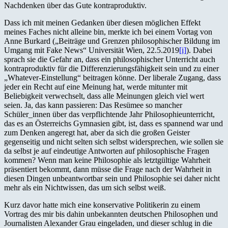
Nachdenken über das Gute kontraproduktiv.
Dass ich mit meinen Gedanken über diesen möglichen Effekt
meines Faches nicht alleine bin, merkte ich bei einem Vortag von
Anne Burkard („Beiträge und Grenzen philosophischer Bildung im
Umgang mit Fake News“ Universität Wien, 22.5.2019
[i]
). Dabei
sprach sie die Gefahr an, dass ein philosophischer Unterricht auch
kontraproduktiv für die Differenzierungsfähigkeit sein und zu einer
„Whatever-Einstellung“ beitragen könne. Der liberale Zugang, dass
jeder ein Recht auf eine Meinung hat, werde mitunter mit
Beliebigkeit verwechselt, dass alle Meinungen gleich viel wert
seien. Ja, das kann passieren: Das Resümee so mancher
Schüler_innen über das verpflichtende Jahr Philosophieunterricht,
das es an Österreichs Gymnasien gibt, ist, dass es spannend war und
zum Denken angeregt hat, aber da sich die großen Geister
gegenseitig und nicht selten sich selbst widersprechen, wie sollen sie
da selbst je auf eindeutige Antworten auf philosophische Fragen
kommen? Wenn man keine Philosophie als letztgültige Wahrheit
präsentiert bekommt, dann müsse die Frage nach der Wahrheit in
diesen Dingen unbeantwortbar sein und Philosophie sei daher nicht
mehr als ein Nichtwissen, das um sich selbst weiß.
Kurz davor hatte mich eine konservative Politikerin zu einem
Vortrag des mir bis dahin unbekannten deutschen Philosophen und
Journalisten Alexander Grau eingeladen, und dieser schlug in die