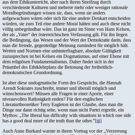
aus dem Ethikunterricht, aber nach ihrem Streifzug durch
verschiedenste Kulturen und mehrere mehr oder weniger rationale
Moralbegründungen wissen sie, dass, wenn sie anders
aufgewachsen wären oder sich für eine andere Denkart entscheiden
würden, sie zum Teil eine andere Moral hätten und auch diese nicht
völlig unbegründbar wäre. Das ist ganz im Sinne von Hans Kelsen,
der als „Vater“ der österreichischen Verfassung gilt. Für ihn liegen
die Bedingung, das Wesen und der Wert der Demokratie darin, dass
man die fremde, gegenteilige Meinung zumindest für möglich hält.
Werten und Normen eine unhinterfragbare, absolute Gültigkeit
zuzusprechen ist bei Kelsen ein Dogmatismus, auf einer Ebene mit
dem religiösen Fundamentalismus. Daher findet sich in der
Präambel des Ethiklehrplans die Betonung der freiheitlich-
demokratischen Grundordnung.
Ist aber diese undogmatische Form des Gesprächs, die Hannah
Arendt Sokrates zuschreibt, immer und überall möglich und
wünschenswert? Müssen alle Fragen in einer Aporie, einer
niveauvollen Ratlosigkeit enden? Für den englischen
Literaturtheoretiker Terry Eagleton ist der Glaube, dass man die
Dinge nur dann richtig sehe, wenn man nicht Partei ergreife, ein
Mythos: „The liberal has difficulty with situations in which one side
has a good deal more of the truth than the other.”
[iii]
Auch Anne Burkard warnte in ihrem Vortrag vor der „Verzerrung