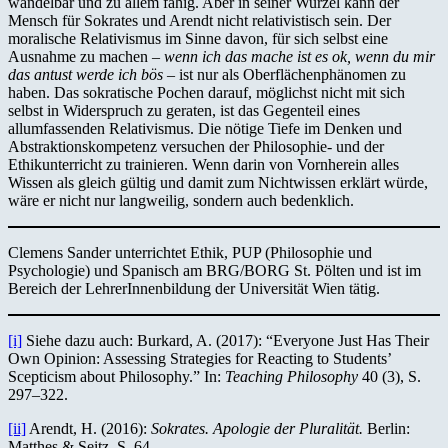
wandelbar und zu allem fähig. Aber in seiner Wurzel kann der
Mensch für Sokrates und Arendt nicht relativistisch sein. Der
moralische Relativismus im Sinne davon, für sich selbst eine
Ausnahme zu machen –
wenn ich das mache ist es ok, wenn du mir
das antust werde ich bös
– ist nur als Oberflächenphänomen zu
haben. Das sokratische Pochen darauf, möglichst nicht mit sich
selbst in Widerspruch zu geraten, ist das Gegenteil eines
allumfassenden Relativismus. Die nötige Tiefe im Denken und
Abstraktionskompetenz versuchen der Philosophie- und der
Ethikunterricht zu trainieren. Wenn darin von Vornherein alles
Wissen als gleich gültig und damit zum Nichtwissen erklärt würde,
wäre er nicht nur langweilig, sondern auch bedenklich.
Clemens Sander unterrichtet Ethik, PUP (Philosophie und
Psychologie) und Spanisch am BRG/BORG St. Pölten und ist im
Bereich der LehrerInnenbildung der Universität Wien tätig.
[i]
Siehe dazu auch: Burkard, A. (2017): “Everyone Just Has Their
Own Opinion: Assessing Strategies for Reacting to Students’
Scepticism about Philosophy.” In:
Teaching Philosophy
40 (3), S.
297–322.
[ii]
Arendt, H. (2016):
Sokrates. Apologie der Pluralität.
Berlin:
Matthes & Seitz, S. 64.