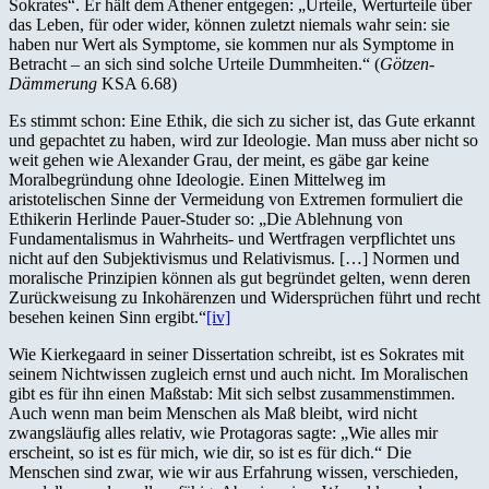
Sokrates“. Er hält dem Athener entgegen: „Urteile, Werturteile über
das Leben, für oder wider, können zuletzt niemals wahr sein: sie
haben nur Wert als Symptome, sie kommen nur als Symptome in
Betracht – an sich sind solche Urteile Dummheiten.“ (
Götzen-
Dämmerung
KSA 6.68)
Es stimmt schon: Eine Ethik, die sich zu sicher ist, das Gute erkannt
und gepachtet zu haben, wird zur Ideologie. Man muss aber nicht so
weit gehen wie Alexander Grau, der meint, es gäbe gar keine
Moralbegründung ohne Ideologie. Einen Mittelweg im
aristotelischen Sinne der Vermeidung von Extremen formuliert die
Ethikerin Herlinde Pauer-Studer so: „Die Ablehnung von
Fundamentalismus in Wahrheits- und Wertfragen verpflichtet uns
nicht auf den Subjektivismus und Relativismus. […] Normen und
moralische Prinzipien können als gut begründet gelten, wenn deren
Zurückweisung zu Inkohärenzen und Widersprüchen führt und recht
besehen keinen Sinn ergibt.“
[iv]
Wie Kierkegaard in seiner Dissertation schreibt, ist es Sokrates mit
seinem Nichtwissen zugleich ernst und auch nicht. Im Moralischen
gibt es für ihn einen Maßstab: Mit sich selbst zusammenstimmen.
Auch wenn man beim Menschen als Maß bleibt, wird nicht
zwangsläufig alles relativ, wie Protagoras sagte: „Wie alles mir
erscheint, so ist es für mich, wie dir, so ist es für dich.“ Die
Menschen sind zwar, wie wir aus Erfahrung wissen, verschieden,