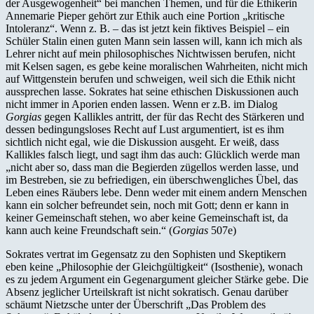
der Ausgewogenheit“ bei manchen Themen, und für die Ethikerin
Annemarie Pieper gehört zur Ethik auch eine Portion „kritische
Intoleranz“. Wenn z. B. – das ist jetzt kein fiktives Beispiel – ein
Schüler Stalin einen guten Mann sein lassen will, kann ich mich als
Lehrer nicht auf mein philosophisches Nichtwissen berufen, nicht
mit Kelsen sagen, es gebe keine moralischen Wahrheiten, nicht mich
auf Wittgenstein berufen und schweigen, weil sich die Ethik nicht
aussprechen lasse. Sokrates hat seine ethischen Diskussionen auch
nicht immer in Aporien enden lassen. Wenn er z.B. im Dialog
Gorgias
gegen Kallikles antritt, der für das Recht des Stärkeren und
dessen bedingungsloses Recht auf Lust argumentiert, ist es ihm
sichtlich nicht egal, wie die Diskussion ausgeht. Er weiß, dass
Kallikles falsch liegt, und sagt ihm das auch: Glücklich werde man
„nicht aber so, dass man die Begierden zügellos werden lasse, und
im Bestreben, sie zu befriedigen, ein überschwengliches Übel, das
Leben eines Räubers lebe. Denn weder mit einem andern Menschen
kann ein solcher befreundet sein, noch mit Gott; denn er kann in
keiner Gemeinschaft stehen, wo aber keine Gemeinschaft ist, da
kann auch keine Freundschaft sein.“ (
Gorgias
507e)
Sokrates vertrat im Gegensatz zu den Sophisten und Skeptikern
eben keine „Philosophie der Gleichgültigkeit“ (Isosthenie), wonach
es zu jedem Argument ein Gegenargument gleicher Stärke gebe. Die
Absenz jeglicher Urteilskraft ist nicht sokratisch. Genau darüber
schäumt Nietzsche unter der Überschrift „Das Problem des