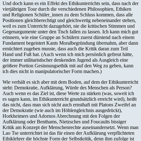
Und doch kann es ein Effekt des Ethikunterrichts sein, dass nach der
vierjährigen Tour durch die verschiedenen Philosophien, Ethiken
und Religionen Schüler_innen zu dem Schluss kommen, dass alle
Positionen gleichberechtigt und gleichwertig nebeneinander stehen,
weil es zum Unterricht dazugehört, nie die kritischen Stimmen und
Gegenargumente unter den Tisch fallen zu lassen. Ich kann mich gut
erinnern, wie eine Gruppe an Schülern zuerst dürstend nach einem
Fundament begeistert Kants Moralbegründung übernahm, aber dann
ernüchtert zugeben musste, dass auch die Kritik daran zum Teil
Hand und Fuß hat. (Auch wenn ich mich persönlich gefreut hätte,
der immer utilitaristischer denkenden Jugend als Ausgleich eine
größere Portion Gesinnungsethik mit auf den Weg zu geben, kann
ich dies nicht in manipulatorischer Form machen.)
Wie verhält es sich aber mit dem Boden, auf dem der Ethikunterricht
steht: Demokratie, Aufklärung, Würde des Menschen als Person?
Auch wenn es das Ziel ist, diese Werte zu stärken (was, soweit ich
es sagen kann, im Ethikunterricht grundsätzlich erreicht wird), heißt
das nicht, dass man sich nicht auch ernsthaft mit Platons Zweifel an
der Demokratie (wie auch im Höhlengleichnis ausgedrückt),
Horkheimers und Adornos Abrechnung mit den Folgen der
Aufklärung oder Benthams, Nietzsches und Foucaults bissiger
Kritik am Konzept der Menschenrechte auseinandersetzt. Wenn man
Lao Tse unterrichtet ist das für einen der Aufklärung verpflichteten
Ethiklehrer die höchste Form der Selbstkritik, denn ihm zufolge ist