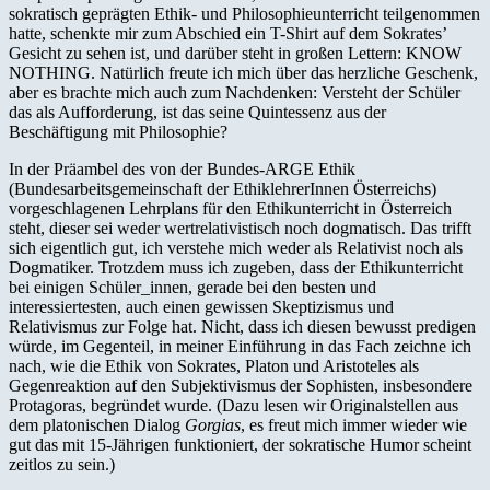
sokratisch geprägten Ethik- und Philosophieunterricht teilgenommen
hatte, schenkte mir zum Abschied ein T-Shirt auf dem Sokrates’
Gesicht zu sehen ist, und darüber steht in großen Lettern: KNOW
NOTHING. Natürlich freute ich mich über das herzliche Geschenk,
aber es brachte mich auch zum Nachdenken: Versteht der Schüler
das als Aufforderung, ist das seine Quintessenz aus der
Beschäftigung mit Philosophie?
In der Präambel des von der Bundes-ARGE Ethik
(Bundesarbeitsgemeinschaft der EthiklehrerInnen Österreichs)
vorgeschlagenen Lehrplans für den Ethikunterricht in Österreich
steht, dieser sei weder wertrelativistisch noch dogmatisch. Das trifft
sich eigentlich gut, ich verstehe mich weder als Relativist noch als
Dogmatiker. Trotzdem muss ich zugeben, dass der Ethikunterricht
bei einigen Schüler_innen, gerade bei den besten und
interessiertesten, auch einen gewissen Skeptizismus und
Relativismus zur Folge hat. Nicht, dass ich diesen bewusst predigen
würde, im Gegenteil, in meiner Einführung in das Fach zeichne ich
nach, wie die Ethik von Sokrates, Platon und Aristoteles als
Gegenreaktion auf den Subjektivismus der Sophisten, insbesondere
Protagoras, begründet wurde. (Dazu lesen wir Originalstellen aus
dem platonischen Dialog
Gorgias
, es freut mich immer wieder wie
gut das mit 15-Jährigen funktioniert, der sokratische Humor scheint
zeitlos zu sein.)