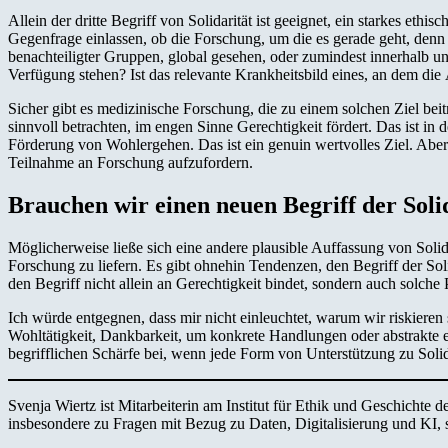
Allein der dritte Begriff von Solidarität ist geeignet, ein starkes et
Gegenfrage einlassen, ob die Forschung, um die es gerade geht, denn 
benachteiligter Gruppen, global gesehen, oder zumindest innerhalb 
Verfügung stehen? Ist das relevante Krankheitsbild eines, an dem die Ä
Sicher gibt es medizinische Forschung, die zu einem solchen Ziel beitr
sinnvoll betrachten, im engen Sinne Gerechtigkeit fördert. Das ist in 
Förderung von Wohlergehen. Das ist ein genuin wertvolles Ziel. Aber es
Teilnahme an Forschung aufzufordern.
Brauchen wir einen neuen Begriff der Soli
Möglicherweise ließe sich eine andere plausible Auffassung von Solidar
Forschung zu liefern. Es gibt ohnehin Tendenzen, den Begriff der Soli
den Begriff nicht allein an Gerechtigkeit bindet, sondern auch solche
Ich würde entgegnen, dass mir nicht einleuchtet, warum wir riskieren 
Wohltätigkeit, Dankbarkeit, um konkrete Handlungen oder abstrakte et
begrifflichen Schärfe bei, wenn jede Form von Unterstützung zu Solida
Svenja Wiertz ist Mitarbeiterin am Institut für Ethik und Geschichte
insbesondere zu Fragen mit Bezug zu Daten, Digitalisierung und KI, 