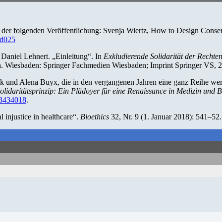
f der folgenden Veröffentlichung: Svenja Wiertz, How to Design Consen
ad025
 Daniel Lehnert. „Einleitung“. In
Exkludierende Solidarität der Rechte
on. Wiesbaden: Springer Fachmedien Wiesbaden; Imprint Springer VS, 
ck und Alena Buyx, die in den vergangenen Jahren eine ganz Reihe wert
olidaritätsprinzip: Ein Plädoyer für eine Renaissance in Medizin und B
93434018
.
l injustice in healthcare“.
Bioethics
32, Nr. 9 (1. Januar 2018): 541–52