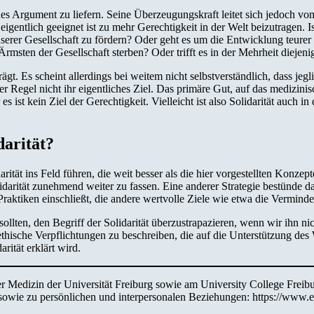
hisches Argument zu liefern. Seine Überzeugungskraft leitet sich jedoch 
eigentlich geeignet ist zu mehr Gerechtigkeit in der Welt beizutragen. 
unserer Gesellschaft zu fördern? Oder geht es um die Entwicklung teur
rmsten der Gesellschaft sterben? Oder trifft es in der Mehrheit diejenig
ägt. Es scheint allerdings bei weitem nicht selbstverständlich, dass jeg
der Regel nicht ihr eigentliches Ziel. Das primäre Gut, auf das medizin
 ist kein Ziel der Gerechtigkeit. Vielleicht ist also Solidarität auch i
darität?
ität ins Feld führen, die weit besser als die hier vorgestellten Konzep
darität zunehmend weiter zu fassen. Eine anderer Strategie bestünde da
 Praktiken einschließt, die andere wertvolle Ziele wie etwa die Vermind
sollten, den Begriff der Solidarität überzustrapazieren, wenn wir ihn n
hische Verpflichtungen zu beschreiben, die auf die Unterstützung des W
rität erklärt wird.
 der Medizin der Universität Freiburg sowie am University College Frei
sowie zu persönlichen und interpersonalen Beziehungen: https://www.eg