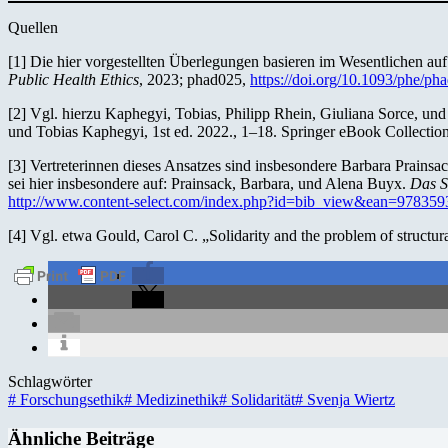
Quellen
[1] Die hier vorgestellten Überlegungen basieren im Wesentlichen au
Public Health Ethics
, 2023; phad025,
https://doi.org/10.1093/phe/ph
[2] Vgl. hierzu Kaphegyi, Tobias, Philipp Rhein, Giuliana Sorce, und
und Tobias Kaphegyi, 1st ed. 2022., 1–18. Springer eBook Collecti
[3] Vertreterinnen dieses Ansatzes sind insbesondere Barbara Prainsa
sei hier insbesondere auf: Prainsack, Barbara, und Alena Buyx.
Das S
http://www.content-select.com/index.php?id=bib_view&ean=97835
[4] Vgl. etwa Gould, Carol C. „Solidarity and the problem of structura
Schlagwörter
#
Forschungsethik
#
Medizinethik
#
Solidarität
#
Svenja Wiertz
Ähnliche Beiträge