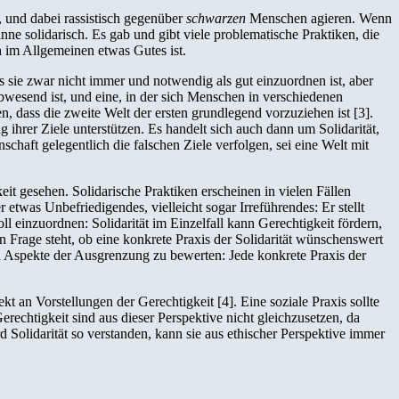
, und dabei rassistisch gegenüber
schwarzen
Menschen agieren. Wenn
ne solidarisch. Es gab und gibt viele problematische Praktiken, die
h im Allgemeinen etwas Gutes ist.
ss sie zwar nicht immer und notwendig als gut einzuordnen ist, aber
abwesend ist, und eine, in der sich Menschen in verschiedenen
, dass die zweite Welt der ersten grundlegend vorzuziehen ist [3].
ng ihrer Ziele unterstützen. Es handelt sich auch dann um Solidarität,
chaft gelegentlich die falschen Ziele verfolgen, sei eine Welt mit
eit gesehen. Solidarische Praktiken erscheinen in vielen Fällen
 etwas Unbefriedigendes, vielleicht sogar Irreführendes: Er stellt
oll einzuordnen: Solidarität im Einzelfall kann Gerechtigkeit fördern,
in Frage steht, ob eine konkrete Praxis der Solidarität wünschenswert
en Aspekte der Ausgrenzung zu bewerten: Jede konkrete Praxis der
t an Vorstellungen der Gerechtigkeit [4]. Eine soziale Praxis sollte
rechtigkeit sind aus dieser Perspektive nicht gleichzusetzen, da
d Solidarität so verstanden, kann sie aus ethischer Perspektive immer