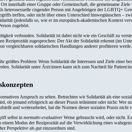
en Ort innerhalb einer Gruppe oder Gemeinschaft, die gemeinsame Ziel
 als heterosexuelle cisgender Person mit Angehörigen der LGBTQ+ Gem
griffs treffen, oder nicht über einen Unterschied hinwegtäuschen – zwi
lidarität (jedenfalls so, wie er im europäisch-akademischen Kontext ver
Person zugehört.
igkeit verbunden. Solidarität ist dabei nicht wie ein Geschäft zu vers
en Reziprozität zugesprochen: Der Akt der Solidarität erkennt (im Unter
von vergleichbaren solidarischen Handlungen anderer profitieren werde.
hr größtes Problem: Wenn Solidarität die Interessen und Ziele einer bes
erden. Solidarität unter Ärzt:innen kann sich zum Nachteil für Patient
skonzepten
ormativen Anspruch zu sehen. Betrachten wir Solidarität als eine soziale
rd, ob jemand erfolgreich an dieser Praxis teilnimmt oder nicht: Wer sic
ufstellt und weiterarbeitet, hat die Normen dieser sozialen Praxis nich
iff selbst in
normativ-evaluativer
Weise gebraucht wird, oder nicht. Es 
r in einem Modus der Reziprozität auf die Verwirklichung eines wahrg
cher Perspektive als
gut
einzuordnen sind.