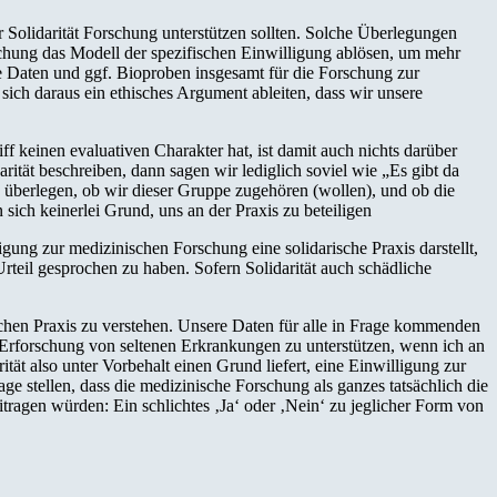
olidarität Forschung unterstützen sollten. Solche Überlegungen
schung das Modell der spezifischen Einwilligung ablösen, um mehr
e Daten und ggf. Bioproben insgesamt für die Forschung zur
 sich daraus ein ethisches Argument ableiten, dass wir unsere
ff keinen evaluativen Charakter hat, ist damit auch nichts darüber
arität beschreiben, dann sagen wir lediglich soviel wie „Es gibt da
 überlegen, ob wir dieser Gruppe zugehören (wollen), und ob die
n sich keinerlei Grund, uns an der Praxis zu beteiligen
gung zur medizinischen Forschung eine solidarische Praxis darstellt,
Urteil gesprochen zu haben. Sofern Solidarität auch schädliche
ischen Praxis zu verstehen. Unsere Daten für alle in Frage kommenden
 Erforschung von seltenen Erkrankungen zu unterstützen, wenn ich an
ität also unter Vorbehalt einen Grund liefert, eine Einwilligung zur
e stellen, dass die medizinische Forschung als ganzes tatsächlich die
tragen würden: Ein schlichtes ‚Ja‘ oder ‚Nein‘ zu jeglicher Form von