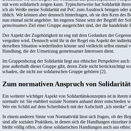
mit wem solidarisch zeigen kann. Typischerweise hat Solidarität ihr
ich als Weiße meine Solidarität mit PoC zum Ausdruck bringen oder
üblich. Wir können aber dennoch hinterfragen, ob sie den Kern des Be
nun einmal nicht angehöre. Im engeren Sinne setzt der Begriff der So
gemeinsames
Ziel einer Gruppe ausgerichtet sind, der die handelnde 
Der Aspekt der Zugehörigkeit ist eng mit dem Gedanken der Gegenseit
vergolten wird. Dennoch wird ihr in der Regel ein Aspekt der indirekt
derselben Situation wiederfinden könnte und vielleicht selbst einmal 
Handlung, die der Umsetzung gemeinsamer Interessen dient.
Im Gruppenbezug der Solidarität liegt aus ethischer Perspektive auch i
jene außerhalb dieser Gruppe gibt, deren Ziele nicht berücksichtigt w
schaden, die nicht zur solidarischen Gruppe gehören [2].
Zum normativen Anspruch von Solidarität
Ein weiterer wichtiger Aspekt von Solidaritätskonzepten ist in ihrem n
normativ ist: Sie etabliert soziale Normen anhand derer entschieden wi
Wer ein Schild auf dem Schreibtisch mit der Aufschrift „ich streike“ a
In einem anderen Sinne von Normativität lässt sich fragen, ob der Begr
sind alle sozialen Praktiken, in denen sich die Handlungen einzelne
bleibt völlig offen, ob diese solidarischen Handlungen auch aus ethis