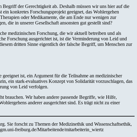
vom Begriff der Gerechtigkeit ab. Deshalb müssen wir uns hier auf die
Ist ein konkretes Forschungsprojekt geeignet, das Wohlergehen
er Therapien oder Medikamente, die am Ende nur wenigen zur
en, die in unserer Gesellschaft ansonsten gut gestellt sind?
liche medizinischen Forschung, die wir aktuell betreiben und als
ische Forschung ausgerichtet ist, ist die Verminderung von Leid und
n diesem dritten Sinne eigentlich der falsche Begriff, um Menschen zur
te geeignet ist, ein Argument für die Teilnahme an medizinischer
rin, ein stark-evaluatives Konzept von Solidarität vorzuschlagen, das
erung von Leid verfolgen.
icht brauchen. Wir haben andere passende Begriffe, wie Hilfe,
ohlergehens anderer ausgerichtet sind. Es trägt nicht zu einer
burg. Sie forscht zu Themen der Medizinethik und Wissenschaftsethik,
m.uni-freiburg.de/Mitarbeitende/mitarbeiterin_wiertz