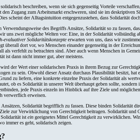
olidarisch beschreiben, wenn sie sich gegenseitig Vorteile verschaffen
 den Zugang zum Arbeitsmarkt erschweren, sind sie im deskriptiven Sin
es scheint der Alltagsintuition entgegenzustehen, dass Solidarität doc
en Verwendungsweise des Begriffs Ansätze, Solidarität so zu fassen, da
ir uns zwei mögliche Welten vor: Eine, in der Solidarität vollständig 
-evaluativer Solidaritätskonzepte
erwarten von uns, dass wir zustimmen
 liegt überall dort vor, wo Menschen einander gegenseitig in der Erreichu
all als verfehlt zu betrachten sind. Aber auch wenn Menschen in Gemeins
ität ist dann nicht immer gut, aber meistens.
 wird der Wert einer solidarischen Praxis in ihrem Bezug zur Gerechtigk
gen zu sein. Obwohl dieser Ansatz durchaus Plausibilität besitzt, hat er
rund zu liefern, eine konkrete einzelne Praxis der Solidarität als wertv
utet, ob es Solidarität in unserer Welt überhaupt geben sollte, sondern 
 entbinden, jede Praxis einzeln im Hinblick auf ihre Ziele und möglich
ch verwerflich erweisen.
ätzen, Solidarität begrifflich zu fassen. Diese binden Solidarität direk
iele zur Verwirklichung von Gerechtigkeit beitragen. Solidarität und Ge
olidarität ist
ein
geeignetes Mittel Gerechtigkeit zu verwirklichen. Wir
 wo immer es geht, solidarisch zeigen.
g?