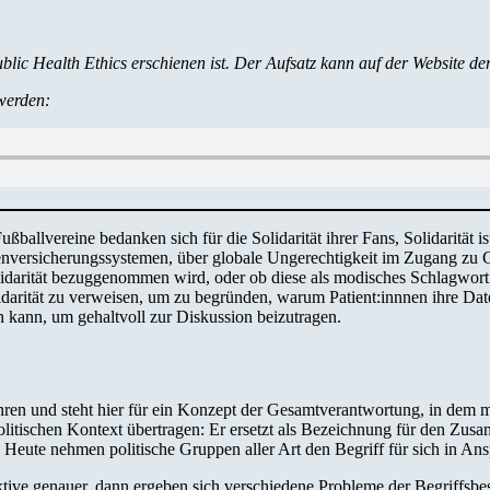
Public Health Ethics erschienen ist. Der Aufsatz kann auf der Website de
werden:
, Fußballvereine bedanken sich für die Solidarität ihrer Fans, Solidarit
versicherungssystemen, über globale Ungerechtigkeit im Zugang zu G
Solidarität bezuggenommen wird, oder ob diese als modisches Schlagwort
Solidarität zu verweisen, um zu begründen, warum Patient:innnen ihre Da
en kann, um gehaltvoll zur Diskussion beizutragen.
führen und steht hier für ein Konzept der Gesamtverantwortung, in dem 
politischen Kontext übertragen: Er ersetzt als Bezeichnung für den Zu
. Heute nehmen politische Gruppen aller Art den Begriff für sich in An
ktive genauer, dann ergeben sich verschiedene Probleme der Begriffsbest