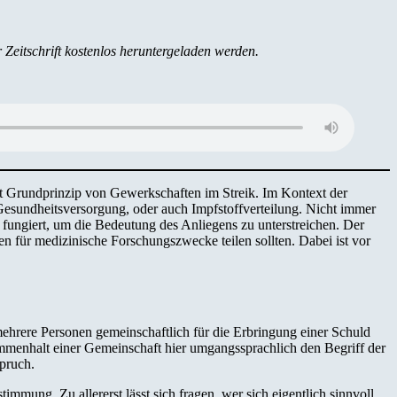
r Zeitschrift kostenlos heruntergeladen werden.
ät ist Grundprinzip von Gewerkschaften im Streik. Im Kontext der
esundheitsversorgung, oder auch Impfstoffverteilung. Nicht immer
 fungiert, um die Bedeutung des Anliegens zu unterstreichen. Der
ten für medizinische Forschungszwecke teilen sollten. Dabei ist vor
mehrere Personen gemeinschaftlich für die Erbringung einer Schuld
sammenhalt einer Gemeinschaft hier umgangssprachlich den Begriff der
spruch.
immung. Zu allererst lässt sich fragen, wer sich eigentlich sinnvoll