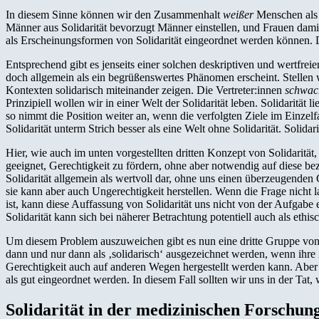
In diesem Sinne können wir den Zusammenhalt
weißer
Menschen als s
Männer aus Solidarität bevorzugt Männer einstellen, und Frauen damit
als Erscheinungsformen von Solidarität eingeordnet werden können. Di
Entsprechend gibt es jenseits einer solchen deskriptiven und wertfrei
doch allgemein als ein begrüßenswertes Phänomen erscheint. Stellen w
Kontexten solidarisch miteinander zeigen. Die Vertreter:innen
schwach
Prinzipiell wollen wir in einer Welt der Solidarität leben. Solidarität
so nimmt die Position weiter an, wenn die verfolgten Ziele im Einzelf
Solidarität unterm Strich besser als eine Welt ohne Solidarität. Solidar
Hier, wie auch im unten vorgestellten dritten Konzept von Solidarität,
geeignet, Gerechtigkeit zu fördern, ohne aber notwendig auf diese bezo
Solidarität allgemein als wertvoll dar, ohne uns einen überzeugenden G
sie kann aber auch Ungerechtigkeit herstellen. Wenn die Frage nicht la
ist, kann diese Auffassung von Solidarität uns nicht von der Aufgabe
Solidarität kann sich bei näherer Betrachtung potentiell auch als ethis
Um diesem Problem auszuweichen gibt es nun eine dritte Gruppe von Ans
dann und nur dann als ‚solidarisch‘ ausgezeichnet werden, wenn ihre Z
Gerechtigkeit auch auf anderen Wegen hergestellt werden kann. Aber S
als gut eingeordnet werden. In diesem Fall sollten wir uns in der Tat,
Solidarität in der medizinischen Forschun