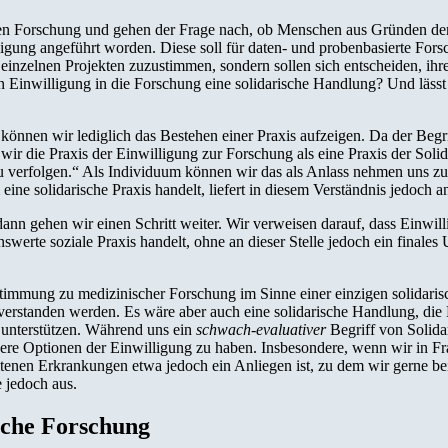
n Forschung und gehen der Frage nach, ob Menschen aus Gründen der S
igung angeführt worden. Diese soll für daten- und probenbasierte For
einzelnen Projekten zuzustimmen, sondern sollen sich entscheiden, ihr
en Einwilligung in die Forschung eine solidarische Handlung? Und lässt
 können wir lediglich das Bestehen einer Praxis aufzeigen. Da der Begri
wir die Praxis der Einwilligung zur Forschung als eine Praxis der Solid
u verfolgen.“ Als Individuum können wir das als Anlass nehmen uns zu
eine solidarische Praxis handelt, liefert in diesem Verständnis jedoch a
ann gehen wir einen Schritt weiter. Wir verweisen darauf, dass Einwilli
werte soziale Praxis handelt, ohne an dieser Stelle jedoch ein finales 
 Zustimmung zu medizinischer Forschung im Sinne einer einzigen solidar
verstanden werden. Es wäre aber auch eine solidarische Handlung, die
u unterstützen. Während uns ein
schwach-evaluativer
Begriff von Solidar
re Optionen der Einwilligung zu haben. Insbesondere, wenn wir in Frag
ltenen Erkrankungen etwa jedoch ein Anliegen ist, zu dem wir gerne bei
e jedoch aus.
sche Forschung