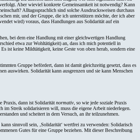
e verfolgt. Aber wieviel konkrete Gemeinsamkeit ist notwendig? Kann
einschaft? Alltagssprachlich sind solche Ausdrucksweisen durchaus
schen mir, und der Gruppe, die ich unterstützen möchte, der ich aber
wendet wird) voraus, dass Handlungen aus Solidarität auf ein
tehen, bei dem eine Handlung mit einer gleichwertigen Handlung
schied etwa zur Wohltätigkeit) an, dass ich mich potentiell in
 Es ist keine Mildtätigkeit, keine Geste von oben herab, sondern eine
timmten Gruppe befördert, dann ist damit gleichzeitig gesetzt, dass es
:innen auswirken. Solidarität kann ausgrenzen und sie kann Menschen
 Praxis, dann ist Solidarität
normativ
, so wie jede soziale Praxis
h im Streik solidarisieren will, muss die eigene Arbeit niederlegen.
t verstanden und scheitert in dem Versuch, an ihr teilzunehmen.
kann sinnvoll sein, ‚Solidarität‘ wertfrei zu verwenden: Solidarisch
enommenen Gutes für eine Gruppe beziehen. Mit dieser Beschreibung