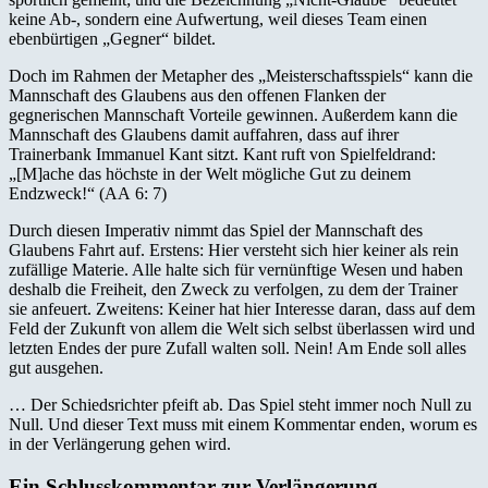
keine Ab-, sondern eine Aufwertung, weil dieses Team einen
ebenbürtigen „Gegner“ bildet.
Doch im Rahmen der Metapher des „Meisterschaftsspiels“ kann die
Mannschaft des Glaubens aus den offenen Flanken der
gegnerischen Mannschaft Vorteile gewinnen. Außerdem kann die
Mannschaft des Glaubens damit auffahren, dass auf ihrer
Trainerbank Immanuel Kant sitzt. Kant ruft von Spielfeldrand:
„[M]ache das höchste in der Welt mögliche Gut zu deinem
Endzweck!“ (AA 6: 7)
Durch diesen Imperativ nimmt das Spiel der Mannschaft des
Glaubens Fahrt auf. Erstens: Hier versteht sich hier keiner als rein
zufällige Materie. Alle halte sich für vernünftige Wesen und haben
deshalb die Freiheit, den Zweck zu verfolgen, zu dem der Trainer
sie anfeuert. Zweitens: Keiner hat hier Interesse daran, dass auf dem
Feld der Zukunft von allem die Welt sich selbst überlassen wird und
letzten Endes der pure Zufall walten soll. Nein! Am Ende soll alles
gut ausgehen.
… Der Schiedsrichter pfeift ab. Das Spiel steht immer noch Null zu
Null. Und dieser Text muss mit einem Kommentar enden, worum es
in der Verlängerung gehen wird.
Ein Schlusskommentar zur Verlängerung