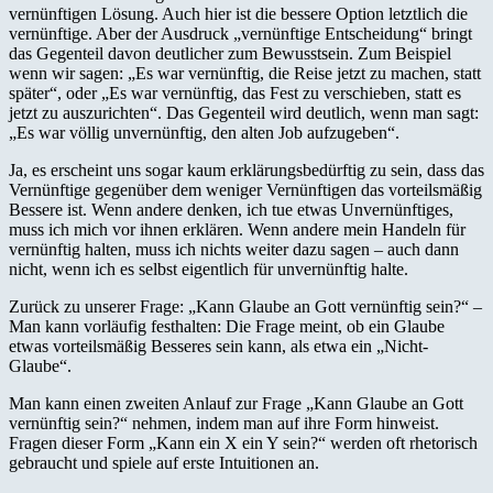
vernünftigen Lösung. Auch hier ist die bessere Option letztlich die
vernünftige. Aber der Ausdruck „vernünftige Entscheidung“ bringt
das Gegenteil davon deutlicher zum Bewusstsein. Zum Beispiel
wenn wir sagen: „Es war vernünftig, die Reise jetzt zu machen, statt
später“, oder „Es war vernünftig, das Fest zu verschieben, statt es
jetzt zu auszurichten“. Das Gegenteil wird deutlich, wenn man sagt:
„Es war völlig unvernünftig, den alten Job aufzugeben“.
Ja, es erscheint uns sogar kaum erklärungsbedürftig zu sein, dass das
Vernünftige gegenüber dem weniger Vernünftigen das vorteilsmäßig
Bessere ist. Wenn andere denken, ich tue etwas Unvernünftiges,
muss ich mich vor ihnen erklären. Wenn andere mein Handeln für
vernünftig halten, muss ich nichts weiter dazu sagen – auch dann
nicht, wenn ich es selbst eigentlich für unvernünftig halte.
Zurück zu unserer Frage: „Kann Glaube an Gott vernünftig sein?“ –
Man kann vorläufig festhalten: Die Frage meint, ob ein Glaube
etwas vorteilsmäßig Besseres sein kann, als etwa ein „Nicht-
Glaube“.
Man kann einen zweiten Anlauf zur Frage „Kann Glaube an Gott
vernünftig sein?“ nehmen, indem man auf ihre Form hinweist.
Fragen dieser Form „Kann ein X ein Y sein?“ werden oft rhetorisch
gebraucht und spiele auf erste Intuitionen an.