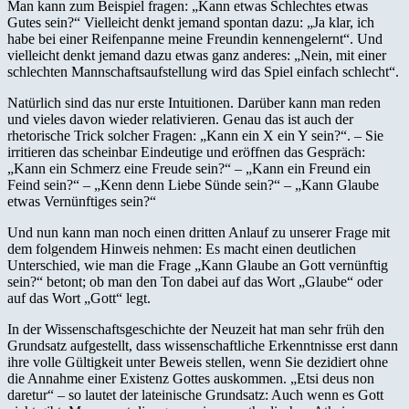
Man kann zum Beispiel fragen: „Kann etwas Schlechtes etwas
Gutes sein?“ Vielleicht denkt jemand spontan dazu: „Ja klar, ich
habe bei einer Reifenpanne meine Freundin kennengelernt“. Und
vielleicht denkt jemand dazu etwas ganz anderes: „Nein, mit einer
schlechten Mannschaftsaufstellung wird das Spiel einfach schlecht“.
Natürlich sind das nur erste Intuitionen. Darüber kann man reden
und vieles davon wieder relativieren. Genau das ist auch der
rhetorische Trick solcher Fragen: „Kann ein X ein Y sein?“. – Sie
irritieren das scheinbar Eindeutige und eröffnen das Gespräch:
„Kann ein Schmerz eine Freude sein?“ – „Kann ein Freund ein
Feind sein?“ – „Kenn denn Liebe Sünde sein?“ – „Kann Glaube
etwas Vernünftiges sein?“
Und nun kann man noch einen dritten Anlauf zu unserer Frage mit
dem folgendem Hinweis nehmen: Es macht einen deutlichen
Unterschied, wie man die Frage „Kann Glaube an Gott vernünftig
sein?“ betont; ob man den Ton dabei auf das Wort „Glaube“ oder
auf das Wort „Gott“ legt.
In der Wissenschaftsgeschichte der Neuzeit hat man sehr früh den
Grundsatz aufgestellt, dass wissenschaftliche Erkenntnisse erst dann
ihre volle Gültigkeit unter Beweis stellen, wenn Sie dezidiert ohne
die Annahme einer Existenz Gottes auskommen. „Etsi deus non
daretur“ – so lautet der lateinische Grundsatz: Auch wenn es Gott