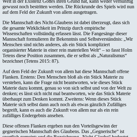
Welt in der Existenz Gottes ihren Grund hat, kann weder vernünftig
gewusst noch bestritten werden. Die Rückrunde des Spiels wird nun
auf dem Feld der Zukunft von allem ausgetragen.
Die Mannschaft des Nicht-Glaubens ist dabei überzeugt, dass sich
die gesamte Wirklichkeit im Prinzip durch empirische
Wissenschaften vollständig erfassen lässt. Die Fangesänge dieser
Mannschaft formulieren ihr Bekenntnis und Selbstverständnis: „Wir
Menschen sind nichts anderes, als ein Stück kompliziert
organisierter Materie in einer rein materiellen Welt“ – so fasst Holm
Tetens diese Position zusammen, die er selbst als „Naturalismus“
bezeichnet (Tetens 2015: 87).
Auf dem Feld der Zukunft von allem hat diese Mannschaft offene
Flanken. Erstens: Den Menschen bloß als ein Stück Materie zu
verstehen, kann die Frage nicht beantworten, wie dieses Stück
Materie dazu kommt, genau so von sich selbst und von der Welt zu
denken; es lässt sich nicht mal beantworten, wie das Stück Materie
überhaupt zum Denken kommt. Zweitens: Wenn dieses Stück
Materie sich selbst dann auch noch als etwas gänzlich Zufälliges
begreift, kann es auch die Zukunft von allem nur als ein rein
zufälliges Endergebnis ansehen.
Diese offenen Flanken ergeben nun den Vorteilsgewinn der
gegnerischen Mannschaft des Glaubens. Das „Gegnerische“ ist
sportlich gemeint; und die Bezeichnung „Nicht-Glaube“ bedeutet