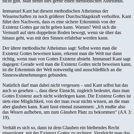
nicht gibt. Man nennt dies gerne einen methodischen Atheismus.
Immanuel Kant hat diesem methodischen Atheismus der
Wissenschaften zu noch größerer Durchschlagskraft verholfen. Kant
führt den Nachweis, dass es eine sichere Erkenntnis von der
Existenz Gottes gar nicht geben kann. Warum? Weil sich die
Vernunft auf stets doppeltem Boden bewegt, wenn sie über das
hinaus geht, was mit den Sinnen erfahrbar werden kann.
Der ältere methodische Atheismus sagt: Selbst wenn man die
Existenz Gottes beweisen kann, erkennt man die Welt nur dann
richtig, wenn man von Gottes Existenz absieht. Immanuel Kant sagt
dagegen: Gerade weil man die Existenz Gottes nicht beweisen kann,
ist die Erkenntnis der Welt notwendig und ausschließlich an die
Sinneswahrnehmungen gebunden.
Natürlich darf man dabei nicht vergessen – und Kant selbst hat das
auch so gesehen –, dass diese Einsicht, zugleich bedeutet, dass man
Gottes Existenz auch nicht widerlegen kann. Die Existenz Gottes ist
stets eine Möglichkeit, von der man zwar nichts wissen, an die man
aber glauben kann. Kant fasst einmal zusammen: „Ich mußte also
das
Wissen
aufheben, um zum
Glauben
Platz zu bekommen“ (AA 3:
19).
Verhält es sich so, dann ist dem Glauben ein bleibendes Recht
eingeräumt, mit der Existenz Gottes zu rechnen. Vergleicht man das,