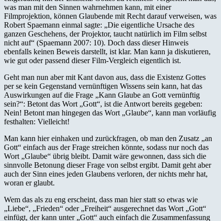
was man mit den Sinnen wahrnehmen kann, mit einer
Filmprojektion, können Glaubende mit Recht darauf verweisen, was
Robert Spaemann einmal sagte: „Die eigentliche Ursache des
ganzen Geschehens, der Projektor, taucht natürlich im Film selbst
nicht auf“ (Spaemann 2007: 10). Doch dass dieser Hinweis
ebenfalls keinen Beweis darstellt, ist klar. Man kann ja diskutieren,
wie gut oder passend dieser Film-Vergleich eigentlich ist.
Geht man nun aber mit Kant davon aus, dass die Existenz Gottes
per se kein Gegenstand vernünftigen Wissens sein kann, hat das
Auswirkungen auf die Frage „Kann Glaube an Gott vernünftig
sein?“: Betont das Wort „Gott“, ist die Antwort bereits gegeben:
Nein! Betont man hingegen das Wort „Glaube“, kann man vorläufig
festhalten: Vielleicht!
Man kann hier einhaken und zurückfragen, ob man den Zusatz „an
Gott“ einfach aus der Frage streichen könnte, sodass nur noch das
Wort „Glaube“ übrig bleibt. Damit wäre gewonnen, dass sich die
sinnvolle Betonung dieser Frage von selbst ergibt. Damit geht aber
auch der Sinn eines jeden Glaubens verloren, der nichts mehr hat,
woran er glaubt.
Wem das als zu eng erscheint, dass man hier statt so etwas wie
„Liebe“, „Frieden“ oder „Freiheit“ ausgerechnet das Wort „Gott“
einfügt, der kann unter „Gott“ auch einfach die Zusammenfassung