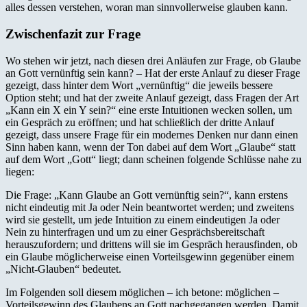
alles dessen verstehen, woran man sinnvollerweise glauben kann.
Zwischenfazit zur Frage
Wo stehen wir jetzt, nach diesen drei Anläufen zur Frage, ob Glaube
an Gott vernünftig sein kann? – Hat der erste Anlauf zu dieser Frage
gezeigt, dass hinter dem Wort „vernünftig“ die jeweils bessere
Option steht; und hat der zweite Anlauf gezeigt, dass Fragen der Art
„Kann ein X ein Y sein?“ eine erste Intuitionen wecken sollen, um
ein Gespräch zu eröffnen; und hat schließlich der dritte Anlauf
gezeigt, dass unsere Frage für ein modernes Denken nur dann einen
Sinn haben kann, wenn der Ton dabei auf dem Wort „Glaube“ statt
auf dem Wort „Gott“ liegt; dann scheinen folgende Schlüsse nahe zu
liegen:
Die Frage: „Kann Glaube an Gott vernünftig sein?“, kann erstens
nicht eindeutig mit Ja oder Nein beantwortet werden; und zweitens
wird sie gestellt, um jede Intuition zu einem eindeutigen Ja oder
Nein zu hinterfragen und um zu einer Gesprächsbereitschaft
herauszufordern; und drittens will sie im Gespräch herausfinden, ob
ein Glaube möglicherweise einen Vorteilsgewinn gegenüber einem
„Nicht-Glauben“ bedeutet.
Im Folgenden soll diesem möglichen – ich betone: möglichen –
Vorteilsgewinn des Glaubens an Gott nachgegangen werden. Damit