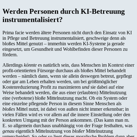
Werden Personen durch KI-Betreuung
instrumentalisiert?
Prima facie werden ältere Personen nicht durch den Einsatz von KI
in Pflege und Betreuung instrumentalisiert, geschweige denn als
bloßes Mittel genutzt – immerhin werden KI-Systeme ja gerade
eingesetzt, um Gesundheit und Wohlbefinden dieser Personen zu
fördern.
Allerdings
könnte
es natürlich sein, dass Menschen im Kontext einer
profit-orientierten Fürsorge durchaus als bloßes Mittel behandelt
werden – nämlich dann, wenn sie allein deswegen betreut, gepflegt
oder gar am Leben erhalten werden, um bei größtmöglicher
Kostenreduzierung Profit zu maximieren
und
sie dabei auf eine
Weise behandelt werden, die aus einer (erlaubten) Mittelnutzung
eine (verbotene) bloße Mittelnutzung macht. Ob ein System oder
eine einzelne pflegende Person in diesem Sinne Menschen als
bloßes
Mittel nutzt, ist dabei von außen nicht immer erkennbar; in
vielen Fällen wird es vor allem auf die innere Einstellung oder den
konkreten Umgang mit der Person ankommen. (Das kann man m.
E. so allgemein durchaus unabhängig von der Frage festhalten, was
genau
eigentlich Mittelnutzung von
bloßer
Mittelnutzung
unterscheidet). So oder so liegt dieses moralische Problem dann aber