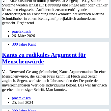
Von Elke Elisabeth Schmidt (Universität Siegen) – KI-gestützte
Systeme werden längst zur Betreuung und Pflege alter oder kranker
Menschen eingesetzt. Auf hiermit zusammenhängende
Anforderungen an Forschung und Gebrauch hat kürzlich Martina
Schmidhuber in einem Beitrag auf prae|faktisch aufmerksam
gemacht. Ergänzend…
praefaktisch
26. März 2026
300 Jahre Kant
Kants zu radikales Argument für
Menschenwürde
Von Bernward Gesang (Mannheim) Kants Argumentation für eine
Menschenwürde, die keinen Preis kennt, ist Fluch und Segen
zugleich. Segen, weil sie nach Jahrtausenden der Despotie den
unverrechenbaren Wert des Individuums betont. Das war historisch
gesehen ein riesiger Schritt. Man konnte…
praefaktisch
25. Juni 2024
300 Jahre Kant