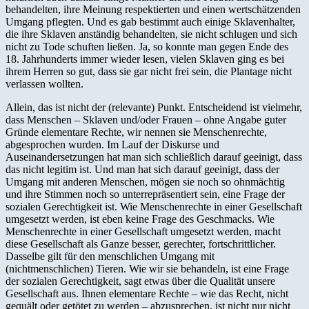
behandelten, ihre Meinung respektierten und einen wertschätzenden
Umgang pflegten. Und es gab bestimmt auch einige Sklavenhalter,
die ihre Sklaven anständig behandelten, sie nicht schlugen und sich
nicht zu Tode schuften ließen. Ja, so konnte man gegen Ende des
18. Jahrhunderts immer wieder lesen, vielen Sklaven ging es bei
ihrem Herren so gut, dass sie gar nicht frei sein, die Plantage nicht
verlassen wollten.
Allein, das ist nicht der (relevante) Punkt. Entscheidend ist vielmehr,
dass Menschen – Sklaven und/oder Frauen – ohne Angabe guter
Gründe elementare Rechte, wir nennen sie Menschenrechte,
abgesprochen wurden. Im Lauf der Diskurse und
Auseinandersetzungen hat man sich schließlich darauf geeinigt, dass
das nicht legitim ist. Und man hat sich darauf geeinigt, dass der
Umgang mit anderen Menschen, mögen sie noch so ohnmächtig
und ihre Stimmen noch so unterrepräsentiert sein, eine Frage der
sozialen Gerechtigkeit ist. Wie Menschenrechte in einer Gesellschaft
umgesetzt werden, ist eben keine Frage des Geschmacks. Wie
Menschenrechte in einer Gesellschaft umgesetzt werden, macht
diese Gesellschaft als Ganze besser, gerechter, fortschrittlicher.
Dasselbe gilt für den menschlichen Umgang mit
(nichtmenschlichen) Tieren. Wie wir sie behandeln, ist eine Frage
der sozialen Gerechtigkeit, sagt etwas über die Qualität unsere
Gesellschaft aus. Ihnen elementare Rechte – wie das Recht, nicht
gequält oder getötet zu werden – abzusprechen, ist nicht nur nicht