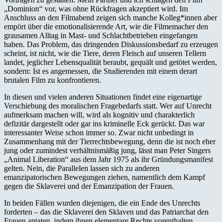
„Dominion“ vor, was ohne Rückfragen akzeptiert wird. Im
Anschluss an den Filmabend zeigen sich manche Kolleg*innen aber
empört über die emotionalisierende Art, wie die Filmemacher den
grausamen Alltag in Mast- und Schlachtbetrieben eingefangen
haben. Das Problem, das dringenden Diskussionsbedarf zu erzeugen
scheint, ist nicht, wie die Tiere, deren Fleisch auf unseren Tellern
landet, jeglicher Lebensqualität beraubt, gequält und getötet werden,
sondern: Ist es angemessen, die Studierenden mit einem derart
brutalen Film zu konfrontieren.
In diesen und vielen anderen Situationen findet eine eigenartige
Verschiebung des moralischen Fragebedarfs statt. Wer auf Unrecht
aufmerksam machen will, wird als kognitiv und charakterlich
defizitär dargestellt oder gar ins kriminelle Eck gerückt. Das war
interessanter Weise schon immer so. Zwar nicht unbedingt in
Zusammenhang mit der Tierrechtsbewegung, denn die ist noch eher
jung oder zumindest verhältnismäßig jung, lässt man Peter Singers
„Animal Liberation“ aus dem Jahr 1975 als ihr Gründungsmanifest
gelten. Nein, die Parallelen lassen sich zu anderen
emanzipatorischen Bewegungen ziehen, namentlich dem Kampf
gegen die Sklaverei und der Emanzipation der Frauen.
In beiden Fällen wurden diejenigen, die ein Ende des Unrechts
forderten – das die Sklaverei den Sklaven und das Patriarchat den
Frauen antaten, indem ihnen elementare Rechte vorenthalten