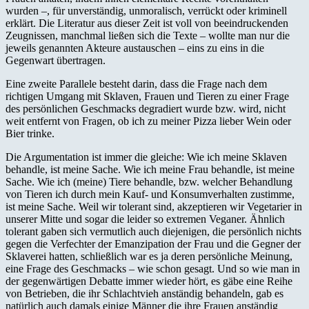
wurden –, für unverständig, unmoralisch, verrückt oder kriminell
erklärt. Die Literatur aus dieser Zeit ist voll von beeindruckenden
Zeugnissen, manchmal ließen sich die Texte – wollte man nur die
jeweils genannten Akteure austauschen – eins zu eins in die
Gegenwart übertragen.
Eine zweite Parallele besteht darin, dass die Frage nach dem
richtigen Umgang mit Sklaven, Frauen und Tieren zu einer Frage
des persönlichen Geschmacks degradiert wurde bzw. wird, nicht
weit entfernt von Fragen, ob ich zu meiner Pizza lieber Wein oder
Bier trinke.
Die Argumentation ist immer die gleiche: Wie ich meine Sklaven
behandle, ist meine Sache. Wie ich meine Frau behandle, ist meine
Sache. Wie ich (meine) Tiere behandle, bzw. welcher Behandlung
von Tieren ich durch mein Kauf- und Konsumverhalten zustimme,
ist meine Sache. Weil wir tolerant sind, akzeptieren wir Vegetarier in
unserer Mitte und sogar die leider so extremen Veganer. Ähnlich
tolerant gaben sich vermutlich auch diejenigen, die persönlich nichts
gegen die Verfechter der Emanzipation der Frau und die Gegner der
Sklaverei hatten, schließlich war es ja deren persönliche Meinung,
eine Frage des Geschmacks – wie schon gesagt. Und so wie man in
der gegenwärtigen Debatte immer wieder hört, es gäbe eine Reihe
von Betrieben, die ihr Schlachtvieh anständig behandeln, gab es
natürlich auch damals einige Männer die ihre Frauen anständig