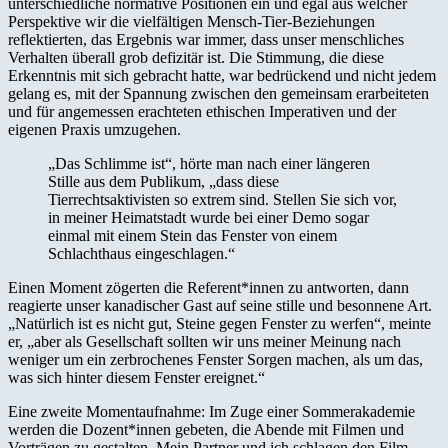
unterschiedliche normative Positionen ein und egal aus welcher
Perspektive wir die vielfältigen Mensch-Tier-Beziehungen
reflektierten, das Ergebnis war immer, dass unser menschliches
Verhalten überall grob defizitär ist. Die Stimmung, die diese
Erkenntnis mit sich gebracht hatte, war bedrückend und nicht jedem
gelang es, mit der Spannung zwischen den gemeinsam erarbeiteten
und für angemessen erachteten ethischen Imperativen und der
eigenen Praxis umzugehen.
„Das Schlimme ist“, hörte man nach einer längeren
Stille aus dem Publikum, „dass diese
Tierrechtsaktivisten so extrem sind. Stellen Sie sich vor,
in meiner Heimatstadt wurde bei einer Demo sogar
einmal mit einem Stein das Fenster von einem
Schlachthaus eingeschlagen.“
Einen Moment zögerten die Referent*innen zu antworten, dann
reagierte unser kanadischer Gast auf seine stille und besonnene Art.
„Natürlich ist es nicht gut, Steine gegen Fenster zu werfen“, meinte
er, „aber als Gesellschaft sollten wir uns meiner Meinung nach
weniger um ein zerbrochenes Fenster Sorgen machen, als um das,
was sich hinter diesem Fenster ereignet.“
Eine zweite Momentaufnahme: Im Zuge einer Sommerakademie
werden die Dozent*innen gebeten, die Abende mit Filmen und
Vorträgen zu gestalten. Mein Partner und ich schlagen den Film