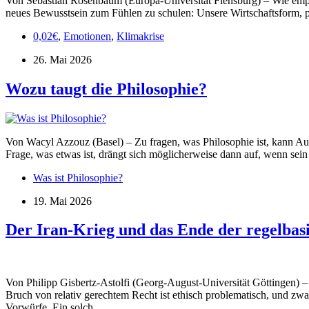
Von Sebastian Rosenbaum (Europa-Universität Flensburg) – Wie empör
neues Bewusstsein zum Fühlen zu schulen: Unsere Wirtschaftsform, po
0,02€
,
Emotionen
,
Klimakrise
26. Mai 2026
Wozu taugt die Philosophie?
Von Wacyl Azzouz (Basel) – Zu fragen, was Philosophie ist, kann Ausd
Frage, was etwas ist, drängt sich möglicherweise dann auf, wenn sei
Was ist Philosophie?
19. Mai 2026
Der Iran-Krieg und das Ende der regelbas
Von Philipp Gisbertz-Astolfi (Georg-August-Universität Göttingen) – D
Bruch von relativ gerechtem Recht ist ethisch problematisch, und zwa
Vorwürfe. Ein solch…