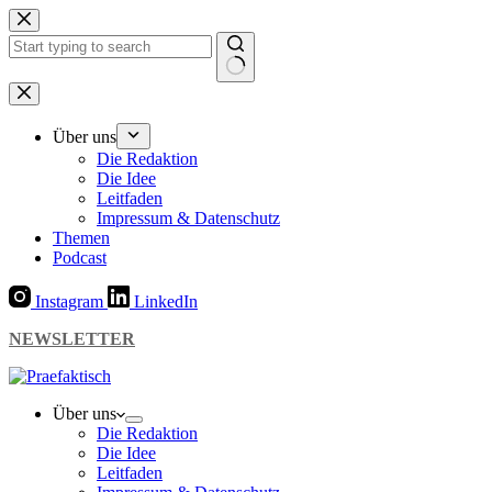
Zum
Inhalt
springen
Keine
Ergebnisse
Über uns
Die Redaktion
Die Idee
Leitfaden
Impressum & Datenschutz
Themen
Podcast
Instagram
LinkedIn
NEWSLETTER
Über uns
Die Redaktion
Die Idee
Leitfaden