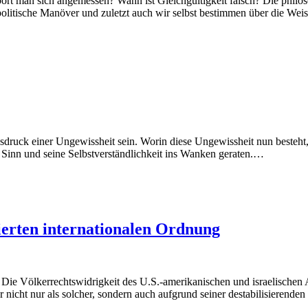
t man sich angemessen? Wann ist Gleichgültigkeit falsch? Die philos
litische Manöver und zuletzt auch wir selbst bestimmen über die Weis
ruck einer Ungewissheit sein. Worin diese Ungewissheit nun besteht, is
n Sinn und seine Selbstverständlichkeit ins Wanken geraten.…
ierten internationalen Ordnung
ie Völkerrechtswidrigkeit des U.S.-amerikanischen und israelischen Ang
r nicht nur als solcher, sondern auch aufgrund seiner destabilisieren