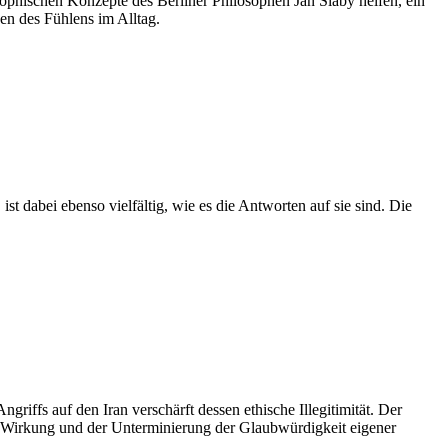
ophischen Konzepte des Berliner Philosophen Jan Slaby helfen, ein
en des Fühlens im Alltag.
t dabei ebenso vielfältig, wie es die Antworten auf sie sind. Die
riffs auf den Iran verschärft dessen ethische Illegitimität. Der
den Wirkung und der Unterminierung der Glaubwürdigkeit eigener