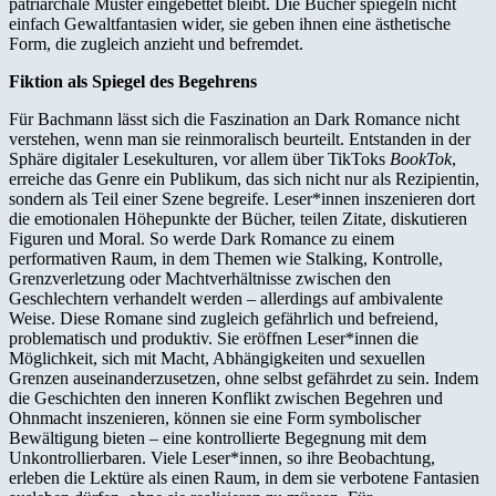
patriarchale Muster eingebettet bleibt. Die Bücher spiegeln nicht
einfach Gewaltfantasien wider, sie geben ihnen eine ästhetische
Form, die zugleich anzieht und befremdet.
Fiktion als Spiegel des Begehrens
Für Bachmann lässt sich die Faszination an Dark Romance nicht
verstehen, wenn man sie reinmoralisch beurteilt. Entstanden in der
Sphäre digitaler Lesekulturen, vor allem über TikToks
BookTok
,
erreiche das Genre ein Publikum, das sich nicht nur als Rezipientin,
sondern als Teil einer Szene begreife. Leser*innen inszenieren dort
die emotionalen Höhepunkte der Bücher, teilen Zitate, diskutieren
Figuren und Moral. So werde Dark Romance zu einem
performativen Raum, in dem Themen wie Stalking, Kontrolle,
Grenzverletzung oder Machtverhältnisse zwischen den
Geschlechtern verhandelt werden – allerdings auf ambivalente
Weise. Diese Romane sind zugleich gefährlich und befreiend,
problematisch und produktiv. Sie eröffnen Leser*innen die
Möglichkeit, sich mit Macht, Abhängigkeiten und sexuellen
Grenzen auseinanderzusetzen, ohne selbst gefährdet zu sein. Indem
die Geschichten den inneren Konflikt zwischen Begehren und
Ohnmacht inszenieren, können sie eine Form symbolischer
Bewältigung bieten – eine kontrollierte Begegnung mit dem
Unkontrollierbaren. Viele Leser*innen, so ihre Beobachtung,
erleben die Lektüre als einen Raum, in dem sie verbotene Fantasien