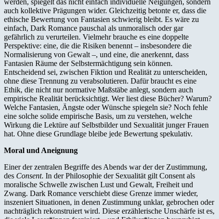
werden, spiegelt das nicht einfach individuelle Neigungen, sondern
auch kollektive Prägungen wider. Gleichzeitig betonte er, dass die
ethische Bewertung von Fantasien schwierig bleibt. Es wäre zu
einfach, Dark Romance pauschal als unmoralisch oder gar
gefährlich zu verurteilen. Vielmehr brauche es eine doppelte
Perspektive: eine, die die Risiken benennt – insbesondere die
Normalisierung von Gewalt –, und eine, die anerkennt, dass
Fantasien Räume der Selbstermächtigung sein können.
Entscheidend sei, zwischen Fiktion und Realität zu unterscheiden,
ohne diese Trennung zu verabsolutieren. Dafür braucht es eine
Ethik, die nicht nur normative Maßstäbe anlegt, sondern auch
empirische Realität berücksichtigt. Wer liest diese Bücher? Warum?
Welche Fantasien, Ängste oder Wünsche spiegeln sie? Noch fehle
eine solche solide empirische Basis, um zu verstehen, welche
Wirkung die Lektüre auf Selbstbilder und Sexualität junger Frauen
hat. Ohne diese Grundlage bleibe jede Bewertung spekulativ.
Moral und Aneignung
Einer der zentralen Begriffe des Abends war der der Zustimmung,
des
Consent
. In der Philosophie der Sexualität gilt Consent als
moralische Schwelle zwischen Lust und Gewalt, Freiheit und
Zwang. Dark Romance verschiebt diese Grenze immer wieder,
inszeniert Situationen, in denen Zustimmung unklar, gebrochen oder
nachträglich rekonstruiert wird. Diese erzählerische Unschärfe ist es,