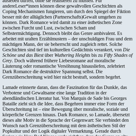
ausleben dürfen, ohne sie realisieren zu müssen. Für
andereLeser*innen können diese gewaltvollen Geschichten als
Coping Mechanismen fungieren, um durch den Spiegel der Fiktion
besser mit der alltäglichen (Partnerschafts)Gewalt umgehen zu
können. Dark Romance wird damit zu einer ästhetischen Zone
zwischen Furcht und Lust, zwischen Scham und
Selbstermächtigung. Dennoch bleibt das Genre ambivalent. Es
arbeitet mit uralten Erzählmustern – der unschuldigen Frau und dem
mächtigen Mann, der sie beherrscht und zugleich rettet. Solche
Geschichten sind tief im kulturellen Gedächtnis verankert, von
Die
Schöne und das Biest
über
Wuthering Heights
bis zu
Fifty Shades of
Grey
. Doch während frühere Liebesromane auf moralische
Läuterung oder romantische Versöhnung hinausliefen, zelebriert
Dark Romance die destruktive Spannung selbst. Die
Grenzüberschreitung wird hier nicht bestraft, sondern begehrt.
Lamade erinnerte daran, dass die Faszination für das Dunkle, das
Verbotene und Gewaltsame eine lange Tradition in der
abendländischen Literatur hat. Von Marquis de Sade bis Georges
Bataille zieht sich die Idee, dass Begehren immer eine Form der
Überschreitung ist – eine Bewegung über moralische, soziale und
körperliche Grenzen hinaus. Dark Romance, so Lamade, übersetzt
dieses alte Motiv in die Sprache der Gegenwart: Sie verbindet den
Wunsch nach Grenzüberschreitung mit dem ästhetischen Stil der
Popkultur und der Logik digitaler Vermarktung. Gerade durch