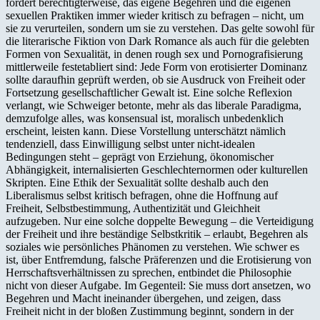
fordert berechtigterweise, das eigene Begehren und die eigenen
sexuellen Praktiken immer wieder kritisch zu befragen – nicht, um
sie zu verurteilen, sondern um sie zu verstehen. Das gelte sowohl für
die literarische Fiktion von Dark Romance als auch für die gelebten
Formen von Sexualität, in denen rough sex und Pornografisierung
mittlerweile festetabliert sind: Jede Form von erotisierter Dominanz
sollte daraufhin geprüft werden, ob sie Ausdruck von Freiheit oder
Fortsetzung gesellschaftlicher Gewalt ist. Eine solche Reflexion
verlangt, wie Schweiger betonte, mehr als das liberale Paradigma,
demzufolge alles, was konsensual ist, moralisch unbedenklich
erscheint, leisten kann. Diese Vorstellung unterschätzt nämlich
tendenziell, dass Einwilligung selbst unter nicht-idealen
Bedingungen steht – geprägt von Erziehung, ökonomischer
Abhängigkeit, internalisierten Geschlechternormen oder kulturellen
Skripten. Eine Ethik der Sexualität sollte deshalb auch den
Liberalismus selbst kritisch befragen, ohne die Hoffnung auf
Freiheit, Selbstbestimmung, Authentizität und Gleichheit
aufzugeben. Nur eine solche doppelte Bewegung – die Verteidigung
der Freiheit und ihre beständige Selbstkritik – erlaubt, Begehren als
soziales wie persönliches Phänomen zu verstehen. Wie schwer es
ist, über Entfremdung, falsche Präferenzen und die Erotisierung von
Herrschaftsverhältnissen zu sprechen, entbindet die Philosophie
nicht von dieser Aufgabe. Im Gegenteil: Sie muss dort ansetzen, wo
Begehren und Macht ineinander übergehen, und zeigen, dass
Freiheit nicht in der bloßen Zustimmung beginnt, sondern in der