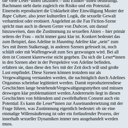
die viele Leser*innen fasziniert – und Ethiker*innen beunruhigt.
Bachmann sieht darin zugleich ein Risiko und ein Potenzial.
Einerseits reproduziert die Unklarheit über Einwilligung Muster der
Rape Culture
, also jener kulturellen Logik, die sexuelle Gewalt
verharmlost oder erotisiert. Angelehnt an die Fan Fiction-Szene
spricht man auch in diesem Genre von
Dubcon
, um darauf
hinzuweisen, dass die Zustimmung zu sexuellen Akten – hier primär
seitens der Frau – nicht immer ganz klar ist. Konkret bedeutet das
zum Beispiel, dass Adeline in
Haunting Adeline
klar „nein“ zum
Sex mit ihrem Stalkersagt, in anderen Szenen gefesselt ist, noch
schläft oder mit Waffengewalt zum Sex gezwungen wird. Bei all
dem ist Consent klarerweise nicht gegeben. Da sich die Leser*innen
in den Szenen aber in der Perspektive von Adeline befinden,
erfahren sie, dass diese den Sex mit der Zeit doch will und große
Lust empfindet. Diese Szenen können trotzdem nur als
Vergewaltigung verstanden werden, die nachträglich durch Adelines
Orgasmus scheinbar legitimiert werden. Damit reproduzierendiese
Geschichten lange bestehendeVergewaltigungsmythen und müssen
deswegen klar problematisiert werden.Andererseits liegt in diesen
Geschichten von fehlendem und zweifelhaftem Consent auch ein
Potential: Es kann die Leser*innen zur Auseinandersetzung mit der
Frage führen, was Zustimmung eigentlich bedeutet: ob sie eine
einmalige Willensäußerung ist oder ein fortlaufender Prozess, der
innerhalb sexueller Dynamiken immer neu ausgehandelt werden
muss.