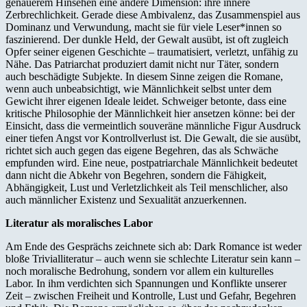
genauerem Hinsehen eine andere Dimension: ihre innere
Zerbrechlichkeit. Gerade diese Ambivalenz, das Zusammenspiel aus
Dominanz und Verwundung, macht sie für viele Leser*innen so
faszinierend. Der dunkle Held, der Gewalt ausübt, ist oft zugleich
Opfer seiner eigenen Geschichte – traumatisiert, verletzt, unfähig zu
Nähe. Das Patriarchat produziert damit nicht nur Täter, sondern
auch beschädigte Subjekte. In diesem Sinne zeigen die Romane,
wenn auch unbeabsichtigt, wie Männlichkeit selbst unter dem
Gewicht ihrer eigenen Ideale leidet. Schweiger betonte, dass eine
kritische Philosophie der Männlichkeit hier ansetzen könne: bei der
Einsicht, dass die vermeintlich souveräne männliche Figur Ausdruck
einer tiefen Angst vor Kontrollverlust ist. Die Gewalt, die sie ausübt,
richtet sich auch gegen das eigene Begehren, das als Schwäche
empfunden wird. Eine neue, postpatriarchale Männlichkeit bedeutet
dann nicht die Abkehr von Begehren, sondern die Fähigkeit,
Abhängigkeit, Lust und Verletzlichkeit als Teil menschlicher, also
auch männlicher Existenz und Sexualität anzuerkennen.
Literatur als moralisches Labor
Am Ende des Gesprächs zeichnete sich ab: Dark Romance ist weder
bloße Trivialliteratur – auch wenn sie schlechte Literatur sein kann –
noch moralische Bedrohung, sondern vor allem ein kulturelles
Labor. In ihm verdichten sich Spannungen und Konflikte unserer
Zeit – zwischen Freiheit und Kontrolle, Lust und Gefahr, Begehren