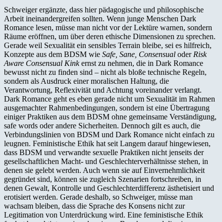
Schweiger ergänzte, dass hier pädagogische und philosophische
Arbeit ineinandergreifen sollten. Wenn junge Menschen Dark
Romance lesen, müsse man nicht vor der Lektüre warnen, sondern
Räume eröffnen, um über deren ethische Dimensionen zu sprechen.
Gerade weil Sexualität ein sensibles Terrain bleibe, sei es hilfreich,
Konzepte aus dem BDSM wie
Safe, Sane, Consensual
oder
Risk
Aware Consensual Kink
ernst zu nehmen, die in Dark Romance
bewusst nicht zu finden sind – nicht als bloße technische Regeln,
sondern als Ausdruck einer moralischen Haltung, die
Verantwortung, Reflexivität und Achtung voreinander verlangt.
Dark Romance geht es eben gerade nicht um Sexualität im Rahmen
ausgemachter Rahmenbedingungen, sondern ist eine Übertragung
einiger Praktiken aus dem BDSM ohne gemeinsame Verständigung,
safe words oder andere Sicherheiten. Dennoch gilt es auch, die
Verbindungslinien von BDSM und Dark Romance nicht einfach zu
leugnen. Feministische Ethik hat seit Langem darauf hingewiesen,
dass BDSM und verwandte sexuelle Praktiken nicht jenseits der
gesellschaftlichen Macht- und Geschlechterverhältnisse stehen, in
denen sie gelebt werden. Auch wenn sie auf Einvernehmlichkeit
gegründet sind, können sie zugleich Szenarien fortschreiben, in
denen Gewalt, Kontrolle und Geschlechterdifferenz ästhetisiert und
erotisiert werden. Gerade deshalb, so Schweiger, müsse man
wachsam bleiben, dass die Sprache des Konsens nicht zur
Legitimation von Unterdrückung wird. Eine feministische Ethik