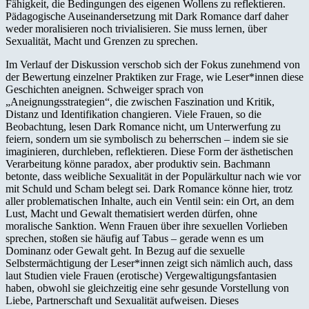
Fähigkeit, die Bedingungen des eigenen Wollens zu reflektieren.
Pädagogische Auseinandersetzung mit Dark Romance darf daher
weder moralisieren noch trivialisieren. Sie muss lernen, über
Sexualität, Macht und Grenzen zu sprechen.
Im Verlauf der Diskussion verschob sich der Fokus zunehmend von
der Bewertung einzelner Praktiken zur Frage, wie Leser*innen diese
Geschichten aneignen. Schweiger sprach von
„Aneignungsstrategien“, die zwischen Faszination und Kritik,
Distanz und Identifikation changieren. Viele Frauen, so die
Beobachtung, lesen Dark Romance nicht, um Unterwerfung zu
feiern, sondern um sie symbolisch zu beherrschen – indem sie sie
imaginieren, durchleben, reflektieren. Diese Form der ästhetischen
Verarbeitung könne paradox, aber produktiv sein. Bachmann
betonte, dass weibliche Sexualität in der Populärkultur nach wie vor
mit Schuld und Scham belegt sei. Dark Romance könne hier, trotz
aller problematischen Inhalte, auch ein Ventil sein: ein Ort, an dem
Lust, Macht und Gewalt thematisiert werden dürfen, ohne
moralische Sanktion. Wenn Frauen über ihre sexuellen Vorlieben
sprechen, stoßen sie häufig auf Tabus – gerade wenn es um
Dominanz oder Gewalt geht. In Bezug auf die sexuelle
Selbstermächtigung der Leser*innen zeigt sich nämlich auch, dass
laut Studien viele Frauen (erotische) Vergewaltigungsfantasien
haben, obwohl sie gleichzeitig eine sehr gesunde Vorstellung von
Liebe, Partnerschaft und Sexualität aufweisen. Dieses