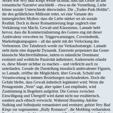
Serien wie
Very Bad Kings
werde sichtbar, dass das Genre an alte
romantische Narrative anschließt – etwa an die Vorstellung, Liebe
könne soziale Unterschiede überwinden. Die „Trailer-Park-Heldin“,
die den gefährlichen Millionär rettet, sei eine Variante des
immergleichen Mythos: dass die Liebe stärker sei als soziale
Realität. Doch in dieser Romantisierung liege zugleich eine
Verklärung von Macht, Gewalt und Klassismus. Lamade hebt
hervor, dass die Kommerzialisierung des Genres eng mit dieser
Ambivalenz verwoben ist. Triggerwarnungen, Coverästhetik,
Marketingkampagnen – all das spiele mit der Verlockung des
Verbotenen. Der Tabubruch werde zur Verkaufsstrategie. Lamade
sieht darin eine doppelte Dynamik. Einerseits perpetuiert das Genre
klassische Machtverhältnisse, indem es männliche Dominanz
erotisiert und weibliche Passivität ästhetisiert. Andererseits erlaubt
es, diese Muster sichtbar zu machen – und vielleicht auch zu
unterlaufen. Gerade die Darstellung moralisch ambivalenter Figuren,
so Lamade, eröffne die Möglichkeit, über Gewalt, Schuld und
Verantwortung in intimen Beziehungen nachzudenken. Doch die
Gefahr bleibe, dass Gewalt ästhetisch legitimiert wird: Wenn die
Protagonistin „Nein“ sagt, aber später Lust empfindet, wird
Zustimmung in Begehren aufgelöst. Die Grenze zwischen
Einwilligung und Übergriff wird damit nicht nur erzählerisch,
sondern auch ethisch verwischt. Während
Haunting Adeline
Stalking und Selbstjustiz romantisiert und erotisiert, gehört
Very Bad
Kings
zur sogenannten „Bully Romance“, die Mobbing verharmlost.