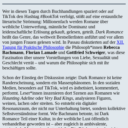
Wer in diesen Tagen durch Buchhandlungen spaziert oder auf
TikTok den Hashtag
#BookTok
verfolgt, stößt auf eine erstaunliche
literarische Strömung: Millionenfach werden Romane über
weibliche Unterwerfung, männliche Dominanz und
leidenschaftliche Erlösung gekauft, gelesen, geteilt.
Dark Romance
heißt das Genre, das weltweit Bestsellerlisten anführt und vor allem
von jungen Frauen gelesen wird. In Passau diskutierten auf der
XII.
Tagung für Praktische Philosophie
die Philosoph*innen
Rebecca
Bachmann
,
Florian Lamade
und
Gottfried Schweiger
, was diese
Faszination über unsere Vorstellungen von Liebe, Sexualität und
Geschlecht verrät – und warum die Philosophie sich mit ihr
beschäftigen sollte.
Schon der Einstieg der Diskussion zeigte: Dark Romance ist keine
Randerscheinung, sondern ein Massenphänomen. In den sozialen
Medien, besonders auf TikTok, wird es ästhetisiert, kommentiert,
performt. Leser*innen inszenieren dort Szenen aus Romanen wie
Haunting Adeline
oder
Very Bad Kings
, analysieren Figuren,
weinen, lachen oder streiten. So entsteht ein digitaler
Resonanzraum, der nicht nur Unterhaltung bietet, sondern kollektive
Selbstverständnisse formt. Wie Bachmann betonte, ist Dark
Romance Teil einer Kultur, in der weibliche Lust öffentlich
verhandelbar geworden ist – aber zugleich in ambivalente,