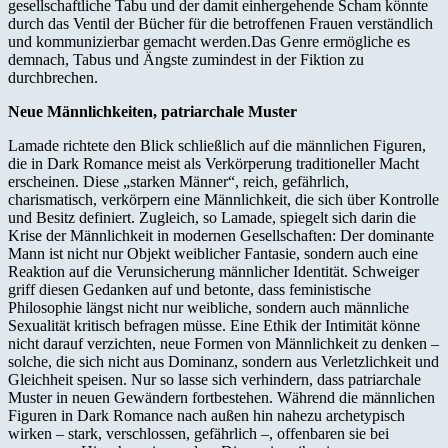
gesellschaftliche Tabu und der damit einhergehende Scham könnte
durch das Ventil der Bücher für die betroffenen Frauen verständlich
und kommunizierbar gemacht werden.Das Genre ermögliche es
demnach, Tabus und Ängste zumindest in der Fiktion zu
durchbrechen.
Neue Männlichkeiten, patriarchale Muster
Lamade richtete den Blick schließlich auf die männlichen Figuren,
die in Dark Romance meist als Verkörperung traditioneller Macht
erscheinen. Diese „starken Männer“, reich, gefährlich,
charismatisch, verkörpern eine Männlichkeit, die sich über Kontrolle
und Besitz definiert. Zugleich, so Lamade, spiegelt sich darin die
Krise der Männlichkeit in modernen Gesellschaften: Der dominante
Mann ist nicht nur Objekt weiblicher Fantasie, sondern auch eine
Reaktion auf die Verunsicherung männlicher Identität. Schweiger
griff diesen Gedanken auf und betonte, dass feministische
Philosophie längst nicht nur weibliche, sondern auch männliche
Sexualität kritisch befragen müsse. Eine Ethik der Intimität könne
nicht darauf verzichten, neue Formen von Männlichkeit zu denken –
solche, die sich nicht aus Dominanz, sondern aus Verletzlichkeit und
Gleichheit speisen. Nur so lasse sich verhindern, dass patriarchale
Muster in neuen Gewändern fortbestehen. Während die männlichen
Figuren in Dark Romance nach außen hin nahezu archetypisch
wirken – stark, verschlossen, gefährlich –, offenbaren sie bei