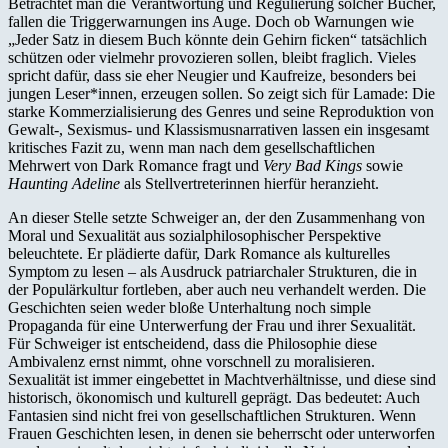
Betrachtet man die Verantwortung und Regulierung solcher Bücher,
fallen die Triggerwarnungen ins Auge. Doch ob Warnungen wie
„Jeder Satz in diesem Buch könnte dein Gehirn ficken“ tatsächlich
schützen oder vielmehr provozieren sollen, bleibt fraglich. Vieles
spricht dafür, dass sie eher Neugier und Kaufreize, besonders bei
jungen Leser*innen, erzeugen sollen. So zeigt sich für Lamade: Die
starke Kommerzialisierung des Genres und seine Reproduktion von
Gewalt-, Sexismus- und Klassismusnarrativen lassen ein insgesamt
kritisches Fazit zu, wenn man nach dem gesellschaftlichen
Mehrwert von Dark Romance fragt und
Very Bad Kings
sowie
Haunting Adeline
als Stellvertreterinnen hierfür heranzieht.
An dieser Stelle setzte Schweiger an, der den Zusammenhang von
Moral und Sexualität aus sozialphilosophischer Perspektive
beleuchtete. Er plädierte dafür, Dark Romance als kulturelles
Symptom zu lesen – als Ausdruck patriarchaler Strukturen, die in
der Populärkultur fortleben, aber auch neu verhandelt werden. Die
Geschichten seien weder bloße Unterhaltung noch simple
Propaganda für eine Unterwerfung der Frau und ihrer Sexualität.
Für Schweiger ist entscheidend, dass die Philosophie diese
Ambivalenz ernst nimmt, ohne vorschnell zu moralisieren.
Sexualität ist immer eingebettet in Machtverhältnisse, und diese sind
historisch, ökonomisch und kulturell geprägt. Das bedeutet: Auch
Fantasien sind nicht frei von gesellschaftlichen Strukturen. Wenn
Frauen Geschichten lesen, in denen sie beherrscht oder unterworfen