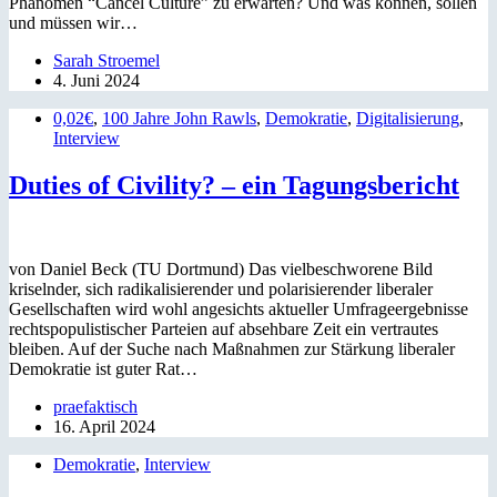
Phänomen “Cancel Culture” zu erwarten? Und was können, sollen
und müssen wir…
Sarah Stroemel
4. Juni 2024
0,02€
,
100 Jahre John Rawls
,
Demokratie
,
Digitalisierung
,
Interview
Duties of Civility? – ein Tagungsbericht
von Daniel Beck (TU Dortmund) Das vielbeschworene Bild
kriselnder, sich radikalisierender und polarisierender liberaler
Gesellschaften wird wohl angesichts aktueller Umfrageergebnisse
rechtspopulistischer Parteien auf absehbare Zeit ein vertrautes
bleiben. Auf der Suche nach Maßnahmen zur Stärkung liberaler
Demokratie ist guter Rat…
praefaktisch
16. April 2024
Demokratie
,
Interview