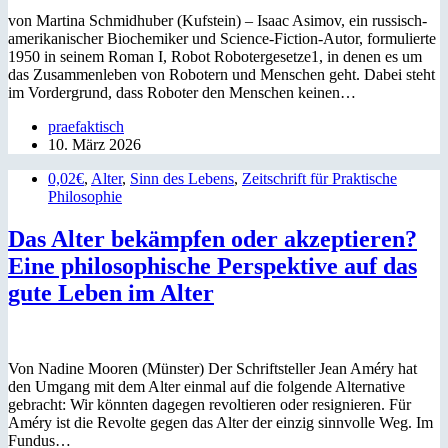
von Martina Schmidhuber (Kufstein) – Isaac Asimov, ein russisch-
amerikanischer Biochemiker und Science-Fiction-Autor, formulierte
1950 in seinem Roman I, Robot Robotergesetze1, in denen es um
das Zusammenleben von Robotern und Menschen geht. Dabei steht
im Vordergrund, dass Roboter den Menschen keinen…
praefaktisch
10. März 2026
0,02€
,
Alter
,
Sinn des Lebens
,
Zeitschrift für Praktische
Philosophie
Das Alter bekämpfen oder akzeptieren?
Eine philosophische Perspektive auf das
gute Leben im Alter
Von Nadine Mooren (Münster) Der Schriftsteller Jean Améry hat
den Umgang mit dem Alter einmal auf die folgende Alternative
gebracht: Wir könnten dagegen revoltieren oder resignieren. Für
Améry ist die Revolte gegen das Alter der einzig sinnvolle Weg. Im
Fundus…