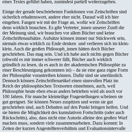
eines Textes geführt haben, zumindest partiell weiterzugeben.
Einige der gerade beschriebenen Funktionen von Zeitschriften sind
sicherlich erhaltenswert, andere eher nicht. Darauf will ich hier
eingehen. Fangen wir mit der Frage an, wofür wir Zeitschriften
denn wirklich brauchen. Es gibt Vertreter_innen unserer Zunft die
der Meinung sind, wir brauchen vor allem Bücher und keine
Zeitschriftenaufsätze. Aufsätze können immer nur Stückwerk sein,
niemals etwas wirklich zu Ende denken und verlieren sich im klein-
klein. Auch die großen Philosoph_innen hätten doch Bücher
geschrieben. Das mag sein. Und ich habe auch nichts gegen Bücher
(obwohl es mir immer schwerer fällt, Bücher auch wirklich
gründlich zu lesen, da es auch in der akademischen Philosophie zu
einer Beschleunigung gekommen ist) – da sie eine ganz eigne Form
der Philosophie vorantreiben können. Dafür sind sie unerlässlich.
Dennoch können Zeitschriftenartikel einen sinnvollen Platz im
Reich der philosophischen Textsorten einnehmen, auch, weil
Philosophie heute eben etwas anders betrieben wird als noch vor
100 Jahren. Für manche kleinteilige Fragestellungen scheinen sie
gut geeignet. Sie können Neues zuspitzen und wenn sie gut
geschrieben sind, auch Debatten auf den Punkt bringen helfen. Und
sie bieten die Möglichkeit des kumulativen Fortschritts (oder auch
Rückschritts), also, dass nicht eine Autorin alleine den großen Wurf
machen muss, sondern viele zusammenarbeiten. Dazu kommt: In
Zeiten der kurzen Angestelltenverhältnis und Evaluationsintervalle