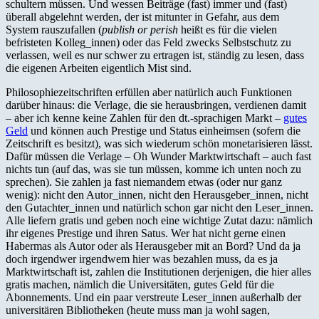
schultern müssen. Und wessen Beiträge (fast) immer und (fast)
überall abgelehnt werden, der ist mitunter in Gefahr, aus dem
System rauszufallen (
publish or perish
heißt es für die vielen
befristeten Kolleg_innen) oder das Feld zwecks Selbstschutz zu
verlassen, weil es nur schwer zu ertragen ist, ständig zu lesen, dass
die eigenen Arbeiten eigentlich Mist sind.
Philosophiezeitschriften erfüllen aber natürlich auch Funktionen
darüber hinaus: die Verlage, die sie herausbringen, verdienen damit
– aber ich kenne keine Zahlen für den dt.-sprachigen Markt –
gutes
Geld
und können auch Prestige und Status einheimsen (sofern die
Zeitschrift es besitzt), was sich wiederum schön monetarisieren lässt.
Dafür müssen die Verlage – Oh Wunder Marktwirtschaft – auch fast
nichts tun (auf das, was sie tun müssen, komme ich unten noch zu
sprechen). Sie zahlen ja fast niemandem etwas (oder nur ganz
wenig): nicht den Autor_innen, nicht den Herausgeber_innen, nicht
den Gutachter_innen und natürlich schon gar nicht den Leser_innen.
Alle liefern gratis und geben noch eine wichtige Zutat dazu: nämlich
ihr eigenes Prestige und ihren Satus. Wer hat nicht gerne einen
Habermas als Autor oder als Herausgeber mit an Bord? Und da ja
doch irgendwer irgendwem hier was bezahlen muss, da es ja
Marktwirtschaft ist, zahlen die Institutionen derjenigen, die hier alles
gratis machen, nämlich die Universitäten, gutes Geld für die
Abonnements. Und ein paar verstreute Leser_innen außerhalb der
universitären Bibliotheken (heute muss man ja wohl sagen,