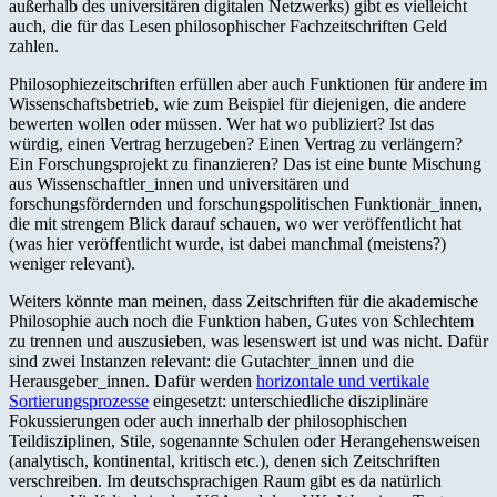
außerhalb des universitären digitalen Netzwerks) gibt es vielleicht
auch, die für das Lesen philosophischer Fachzeitschriften Geld
zahlen.
Philosophiezeitschriften erfüllen aber auch Funktionen für andere im
Wissenschaftsbetrieb, wie zum Beispiel für diejenigen, die andere
bewerten wollen oder müssen. Wer hat wo publiziert? Ist das
würdig, einen Vertrag herzugeben? Einen Vertrag zu verlängern?
Ein Forschungsprojekt zu finanzieren? Das ist eine bunte Mischung
aus Wissenschaftler_innen und universitären und
forschungsfördernden und forschungspolitischen Funktionär_innen,
die mit strengem Blick darauf schauen, wo wer veröffentlicht hat
(was hier veröffentlicht wurde, ist dabei manchmal (meistens?)
weniger relevant).
Weiters könnte man meinen, dass Zeitschriften für die akademische
Philosophie auch noch die Funktion haben, Gutes von Schlechtem
zu trennen und auszusieben, was lesenswert ist und was nicht. Dafür
sind zwei Instanzen relevant: die Gutachter_innen und die
Herausgeber_innen. Dafür werden
horizontale und vertikale
Sortierungsprozesse
eingesetzt: unterschiedliche disziplinäre
Fokussierungen oder auch innerhalb der philosophischen
Teildisziplinen, Stile, sogenannte Schulen oder Herangehensweisen
(analytisch, kontinental, kritisch etc.), denen sich Zeitschriften
verschreiben. Im deutschsprachigen Raum gibt es da natürlich