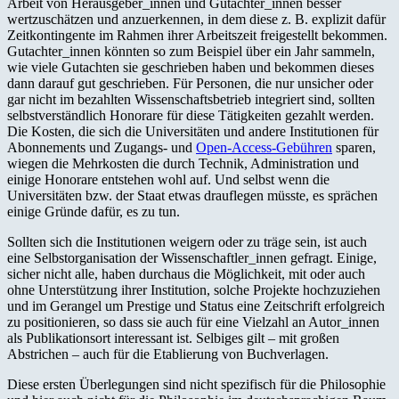
Arbeit von Herausgeber_innen und Gutachter_innen besser
wertzuschätzen und anzuerkennen, in dem diese z. B. explizit dafür
Zeitkontingente im Rahmen ihrer Arbeitszeit freigestellt bekommen.
Gutachter_innen könnten so zum Beispiel über ein Jahr sammeln,
wie viele Gutachten sie geschrieben haben und bekommen dieses
dann darauf gut geschrieben. Für Personen, die nur unsicher oder
gar nicht im bezahlten Wissenschaftsbetrieb integriert sind, sollten
selbstverständlich Honorare für diese Tätigkeiten gezahlt werden.
Die Kosten, die sich die Universitäten und andere Institutionen für
Abonnements und Zugangs- und
Open-Access-Gebühren
sparen,
wiegen die Mehrkosten die durch Technik, Administration und
einige Honorare entstehen wohl auf. Und selbst wenn die
Universitäten bzw. der Staat etwas drauflegen müsste, es sprächen
einige Gründe dafür, es zu tun.
Sollten sich die Institutionen weigern oder zu träge sein, ist auch
eine Selbstorganisation der Wissenschaftler_innen gefragt. Einige,
sicher nicht alle, haben durchaus die Möglichkeit, mit oder auch
ohne Unterstützung ihrer Institution, solche Projekte hochzuziehen
und im Gerangel um Prestige und Status eine Zeitschrift erfolgreich
zu positionieren, so dass sie auch für eine Vielzahl an Autor_innen
als Publikationsort interessant ist. Selbiges gilt – mit großen
Abstrichen – auch für die Etablierung von Buchverlagen.
Diese ersten Überlegungen sind nicht spezifisch für die Philosophie