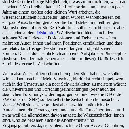
sind sie fast die einzige Möglichkeit, etwas zu produzieren, was man
in seinen CV schreiben kann. Die Professorin kann ja mal ein paar
Jahre an einem großen oder kleinen Wurf arbeiten, die
wissenschaftlichen Mitarbeiter_innen wurden währenddessen bei
ein paar Ausschreibungen aussortiert und stehen mit halbfertigen
Manuskripten auf der Straße. (Natürlich, sollte es nicht so sein, aber
das ist eine andere
Diskussion
!) Zeitschriften bieten auch den
schönen Vorteil, dass sie Diskussionen und Debatten zwischen
mehreren Autor_innen und ihren Positionen ermöglichen und dass
sie relativ kurzfristige Reaktionen einfangen und publizieren
können. Das ist doch schließlich auch eine Aufgabe der Philosophie
(insbesondere der praktischen aber nicht nur dieser). Dafür lese ich
zumindest gerne in Zeitschriften.
Wenn also Zeitschriften schon einen guten Sinn haben, wie sollten
wir sie dann machen? Mein Vorschlag hierfür ist recht simpel, wenn
auch in der Umsetzung ein paar Schwierigkeiten zu meistern wären:
die Universitäten und Forschungseinrichtungen (oder auch die
staatlichen Forschungsförderungsorganisationen wie die DFG, der
FWF oder der SNF) sollten selbst die Zeitschriften herausgeben.
Wieso? Weil sie jetzt schon fast alles bezahlen, nämlich die
Autor_innen, die Herausgeber_innen und die Gutachter_innen und
zwar weil die allermeisten davon angestellte Wissenschaftler_innen
sind. Und sie bezahlen auch die Abonnements und
Zugangsgebühren. Ja, sie zahlen auch die Open-Access-Gebühren,