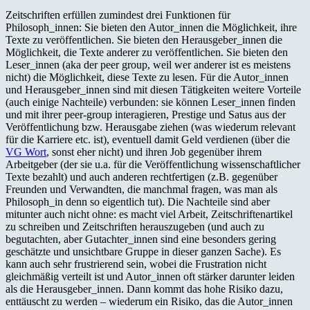
Zeitschriften erfüllen zumindest drei Funktionen für
Philosoph_innen: Sie bieten den Autor_innen die Möglichkeit, ihre
Texte zu veröffentlichen. Sie bieten den Herausgeber_innen die
Möglichkeit, die Texte anderer zu veröffentlichen. Sie bieten den
Leser_innen (aka der peer group, weil wer anderer ist es meistens
nicht) die Möglichkeit, diese Texte zu lesen. Für die Autor_innen
und Herausgeber_innen sind mit diesen Tätigkeiten weitere Vorteile
(auch einige Nachteile) verbunden: sie können Leser_innen finden
und mit ihrer peer-group interagieren, Prestige und Satus aus der
Veröffentlichung bzw. Herausgabe ziehen (was wiederum relevant
für die Karriere etc. ist), eventuell damit Geld verdienen (über die
VG Wort
, sonst eher nicht) und ihren Job gegenüber ihrem
Arbeitgeber (der sie u.a. für die Veröffentlichung wissenschaftlicher
Texte bezahlt) und auch anderen rechtfertigen (z.B. gegenüber
Freunden und Verwandten, die manchmal fragen, was man als
Philosoph_in denn so eigentlich tut). Die Nachteile sind aber
mitunter auch nicht ohne: es macht viel Arbeit, Zeitschriftenartikel
zu schreiben und Zeitschriften herauszugeben (und auch zu
begutachten, aber Gutachter_innen sind eine besonders gering
geschätzte und unsichtbare Gruppe in dieser ganzen Sache). Es
kann auch sehr frustrierend sein, wobei die Frustration nicht
gleichmäßig verteilt ist und Autor_innen oft stärker darunter leiden
als die Herausgeber_innen. Dann kommt das hohe Risiko dazu,
enttäuscht zu werden – wiederum ein Risiko, das die Autor_innen