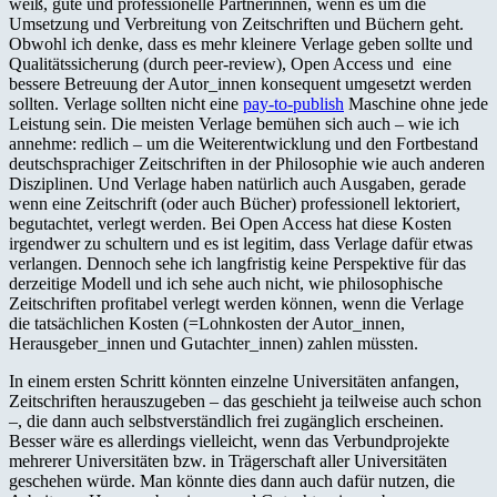
weiß, gute und professionelle Partnerinnen, wenn es um die
Umsetzung und Verbreitung von Zeitschriften und Büchern geht.
Obwohl ich denke, dass es mehr kleinere Verlage geben sollte und
Qualitätssicherung (durch peer-review), Open Access und eine
bessere Betreuung der Autor_innen konsequent umgesetzt werden
sollten. Verlage sollten nicht eine
pay-to-publish
Maschine ohne jede
Leistung sein. Die meisten Verlage bemühen sich auch – wie ich
annehme: redlich – um die Weiterentwicklung und den Fortbestand
deutschsprachiger Zeitschriften in der Philosophie wie auch anderen
Disziplinen. Und Verlage haben natürlich auch Ausgaben, gerade
wenn eine Zeitschrift (oder auch Bücher) professionell lektoriert,
begutachtet, verlegt werden. Bei Open Access hat diese Kosten
irgendwer zu schultern und es ist legitim, dass Verlage dafür etwas
verlangen. Dennoch sehe ich langfristig keine Perspektive für das
derzeitige Modell und ich sehe auch nicht, wie philosophische
Zeitschriften profitabel verlegt werden können, wenn die Verlage
die tatsächlichen Kosten (=Lohnkosten der Autor_innen,
Herausgeber_innen und Gutachter_innen) zahlen müssten.
In einem ersten Schritt könnten einzelne Universitäten anfangen,
Zeitschriften herauszugeben – das geschieht ja teilweise auch schon
–, die dann auch selbstverständlich frei zugänglich erscheinen.
Besser wäre es allerdings vielleicht, wenn das Verbundprojekte
mehrerer Universitäten bzw. in Trägerschaft aller Universitäten
geschehen würde. Man könnte dies dann auch dafür nutzen, die