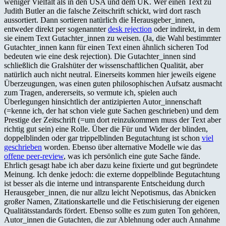
weniger Vielfalt als in den USA und dem UK. Wer einen Text zu
Judith Butler an die falsche Zeitschrift schickt, wird dort rasch
aussortiert. Dann sortieren natürlich die Herausgeber_innen,
entweder direkt per sogenannter
desk rejection
oder indirekt, in dem
sie einem Text Gutachter_innen zu weisen. (Ja, die Wahl bestimmter
Gutachter_innen kann für einen Text einen ähnlich sicheren Tod
bedeuten wie eine desk rejection). Die Gutachter_innen sind
schließlich die Gralshüter der wissenschaftlichen Qualität, aber
natürlich auch nicht neutral. Einerseits kommen hier jeweils eigene
Überzeugungen, was einen guten philosophischen Aufsatz ausmacht
zum Tragen, andererseits, so vermute ich, spielen auch
Überlegungen hinsichtlich der antizipierten Autor_innenschaft
(=kenne ich, der hat schon viele gute Sachen geschrieben) und dem
Prestige der Zeitschrift (=um dort reinzukommen muss der Text aber
richtig gut sein) eine Rolle. Über die Für und Wider der blinden,
doppelblinden oder gar trippelblinden Begutachtung ist schon
viel
geschrieben
worden. Ebenso über alternative Modelle wie das
offene peer-review
, was ich persönlich eine gute Sache fände.
Ehrlich gesagt habe ich aber dazu keine fixierte und gut begründete
Meinung. Ich denke jedoch: die externe doppelblinde Begutachtung
ist besser als die interne und intransparente Entscheidung durch
Herausgeber_innen, die nur allzu leicht Nepotismus, das Abnicken
großer Namen, Zitationskartelle und die Fetischisierung der eigenen
Qualitätsstandards fördert. Ebenso sollte es zum guten Ton gehören,
Autor_innen die Gutachten, die zur Ablehnung oder auch Annahme